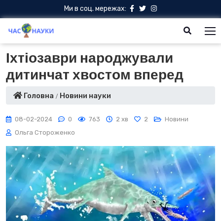
Ми в соц. мережах:
Іхтіозаври народжували
дитинчат хвостом вперед
Головна
Новини науки
08-02-2024
0
763
2 хв
2
Новини
Ольга Стороженко