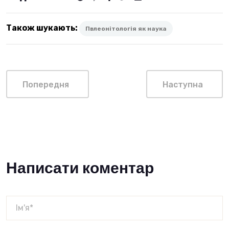
Також шукають:
Пвлеонітологія як наука
Попередня
Наступна
Написати коментар