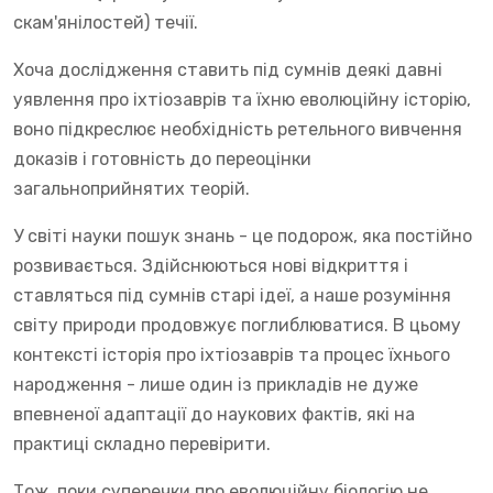
скам'янілостей) течії.
Хоча дослідження ставить під сумнів деякі давні
уявлення про іхтіозаврів та їхню еволюційну історію,
воно підкреслює необхідність ретельного вивчення
доказів і готовність до переоцінки
загальноприйнятих теорій.
У світі науки пошук знань - це подорож, яка постійно
розвивається. Здійснюються нові відкриття і
ставляться під сумнів старі ідеї, а наше розуміння
світу природи продовжує поглиблюватися. В цьому
контексті історія про іхтіозаврів та процес їхнього
народження - лише один із прикладів не дуже
впевненої адаптації до наукових фактів, які на
практиці складно перевірити.
Тож, поки суперечки про еволюційну біологію не