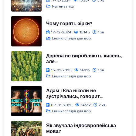
17-12-2024
15367
5 хв
Математика
Чому горять зірки?
19-12-2024
15145
1 хв
Енциклопедія для всіх
Дерева не виробляють кисень,
але....
15-01-2025
14916
1 хв
Енциклопедія для всіх
Адам і Єва ніколи не
зустрічались, говорит...
09-01-2025
14512
2 хв
Енциклопедія для всіх
Як звучала індоєвропейська
мова?