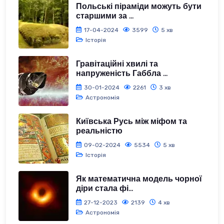
Польські піраміди можуть бути
старшими за ...
17-04-2024
3599
5 хв
Історія
Гравітаційні хвилі та
напруженість Габбла ...
30-01-2024
2261
3 хв
Астрономія
Київська Русь між міфом та
реальністю
09-02-2024
5534
5 хв
Історія
Як математична модель чорної
діри стала фі...
27-12-2023
2139
4 хв
Астрономія