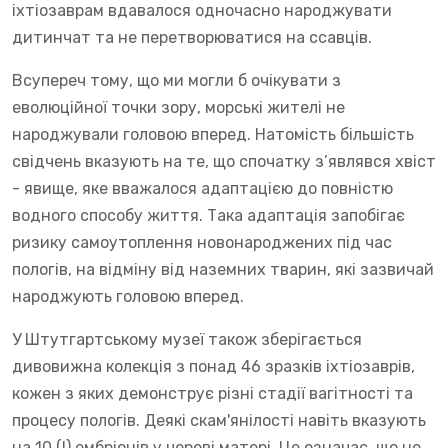
іхтіозаврам вдавалося одночасно народжувати
дитинчат та не перетворюватися на ссавців.
Всупереч тому, що ми могли б очікувати з
еволюційної точки зору, морські жителі не
народжували головою вперед. Натомість більшість
свідчень вказують на те, що спочатку з’являвся хвіст
- явище, яке вважалося адаптацією до повністю
водного способу життя. Така адаптація запобігає
ризику самоутоплення новонароджених під час
пологів, на відміну від наземних тварин, які зазвичай
народжують головою вперед.
У Штутгартському музеї також зберігається
дивовижна колекція з понад 46 зразків іхтіозаврів,
кожен з яких демонструє різні стадії вагітності та
процесу пологів. Деякі скам'янілості навіть вказують
на 10 (!) ембріонів у череві матері. Це означає, що не