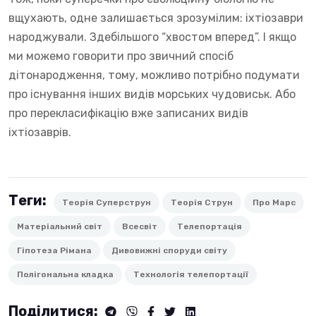
вщухають, одне залишається зрозумілим: іхтіозаври
народжували. Здебільшого “хвостом вперед”. І якщо
ми можемо говорити про звичний спосіб
дітонародження, тому, можливо потрібно подумати
про існування інших видів морських чудовиськ. Або
про перекласифікацію вже записаних видів
іхтіозаврів.
Теги:
Теорія Суперструн
Теорія Струн
Про Марс
Матеріальний світ
Всесвіт
Телепортація
Гіпотеза Рімана
Дивовижні споруди світу
Полігональна кладка
Технологія телепортації
Поділитися: