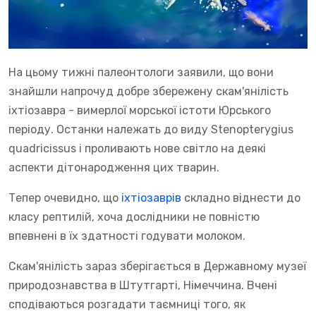
На цьому тижні палеонтологи заявили, що вони
знайшли напрочуд добре збережену скам'янілість
іхтіозавра - вимерлої морської істоти Юрського
періоду. Останки належать до виду Stenopterygius
quadricissus і проливають нове світло на деякі
аспекти дітонародження цих тварин.
Тепер очевидно, що
іхтіозаврів
складно віднести до
класу рептилій, хоча дослідники не повністю
впевнені в їх здатності годувати молоком.
Скам'янілість зараз зберігається в Державному музеї
природознавства в Штутгарті, Німеччина. Вчені
сподіваються розгадати таємниці того, як