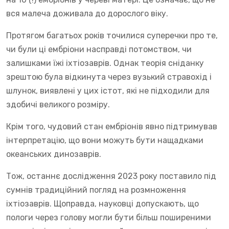
вся малеча доживала до дорослого віку.
Протягом багатьох років точилися суперечки про те,
чи були ці ембріони насправді потомством, чи
залишками їжі іхтіозаврів. Однак теорія сніданку
зрештою була відкинута через вузький стравохід і
шлунок, виявлені у цих істот, які не підходили для
здобичі великого розміру.
Крім того, чудовий стан ембріонів явно підтримував
інтерпретацію, що вони можуть бути нащадками
океанських динозаврів.
Тож, останнє дослідження 2023 року поставило під
сумнів традиційний погляд на розмноження
іхтіозаврів. Щоправда, науковці допускають, що
пологи через голову могли бути більш поширеними