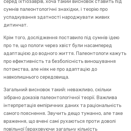
серед іхтіозаврів, хоча такий висновок ставить під
сумнів палеонтологічні знахідки, і теорію про
успадкування здатності народжувати живих
дитинчат.
Крім того, дослідження поставило під сумнів ідею
про те, що пологи через хвіст були насамперед
адаптацією до водного життя. Палеонтологи кажуть
про ефективність та безболісність виношування
потомства, але ніяк не про адаптацію до
навколишнього середовища.
Загальний висновок такий: неважливо, скільки
зібрано доказів палеонтологічної теорії. Важлива
інтерпретація емпіричних даних та раціональність
самого пояснення. Звучить дещо туманно, але таке
враження, що вчені самі рухаються проти доволі
повільної (враховуючи загальну кількість