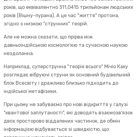
років, що еквівалентно 311,0415 трильйонам людських
років (Вішну-пурана). А це час "життя" протона,
згідно з низкою "струнних" теорій.
Але не можна сказати, що прірва між
давньоіндійською космологією та сучасною наукою
нездоланна.
Наприклад, суперструнна "теорія всього" Мічіо Каку
розглядає вібруючі струни як основний будівельний
блок Всесвіту і дражливо близько підходить до
індійської метафізики.
При цьому не забуваємо про нові відкриття у галузі
"квантової заплутаності", які доводять взаємозв'язок
двох просторово віддалених частинок, де обмін
інформацією відбувається зі швидкістю, що