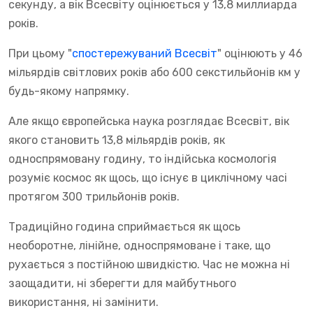
секунду, а вік Всесвіту оцінюється у 13,8 миллиарда
років.
При цьому "
спостережуваний Всесвіт
" оцінюють у 46
мільярдів світлових років або 600 секстильйонів км у
будь-якому напрямку.
Але якщо європейська наука розглядає Всесвіт, вік
якого становить 13,8 мільярдів років, як
односпрямовану годину, то індійська космологія
розуміє космос як щось, що існує в циклічному часі
протягом 300 трильйонів років.
Традиційно година сприймається як щось
необоротне, лінійне, односпрямоване і таке, що
рухається з постійною швидкістю. Час не можна ні
заощадити, ні зберегти для майбутнього
використання, ні замінити.