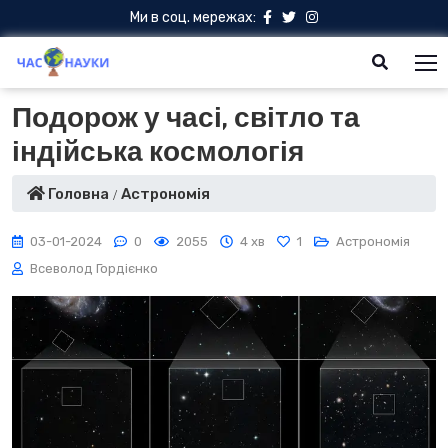
Ми в соц. мережах:
Подорож у часі, світло та
індійська космологія
Головна
Астрономія
03-01-2024
0
2055
4 хв
1
Астрономія
Всеволод Гордієнко