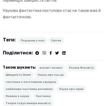
перевищує швидкість світла.
Наукова фантастика поступово стає не такою вже й
фантастичною.
Теги:
Подорож у часі
Світло
Поділитися:
Також шукають:
всесвіт космос
Розмір Всесвіту
Швидкість Землі
Наука про час це
частинка з негативним зарядом
найменша частинка речовини
Наука про зірки
Новини з науки
Частинка
Теорія струн виміри всесвіту