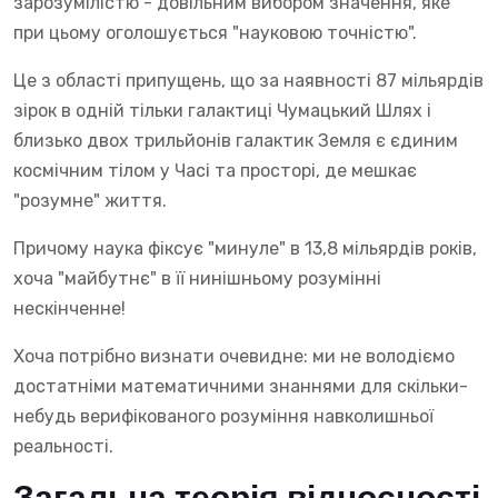
зарозумілістю - довільним вибором значення, яке
при цьому оголошується "науковою точністю".
Це з області припущень, що за наявності 87 мільярдів
зірок в одній тільки галактиці Чумацький Шлях і
близько двох трильйонів галактик Земля є єдиним
космічним тілом у Часі та просторі, де мешкає
"розумне" життя.
Причому наука фіксує "минуле" в 13,8 мільярдів років,
хоча "майбутнє" в її нинішньому розумінні
нескінченне!
Хоча потрібно визнати очевидне: ми не володіємо
достатніми математичними знаннями для скільки-
небудь верифікованого розуміння навколишньої
реальності.