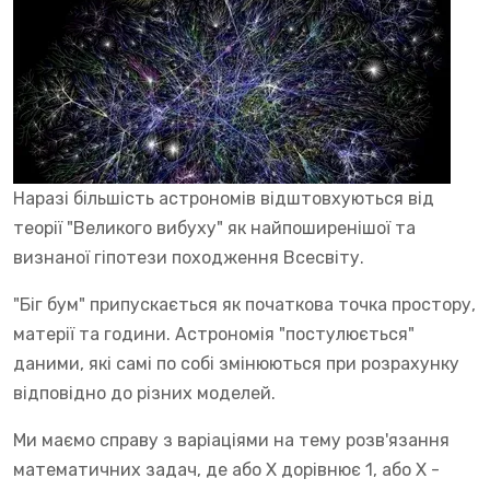
Наразі більшість астрономів відштовхуються від
теорії "Великого вибуху" як найпоширенішої та
визнаної гіпотези походження Всесвіту.
"Біг бум" припускається як початкова точка простору,
матерії та години. Астрономія "постулюється"
даними, які самі по собі змінюються при розрахунку
відповідно до різних моделей.
Ми маємо справу з варіаціями на тему розв'язання
математичних задач, де або Х дорівнює 1, або Х -