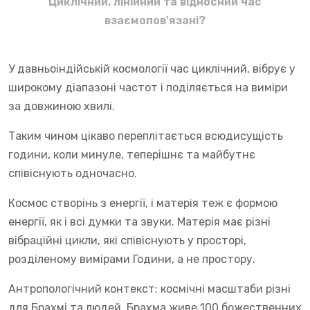
Циклічний, лінійний та відносний час
взаємопов'язані?
У давньоіндійській космології час циклічний, вібрує у
широкому діапазоні частот і поділяється на виміри
за довжиною хвилі.
Таким чином цікаво переплітається всюдисущість
години, коли минуле, теперішнє та майбутнє
співіснують одночасно.
Космос створінь з енергії, і матерія теж є формою
енергії, як і всі думки та звуки. Матерія має різні
вібраційні цикли, які співіснують у просторі,
розділеному вимірами Години, а не простору.
Антропологічний контекст: космічні масштаби різні
для Брахмі та людей. Брахма живе 100 божественних