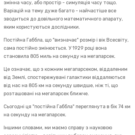
змінна часу, або простір - симуляція часу тощо.
Варіацій на тему дуже багато - найчастіше все
зводиться до довільного математичного апарату,
яким користуються дослідники.
Постійна Габбла, що "визначає" розмір і вік Всесвіту,
сама постійно змінюється. У 1929 році вона
становила 805 миль на секунду на мегапарсек.
Це означає, що з кожним мегапарсеком, віддаленим
від Землі, спостережувані галактики віддаляються
від нас на 805 км на секунду швидше, ніж ті, що
розташовані на мегапарсек ближче.
Сьогодні ця "постійна Габбла" переглянута в бік 74 км
на секунду на мегапарсек.
Іншими словами, ми маємо справу з науковою