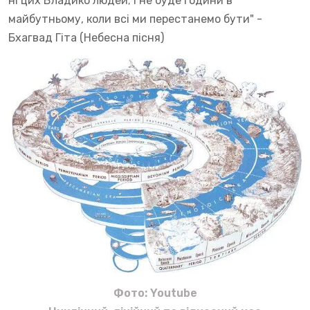
ні цих Владико людей; і не буде години в
майбутньому, коли всі ми перестанемо бути" -
Бхагвад Гіта (Небесна пісня)
Фото: Youtube