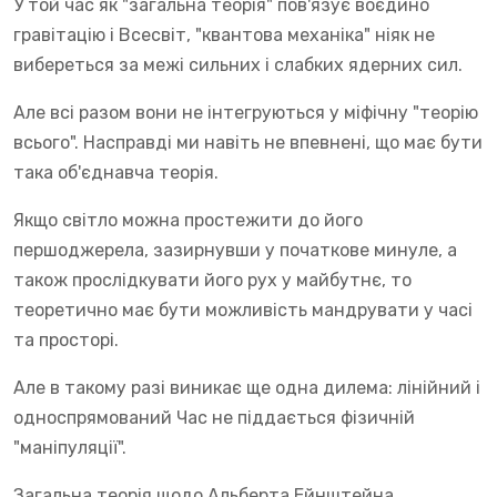
У той час як "загальна теорія" пов'язує воєдино
гравітацію і Всесвіт, "квантова механіка" ніяк не
вибереться за межі сильних і слабких ядерних сил.
Але всі разом вони не інтегруються у міфічну "теорію
всього". Насправді ми навіть не впевнені, що має бути
така об'єднавча теорія.
Якщо світло можна простежити до його
першоджерела, зазирнувши у початкове минуле, а
також прослідкувати його рух у майбутнє, то
теоретично має бути можливість мандрувати у часі
та просторі.
Але в такому разі виникає ще одна дилема: лінійний і
односпрямований Час не піддається фізичній
"маніпуляції".
Загальна теорія щодо Альберта Ейнштейна,