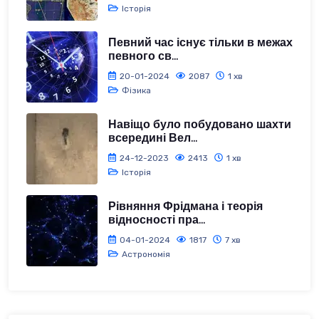
Історія
Певний час існує тільки в межах
певного св...
20-01-2024
2087
1 хв
Фізика
Навіщо було побудовано шахти
всередині Вел...
24-12-2023
2413
1 хв
Історія
Рівняння Фрідмана і теорія
відносності пра...
04-01-2024
1817
7 хв
Астрономія