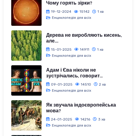
Чому горять зірки?
19-12-2024
15142
1 хв
Енциклопедія для всіх
Дерева не виробляють кисень,
але....
15-01-2025
14911
1 хв
Енциклопедія для всіх
Адам і Єва ніколи не
зустрічались, говорит...
09-01-2025
14510
2 хв
Енциклопедія для всіх
Як звучала індоєвропейська
мова?
24-01-2025
14216
3 хв
Енциклопедія для всіх