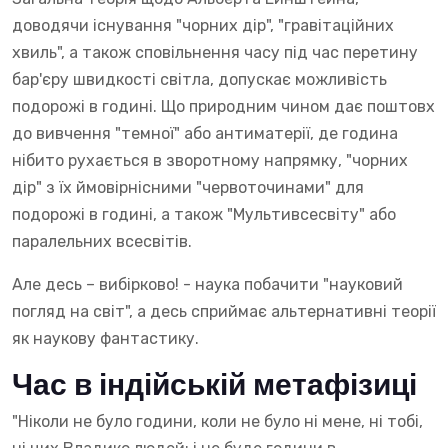
доводячи існування "чорних дір", "гравітаційних
хвиль", а також сповільнення часу під час перетину
бар'єру швидкості світла, допускає можливість
подорожі в годині. Що природним чином дає поштовх
до вивчення "темної" або антиматерії, де година
нібито рухається в зворотному напрямку, "чорних
дір" з їх ймовірнісними "червоточинами" для
подорожі в годині, а також "Мультивсесвіту" або
паралельних всесвітів.
Але десь – вибірково! - наука побачити "науковий
погляд на світ", а десь сприймає альтернативні теорії
як наукову фантастику.
Час в індійській метафізиці
"Ніколи не було години, коли не було ні мене, ні тобі,