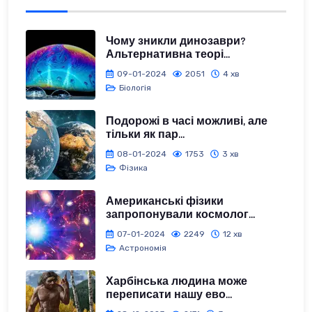
Чому зникли динозаври?
Альтернативна теорі...
09-01-2024
2051
4 хв
Біологія
Подорожі в часі можливі, але
тільки як пар...
08-01-2024
1753
3 хв
Фізика
Американські фізики
запропонували космолог...
07-01-2024
2249
12 хв
Астрономія
Харбінська людина може
переписати нашу ево...