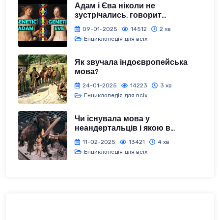
Адам і Єва ніколи не
зустрічались, говорит...
09-01-2025
14512
2 хв
Енциклопедія для всіх
Як звучала індоєвропейська
мова?
24-01-2025
14223
3 хв
Енциклопедія для всіх
Чи існувала мова у
неандертальців і якою в...
11-02-2025
13421
4 хв
Енциклопедія для всіх