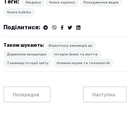
Теги:
Людина
Homo sapiens
Походження видів
Homo habilis
Поділитися:
Також шукають:
біологічна еволюція це
Дарвінізм концепція
Історія Землі та життя
Таємниці історії світу
Новини науки та технологій
Попередня
Наступна