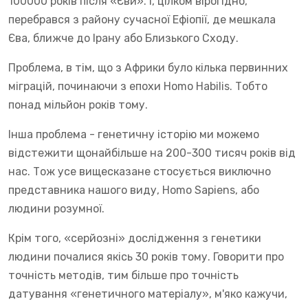
100000 років після «Єви». І, цілком вірогідно,
перебрався з району сучасної Ефіопії, де мешкала
Єва, ближче до Ірану або Близького Сходу.
Проблема, в тім, що з Африки було кілька первинних
міграцій, починаючи з епохи Homo Habilis. Тобто
понад мільйон років тому.
Інша проблема - генетичну історію ми можемо
відстежити щонайбільше на 200-300 тисяч років від
нас. Тож усе вищесказане стосується виключно
представника нашого виду, Homo Sapiens, або
людини розумної.
Крім того, «серйозні» дослідження з генетики
людини почалися якісь 30 років тому. Говорити про
точність методів, тим більше про точність
датування «генетичного матеріалу», м'яко кажучи,