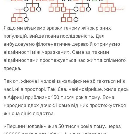
Якщо ми візьмемо зразки геному жінок різних
популяцій, вийде повна послідовність. Далі
вибудовуємо філогенетичне дерево й отримуємо
відмінності між «зразками». Саме за такими
відмінностями простежується час життя спільного
предка.
Так от, жіноча і чоловіча «альфи» не збігаються ні в
часі, ні в просторі. Так, Єва, найімовірніше, жила десь
в Африці приблизно 150 тисяч років тому. Вона
народила двох дочок, і саме від них простежується
жіноча лінія людства.
«Перший чоловік» жив 50 тисяч років тому, через