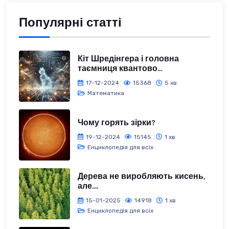
Популярні статті
Кіт Шредінгера і головна
таємниця квантово...
17-12-2024
15368
5 хв
Математика
Чому горять зірки?
19-12-2024
15145
1 хв
Енциклопедія для всіх
Дерева не виробляють кисень,
але....
15-01-2025
14918
1 хв
Енциклопедія для всіх