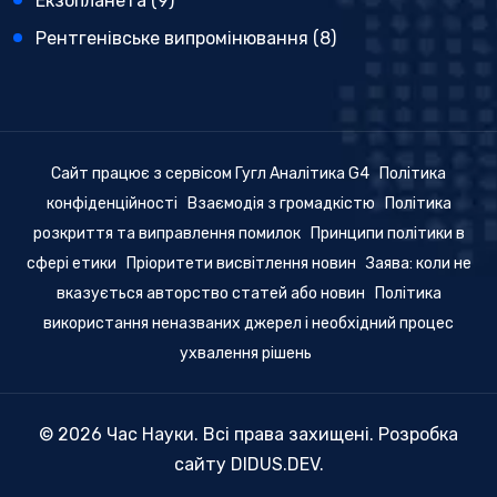
Екзопланета
(9)
Рентгенівське випромінювання
(8)
Сайт працює з сервісом Гугл Аналітика G4
Політика
конфіденційності
Взаємодія з громадкістю
Політика
розкриття та виправлення помилок
Принципи політики в
сфері етики
Пріоритети висвітлення новин
Заява: коли не
вказується авторство статей або новин
Політика
використання неназваних джерел і необхідний процес
ухвалення рішень
© 2026 Час Науки. Всі права захищені. Розробка
сайту
DIDUS.DEV
.