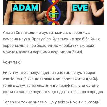
Адам і Єва ніколи не зустрічалися, стверджує
сучасна наука. Зрозуміло, йдеться не про біблійних
персонажів, а про біологічних «прабатьків», яких
можна назвати першими людьми на Землі.
Чому так?
Річ у тім, що в популяційній генетиці існує теорія
коалісценції, яка дозволяє нам простежити дрейф
генів від сучасної людини до «альфи» і, відповідно,
оцінити час схлопування до одного спільного предка.
Тепер ми точно знаємо, що у всіх жінок, які сьогодні