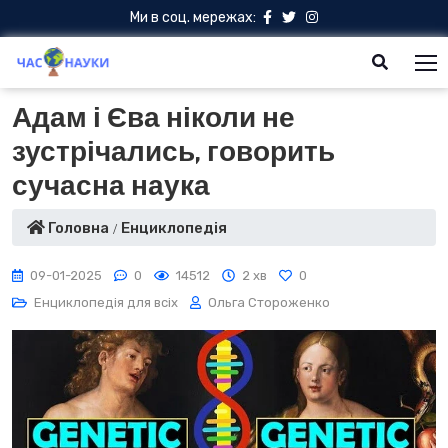
Ми в соц. мережах:
Адам і Єва ніколи не
зустрічались, говорить
сучасна наука
Головна
Енциклопедія
09-01-2025
0
14512
2 хв
0
Енциклопедія для всіх
Ольга Стороженко