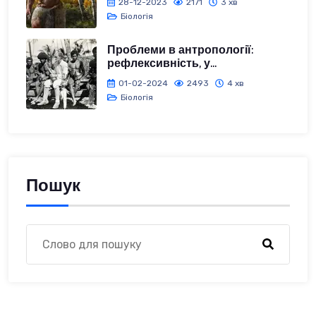
28-12-2023
2171
3 хв
Біологія
Проблеми в антропології:
рефлексивність, у...
01-02-2024
2493
4 хв
Біологія
Пошук