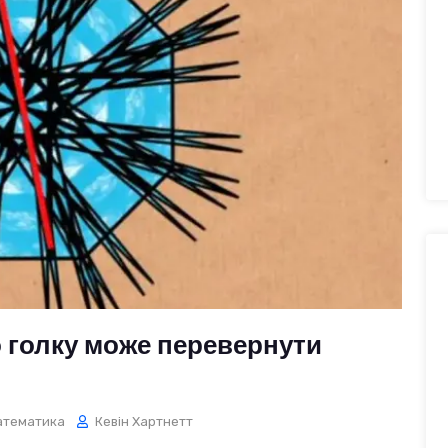
ро голку може перевернути
атематика
Кевін Хартнетт