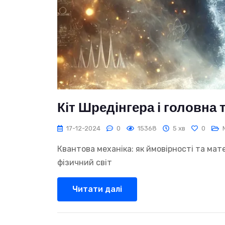
Кіт Шредінгера і головна
17-12-2024
0
15368
5 хв
0
Квантова механіка: як ймовірності та ма
фізичний світ
Читати далі