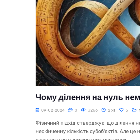
Чому ділення на нуль не
09-02-2024
0
3266
2 хв
5
Фізичний підхід стверджує, що ділення н
нескінченну кількість субоб'єктів. Але це
складається з дискретних частинок.