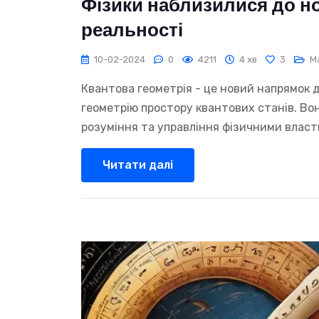
Фізики наблизилися до но
реальності
10-02-2024
0
4211
4 хв
3
М
Квантова геометрія - це новий напрямок д
геометрію простору квантових станів. Во
розуміння та управління фізичними власт
Читати далі