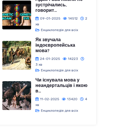
зустрічались,
говорит...
09-01-2025
14512
2
хв
Енциклопедія для всіх
Як звучала
індоєвропейська
мова?
24-01-2025
14223
3 хв
Енциклопедія для всіх
Чи існувала мова у
неандертальців і якою
в...
11-02-2025
13420
4
хв
Енциклопедія для всіх