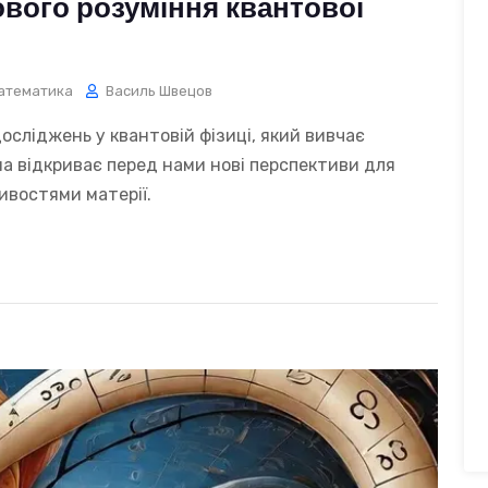
вого розуміння квантової
атематика
Василь Швецов
осліджень у квантовій фізиці, який вивчає
на відкриває перед нами нові перспективи для
ивостями матерії.