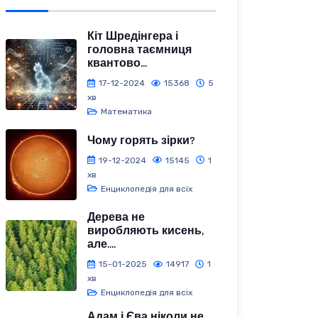
Кіт Шредінгера і
головна таємниця
квантово...
17-12-2024
15368
5
хв
Математика
Чому горять зірки?
19-12-2024
15145
1
хв
Енциклопедія для всіх
Дерева не
виробляють кисень,
але....
15-01-2025
14917
1
хв
Енциклопедія для всіх
Адам і Єва ніколи не