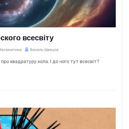
ского всесвіту
Математика
Василь Швецов
про квадратуру кола. І до чого тут всесвіт?