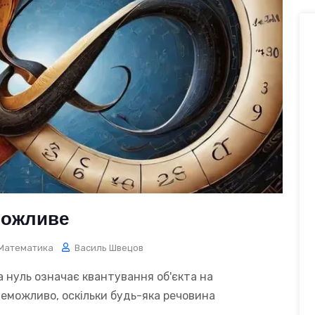
можливе
Математика
Василь Швецов
а нуль означає квантування об'єкта на
 неможливо, оскільки будь-яка речовина