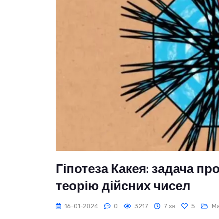
Гіпотеза Какея: задача п
теорію дійсних чисел
16-01-2024
0
3217
7 хв
5
М