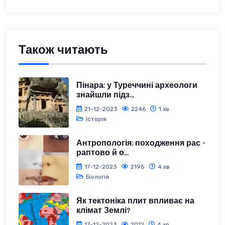
Також читають
Пінара: у Туреччині археологи
знайшли підз...
21-12-2023
2246
1 хв
Історія
Антропологія: походження рас -
раптово й о...
17-12-2023
2195
4 хв
Біологія
Як тектоніка плит впливає на
клімат Землі?
17-12-2023
2012
4 хв