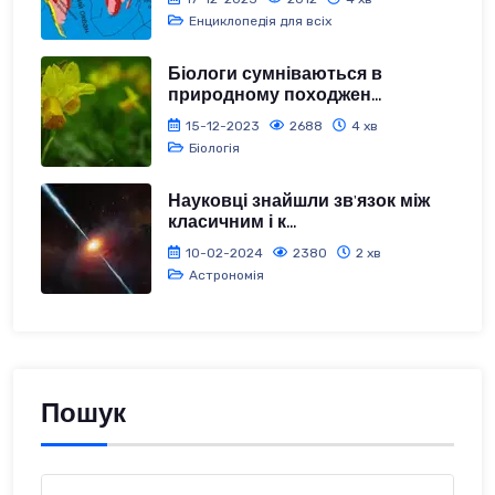
Енциклопедія для всіх
Біологи сумніваються в
природному походжен...
15-12-2023
2688
4 хв
Біологія
Науковці знайшли зв'язок між
класичним і к...
10-02-2024
2380
2 хв
Астрономія
Пошук