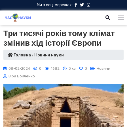
Ми в соц. мережах:
Три тисячі років тому клімат
змінив хід історії Європи
Головна
Новини науки
08-02-2024
0
1682
3 хв
3
Новини
Віра Бойченко