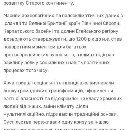
розвитку Старого континенту.
Масиви археологічних та палеокліматичних даних з
Ірландії та Великої Британії, країн Північної Європи,
Карпатського басейні та долин Егейського регіону
дозволяють стверджувати, що 1200 рік до н.е. став
поворотним моментом для багатьох
протоєвропейських суспільств, а клімат відіграв
важливу роль у соціальних і навіть політичних
процесах того часу.
Хоча тривалі соціальні тенденції вже визнавали
логіку громадських трансформацій, оформлення
елітної власності та відокремлення класу храмових
людей від інших, зміни клімату діяли
мультиплікаційно, підриваючи традиційні основи.
Суспільства переживали одну кризу за іншою:
довготривала соціальна катастрофа накладалась на