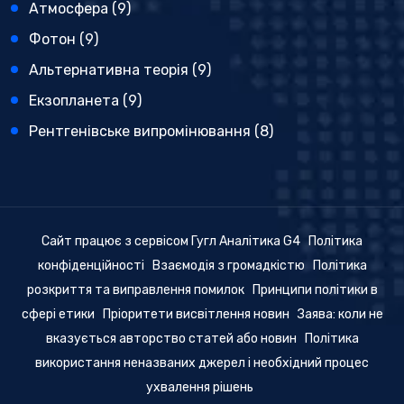
Атмосфера
(9)
Фотон
(9)
Альтернативна теорія
(9)
Екзопланета
(9)
Рентгенівське випромінювання
(8)
Сайт працює з сервісом Гугл Аналітика G4
Політика
конфіденційності
Взаємодія з громадкістю
Політика
розкриття та виправлення помилок
Принципи політики в
сфері етики
Пріоритети висвітлення новин
Заява: коли не
вказується авторство статей або новин
Політика
використання неназваних джерел і необхідний процес
ухвалення рішень