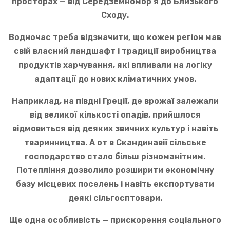
просторах — від Середземномор’я до Близького
Сходу.
Водночас треба відзначити, що кожен регіон мав
свій власний ландшафт і традиції виробництва
продуктів харчування, які впливали на логіку
адаптації до нових кліматичних умов.
Наприклад, на півдні Греції, де врожаї залежали
від великої кількості опадів, прийшлося
відмовиться від деяких звичних культур і навіть
тваринництва. А от в Скандинавії сільське
господарство стало більш різноманітним.
Потепління дозволило розширити економічну
базу місцевих поселень і навіть експортувати
деякі сільгосптовари.
Ще одна особливість — прискорення соціального