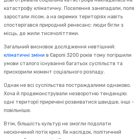
катастрофу кліматичну. Поселення занепадали, поля
заростали лісом, а на окремих територіях навіть
спостерігався природний ренесанс: люди бігли з
місць, де жили тисячоліттями.
Загальний висновок дослідження невтішний:
кліматичні зміни
в Європі 3200 років тому погіршили
умови сталого існування багатьох суспільств та
прискорили момент соціального розпаду.
Однак не всі суспільства постраждалими однаково.
Хоча й продемонстрували незворотню тенденцію:
одні території приречені розвиватися швидше, інші -
повільніше.
Втім, більшість культур не змогли подолати
нескінчений потік криз. Як наслідок, політичний