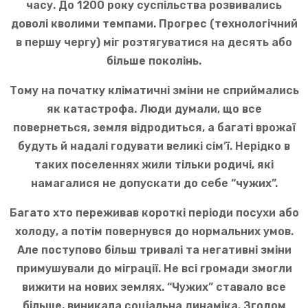
часу. До 1200 року суспільства розвивались
доволі кволими темпами. Прогрес (технологічний
в першу чергу) міг розтягуватися на десять або
більше поколінь.
Тому на початку кліматичні зміни не сприймались
як катастрофа. Люди думали, що все
повернеться, земля відродиться, а багаті врожаї
будуть й надалі годувати великі сім’ї. Нерідко в
таких поселеннях жили тільки родичі, які
намагалися не допускати до себе “чужих”.
Багато хто переживав короткі періоди посухи або
холоду, а потім повернувся до нормальних умов.
Але поступово більш тривалі та негативні зміни
примушували до міграції. Не всі громади змогли
вижити на нових землях. “Чужих” ставало все
більше, виникала соціальна динаміка. Згодом