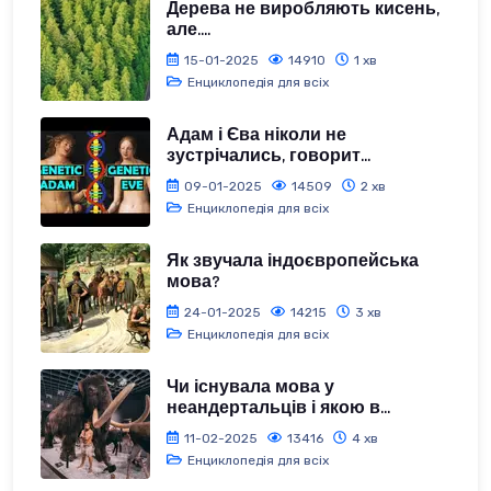
Дерева не виробляють кисень,
але....
15-01-2025
14910
1 хв
Енциклопедія для всіх
Адам і Єва ніколи не
зустрічались, говорит...
09-01-2025
14509
2 хв
Енциклопедія для всіх
Як звучала індоєвропейська
мова?
24-01-2025
14215
3 хв
Енциклопедія для всіх
Чи існувала мова у
неандертальців і якою в...
11-02-2025
13416
4 хв
Енциклопедія для всіх