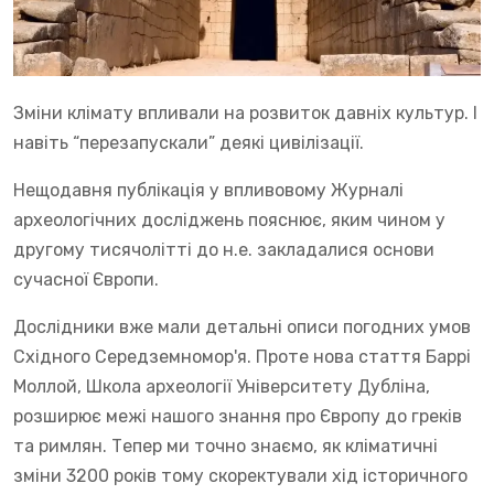
Зміни клімату впливали на розвиток давніх культур. І
навіть “перезапускали” деякі цивілізації.
Нещодавня публікація у впливовому Журналі
археологічних досліджень пояснює, яким чином у
другому тисячолітті до н.е. закладалися основи
сучасної Європи.
Дослідники вже мали детальні описи погодних умов
Східного Середземномор'я. Проте нова стаття Баррі
Моллой, Школа археології Університету Дубліна,
розширює межі нашого знання про Європу до греків
та римлян. Тепер ми точно знаємо, як кліматичні
зміни 3200 років тому скоректували хід історичного