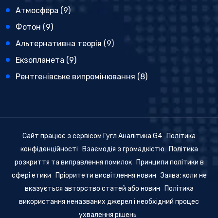
Атмосфера
(9)
Фотон
(9)
Альтернативна теорія
(9)
Екзопланета
(9)
Рентгенівське випромінювання
(8)
Сайт працює з сервісом Гугл Аналітика G4
Політика
конфіденційності
Взаємодія з громадкістю
Політика
розкриття та виправлення помилок
Принципи політики в
сфері етики
Пріоритети висвітлення новин
Заява: коли не
вказується авторство статей або новин
Політика
використання неназваних джерел і необхідний процес
ухвалення рішень