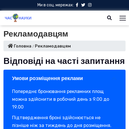
Ми в соц. мережах:
Рекламодавцям
Головна
Рекламодавцям
Відповіді на часті запитання
Умови розміщення реклами
Попереднє бронювання рекламних площ
можна здійснити в робочий день з 9.00 до
19.00
Підтвердження броні здійснюється не
пізніше ніж за тиждень до дня розміщення.