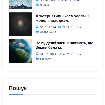
19-01-2024
2301
6 хв
Фізика
Альтернативні космологічні
моделі походжен...
30-01-2024
2204
5 хв
Астрономія
Чому деякі вчені вважають, що
Земля була м...
04-02-2024
4061
5 хв
Геологія
Пошук