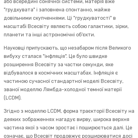
або всередині сонячної системи, матерія вже
"грудкувата" і заповнена спонтанно, майже
довільними скупченнями. Ці "грудкуватості" в
масштабі Всесвіту являють собою галактики, зірки,
планети та інші астрономічні об'єкти.
Науковці припускають, що незабаром після Великого
вибуху сталася "інфляція". Це було швидке
розширення Всесвіту за частки секунди, яке
відбувалося в космічних масштабах. Інфляція є
частиною сучасної стандартної моделі Всесвіту,
званої моделлю Лямбда-холодної темної матерії
(LCDM).
Згідно з моделлю LCDM, форма траєкторії Всесвіту на
деяких зображеннях нагадує вирву, широка верхня
частина якої з часом зростає і поширюється далі. Це
означає, що Всесвіт продовжує розширюватися досі