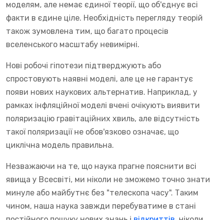
моделям, але немає єдиної теорії, що об'єднує всі
факти в єдине ціле. Необхідність перегляду теорій
також зумовлена тим, що багато процесів
вселенського масштабу невимірні.
Нові робочі гіпотези підтверджують або
спростовують наявні моделі, але це не гарантує
появи нових наукових альтернатив. Наприклад, у
рамках інфляційної моделі вчені очікують виявити
поляризацію гравітаційних хвиль, але відсутність
такої поляризації не обов'язково означає, що
циклічна модель правильна.
Незважаючи на те, що наука прагне пояснити всі
явища у Всесвіті, ми ніколи не зможемо точно знати
минуле або майбутнє без "телескопа часу". Таким
чином, наша наука завжди перебуватиме в стані
постійного пошуку нових знань і
відкриттів
, ніколи