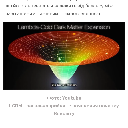
і що його кінцева доля залежить від балансу між
гравітаційним тяжінням і темною енергією.
Фото: Youtube
LCDM - загальноприйняте пояснення початку
Всесвіту