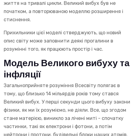
життя на тривалі цикли. Великий вибух був не
початком, а повторюваною моделлю розширення і
стиснення.
Прихильники цієї моделі стверджують, що новий
опис світу може заповнити деякі прогалини в
розумінні того, як працюють простір і час.
Модель Великого вибуху та
інфляції
Загальноприйняте розуміння Всесвіту полягає в
тому, що близько 14 мільярдів років тому стався
Великий вибух. У перші секунди цього вибуху закони
фізики, як ми їх розуміємо, не діяли. Все, що згодом
стане матерією, виникло за лічені миті - спочатку
частинки, такі як електрони і фотони, а потім
нейтрони і протони, будівельні блоки наших атомів.