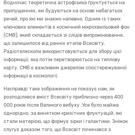
Водночас теоретична астрофізика ґрунтується на
припущеннях, які будуються на основі небагатьох
речей, про які ми знаємо напевно. Одним із таких
ключових елементів є космічний мікрохвильовий фон
(CMB), який складається зі слідів випромінювання,
що залишилося від ранніх етапів Всесвіту.
Радіотелескопи використовуються для збору цієї
інформації, яка потім перетворюється на теплову
карту. CMB є важливим джерелом спостережуваної
інформації в космології.
Насправді таке зображення не показує нам, як
розподілявся вміст Всесвіту приблизно через 400
000 років після Великого вибуху. Усе було майже
однорідно, за винятком крихітних флуктуацій, які
стали матерією, що формує зірки і галактики. Знімок
слугує доказом того, що Всесвіт починався з