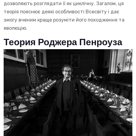
дозволяють розглядати її як циклічну. Загалом, ця
теорія пояснює деякі особливості Всесвіту і дає
змогу вченим краще розуміти його походження та
еволюцію.
Теория Роджера Пенроуза