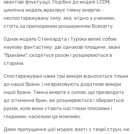
квантові флуктуації. Подібно до моделі LCDM,
циклічна модель враховує темну енергію -
неспостережувану силу, яка, згідно з ученими,
стоїть за прискореним розширенням Всесвіту.
Однак модель Стенхардта і Турока являє собою
наукову фантастику: дві однакові площини, звані
"бранами", сходяться разом і розширюються в
сторони.
Спостережувані нами три виміри відносяться тільки
до нашої брани, і не враховують додаткові виміри
іншої брани. Темна енергія є силою, що призводить
до зіткнення бран, які розширюються і збираються
разом, коли вони стають настільки плоскими і
гладкими, наскільки це можливо.
Деякі припущення цієї моделі, взяті з теорії струн, не