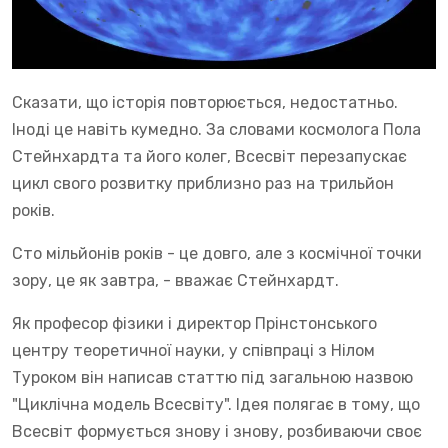
Сказати, що історія повторюється, недостатньо.
Іноді це навіть кумедно. За словами космолога Пола
Стейнхардта та його колег, Всесвіт перезапускає
цикл свого розвитку приблизно раз на трильйон
років.
Сто мільйонів років - це довго, але з космічної точки
зору, це як завтра, - вважає Стейнхардт.
Як професор фізики і директор Прінстонського
центру теоретичної науки, у співпраці з Нілом
Туроком він написав статтю під загальною назвою
"Циклічна модель Всесвіту". Ідея полягає в тому, що
Всесвіт формується знову і знову, розбиваючи своє