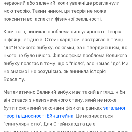
червоний або зелений, коли уважніше розглянули
мою теорію. Таким чином, ця теорія не може
пояснити всі аспекти фізичної реальності.
Крім того, виникає проблема сингулярності. Теорія
інфляції, згідно зі Стейнхардтом, застрягає в точці
"до" Великого вибуху, оскільки, за її твердженням, до
нього не було нічого. Філософська проблема Великого
вибуху полягає в тому, що є "після", але немає "до". Ми
не знаємо і не розуміємо, як виникла історія
Всесвіту.
Математично Великий вибух має такий вигляд, ніби
він стався з невизначеного стану, який не може
бути пояснений законами фізики в рамках
загальної
теорії відносності Ейнштейна
. Це називається
"сингулярністю". Для Стейнхардта це є
математичним еквівалентом червоного прапора, хоча