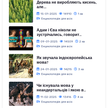
Дерева не виробляють кисень,
але....
15-01-2025
14910
1 хв
Енциклопедія для всіх
Адам і Єва ніколи не
зустрічались, говорит...
09-01-2025
14509
2 хв
Енциклопедія для всіх
Як звучала індоєвропейська
мова?
24-01-2025
14215
3 хв
Енциклопедія для всіх
Чи існувала мова у
неандертальців і якою в...
11-02-2025
13416
4 хв
Енциклопедія для всіх