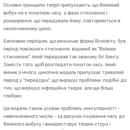
Основні принципи теорії припускають, що Великий
вибух не є початком часу, а фази стиснення і
розширення, що передували йому, повторюються в
нескінченному циклі.
Бапзовим періодом, що визначає форму Всесвіту, був
період повільного стиснення, відомий як "Велике
стиснення", який передував так званому Біг Бенгу.
Замість того, щоб розглядати початок часу, який
виник з нічого, циклічна модель припускає тривалий
період у "передодні", що вирішує проблеми, подібні до
тих, що вирішує інфляційна теорія, але ще більш
глибоко.
Ця модель також усуває проблему сингулярності -
невизначеного числа - за рахунок існування часу до
Великого вибуху і використовує теорію струн і