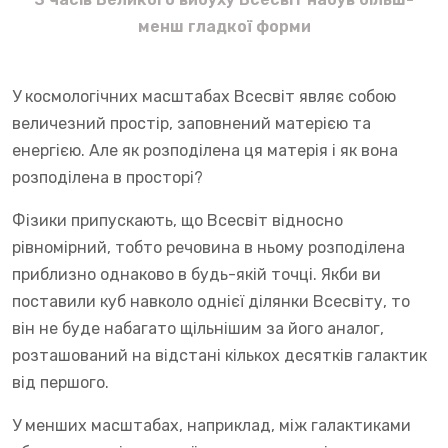
менш гладкої форми
У космологічних масштабах Всесвіт являє собою
величезний простір, заповнений матерією та
енергією. Але як розподілена ця матерія і як вона
розподілена в просторі?
Фізики припускають, що Всесвіт відносно
рівномірний, тобто речовина в ньому розподілена
приблизно однаково в будь-якій точці. Якби ви
поставили куб навколо однієї ділянки Всесвіту, то
він не буде набагато щільнішим за його аналог,
розташований на відстані кількох десятків галактик
від першого.
У менших масштабах, наприклад, між галактиками