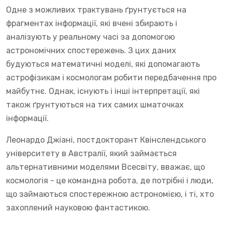
Одне з можливих трактувань ґрунтується на
фрагментах інформації, які вчені збирають і
аналізують у реальному часі за допомогою
астрономічних спостережень. З цих даних
будуються математичні моделі, які допомагають
астрофізикам і космологам робити передбачення про
майбутнє. Однак, існують і інші інтерпретації, які
також ґрунтуються на тих самих шматочках
інформації.
Леонардо Джіані, постдокторант Квінслендського
університету в Австралії, який займається
альтернативними моделями Всесвіту, вважає, що
космологія - це командна робота, де потрібні і люди,
що займаються спостережною астрономією, і ті, хто
захоплений науковою фантастикою.