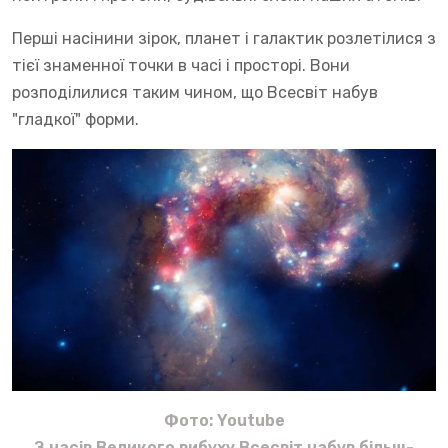
Перші насінини зірок, планет і галактик розлетілися з
тієї знаменної точки в часі і просторі. Вони
розподілилися таким чином, що Всесвіт набув
"гладкої" форми.
Фото: Youtube
З часів Великого вибуху Всесвіт набув більш-