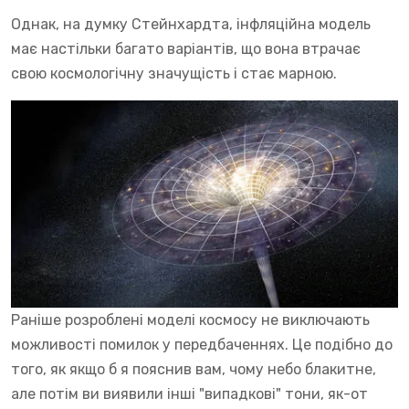
Однак, на думку Стейнхардта, інфляційна модель
має настільки багато варіантів, що вона втрачає
свою космологічну значущість і стає марною.
Раніше розроблені моделі космосу не виключають
можливості помилок у передбаченнях. Це подібно до
того, як якщо б я пояснив вам, чому небо блакитне,
але потім ви виявили інші "випадкові" тони, як-от