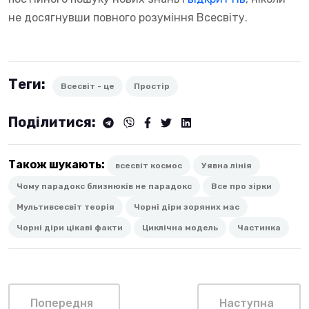
не досягнувши повного розуміння Всесвіту.
Теги:
Всесвіт - це
Простір
Поділитися:
Також шукають:
всесвіт космос
Уявна лінія
Чому парадокс близнюків не парадокс
Все про зірки
Мультивсесвіт теорія
Чорні діри зоряних мас
Чорні діри цікаві факти
Циклічна модель
Частинка
Попередня
Наступна