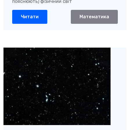
пояснюють) фізичний світ
Читати
Математика