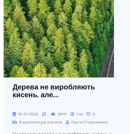
Дерева не виробляють
кисень, але....
15-01-2025
14911
1 хв
0
Енциклопедія для всіх
Ольга Стороженко