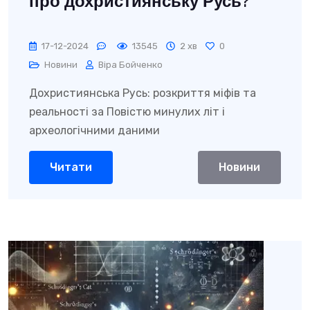
про дохристиянську Русь?
17-12-2024
13545
2 хв
0
Новини
Віра Бойченко
Дохристиянська Русь: розкриття міфів та
реальності за Повістю минулих літ і
археологічними даними
Читати
Новини