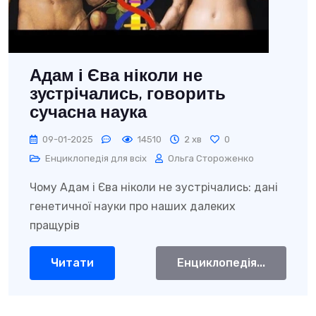
Адам і Єва ніколи не
зустрічались, говорить
сучасна наука
09-01-2025
14510
2 хв
0
Енциклопедія для всіх
Ольга Стороженко
Чому Адам і Єва ніколи не зустрічались: дані
генетичної науки про наших далеких
пращурів
Читати
Енциклопедія...