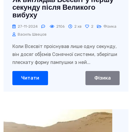
Як виглядав Всесвіт у першу
секунду після Великого
вибуху
27-11-2024
2106
2 хв
2
Фізика
Василь Швецов
Коли Всесвіт проіснував лише одну секунду,
він досяг об|ємів Сонячної системи, зберігши
плескату форму пампушки з ней...
Читати
Фізика