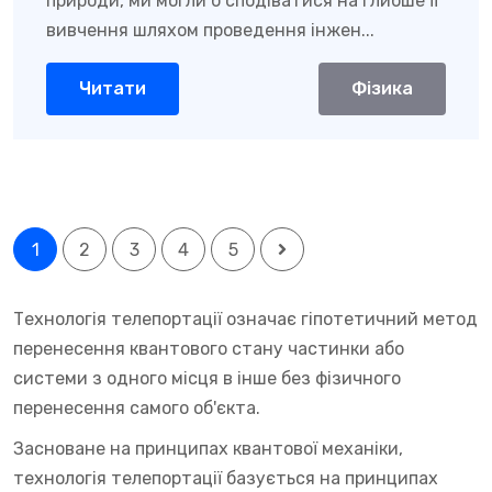
природи, ми могли б сподіватися на глибше її
вивчення шляхом проведення інжен...
Читати
Фізика
1
2
3
4
5
Технологія телепортації означає гіпотетичний метод
перенесення квантового стану частинки або
системи з одного місця в інше без фізичного
перенесення самого об'єкта.
Засноване на принципах квантової механіки,
технологія телепортації базується на принципах