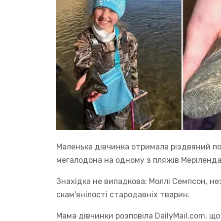
Маленька дівчинка отримала різдвяний по
мегалодона на одному з пляжів Меріленда
Знахідка не випадкова: Моллі Семпсон, не
скам'янілості стародавніх тварин.
Мама дівчинки розповіла DailyMail.com, що 