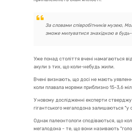
За словами співробітників музею, Молл
зможе милуватися знахідкою в будь-
Уже понад століття вчені намагаються ві
акули з тих, що коли-небудь жили.
Вчені визнають, що досі не мають уявленн
коли плавала морями приблизно 15-3,6 міл
У новому дослідженні експерти стверджую
гігантського мегалодона залишаються "у 
Однак палеонтологи сподіваються, що ко
мегалодона - те, що вони називають "гол