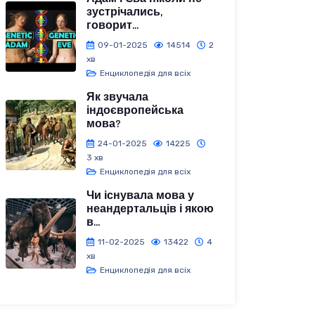
зустрічались,
говорит...
09-01-2025
14514
2
хв
Енциклопедія для всіх
Як звучала
індоєвропейська
мова?
24-01-2025
14225
3 хв
Енциклопедія для всіх
Чи існувала мова у
неандертальців і якою
в...
11-02-2025
13422
4
хв
Енциклопедія для всіх