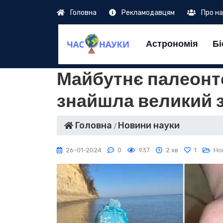
Головна
Рекламодавцям
Про н
Астрономія
Бі
Майбутнє палеонтол
знайшла великий 
Головна
Новини науки
26-01-2024
0
937
2 хв
1
Но