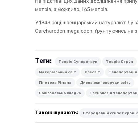
На підставі цих даних дослідження припу
метрів, а можливо, і 65 метрів.
У 1843 році швейцарський натураліст Луї А
Carcharodon megalodon, ґрунтуючись на з
Теги:
Теорія Суперструн
Теорія Струн
Матеріальний світ
Всесвіт
Телепортація
Гіпотеза Рімана
Дивовижні споруди світу
Полігональна кладка
Технологія телепортаці
Також шукають:
Стародавній єгипет хроніки