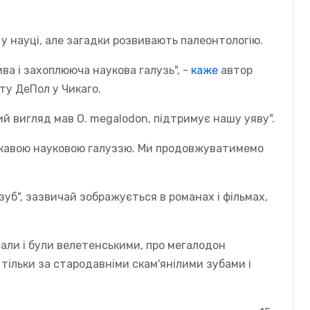
 науці, але загадки розвивають палеонтологію.
ва і захоплююча наукова галузь", -
каже
автор
у ДеПол у Чикаго.
ий вигляд мав O. megalodon, підтримує нашу уяву".
ікавою науковою галуззю. Ми продовжуватимемо
зуб", зазвичай зображується в романах і фільмах,
вали і були велетенськими, про мегалодон
 тільки за стародавніми скам'янілими зубами і