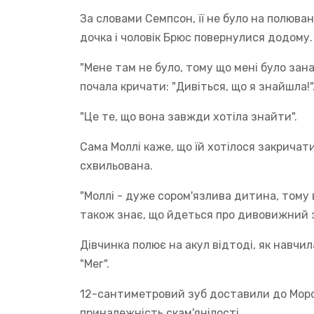
За словами Семпсон, її не було на полюванн
дочка і чоловік Брюс повернулися додому.
"Мене там не було, тому що мені було зана
почала кричати: "Дивіться, що я знайшла!"
"Це те, що вона завжди хотіла знайти".
Сама Моллі каже, що їй хотілося закричат
схвильована.
"Моллі - дуже сором'язлива дитина, тому 
також знає, що йдеться про дивовижний з
Дівчинка полює на акул відтоді, як навч
"Мег".
12-сантиметровий зуб доставили до Морс
приналежність скам'янілості.