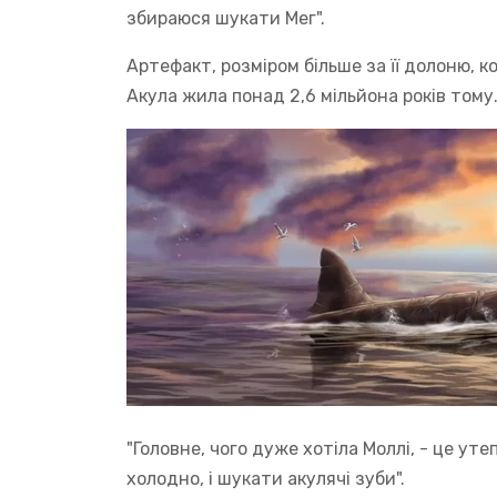
збираюся шукати Мег".
Артефакт, розміром більше за її долоню, 
Акула жила понад 2,6 мільйона років тому
"Головне, чого дуже хотіла Моллі, - це ут
холодно, і шукати акулячі зуби".