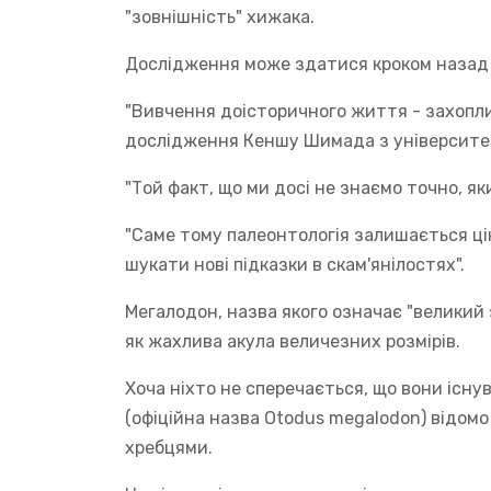
"зовнішність" хижака.
Дослідження може здатися кроком назад у
"Вивчення доісторичного життя - захопли
дослідження Кеншу Шимада з університет
"Той факт, що ми досі не знаємо точно, як
"Саме тому палеонтологія залишається ц
шукати нові підказки в скам'янілостях".
Мегалодон, назва якого означає "великий 
як жахлива акула величезних розмірів.
Хоча ніхто не сперечається, що вони існу
(офіційна назва Otodus megalodon) відомо
хребцями.