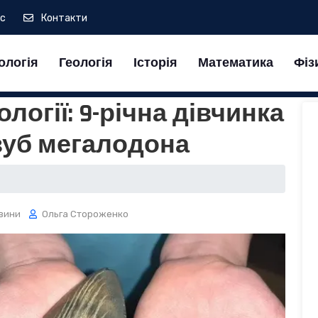
ас
Контакти
ологія
Геологія
Історія
Математика
Фіз
огії: 9-річна дівчинка
зуб мегалодона
вини
Ольга Стороженко