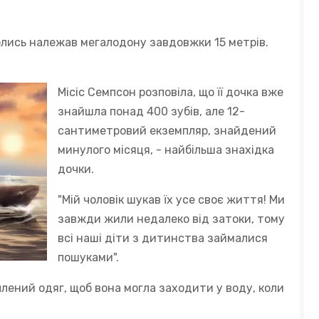
колись належав мегалодону завдовжки 15 метрів.
.
Місіс Семпсон розповіла, що її дочка вже
знайшла понад 400 зубів, але 12-
сантиметровий екземпляр, знайдений
минулого місяця, - найбільша знахідка
дочки.
"Мій чоловік шукав їх усе своє життя! Ми
завжди жили недалеко від затоки, тому
всі наші діти з дитинства займалися
пошуками".
еплений одяг, щоб вона могла заходити у воду, коли