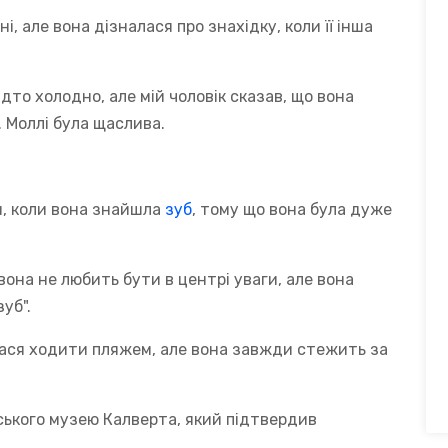
і, але вона дізналася про знахідку, коли її інша
дто холодно, але мій чоловік сказав, що вона
. Моллі була щаслива.
и, коли вона знайшла
зуб
, тому що вона була дуже
вона не любить бути в центрі уваги, але вона
уб".
илася ходити пляжем, але вона завжди стежить за
ького музею Калверта, який підтвердив