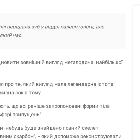
і передала зуб у відділ палеонтології, але
який час.
дновити зовнішній вигляд мегалодона, найбільшої
я про те, який вигляд мала легендарна істота,
ьйона років тому.
ть, що всі раніше запропоновані форми тіла
сфері припущень".
ли-небудь буде знайдено повний скелет
овним скарбом", - який допоможе реконструювати