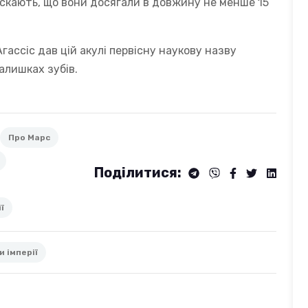
скають, що вони досягали в довжину не менше 15
гассіс дав цій акулі первісну наукову назву
алишках зубів.
Про Марс
Поділитися:
ї
 імперії