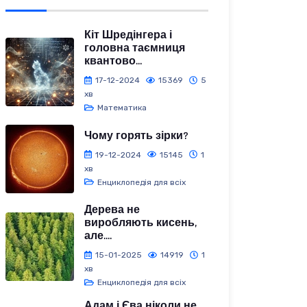
Кіт Шредінгера і
головна таємниця
квантово...
17-12-2024
15369
5
хв
Математика
Чому горять зірки?
19-12-2024
15145
1
хв
Енциклопедія для всіх
Дерева не
виробляють кисень,
але....
15-01-2025
14919
1
хв
Енциклопедія для всіх
Адам і Єва ніколи не