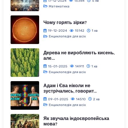
17-12-2024
15364
5 хв
Математика
Чому горять зірки?
19-12-2024
15142
1 хв
Енциклопедія для всіх
Дерева не виробляють кисень,
але....
15-01-2025
14911
1 хв
Енциклопедія для всіх
Адам і Єва ніколи не
зустрічались, говорит...
09-01-2025
14510
2 хв
Енциклопедія для всіх
Як звучала індоєвропейська
мова?