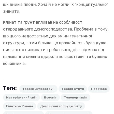
шкідників плоди. Хоча й не могли їх "концептуально"
змінити.
Клімат та грунт впливав на особливості
стародавнього домогосподарства. Проблема в тому,
що цього недостатньо для зміни генетичної
структури, - тим більше що врожайність була дуже
низькою, а виживати треба сьогодні, - відмова від
палювання сильно вдарила по якості життя бувших
кочовників.
Теги:
Теорія Суперструн
Теорія Струн
Про Марс
Матеріальний світ
Всесвіт
Телепортація
Гіпотеза Рімана
Дивовижні споруди світу