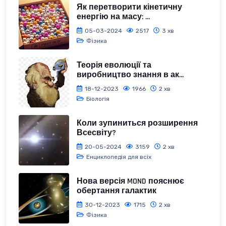
Як перетворити кінетичну
енергію на масу: ...
05-03-2024
2517
3 хв
Фізика
Теорія еволюції та
виробництво знання в ак...
18-12-2023
1966
2 хв
Біологія
Коли зупиниться розширення
Всесвіту?
20-05-2024
3159
2 хв
Енциклопедія для всіх
Нова версія MOND пояснює
обертання галактик
30-12-2023
1715
2 хв
Фізика