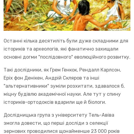
Останні кілька десятиліть були дуже складними для
істориків та археологів, які фанатично захищали
основні догми "послідовного" еволюційного розвитку.
Такі дослідники, як Грем Генкок, Рендалл Карлсон,
Еріх фон Денікен, Андрій Скляров та інші
"альтернативники" зуміли розхитати, здавалося б,
міцну будівлю академічної науки. Але тут у спину
істориків-ортодоксів вдарили ще й біологи.
Дослідницька група з університету Тель-Авіва
змогла довести, що перші досліди з селекції
зернових проводилися щонайменше 23 000 років