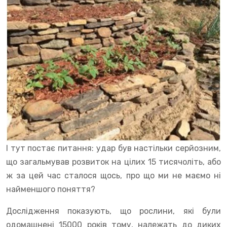
І тут постає питання: удар був настільки серйозним,
що загальмував розвиток на цілих 15 тисячоліть, або
ж за цей час сталося щось, про що ми не маємо ні
найменшого поняття?
Дослідження показують, що рослини, які були
одомашнені 15000 років тому, належать до диких