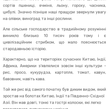
сортів пшениці, ячміня, льону, гороху, часника,
цибулі. Значно пізніше наші пращури звернули увагу
на олівки, виноград та інші рослини.
Але сільське господарство в традиійному розумінні
виникло близько 10 тисяч років тому і є
цивілізаційним стрибком, що мало пояснюється
стародавньою історію.
Характерно, що на територіях сучасних Китаю, Індії,
Африка, Америки з'являлися зовсім інші культури -
рис, просо, кукурудза, картопля, томат, кавун,
бавовник, навіть кава.
Той же рис від самого початку був диким видом, який
зростав на болотах Китаю, Індії та Південно-Східної
Азії. Він мав довгі, тонкі та гострі колоски, які легко