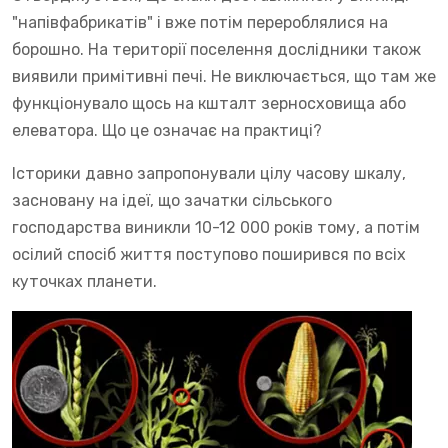
"напівфабрикатів" і вже потім перероблялися на
борошно. На території поселення дослідники також
виявили примітивні печі. Не виключається, що там же
функціонувало щось на кшталт зерносховища або
елеватора. Що це означає на практиці?
Історики давно запропонували цілу часову шкалу,
засновану на ідеї, що зачатки сільського
господарства виникли 10-12 000 років тому, а потім
осілий спосіб життя поступово поширився по всіх
куточках планети.