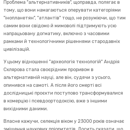
Проблема "альтернативників", щоправда, полягає в
тому, що вони намагаються оперувати категоріями
"інопланетян", "атлантів" тощо, не розуміючи, що тим
самим вони свідомо й мимоволі підтримують усю
напрацьовану догматику, включно з часовими
рамками й технологічними рішеннями стародавніх
цивілізацій.
У цьому відношенні "археологія технологій" Андрія
Склярова стала своєрідним проривом в
альтернативній науці, але він, судячи з усього,
опинився на самоті. А після його смерті всі
дослідницькі проєкти поступово трансформувалися
в комерцію і псевдоортодоксію, вже з іншими
вихідними даними.
Власне кажучи, селекція віком у 23000 років означає
зміщення наукових пріоритетів. Досить сказати, що