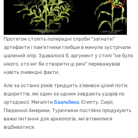
Протягом століть попередні спроби "загнати"
артефакти і пам'ятники глибше в минуле зустрічали
шалений опір. Здавалося б, аргумент у стилі "не було
нікого, хто міг би створити ці речі" переважував
навіть очевидні факти.
Але за останні років тридцять з'явився цілий потік
відкриттів, які один за одним завдають ударів по
ортодоксії. Мегаліти
Баальбека
, Єгипту, Сирії,
Південної Америки, Туреччини постійно продукують
важкі питання для археологів, які втомилися
відбиватися.