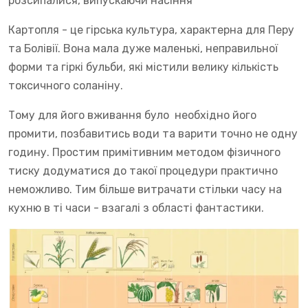
розсипалися, випускаючи насіння
Картопля - це гірська культура, характерна для Перу
та Болівії. Вона мала дуже маленькі, неправильної
форми та гіркі бульби, які містили велику кількість
токсичного соланіну.
Тому для його вживання було необхідно його
промити, позбавитись води та варити точно не одну
годину. Простим примітивним методом фізичного
тиску додуматися до такої процедури практично
неможливо. Тим більше витрачати стільки часу на
кухню в ті часи - взагалі з області фантастики.