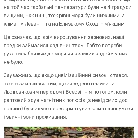
на той час глобальні температури були на 4 градуси
вищими, ніж нині, тож рівні моря були нижчими, а
клімат у Леванті та на Близькому Сході - м'якшим.
Це означає, що, крім вирощування зернових, наші
предки займалися садівництвом. Тобто потреби
рухатися ближче до моря чи великих водойм у них
не було.
Зауважимо, що якщо цивілізаційний ривок і стався,
то він закінчився тим, що заведено називати
Льодовиковим періодом і Всесвітнім потопом, коли
раптовий зсув магнітних полюсів (з невідомих досі
причин) буквально переформатував кліматичні умови
і звичні зони проживання.