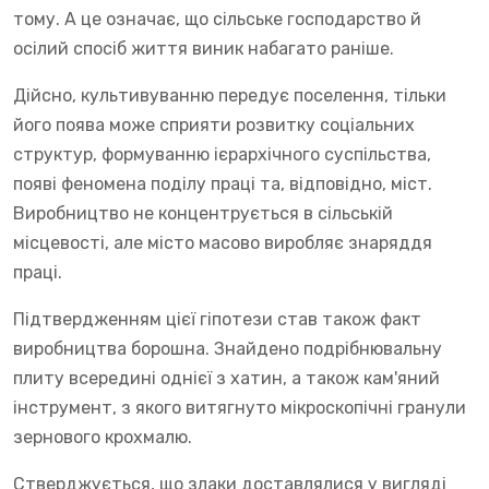
тому. А це означає, що сільське господарство й
осілий спосіб життя виник набагато раніше.
Дійсно, культивуванню передує поселення, тільки
його поява може сприяти розвитку соціальних
структур, формуванню ієрархічного суспільства,
появі феномена поділу праці та, відповідно, міст.
Виробництво не концентрується в сільській
місцевості, але місто масово виробляє знаряддя
праці.
Підтвердженням цієї гіпотези став також факт
виробництва борошна. Знайдено подрібнювальну
плиту всередині однієї з хатин, а також кам'яний
інструмент, з якого витягнуто мікроскопічні гранули
зернового крохмалю.
Стверджується, що злаки доставлялися у вигляді