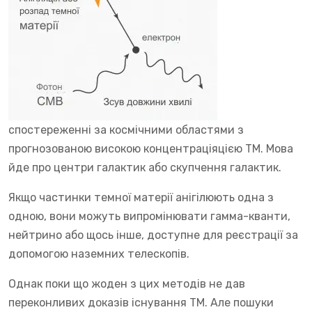
спостереженні за космічними областями з
прогнозованою високою концентраціяцією ТМ. Мова
йде про центри галактик або скупчення галактик.
Якщо частинки темної матерії анігілюють одна з
одною, вони можуть випромінювати гамма-кванти,
нейтрино або щось інше, доступне для реєстрації за
допомогою наземних телескопів.
Однак поки що жоден з цих методів не дав
переконливих доказів існування ТМ. Але пошуки