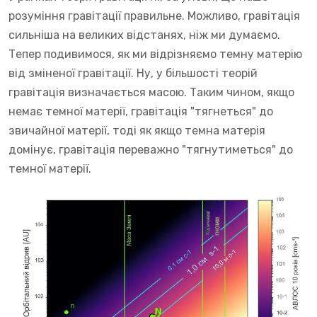
розуміння гравітації правильне. Можливо, гравітація
сильніша на великих відстанях, ніж ми думаємо.
Тепер подивимося, як ми відрізняємо темну матерію
від зміненої гравітації. Ну, у більшості теорій
гравітація визначається масою. Таким чином, якщо
немає темної матерії, гравітація "тягнеться" до
звичайної матерії, тоді як якщо темна матерія
домінує, гравітація переважно "тягнутиметься" до
темної матерії.