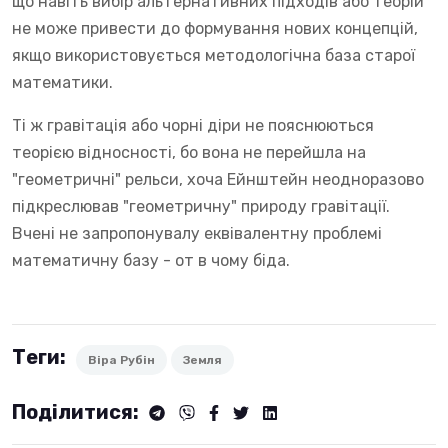
що навіть вибір альтернативних підходів або теорій
не може привести до формування нових концепцій,
якщо використовується методологічна база старої
математики.
Ті ж гравітація або чорні діри не пояснюються
теорією відносності, бо вона не перейшла на
"геометричні" рельси, хоча Ейнштейн неодноразово
підкреслював "геометричну" природу гравітації.
Вчені не запропонувалу еквівалентну проблемі
математичну базу - от в чому біда.
Теги:
Віра Рубін
Земля
Поділитися: