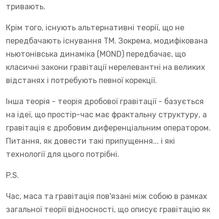
тривають.
Крім того, існують альтернативні теорії, що не
передбачають існування ТМ. Зокрема, модифікована
ньютонівська динаміка (MOND) передбачає, що
класичні закони гравітації нерелевантні на великих
відстанях і потребують певної корекції.
Інша теорія - теорія дробової гравітації - базується
на ідеї, що простір-час має фрактальну структуру, а
гравітація є дробовим диференціальним оператором.
Питання, як довести такі припущення... і які
технології для цього потрібні.
P.S.
Час, маса та гравітація пов'язані між собою в рамках
загальної теорії відносності, що описує гравітацію як