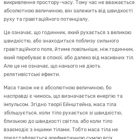
викривлення простору-часу. Тому час не вважається
абсолютною величиною, він залежить від швидкості
руху та гравітаційного потенціалу.
Це означає, що годинник, який рухається з великою
швидкістю, або знаходиться поблизу сильного
гравітаційного поля, йтиме повільніше, ніж годинник,
який перебуває в спокої, або далеко від масивних тіл.
Але це не означає, що нанього не діють
релятивістські ефекти.
Маса також не є абсолютною величиною, бо
насправді є чимось, що визначається енергію та
імпульсом. Згідно теорії Ейнштейна, маса тіла
збільшується, коли тіло рухається зі швидкістю,
близькою до швидкості світла, або коли тіло
взаємодіє з іншими тілами. Тобто маса тіла не
предстафляється арефметичною сумою всіх