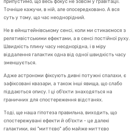
припустимо, що весь фокус не зовсім у гравітації.
Точніше кажучи, в ній, але опосередковано. А вся
суть у тому, що час неоднорідний.
Не в ейнштейнівському сенсі, коли ми стикаємося з
релятивістськими ефектами, а в сенсі постійної руху.
Швидкість плину часу неоднорідна, і в міру
віддалення галактик одна від одної швидкість часу
зменшується.
Адже астрономи фіксують дивні потужні спалахи, є
зафіксовані квазари, а також інші явища, що слабо
піддаються опису. І ці об'єкти знаходяться на
граничних для спостереження відстанях.
Тоді, ще наша гіпотеза правильна, виходить, що
спостережувані ефекти й об'єкти - це далекі
галактики, які "миттєво" або майже миттєво