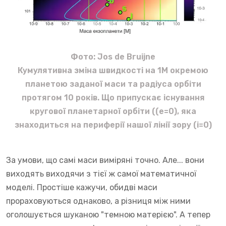
Фото: Jos de Bruijne
Кумулятивна зміна швидкості на 1М окремою
планетою заданої маси та радіуса орбіти
протягом 10 років. Що припускає існування
кругової планетарної орбіти ((е=0), яка
знаходиться на периферії нашої лінії зору (і=0)
За умови, що самі маси виміряні точно. Але... вони
виходять виходячи з тієї ж самої математичної
моделі. Простіше кажучи, обидві маси
прораховуються однаково, а різниця між ними
оголошується шуканою "темною матерією". А тепер