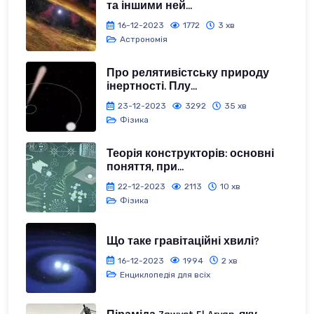
та іншими ней...
16-12-2023
1772
3 хв
Астрономія
Про релятивістську природу
інертності. Плу...
23-12-2023
3292
35 хв
Фізика
Теорія конструкторів: основні
поняття, при...
22-12-2023
2113
10 хв
Фізика
Що таке гравітаційні хвилі?
16-12-2023
1994
2 хв
Енциклопедія для всіх