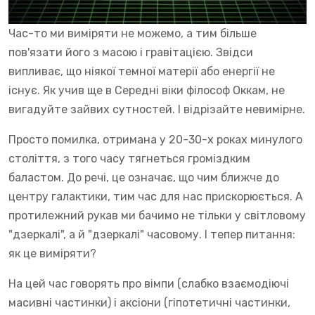
Час-то ми виміряти не можемо, а тим більше
пов'язати його з масою і гравітацією. Звідси
випливає, що ніякої темної матерії або енергії не
існує. Як учив ще в Середні віки філософ Оккам, не
вигадуйте зайвих сутностей. І відрізайте невимірне.
Просто помилка, отримана у 20-30-х роках минулого
століття, з того часу тягнеться громіздким
баластом. До речі, це означає, що чим ближче до
центру галактики, тим час для нас прискорюється. А
протилежний рукав ми бачимо не тільки у світловому
"дзеркалі", а й "дзеркалі" часовому. І тепер питання:
як це виміряти?
На цей час говорять про вімпи (слабко взаємодіючі
масивні частинки) і аксіони (гіпотетичні частинки,