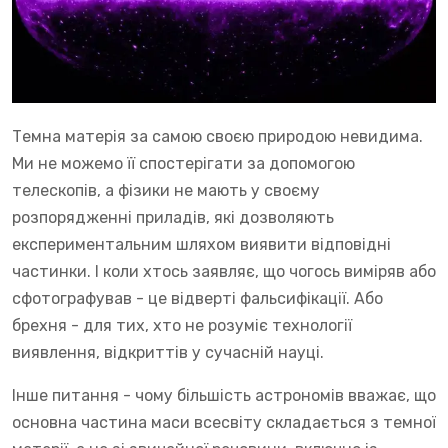
Темна матерія за самою своєю природою невидима.
Ми не можемо її спостерігати за допомогою
телескопів, а фізики не мають у своєму
розпорядженні приладів, які дозволяють
експериментальним шляхом виявити відповідні
частинки. І коли хтось заявляє, що чогось виміряв або
сфотографував - це відверті фальсифікації. Або
брехня - для тих, хто не розуміє технології
виявлення, відкриттів у сучасній науці.
Інше питання - чому більшість астрономів вважає, що
основна частина маси всесвіту складається з темної