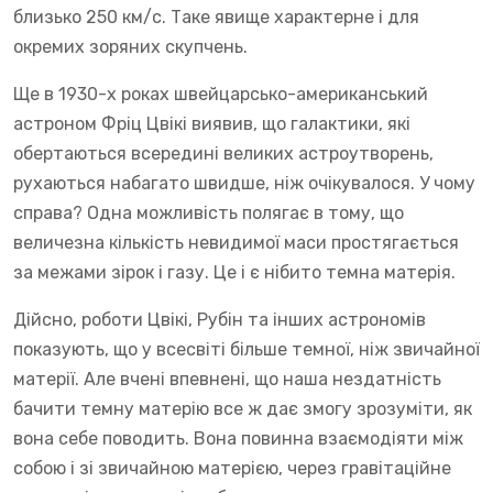
близько 250 км/с. Таке явище характерне і для
окремих зоряних скупчень.
Ще в 1930-х роках швейцарсько-американський
астроном Фріц Цвікі виявив, що галактики, які
обертаються всередині великих астроутворень,
рухаються набагато швидше, ніж очікувалося. У чому
справа? Одна можливість полягає в тому, що
величезна кількість невидимої маси простягається
за межами зірок і газу. Це і є нібито темна матерія.
Дійсно, роботи Цвікі, Рубін та інших астрономів
показують, що у всесвіті більше темної, ніж звичайної
матерії. Але вчені впевнені, що наша нездатність
бачити темну матерію все ж дає змогу зрозуміти, як
вона себе поводить. Вона повинна взаємодіяти між
собою і зі звичайною матерією, через гравітаційне