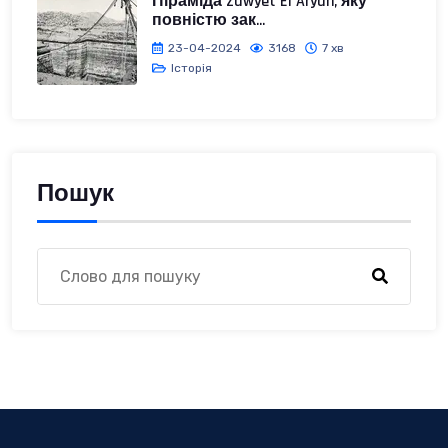
Піраміда Zawyet El Aryan, яку
повністю зак...
23-04-2024
3168
7 хв
Історія
Пошук