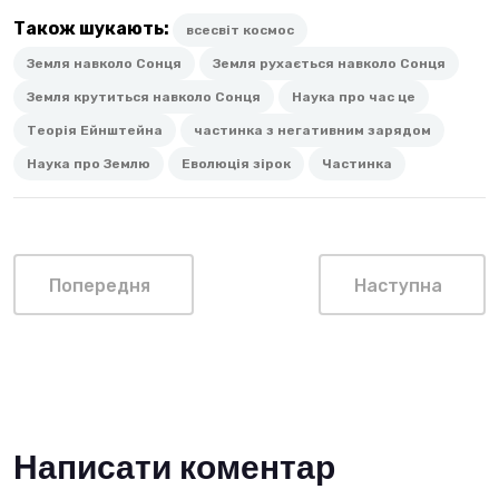
Також шукають:
всесвіт космос
Земля навколо Сонця
Земля рухається навколо Сонця
Земля крутиться навколо Сонця
Наука про час це
Теорія Ейнштейна
частинка з негативним зарядом
Наука про Землю
Еволюція зірок
Частинка
Попередня
Наступна
Написати коментар