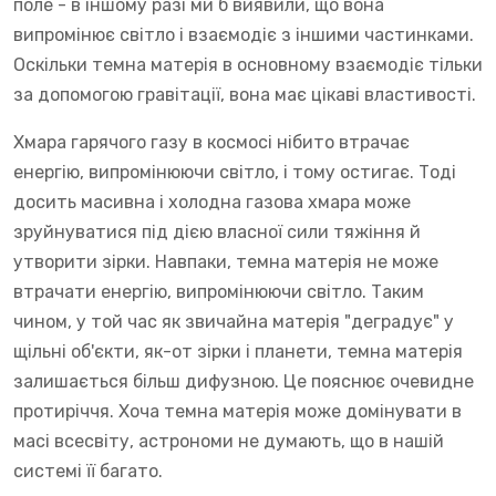
поле - в іншому разі ми б виявили, що вона
випромінює світло і взаємодіє з іншими частинками.
Оскільки темна матерія в основному взаємодіє тільки
за допомогою гравітації, вона має цікаві властивості.
Хмара гарячого газу в космосі нібито втрачає
енергію, випромінюючи світло, і тому остигає. Тоді
досить масивна і холодна газова хмара може
зруйнуватися під дією власної сили тяжіння й
утворити зірки. Навпаки, темна матерія не може
втрачати енергію, випромінюючи світло. Таким
чином, у той час як звичайна матерія "деградує" у
щільні об'єкти, як-от зірки і планети, темна матерія
залишається більш дифузною. Це пояснює очевидне
протиріччя. Хоча темна матерія може домінувати в
масі всесвіту, астрономи не думають, що в нашій
системі її багато.