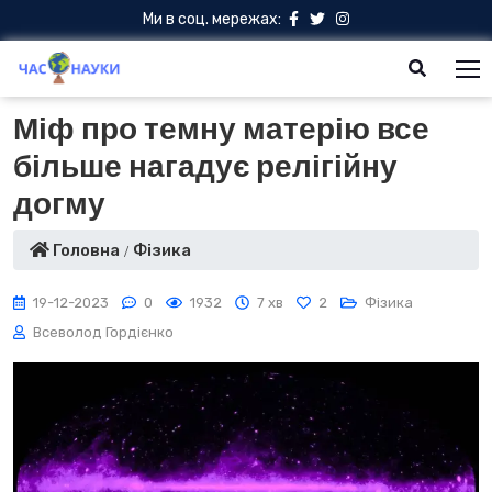
Ми в соц. мережах:
Міф про темну матерію все
більше нагадує релігійну
догму
Головна
Фізика
19-12-2023
0
1932
7 хв
2
Фізика
Всеволод Гордієнко