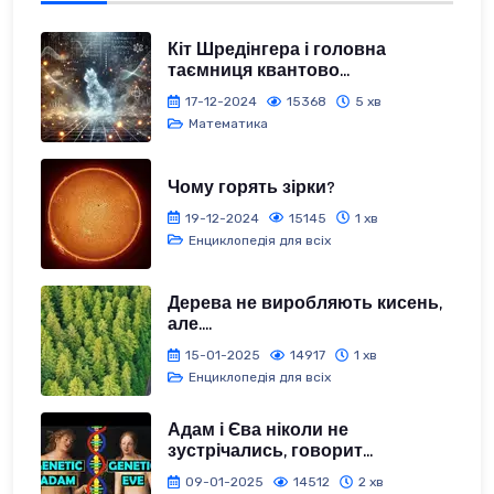
Кіт Шредінгера і головна
таємниця квантово...
17-12-2024
15368
5 хв
Математика
Чому горять зірки?
19-12-2024
15145
1 хв
Енциклопедія для всіх
Дерева не виробляють кисень,
але....
15-01-2025
14917
1 хв
Енциклопедія для всіх
Адам і Єва ніколи не
зустрічались, говорит...
09-01-2025
14512
2 хв