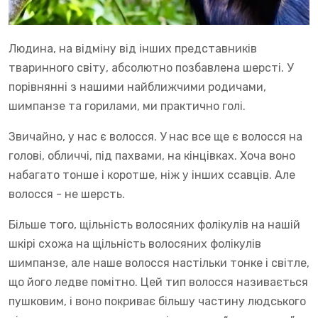
Людина, на відміну від інших представників
тваринного світу, абсолютно позбавлена шерсті. У
порівнянні з нашими найближчими родичами,
шимпанзе та горилами, ми практично голі.
Звичайно, у нас є волосся. У нас все ще є волосся на
голові, обличчі, під пахвами, на кінцівках. Хоча воно
набагато тонше і коротше, ніж у інших ссавців. Але
волосся - не шерсть.
Більше того, щільність волосяних фолікулів на нашій
шкірі схожа на щільність волосяних фолікулів
шимпанзе, але наше волосся настільки тонке і світле,
що його ледве помітно. Цей тип волосся називається
пушковим, і воно покриває більшу частину людського