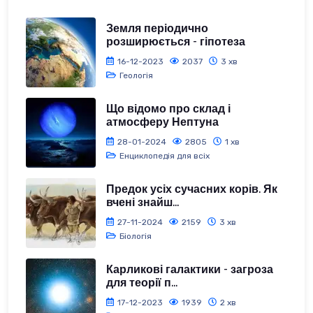
Земля періодично
розширюється - гіпотеза
16-12-2023
2037
3 хв
Геологія
Що відомо про склад і
атмосферу Нептуна
28-01-2024
2805
1 хв
Енциклопедія для всіх
Предок усіх сучасних корів. Як
вчені знайш...
27-11-2024
2159
3 хв
Біологія
Карликові галактики - загроза
для теорії п...
17-12-2023
1939
2 хв