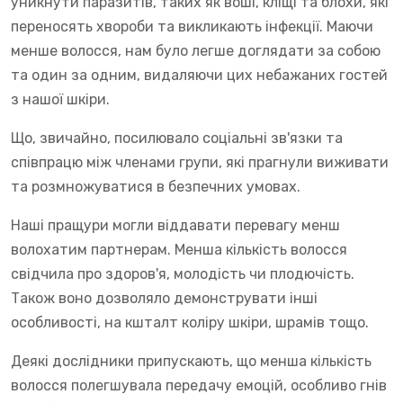
уникнути паразитів, таких як воші, кліщі та блохи, які
переносять хвороби та викликають інфекції. Маючи
менше волосся, нам було легше доглядати за собою
та один за одним, видаляючи цих небажаних гостей
з нашої шкіри.
Що, звичайно, посилювало соціальні зв'язки та
співпрацю між членами групи, які прагнули виживати
та розмножуватися в безпечних умовах.
Наші пращури могли віддавати перевагу менш
волохатим партнерам. Менша кількість волосся
свідчила про здоров'я, молодість чи плодючість.
Також воно дозволяло демонструвати інші
особливості, на кшталт коліру шкіри, шрамів тощо.
Деякі дослідники припускають, що менша кількість
волосся полегшувала передачу емоцій, особливо гнів