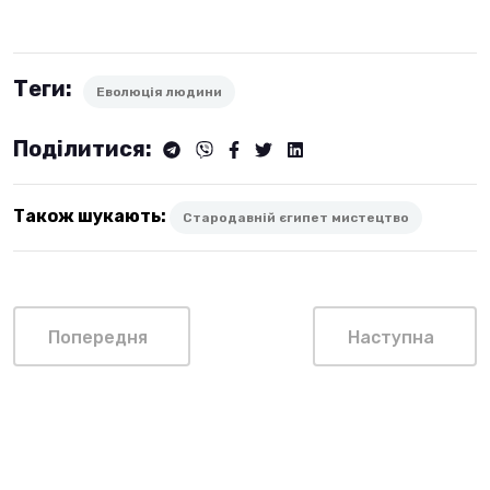
Теги:
Еволюція людини
Поділитися:
Також шукають:
Стародавній єгипет мистецтво
Попередня
Наступна