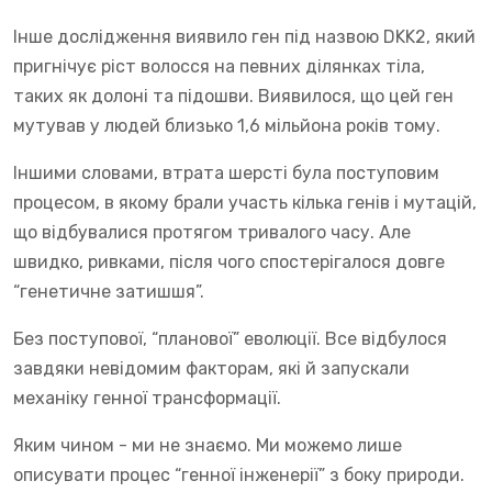
Інше дослідження виявило ген під назвою DKK2, який
пригнічує ріст волосся на певних ділянках тіла,
таких як долоні та підошви. Виявилося, що цей ген
мутував у людей близько 1,6 мільйона років тому.
Іншими словами, втрата шерсті була поступовим
процесом, в якому брали участь кілька генів і мутацій,
що відбувалися протягом тривалого часу. Але
швидко, ривками, після чого спостерігалося довге
“генетичне затишшя”.
Без поступової, “планової” еволюції. Все відбулося
завдяки невідомим факторам, які й запускали
механіку генної трансформації.
Яким чином - ми не знаємо. Ми можемо лише
описувати процес “генної інженерії” з боку природи.