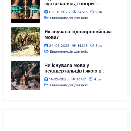
зустрічались, говорит...
09-01-2025
14513
2 хв
Енциклопедія для всіх
Як звучала індоєвропейська
мова?
24-01-2025
14223
3 хв
Енциклопедія для всіх
Чи існувала мова у
неандертальців і якою в...
11-02-2025
13421
4 хв
Енциклопедія для всіх