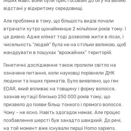
інших мавп, вони були пристосовані до бігу на великі
відстані у відкритому середовищі.
Але проблема в тому, що більшість видів почали
втрачати хутро щонайменше 2 мільйони років тому. І
це дивно. Адже клімат тоді дозволяв жити в лісах, і
чисельність “людей” була не на стільки великою, щоб
мандрувати в пошуках “врожайних” територій.
Генетичні дослідження також пролили світло на
означене питання, коли науковці порівняли ДНК
людини та інших приматів. Було виявлено, що ген
EDAR, який впливає на товщину і форму волосся,
зазнав мутації близько 250 000 років тому, що
призвело до появи більш тонкого і прямого волосся.
Чому - не ясно. Навіть здогадок немає. Але процес
позбавлення шерсті був занадто швидкий. До речі,
на той момент вже існували перші Homo sapiens.