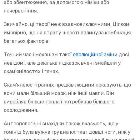
або збентеження, за допомогою міміки або
почервоніння.
Звичайно, ці теорії не є взаємовиключними. Цілком
ймовірно, що на втрату шерсті вплинула комбінація
багатьох факторів.
Точний час і механізм такої
еволюційної зміни
досі
невідомі, але декілька підказок вчені знайшли у
скам'янілостях і генах.
Скам'янілості ранніх предків людини показують, що
вони мали більший мозок, ніж інші мавпи. Він
виробляв більше тепла і потребував більшого
охолодження.
Антропологічні знахідки також вказують, що у
гомінід була вужча грудна клітка і довші ноги, ніж у