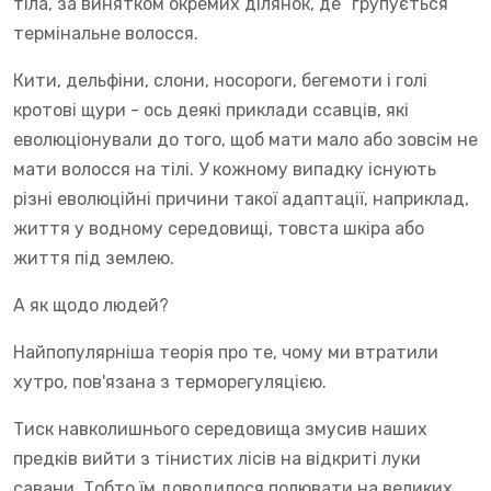
тіла, за винятком окремих ділянок, де “групується”
термінальне волосся.
Кити, дельфіни, слони, носороги, бегемоти і голі
кротові щури - ось деякі приклади ссавців, які
еволюціонували до того, щоб мати мало або зовсім не
мати волосся на тілі. У кожному випадку існують
різні еволюційні причини такої адаптації, наприклад,
життя у водному середовищі, товста шкіра або
життя під землею.
А як щодо людей?
Найпопулярніша теорія про те, чому ми втратили
хутро, пов'язана з терморегуляцією.
Тиск навколишнього середовища змусив наших
предків вийти з тінистих лісів на відкриті луки
савани. Тобто їм доводилося полювати на великих