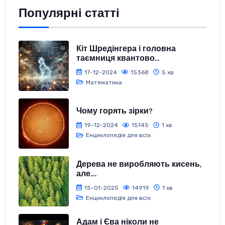
Популярні статті
Кіт Шредінгера і головна
таємниця квантово...
17-12-2024
15368
5 хв
Математика
Чому горять зірки?
19-12-2024
15145
1 хв
Енциклопедія для всіх
Дерева не виробляють кисень,
але....
15-01-2025
14919
1 хв
Енциклопедія для всіх
Адам і Єва ніколи не