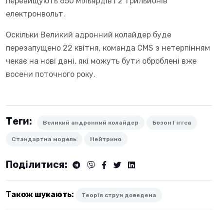
перевищують 650 мільярдів і 2 трильйонів
електронвольт.
Оскільки Великий адронний колайдер буде
перезапущено 22 квітня, команда CMS з нетерпінням
чекає на нові дані, які можуть бути оброблені вже
восени поточного року.
Теги:
Великий андронний колайдер
Бозон Гіггса
Стандартна модель
Нейтрино
Поділитися:
Також шукають:
Теорія струн доведена