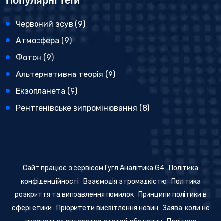
Популярні теги
Червоний зсув
(9)
Атмосфера
(9)
Фотон
(9)
Альтернативна теорія
(9)
Екзопланета
(9)
Рентгенівське випромінювання
(8)
Сайт працює з сервісом Гугл Аналітика G4
Політика
конфіденційності
Взаємодія з громадкістю
Політика
розкриття та виправлення помилок
Принципи політики в
сфері етики
Пріоритети висвітлення новин
Заява: коли не