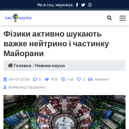
Ми в соц. мережах:
Фізики активно шукають
важке нейтрино і частинку
Майорани
Головна
Новини науки
08-01-2024
0
925
1 хв
2
Новини
Всеволод Гордієнко