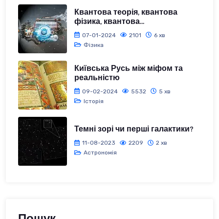
Квантова теорія, квантова
фізика, квантова...
07-01-2024
2101
6 хв
Фізика
Київська Русь між міфом та
реальністю
09-02-2024
5532
5 хв
Історія
Темні зорі чи перші галактики?
11-08-2023
2209
2 хв
Астрономія
Пошук