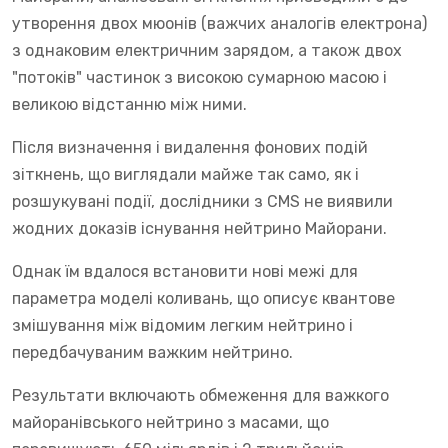
утворення двох мюонів (важчих аналогів електрона)
з однаковим електричним зарядом, а також двох
"потоків" частинок з високою сумарною масою і
великою відстанню між ними.
Після визначення і видалення фонових подій
зіткнень, що виглядали майже так само, як і
розшукувані події, дослідники з CMS не виявили
жодних доказів існування нейтрино Майорани.
Однак їм вдалося встановити нові межі для
параметра моделі коливань, що описує квантове
змішування між відомим легким нейтрино і
передбачуваним важким нейтрино.
Результати включають обмеження для важкого
майоранівського нейтрино з масами, що