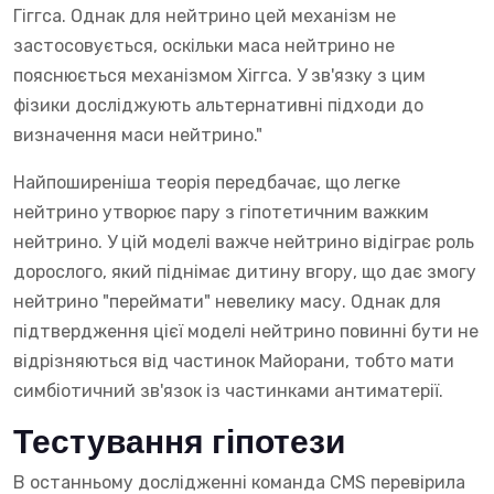
Гіггса. Однак для нейтрино цей механізм не
застосовується, оскільки маса нейтрино не
пояснюється механізмом Хіггса. У зв'язку з цим
фізики досліджують альтернативні підходи до
визначення маси нейтрино."
Найпоширеніша теорія передбачає, що легке
нейтрино утворює пару з гіпотетичним важким
нейтрино. У цій моделі важче нейтрино відіграє роль
дорослого, який піднімає дитину вгору, що дає змогу
нейтрино "переймати" невелику масу. Однак для
підтвердження цієї моделі нейтрино повинні бути не
відрізняються від частинок Майорани, тобто мати
симбіотичний зв'язок із частинками антиматерії.
Тестування гіпотези
В останньому дослідженні команда CMS перевірила