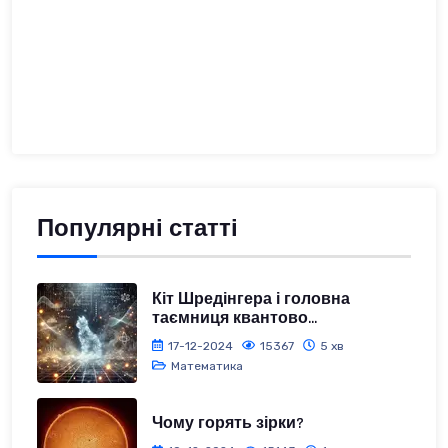
Популярні статті
Кіт Шредінгера і головна
таємниця квантово...
17-12-2024
15367
5 хв
Математика
Чому горять зірки?