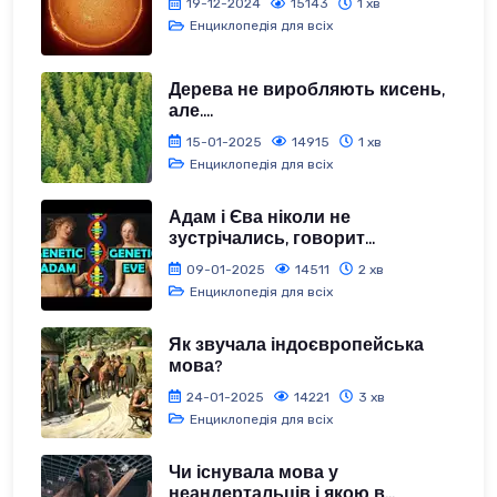
19-12-2024
15143
1 хв
Енциклопедія для всіх
Дерева не виробляють кисень,
але....
15-01-2025
14915
1 хв
Енциклопедія для всіх
Адам і Єва ніколи не
зустрічались, говорит...
09-01-2025
14511
2 хв
Енциклопедія для всіх
Як звучала індоєвропейська
мова?
24-01-2025
14221
3 хв
Енциклопедія для всіх
Чи існувала мова у
неандертальців і якою в...