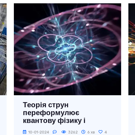
Теорія струн
переформулює
квантову фізику і
квантову математику
10-01-2024
3262
6 хв
4