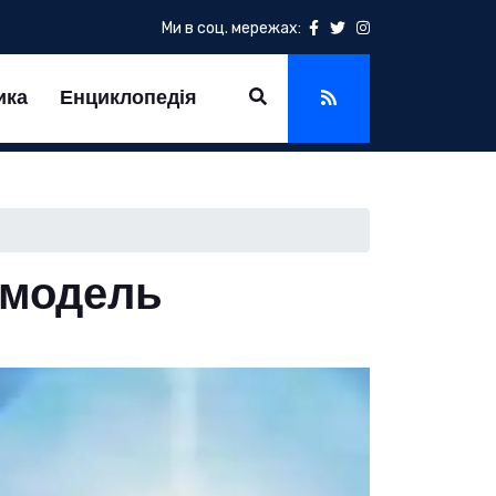
Ми в соц. мережах:
ика
Енциклопедія
а модель