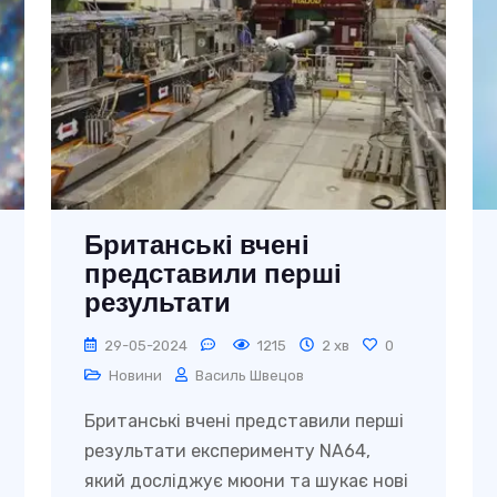
Британські вчені
представили перші
результати
експерименту з
29-05-2024
1215
2 хв
0
мюонами
Новини
Василь Швецов
Британські вчені представили перші
результати експерименту NA64,
який досліджує мюони та шукає нові