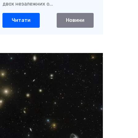
двох незалежних о...
Читати
Новини