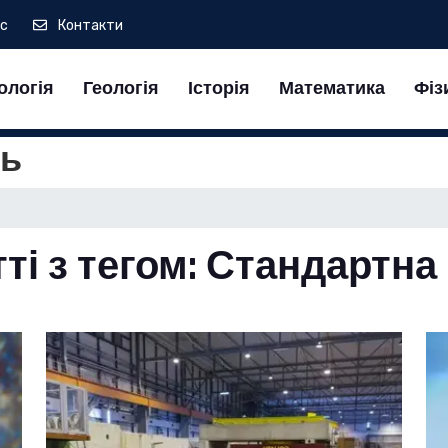
ас
Контакти
ологія
Геологія
Історія
Математика
Фіз
ль
тті з тегом: Стандартн