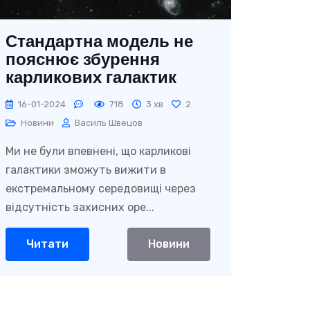
Стандартна модель не
пояснює збурення
карликових галактик
16-01-2024
718
3 хв
2
Новини
Василь Швецов
Ми не були впевнені, що карликові
галактики зможуть вижити в
екстремальному середовищі через
відсутність захисних оре...
Читати
Новини