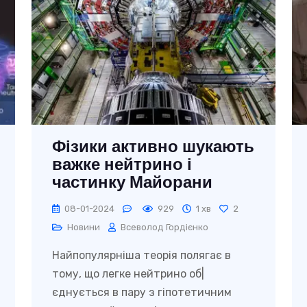
Фізики активно шукають
важке нейтрино і
частинку Майорани
08-01-2024
929
1 хв
2
Новини
Всеволод Гордієнко
Найпопулярніша теорія полягає в
тому, що легке нейтрино об|
єднується в пару з гіпотетичним