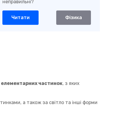
неправильні?
Читати
Фізика
ю
елементарних частинок
, з яких
инками, а також за світло та інші форми