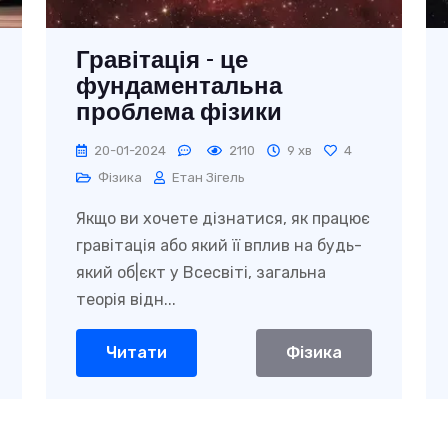
Гравітація - це
фундаментальна
проблема фізики
20-01-2024
2110
9 хв
4
Фізика
Етан Зігель
Якщо ви хочете дізнатися, як працює
гравітація або який її вплив на будь-
який об|єкт у Всесвіті, загальна
теорія відн...
Читати
Фізика