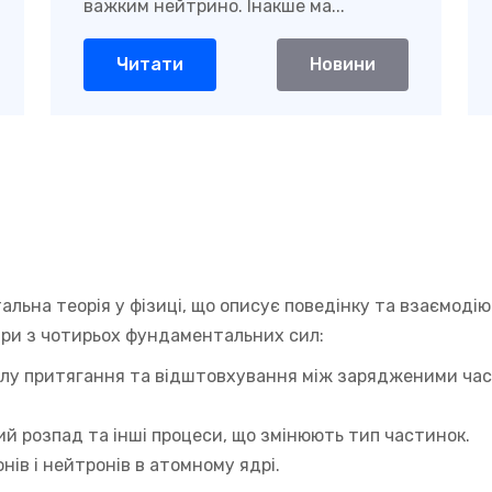
важким нейтрино. Інакше ма...
Читати
Новини
альна теорія у фізиці, що описує поведінку та взаємоді
три з чотирьох фундаментальних сил:
илу притягання та відштовхування між зарядженими част
ий розпад та інші процеси, що змінюють тип частинок.
нів і нейтронів в атомному ядрі.