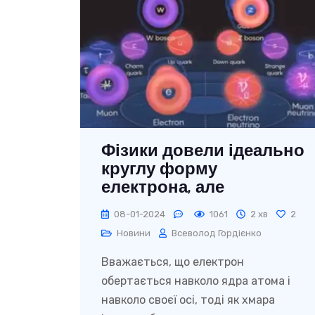
Фізики довели ідеально
круглу форму
електрона, але
пояснення цього
08-01-2024
1061
2 хв
2
феномена немає
Новини
Всеволод Гордієнко
Вважається, що електрон
обертається навколо ядра атома і
навколо своєї осі, тоді як хмара