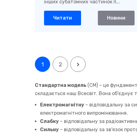
інших субатомних частинок п...
Читати
Новини
1
2
Стандартна модель
(СМ) – це фундамент
складається наш Всесвіт. Вона об'єднує 
Електромагнітну
– відповідальну за с
електромагнітного випромінювання.
Слабку
– відповідальну за радіоактивн
Сильну
– відповідальну за зв'язок прото