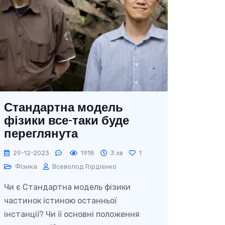
Стандартна модель
фізики все-таки буде
переглянута
29-12-2023
1918
3 хв
1
Фізика
Всеволод Гордієнко
Чи є Стандартна модель фізики
частинок істиною останньої
інстанції? Чи її основні положення