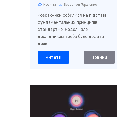
елементарних частинок?
Новини
Всеволод Гордієнко
Розрахунки робилися на підставі
фундаментальних принципів
стандартної моделі, але
дослідникам треба було додати
деякі...
Читати
Новини