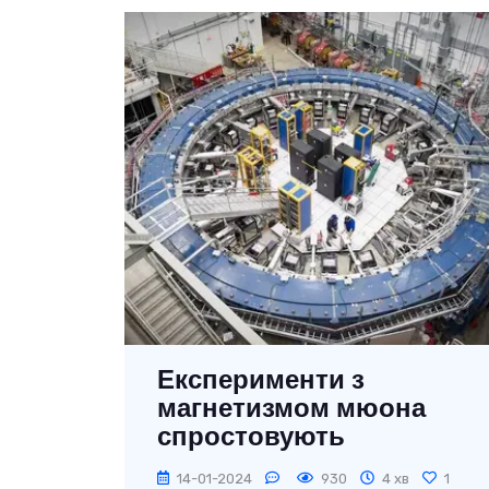
Експерименти з
магнетизмом мюона
спростовують
Стандартну модель
14-01-2024
930
4 хв
1