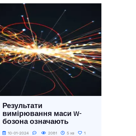
Результати
вимірювання маси W-
бозона означають
перегляд Стандартної
10-01-2024
2081
5 хв
1