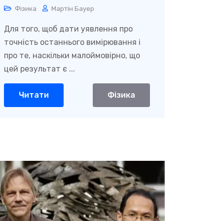
моделі фізики
Фізика
Мартін Бауер
Для того, щоб дати уявлення про
точність останнього вимірювання і
про те, наскільки малоймовірно, що
цей результат є ...
Читати
Фізика