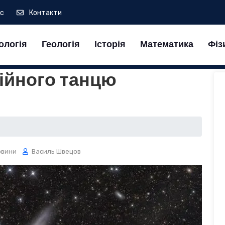
ас
Контакти
ологія
Геологія
Історія
Математика
Фіз
ійного танцю
овини
Василь Швецов