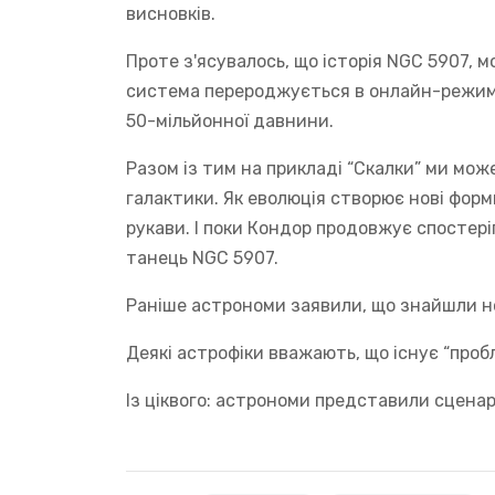
висновків.
Проте з'ясувалось, що історія NGC 5907, 
система перероджується в онлайн-режимі
50-мільйонної давнини.
Разом із тим на прикладі “Скалки” ми мож
галактики. Як еволюція створює нові форм
рукави. І поки Кондор продовжує спостер
танець NGC 5907.
Раніше астрономи заявили, що знайшли 
Деякі астрофіки вважають, що існує “про
Із ціквого: астрономи представили сцена