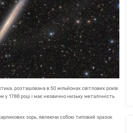
ктика, розташована в 50 мільйонах світлових років
м у 1788 році і має незвично низьку металічність
карликових зорь, являючи собою типовий зразок