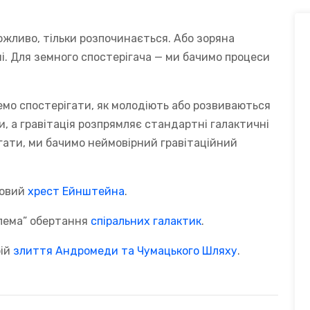
можливо, тільки розпочинається. Або зоряна
. Для земного спостерігача — ми бачимо процеси
емо спостерігати, як молодіють або розвиваються
и, а гравітація розпрямляє стандартні галактичні
ігати, ми бачимо неймовірний гравітаційний
новий
хрест Ейнштейна
.
блема” обертання
спіральних галактик
.
рій
злиття Андромеди та Чумацького Шляху
.