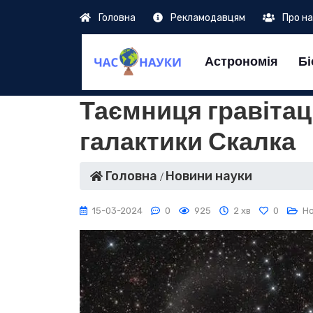
Головна
Рекламодавцям
Про н
Астрономія
Бі
Таємниця гравітац
галактики Скалка
Головна
Новини науки
15-03-2024
0
925
2 хв
0
Н