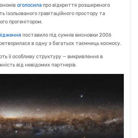
рономів
оголосила
про відкриття розширеного
ть ізольованого гравітаційного простору та
ого прогенітором.
лідження
поставило під сумнів висновки 2006
ретворилася в одну з багатьох таємниць космосу.
ть її особливу структуру — викривлення в
жність від невідомих партнерів.