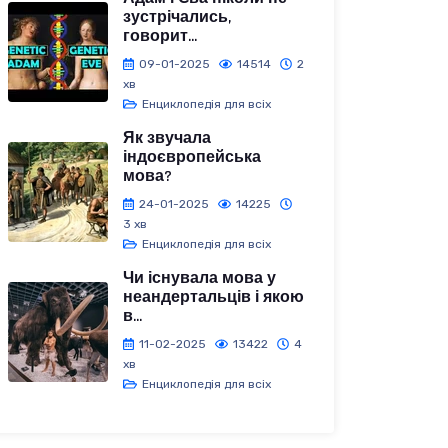
зустрічались,
говорит...
09-01-2025
14514
2
хв
Енциклопедія для всіх
Як звучала
індоєвропейська
мова?
24-01-2025
14225
3 хв
Енциклопедія для всіх
Чи існувала мова у
неандертальців і якою
в...
11-02-2025
13422
4
хв
Енциклопедія для всіх