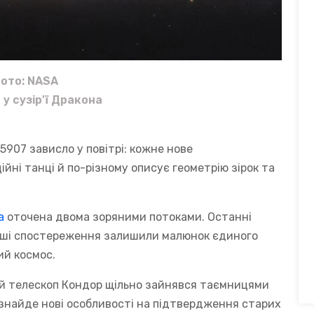
ото: NASA
у сузір'ї Дракона
907 зависло у повітрі: кожне нове
ійні танці й по-різному описує геометрію зірок та
а
оточена двома зоряними потоками. Останні
льші спостереження залишили малюнок єдиного
ий космос.
ий телескоп Кондор щільно зайнявся таємницями
 знайде нові особливості на підтвердження старих