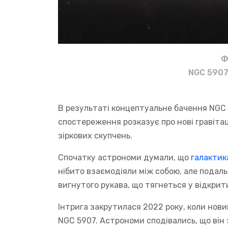
Ф
NGC 5907 
В результаті концептуальне бачення NGC 5
спостереження розказує про нові гравітац
зіркових скупчень.
Спочатку астрономи думали, що
галактик
нібито взаємодіяли між собою, але пода
вигнутого рукава, що тягнеться у відкрит
Інтрига закрутилася 2022 року, коли нов
NGC 5907. Астрономи сподівались, що він