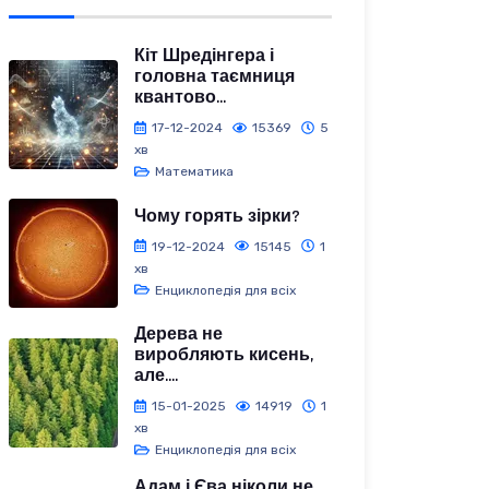
Кіт Шредінгера і
головна таємниця
квантово...
17-12-2024
15369
5
хв
Математика
Чому горять зірки?
19-12-2024
15145
1
хв
Енциклопедія для всіх
Дерева не
виробляють кисень,
але....
15-01-2025
14919
1
хв
Енциклопедія для всіх
Адам і Єва ніколи не