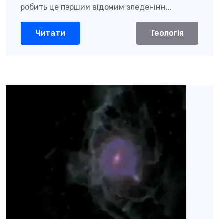
робить це першим відомим зледенінн...
Читати
Геологія