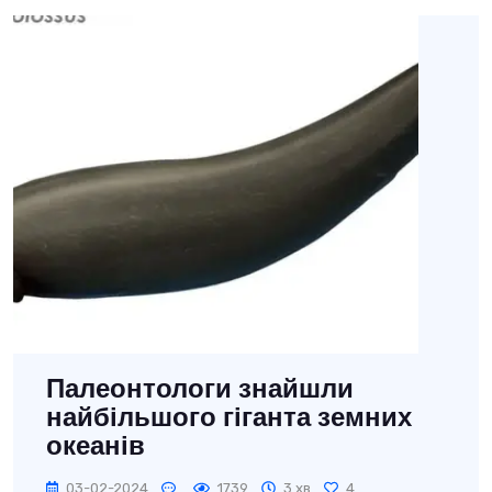
Палеонтологи знайшли
найбільшого гіганта земних
океанів
03-02-2024
1739
3 хв
4