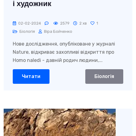
і художник
02-02-2024
2579
2 хв
1
Біологія
Віра Бойченко
Нове дослідження, опубліковане у журналі
Nature, відкриває захопливі відкриття про
Homo naledi - давній родич людини,...
Читати
Біологія