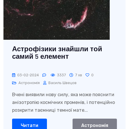
Астрофізики знайшли той
самий 5 елемент
03-02-2024
3337
7 хв
0
Астрономія
Василь Швецов
Вчені виявили нову силу, яка може пояснити
анізотропію космічних променів, і потенційно
розкрити таємниці темної мате...
Читати
Астрономія