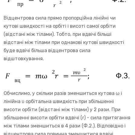
Відцентрова сила прямо пропорційна лінійні чи
кутові швидкості на орбіті і висоті самої орбіти
(відстані між тілами). Тобто, при вдвічі більші
відстані між тілами при однакові кутові швидкості
буде вдвічі більша відцентрова сила
відштовхування.
Обчислимо, у скільки разів зменшиться кутова ω і
лінійна υ орбітальна швидкість при збільшенні
висоти орбіти (відстані між тілами) у 2 рази. При
збільшенні висоти орбіти вдвічі (r) - сила притягання
між тілами зменшиться в 4 рази (Ф.2.). Відповідно і
відцентрова сила повинна зменшитися вдвічі.