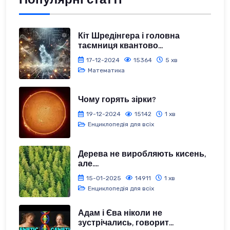
Кіт Шредінгера і головна
таємниця квантово...
17-12-2024
15364
5 хв
Математика
Чому горять зірки?
19-12-2024
15142
1 хв
Енциклопедія для всіх
Дерева не виробляють кисень,
але....
15-01-2025
14911
1 хв
Енциклопедія для всіх
Адам і Єва ніколи не
зустрічались, говорит...