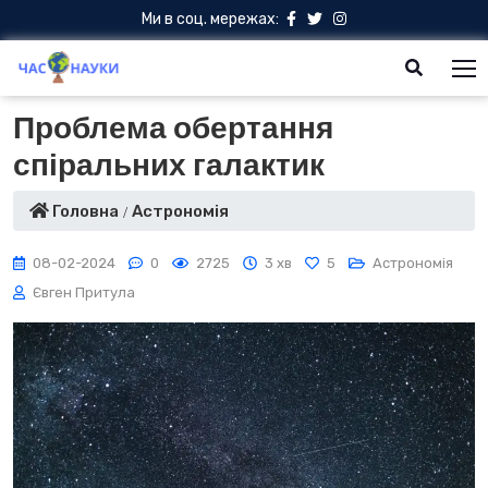
Ми в соц. мережах:
Проблема обертання
спіральних галактик
Головна
Астрономія
08-02-2024
0
2725
3 хв
5
Астрономія
Євген Притула