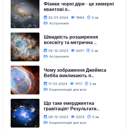
Фізики: чорні діри - це химерні
квантові о...
22-01-2024
1884
2 хв
Астрономія
Швидкість розширення
всесвіту та метрична ...
02-12-2023
2691
5 хв
Астрономія
Чому зображення Джеймса
Вебба викликають п...
17-01-2024
1917
2 хв
Енциклопедія для всіх
Що таке емерджентна
гравітація? Результати...
28-12-2023
2255
5 хв
Енциклопедія для всіх