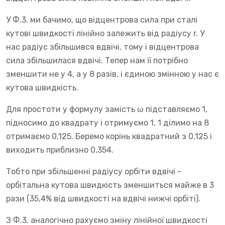
У Ф.3. ми бачимо, що відцентрова сила при сталі
кутові швидкості лінійно залежить від радіусу r. У
нас радіус збільшився вдвічі, тому і відцентрова
сила збільшилася вдвічі. Тепер нам її потрібно
зменшити не у 4, а у 8 разів, і єдиною змінною у нас є
кутова швидкість.
Для простоти у формулу замість ω підставляємо 1,
підносимо до квадрату і отримуємо 1, 1 ділимо на 8
отримаємо 0,125. Беремо корінь квадратний з 0,125 і
виходить приблизно 0,354.
Тобто при збільшенні радіусу орбіти вдвічі -
орбітальна кутова швидкість зменшиться майже в 3
рази (35,4% від швидкості на вдвічі нижчі орбіті).
З Ф.3. аналогічно рахуємо зміну лінійної швидкості