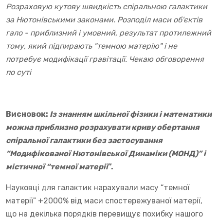
Розраховую кутову швидкість спіральною галактики
за Нютонівськими законами. Розподіл маси об'єктів
гало - приблизний і умовний, результат протилежний
тому, який підпирають "темною матерію" і не
потребує модифікації гравітації. Чекаю обговорення
по суті
Висновок:
Із знанням шкільної фізики і математики
можна приблизно розрахувати криву обертання
спіральної галактики без застосування
“Модифікованої Нютонівської Динаміки (МОНД)” і
містичної “темної матерії
”.
Науковці для галактик нарахували масу “темної
матерії” +2000% від маси спостережуваної матерії,
що на декілька порядків перевищує похибку нашого