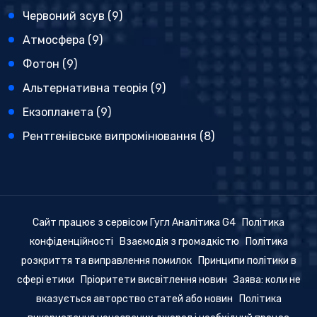
Червоний зсув
(9)
Атмосфера
(9)
Фотон
(9)
Альтернативна теорія
(9)
Екзопланета
(9)
Рентгенівське випромінювання
(8)
Сайт працює з сервісом Гугл Аналітика G4
Політика
конфіденційності
Взаємодія з громадкістю
Політика
розкриття та виправлення помилок
Принципи політики в
сфері етики
Пріоритети висвітлення новин
Заява: коли не
вказується авторство статей або новин
Політика