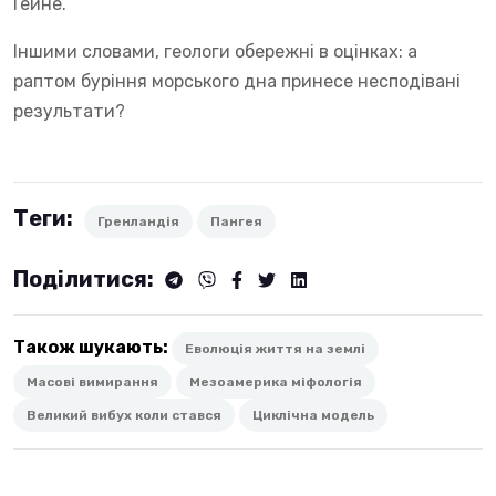
Гейне.
Іншими словами, геологи обережні в оцінках: а
раптом буріння морського дна принесе несподівані
результати?
Теги:
Гренландія
Пангея
Поділитися:
Також шукають:
Еволюція життя на землі
Масові вимирання
Мезоамерика міфологія
Великий вибух коли стався
Циклічна модель