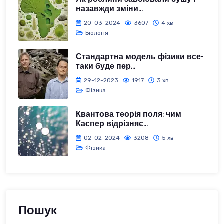
назавжди зміни...
20-03-2024
3607
4 хв
Біологія
Стандартна модель фізики все-
таки буде пер...
29-12-2023
1917
3 хв
Фізика
Квантова теорія поля: чим
Каспер відрізняє...
02-02-2024
3208
5 хв
Фізика
Пошук