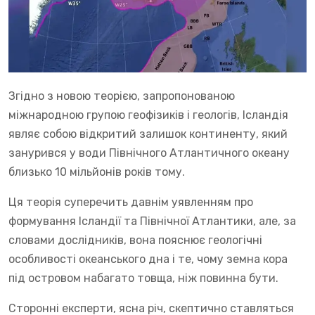
Згідно з новою теорією, запропонованою
міжнародною групою геофізиків і геологів, Ісландія
являє собою відкритий залишок континенту, який
занурився у води Північного Атлантичного океану
близько 10 мільйонів років тому.
Ця теорія суперечить давнім уявленням про
формування Ісландії та Північної Атлантики, але, за
словами дослідників, вона пояснює геологічні
особливості океанського дна і те, чому земна кора
під островом набагато товща, ніж повинна бути.
Сторонні експерти, ясна річ, скептично ставляться