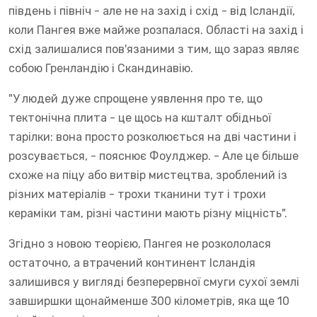
південь і північ - але не на захід і схід - від Ісландії,
коли Пангея вже майже розпалася. Області на захід і
схід залишалися пов'язаними з тим, що зараз являє
собою Гренландію і Скандинавію.
"У людей дуже спрощене уявлення про те, що
тектонічна плита - це щось на кшталт обідньої
тарілки: вона просто розколюється на дві частини і
розсувається, - пояснює Фоулджер. - Але це більше
схоже на піцу або витвір мистецтва, зроблений із
різних матеріалів - трохи тканини тут і трохи
кераміки там, різні частини мають різну міцність".
Згідно з новою теорією, Пангея не розкололася
остаточно, а втрачений континент Ісландія
залишився у вигляді безперервної смуги сухої землі
завширшки щонайменше 300 кілометрів, яка ще 10