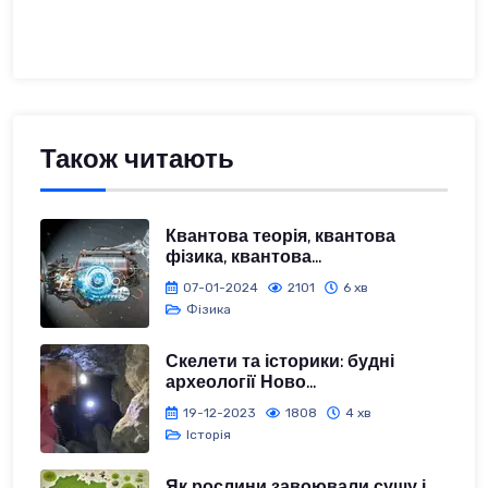
Також читають
Квантова теорія, квантова
фізика, квантова...
07-01-2024
2101
6 хв
Фізика
Скелети та історики: будні
археології Ново...
19-12-2023
1808
4 хв
Історія
Як рослини завоювали сушу і