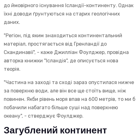
до ймовірного існування Ісландії-континенту. Однак
їхні доводи ґрунтуються на старих геологічних
даних.
"Регіон, під яким знаходиться континентальний
матеріал, простягається від Гренландії до
Скандинавії", - каже Джилліан Фоулджер, провідна
авторка книжки "Ісландія", де описується нова
теорія.
"Частина на заході та сході зараз опустилася нижче
за поверхню води, але він все ще стоїть вище, ніж
повинен. Якби рівень моря впав на 600 метрів, то ми б
побачили набагато більше суші над поверхнею
океану", - стверджує Фоулджер.
Загублений континент