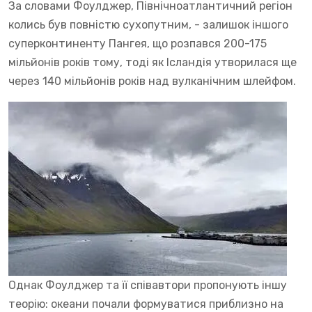
За словами Фоулджер, Північноатлантичний регіон
колись був повністю сухопутним, - залишок іншого
суперконтиненту Пангея, що розпався 200-175
мільйонів років тому, тоді як Ісландія утворилася ще
через 140 мільйонів років над вулканічним шлейфом.
Однак Фоулджер та її співавтори пропонують іншу
теорію: океани почали формуватися приблизно на