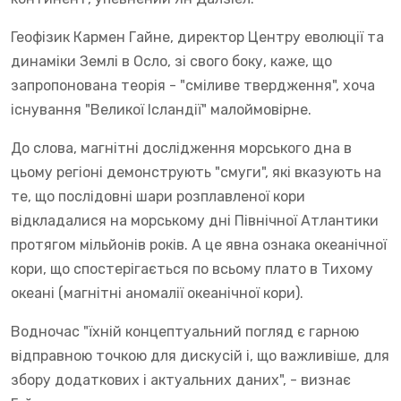
Геофізик Кармен Гайне, директор Центру еволюції та
динаміки Землі в Осло, зі свого боку, каже, що
запропонована теорія - "сміливе твердження", хоча
існування "Великої Ісландії" малоймовірне.
До слова, магнітні дослідження морського дна в
цьому регіоні демонструють "смуги", які вказують на
те, що послідовні шари розплавленої кори
відкладалися на морському дні Північної Атлантики
протягом мільйонів років. А це явна ознака океанічної
кори, що спостерігається по всьому плато в Тихому
океані (магнітні аномалії океанічної кори).
Водночас "їхній концептуальний погляд є гарною
відправною точкою для дискусій і, що важливіше, для
збору додаткових і актуальних даних", - визнає