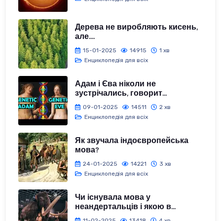
Дерева не виробляють кисень,
але....
15-01-2025
14915
1 хв
Енциклопедія для всіх
Адам і Єва ніколи не
зустрічались, говорит...
09-01-2025
14511
2 хв
Енциклопедія для всіх
Як звучала індоєвропейська
мова?
24-01-2025
14221
3 хв
Енциклопедія для всіх
Чи існувала мова у
неандертальців і якою в...
11-02-2025
13418
4 хв