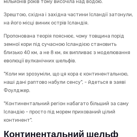
мільйонів років тому височіла над водою.
Зрештою, східна і західна частини Ісландії затонули,
на його місці виник острів Ісландія.
Пропонована теорія пояснює, чому товщина порід
земної кори під сучасною Ісландією становить
близько 40 км, а не 8 км, як випливає з моделювання
еволюції вулканічних шельфів.
"Коли ми зрозуміли, що ця кора є континентальною,
наші дані раптово набули сенсу", - йдеться в заяві
Фоулджер.
"Континентальний регіон набагато більший за саму
Ісландію - просто під морем прихований цілий
континент".
Континентальний шельф