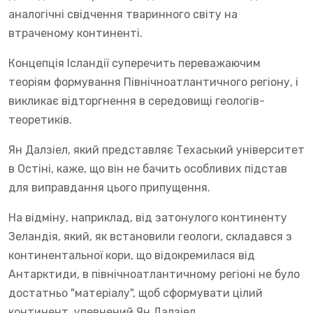
аналогічні свідчення тваринного світу на
втраченому континенті.
Концепція Ісландії суперечить переважаючим
теоріям формування Північноатлантичного регіону, і
викликає відторгнення в середовищі геологів-
теоретиків.
Ян Далзіел, який представляє Техаський університет
в Остіні, каже, що він не бачить особливих підстав
для виправдання цього припущення.
На відміну, наприклад, від затонулого континенту
Зеландія, який, як встановили геологи, складався з
континентальної кори, що відокремилася від
Антарктиди, в північноатлантичному регіоні не було
достатньо "матеріалу", щоб сформувати цілий
континент, упевнений Ян Далзіел.