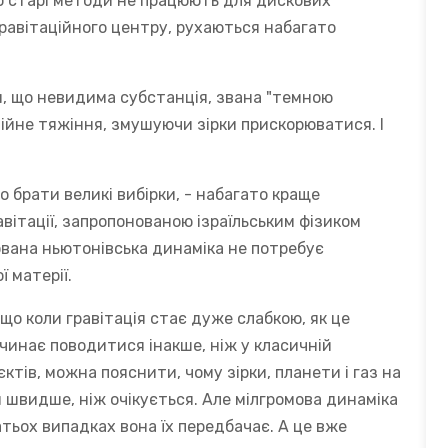
що старі методи не працюють для дискових
 гравітаційного центру, рухаються набагато
, що невидима субстанція, звана "темною
ійне тяжіння, змушуючи зірки прискорюватися. І
 брати великі вибірки, - набагато краще
ітації, запропонованою ізраїльським фізиком
вана ньютонівська динаміка не потребує
 матерії.
о коли гравітація стає дуже слабкою, як це
очинає поводитися інакше, ніж у класичній
єктів, можна пояснити, чому зірки, планети і газ на
 швидше, ніж очікується. Але мілгромова динаміка
атьох випадках вона їх передбачає. А це вже