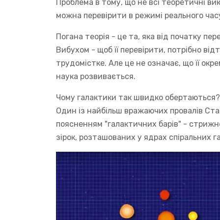
Проблема в тому, що не всі теоретичні ви
можна перевірити в режимі реального час
Погана теорія - це та, яка від початку пе
Вибухом - щоб її перевірити, потрібно від
трудомістке. Але це не означає, що її окр
наука розвивається.
Чому галактики так швидко обертаються?
Один із найбільш вражаючих провалів Стан
поясненням "галактичних барів" - стрижн
зірок, розташованих у ядрах спіральних г