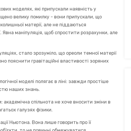
кових моделях, які припускали наявність у
пущено велику помилку - вони припускали, що
колишньої матерії, але не піддаються
. Явна маніпуляція, щоб спростити розрахунки, але
яціях, стало зрозуміло, що ореоли темної матерії
рно пояснити гравітаційні властивості зоряних
гічної моделі полягає в ліні: завжди простіше
стю наших знань.
: академічна спільнота не хоче вносити зміни в
агатьох галузях фізики.
ації Ньютона. Вона лише говорить про її
об'єкти, то не повинні обмежуватися