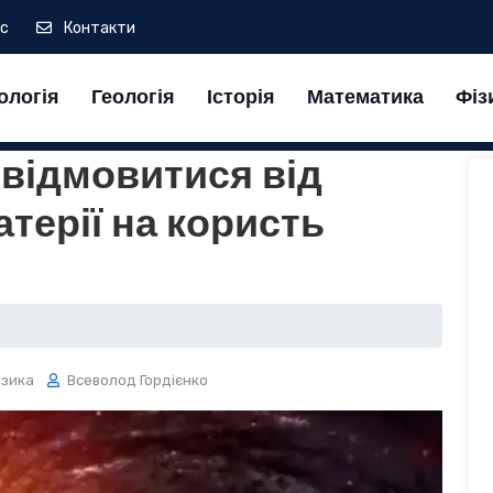
ас
Контакти
ологія
Геологія
Історія
Математика
Фіз
 відмовитися від
терії на користь
ізика
Всеволод Гордієнко