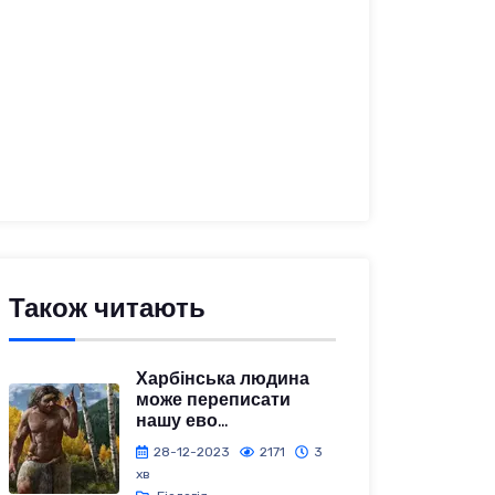
Також читають
Харбінська людина
може переписати
нашу ево...
28-12-2023
2171
3
хв