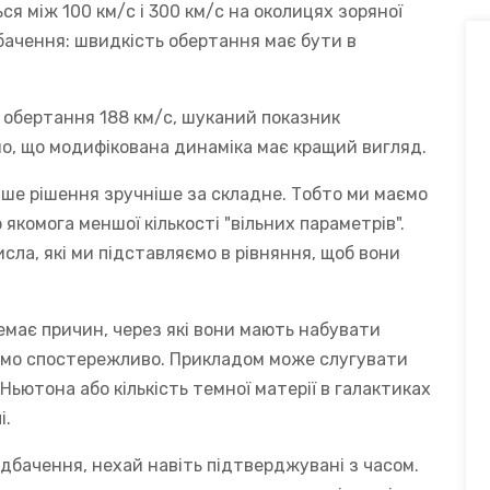
я між 100 км/с і 300 км/с на околицях зоряної
бачення: швидкість обертання має бути в
обертання 188 км/с, шуканий показник
но, що модифікована динаміка має кращий вигляд.
іше рішення зручніше за складне. Тобто ми маємо
комога меншої кількості "вільних параметрів".
исла, які ми підставляємо в рівняння, щоб вони
емає причин, через які вони мають набувати
юємо спостережливо. Прикладом може слугувати
ї Ньютона або кількість темної матерії в галактиках
і.
едбачення, нехай навіть підтверджувані з часом.