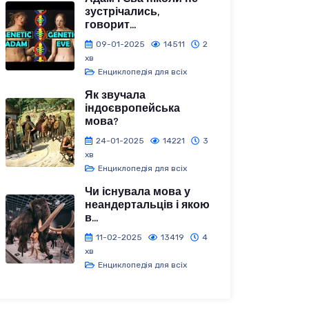
зустрічались,
говорит...
09-01-2025
14511
2
хв
Енциклопедія для всіх
Як звучала
індоєвропейська
мова?
24-01-2025
14221
3
хв
Енциклопедія для всіх
Чи існувала мова у
неандертальців і якою
в...
11-02-2025
13419
4
хв
Енциклопедія для всіх