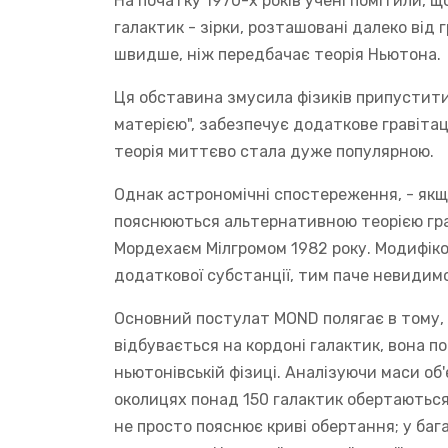
На початку 1970-х років учені помітили, 
галактик - зірки, розташовані далеко від
швидше, ніж передбачає теорія Ньютона.
Ця обставина змусила фізиків припустити
матерією", забезпечує додаткове гравітац
теорія миттєво стала дуже популярною.
Однак астрономічні спостереження, - якщо
пояснюються альтернативною теорією грав
Мордехаєм Мілгромом 1982 року. Модифіко
додаткової субстанції, тим паче невидимої
Основний постулат MOND полягає в тому, щ
відбувається на кордоні галактик, вона п
ньютонівській фізиці. Аналізуючи маси об'
околицях понад 150 галактик обертаються
не просто пояснює криві обертання; у баг