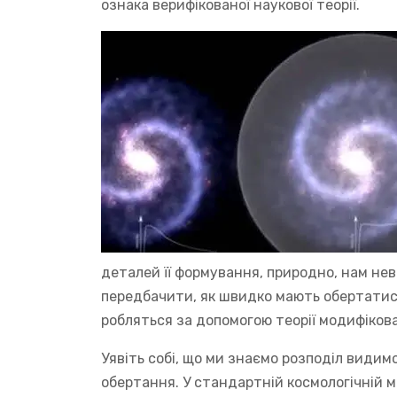
ознака верифікованої наукової теорії.
деталей її формування, природно, нам не
передбачити, як швидко мають обертатися
робляться за допомогою теорії модифікован
Уявіть собі, що ми знаємо розподіл видимо
обертання. У стандартній космологічній 