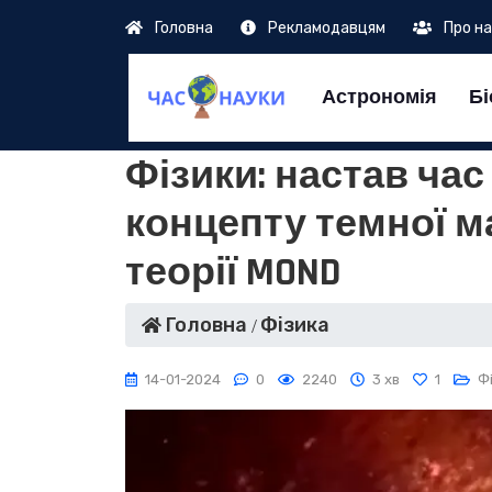
Головна
Рекламодавцям
Про н
Астрономія
Бі
Фізики: настав час
концепту темної ма
теорії MOND
Головна
Фізика
14-01-2024
0
2240
3 хв
1
Ф