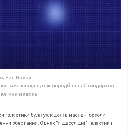
о: Час Науки
хаються швидше, ніж передбачає Стандартна
логічна модель
би галактики були укладені в масивні ореоли
нення обертання. Однак "піддослідні" галактики