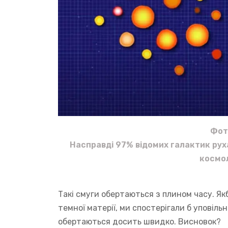
Фот
Насправді 97% відомих галактик ру
космо
Такі смуги обертаються з плином часу. Як
темної матерії, ми спостерігали б уповіль
обертаються досить швидко. Висновок?