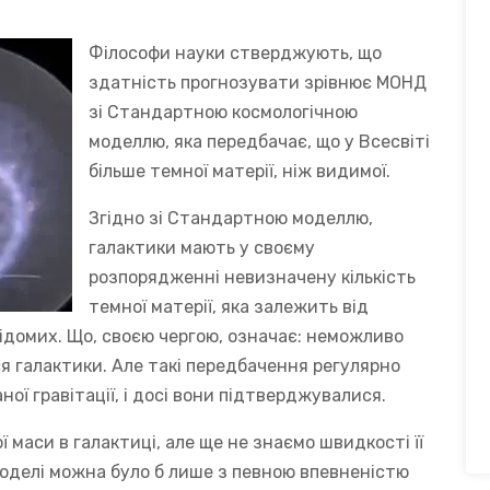
Філософи науки стверджують, що
здатність прогнозувати зрівнює МОНД
зі Стандартною космологічною
моделлю, яка передбачає, що у Всесвіті
більше темної матерії, ніж видимої.
Згідно зі Стандартною моделлю,
галактики мають у своєму
розпорядженні невизначену кількість
темної матерії, яка залежить від
відомих. Що, своєю чергою, означає: неможливо
 галактики. Але такі передбачення регулярно
ої гравітації, і досі вони підтверджувалися.
ї маси в галактиці, але ще не знаємо швидкості її
моделі можна було б лише з певною впевненістю