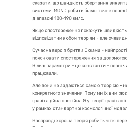
сказати, що швидкість обертання виявитьс
системи. MOND робить більш точне перед
діапазоні 180-190 км/с.
Якщо спостереження покажуть швидкість 
відповідатиме обом теоріям - але очевид
Сучасна версія бритви Оккама - найпрост
пояснювати спостереження за допомогою я
Вільні параметри - це константи - певні ч
працювали.
Але вони не задаються самою теорією - н
конкретного значення. Тому ми їх вимір
гравітаційна постійна G у теорії гравітаці
у рамках стандартної космологічної модел
Насправді хороша теорія робить чіткі пер