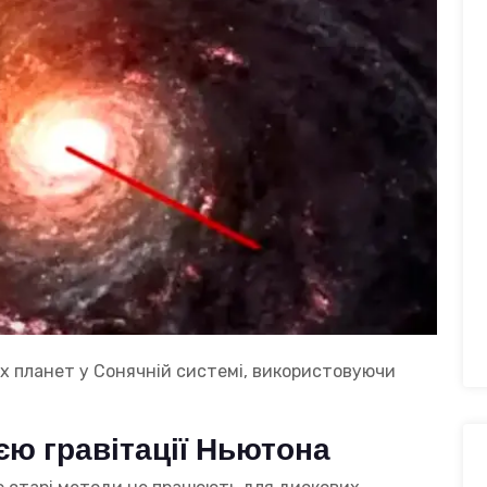
 планет у Сонячній системі, використовуючи
єю гравітації Ньютона