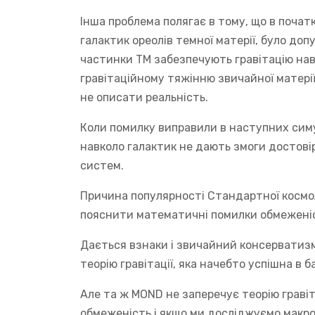
Інша проблема полягає в тому, що в почат
галактик ореолів темної матерії, було до
частинки ТМ забезпечують гравітацію нав
гравітаційному тяжінню звичайної матерії
не описати реальність.
Коли помилку виправили в наступних симул
навколо галактик не дають змоги достові
систем.
Причина популярності Стандартної космоло
пояснити математичні помилки обмежені
Дається взнаки і звичайний консерватизм
теорію гравітації, яка начебто успішна в б
Але та ж МOND не заперечує теорію гравіт
обмеженість і якщо ми досліджуємо макро