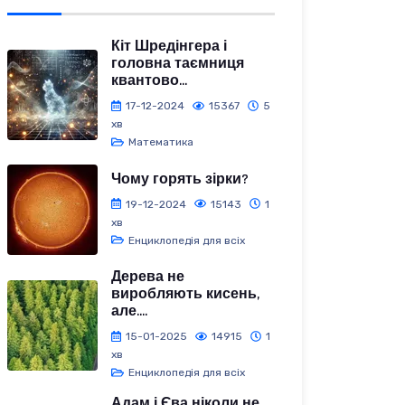
Кіт Шредінгера і
головна таємниця
квантово...
17-12-2024
15367
5
хв
Математика
Чому горять зірки?
19-12-2024
15143
1
хв
Енциклопедія для всіх
Дерева не
виробляють кисень,
але....
15-01-2025
14915
1
хв
Енциклопедія для всіх
Адам і Єва ніколи не