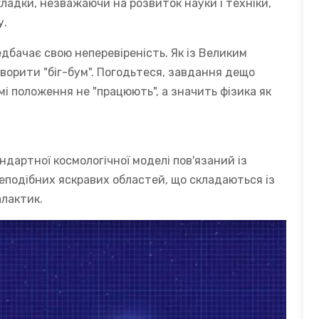
кладки, незважаючи на розвиток науки і техніки,
у.
редбачає свою неперевіреність. Як із Великим
творити "біг-бум". Погодьтеся, завдання дещо
емі положення не "працюють", а значить фізика як
дартної космологічної моделі пов'язаний із
еподібних яскравих областей, що складаються із
алактик.