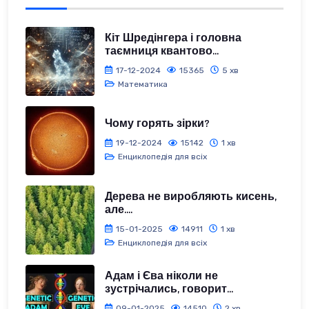
Кіт Шредінгера і головна
таємниця квантово...
17-12-2024
15365
5 хв
Математика
Чому горять зірки?
19-12-2024
15142
1 хв
Енциклопедія для всіх
Дерева не виробляють кисень,
але....
15-01-2025
14911
1 хв
Енциклопедія для всіх
Адам і Єва ніколи не
зустрічались, говорит...
09-01-2025
14510
2 хв