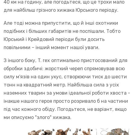
40 км на годину, але погодьтеся, що це трохи мало
для найбільш грізного хижака Юрського періоду.
Але тоді можна припустити, що й інші охотники
подібних і більших габаритів не поспішали. Тобто
Юрський і Крейдовий періоди були досить
повільними – інший момент нашої уваги.
З іншого боку, T. rex оптимально пристосований для
обробки здобичі: жорсткий череп спрямовував всю
силу м'язів на один укус, створюючи тиск до шести
тонн на квадратний метр. Найбільша сила з усіх
наземних тварин за умови ідеальної роботи хвоста -
інакше нашого героя просто розривало б на частини
під час кожного обіду. Погодьтеся, не варіант, якщо
ми описуємо "злого" хижака.