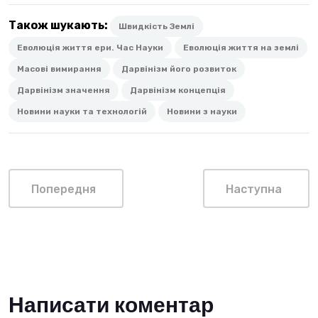
Також шукають:
Швидкість Землі
Еволюція життя ери. Час Науки
Еволюція життя на землі
Масові вимирання
Дарвінізм його розвиток
Дарвінізм значення
Дарвінізм концепція
Новини науки та технологій
Новини з науки
Попередня
Наступна
Написати коментар