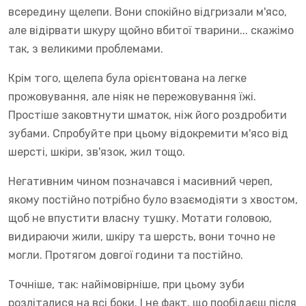
всередину щелепи. Вони спокійно відгризали м'ясо,
але відірвати шкуру щойно вбитої тварини... скажімо
так, з великими проблемами.
Крім того, щелепа була орієнтована на легке
прожовування, але ніяк не пережовування їжі.
Простіше заковтнути шматок, ніж його роздробити
зубами. Спробуйте при цьому відокремити м'ясо від
шерсті, шкіри, зв'язок, жил тощо.
Негативним чином позначався і масивний череп,
якому постійно потрібно було взаємодіяти з хвостом,
щоб не впустити власну тушку. Мотати головою,
видираючи жили, шкіру та шерсть, вони точно не
могли. Протягом довгої години та постійно.
Точніше, так: найімовірніше, при цьому зуби
розліталися на всі боки. І не факт, що пообідаєш після