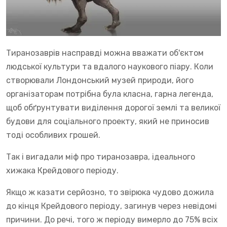
Тиранозаврів насправді можна вважати об'єктом
людської культури та вдалого наукового піару. Коли
створювали Лондонський музей природи, його
організаторам потрібна була класна, гарна легенда,
щоб обґрунтувати виділення дорогої землі та великої
будови для соціального проекту, який не приносив
тоді особливих грошей.
Так і вигадали міф про тиранозавра, ідеального
хижака Крейдового періоду.
Якщо ж казати серйозно, то звірюка чудово дожила
до кінця Крейдового періоду, загинув через невідомі
причини. До речі, того ж періоду вимерло до 75% всіх