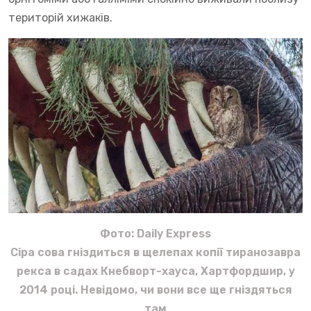
територій хижаків.
Фото: Daily Express
Сіра сова гніздиться в щелепах копії тиранозавра
рекса в садах Кнебворт-хауса, Хартфордшир, у
2014 році. Невідомо, чи вони все ще гніздяться
там