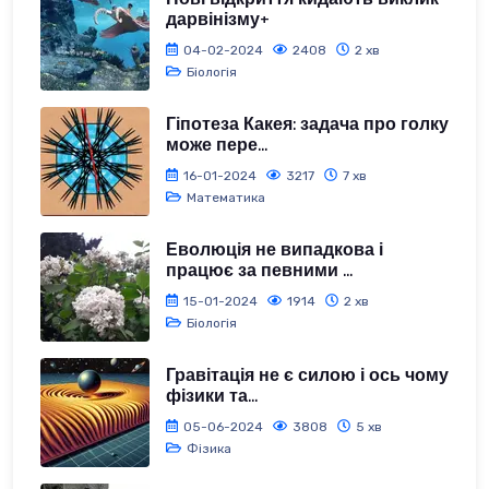
дарвінізму+
04-02-2024
2408
2 хв
Біологія
Гіпотеза Какея: задача про голку
може пере...
16-01-2024
3217
7 хв
Математика
Еволюція не випадкова і
працює за певними ...
15-01-2024
1914
2 хв
Біологія
Гравітація не є силою і ось чому
фізики та...
05-06-2024
3808
5 хв
Фізика