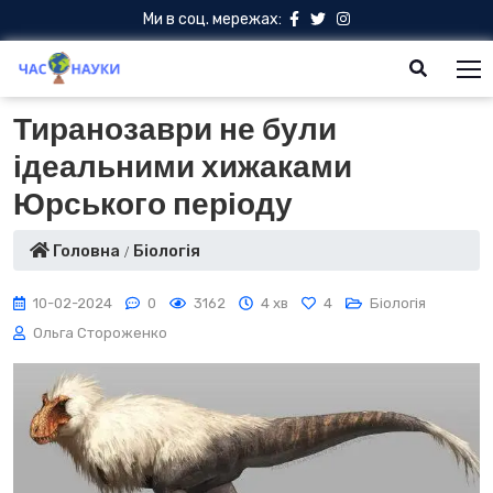
Ми в соц. мережах:
Тиранозаври не були
ідеальними хижаками
Юрського періоду
Головна
Біологія
10-02-2024
0
3162
4 хв
4
Біологія
Ольга Стороженко