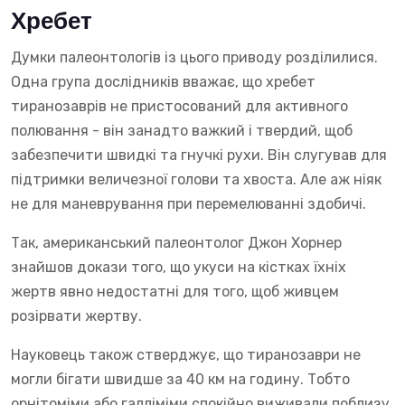
Хребет
Думки палеонтологів із цього приводу розділилися.
Одна група дослідників вважає, що хребет
тиранозаврів не пристосований для активного
полювання - він занадто важкий і твердий, щоб
забезпечити швидкі та гнучкі рухи. Він слугував для
підтримки величезної голови та хвоста. Але аж ніяк
не для маневрування при перемелюванні здобичі.
Так, американський палеонтолог Джон Хорнер
знайшов докази того, що укуси на кістках їхніх
жертв явно недостатні для того, щоб живцем
розірвати жертву.
Науковець також стверджує, що тиранозаври не
могли бігати швидше за 40 км на годину. Тобто
орнітоміми або галліміми спокійно виживали поблизу