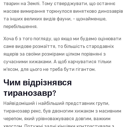
тварин на Землі. Тому стверджувати, що останнє
масове вимирання торкнулося винятково динозаврів
та інших великих видів фауни, - щонайменше,
перебільшення.
Хоча б з того погляду, що якщо ми будемо оцінювати
саме видове розмаїття, то більшість стародавніх
ящерів за своїми розмірами цілком порівняні з
сучасними хижаками. А щоб харчуватися тільки
м'ясом, для цього не треба бути гігантом.
Чим відрізнявся
тиранозавр?
Найвідоміший і найбільший представник групи,
тиранозавр рекс, був двоногим хижаком з масивним
черепом, який урівноважувався довгим, важким
хвостом. Потужні задні кінцівки контрастували з