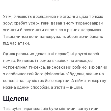
Утім, більшість дослідників не згодні з цією точкою
зору: хребет усе ж таки давав змогу тиранозаврам
згинати й розгинати своє тіло в різних напрямках.
Таким чином вони маневрували, зберігаючи баланс
під час атаки.
Однак реальних доказів ні першої, ні другої версії
немає. Як немає і прямих вказівок на хижацькі
устремління ті-рекса: висновки ми робимо, виходячи
з особливостей його фізіологічної будови, але не на
основі аналізу кісток його жертви. А піймати жертву
можна одним способом, а з'їсти — іншим.
Щелепи
Так, зуби тиранозаврів були міцними, загнутими