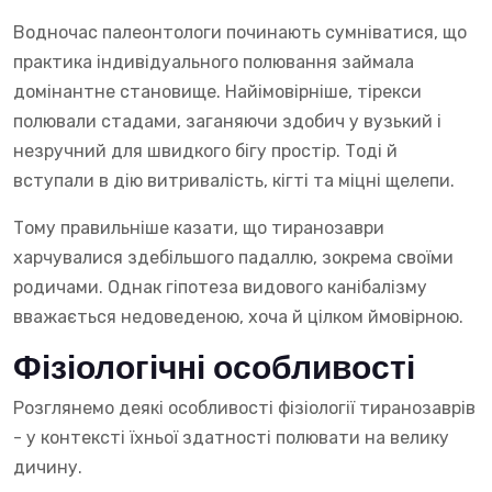
Водночас палеонтологи починають сумніватися, що
практика індивідуального полювання займала
домінантне становище. Найімовірніше, тірекси
полювали стадами, заганяючи здобич у вузький і
незручний для швидкого бігу простір. Тоді й
вступали в дію витривалість, кігті та міцні щелепи.
Тому правильніше казати, що тиранозаври
харчувалися здебільшого падаллю, зокрема своїми
родичами. Однак гіпотеза видового канібалізму
вважається недоведеною, хоча й цілком ймовірною.
Фізіологічні особливості
Розглянемо деякі особливості фізіології тиранозаврів
- у контексті їхньої здатності полювати на велику
дичину.