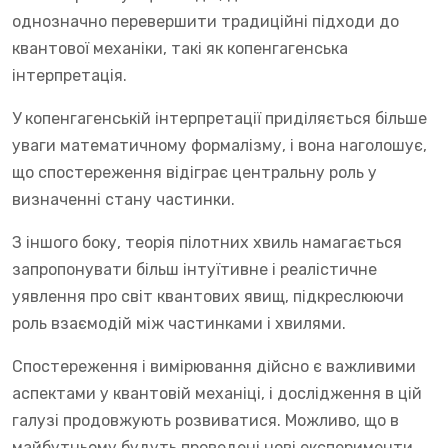
однозначно перевершити традиційні підходи до
квантової механіки, такі як копенгагенська
інтерпретація.
У копенгагенській інтерпретації приділяється більше
уваги математичному формалізму, і вона наголошує,
що спостереження відіграє центральну роль у
визначенні стану частинки.
З іншого боку, теорія пілотних хвиль намагається
запропонувати більш інтуїтивне і реалістичне
уявлення про світ квантових явищ, підкреслюючи
роль взаємодій між частинками і хвилями.
Спостереження і вимірювання дійсно є важливими
аспектами у квантовій механіці, і дослідження в цій
галузі продовжують розвиватися. Можливо, що в
майбутньому будуть проведені нові експерименти