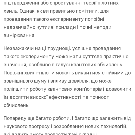
підтвердженні або спростуванні теорії пілотних
хвиль. Однак, як ви правильно помітили, для
проведення такого експерименту потрібні
надзвичайно чутливі прилади і точні методи
вимірювання.
Незважаючи на ці труднощі, успішне проведення
такого експерименту може мати суттєве практичне
значення, особливо в галузі квантових обчислень.
Порожні хвилі-пілоти можуть виявитися стійкими до
зовнішнього шуму і впливу довкілля, що може
поліпшити роботу квантових комп'ютерів і дозволити
їм досягти високої ефективності та точності
обчислень.
Попереду ще багато роботи, і багато що залежить від
наукового прогресу і розроблення нових технологій,
які дадуть змогу провести такі складні