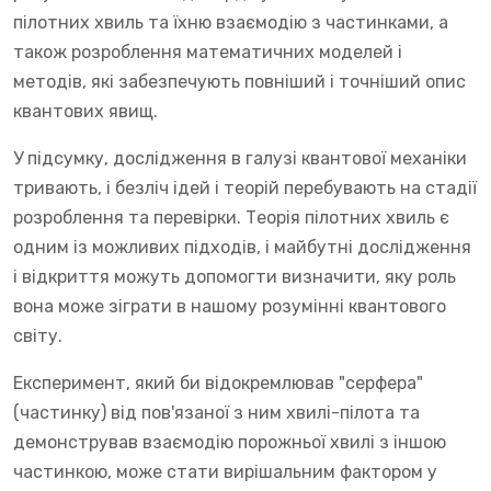
пілотних хвиль та їхню взаємодію з частинками, а
також розроблення математичних моделей і
методів, які забезпечують повніший і точніший опис
квантових явищ.
У підсумку, дослідження в галузі квантової механіки
тривають, і безліч ідей і теорій перебувають на стадії
розроблення та перевірки. Теорія пілотних хвиль є
одним із можливих підходів, і майбутні дослідження
і відкриття можуть допомогти визначити, яку роль
вона може зіграти в нашому розумінні квантового
світу.
Експеримент, який би відокремлював "серфера"
(частинку) від пов'язаної з ним хвилі-пілота та
демонстрував взаємодію порожньої хвилі з іншою
частинкою, може стати вирішальним фактором у