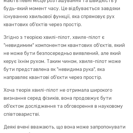
мають певні місце розташування та швидкість у
будь-який момент часу. Це відбувається завдяки
існуванню хвильової функції, яка спрямовує рух
квантових об'єктів через простір.
Згідно з теорією хвилі-пілот, хвиля-пілот є
"невидимим" компонентом квантових об'єктів, який
не може бути безпосередньо виявлений, але який
керує їхнім рухом. Таким чином, хвиля-пілот може
бути представлена як "невидима рука", яка
направляє квантові об'єкти через простір.
Хоча теорія хвилі-пілот не отримала широкого
визнання серед фізиків, вона продовжує бути
об'єктом дослідження та обговорення в науковому
співтоваристві.
Деякі вчені вважають, що вона може запропонувати