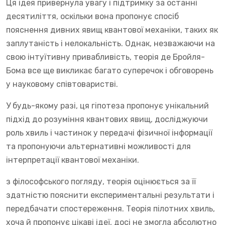
Ця ідея привернула увагу і підтримку за останні
десятиліття, оскільки вона пропонує спосіб
пояснення дивних явищ квантової механіки, таких як
заплутаність і нелокальність. Однак, незважаючи на
свою інтуїтивну привабливість, теорія де Бройля-
Бома все ще викликає багато суперечок і обговорень
у науковому співтоваристві.
У будь-якому разі, ця гіпотеза пропонує унікальний
підхід до розуміння квантових явищ, досліджуючи
роль хвиль і частинок у передачі фізичної інформації
та пропонуючи альтернативні можливості для
інтерпретації квантової механіки.
з філософського погляду, теорія оцінюється за її
здатністю пояснити експериментальні результати і
передбачати спостереження. Теорія пілотних хвиль,
хоча й пропонує цікаві ідеї, досі не змогла абсолютно