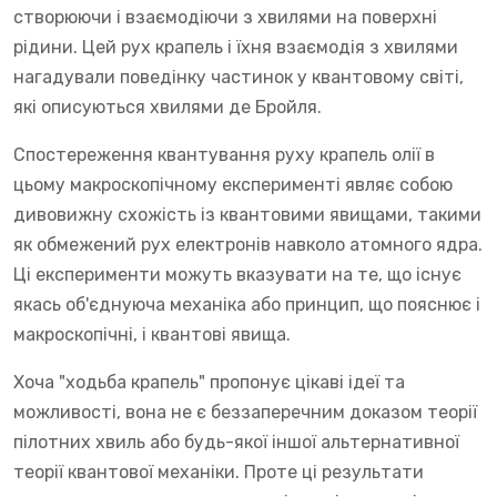
створюючи і взаємодіючи з хвилями на поверхні
рідини. Цей рух крапель і їхня взаємодія з хвилями
нагадували поведінку частинок у квантовому світі,
які описуються хвилями де Бройля.
Спостереження квантування руху крапель олії в
цьому макроскопічному експерименті являє собою
дивовижну схожість із квантовими явищами, такими
як обмежений рух електронів навколо атомного ядра.
Ці експерименти можуть вказувати на те, що існує
якась об'єднуюча механіка або принцип, що пояснює і
макроскопічні, і квантові явища.
Хоча "ходьба крапель" пропонує цікаві ідеї та
можливості, вона не є беззаперечним доказом теорії
пілотних хвиль або будь-якої іншої альтернативної
теорії квантової механіки. Проте ці результати