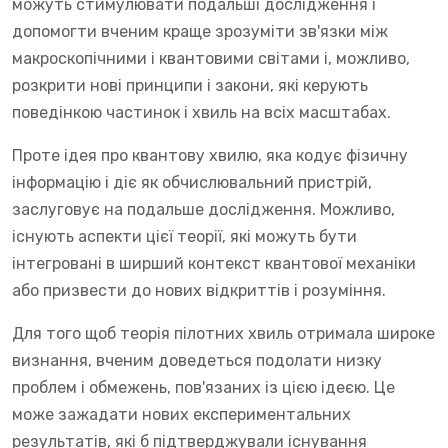
можуть стимулювати подальші дослідження і
допомогти вченим краще зрозуміти зв'язки між
макроскопічними і квантовими світами і, можливо,
розкрити нові принципи і закони, які керують
поведінкою частинок і хвиль на всіх масштабах.
Проте ідея про квантову хвилю, яка кодує фізичну
інформацію і діє як обчислювальний пристрій,
заслуговує на подальше дослідження. Можливо,
існують аспекти цієї теорії, які можуть бути
інтегровані в ширший контекст квантової механіки
або призвести до нових відкриттів і розуміння.
Для того щоб теорія пілотних хвиль отримала широке
визнання, вченим доведеться подолати низку
проблем і обмежень, пов'язаних із цією ідеєю. Це
може зажадати нових експериментальних
результатів, які б підтверджували існування