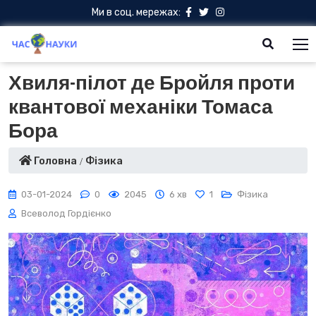
Ми в соц. мережах:
Хвиля-пілот де Бройля проти
квантової механіки Томаса
Бора
Головна
Фізика
03-01-2024
0
2045
6 хв
1
Фізика
Всеволод Гордієнко