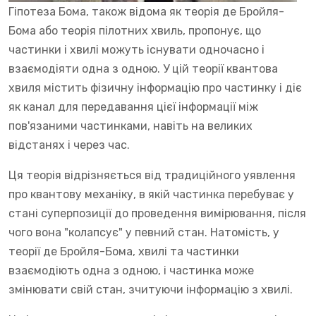
Гіпотеза Бома, також відома як теорія де Бройля-
Бома або теорія пілотних хвиль, пропонує, що
частинки і хвилі можуть існувати одночасно і
взаємодіяти одна з одною. У цій теорії квантова
хвиля містить фізичну інформацію про частинку і діє
як канал для передавання цієї інформації між
пов'язаними частинками, навіть на великих
відстанях і через час.
Ця теорія відрізняється від традиційного уявлення
про квантову механіку, в якій частинка перебуває у
стані суперпозиції до проведення вимірювання, після
чого вона "колапсує" у певний стан. Натомість, у
теорії де Бройля-Бома, хвилі та частинки
взаємодіють одна з одною, і частинка може
змінювати свій стан, зчитуючи інформацію з хвилі.