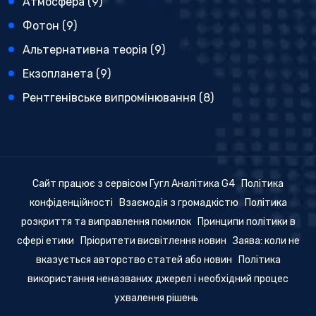
Атмосфера
(9)
Фотон
(9)
Альтернативна теорія
(9)
Екзопланета
(9)
Рентгенівське випромінювання
(8)
Сайт працює з сервісом Гугл Аналітика G4
Політика
конфіденційності
Взаємодія з громадкістю
Політика
розкриття та виправлення помилок
Принципи політики в
сфері етики
Пріоритети висвітлення новин
Заява: коли не
вказується авторство статей або новин
Політика
використання неназваних джерел і необхідний процес
ухвалення рішень