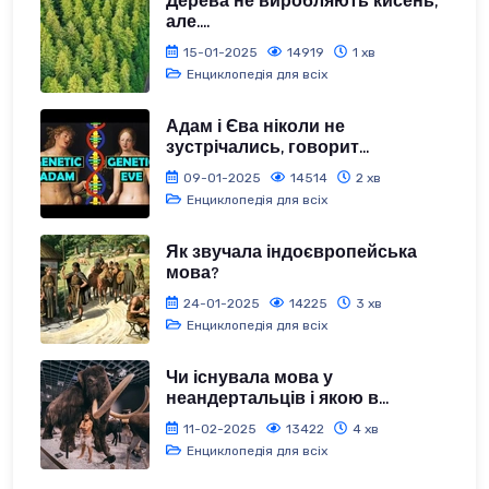
Дерева не виробляють кисень,
але....
15-01-2025
14919
1 хв
Енциклопедія для всіх
Адам і Єва ніколи не
зустрічались, говорит...
09-01-2025
14514
2 хв
Енциклопедія для всіх
Як звучала індоєвропейська
мова?
24-01-2025
14225
3 хв
Енциклопедія для всіх
Чи існувала мова у
неандертальців і якою в...
11-02-2025
13422
4 хв
Енциклопедія для всіх