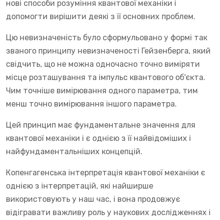
нові способи розуміння квантової механіки і
допомогти вирішити деякі з її основних проблем.
Цю невизначеність було сформульовано у формі так
званого принципу невизначеності Гейзенберга, який
свідчить, що не можна одночасно точно виміряти
місце розташування та імпульс квантового об'єкта.
Чим точніше вимірювання одного параметра, тим
менш точно вимірювання іншого параметра.
Цей принцип має фундаментальне значення для
квантової механіки і є однією з її найвідоміших і
найфундаментальніших концепцій.
Копенгагенська інтерпретація квантової механіки є
однією з інтерпретацій, які найширше
використовують у наш час, і вона продовжує
відігравати важливу роль у наукових дослідженнях і