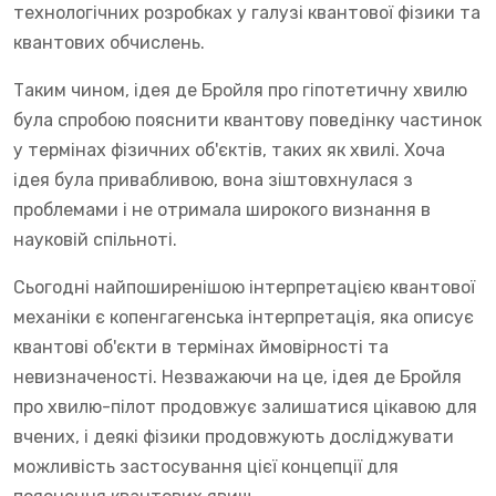
технологічних розробках у галузі квантової фізики та
квантових обчислень.
Таким чином, ідея де Бройля про гіпотетичну хвилю
була спробою пояснити квантову поведінку частинок
у термінах фізичних об'єктів, таких як хвилі. Хоча
ідея була привабливою, вона зіштовхнулася з
проблемами і не отримала широкого визнання в
науковій спільноті.
Сьогодні найпоширенішою інтерпретацією квантової
механіки є копенгагенська інтерпретація, яка описує
квантові об'єкти в термінах ймовірності та
невизначеності. Незважаючи на це, ідея де Бройля
про хвилю-пілот продовжує залишатися цікавою для
вчених, і деякі фізики продовжують досліджувати
можливість застосування цієї концепції для