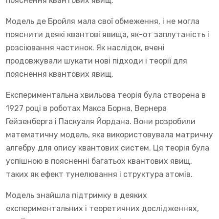
пояснення квантових явищ.
Модель де Бройля мала свої обмеження, і не могла
пояснити деякі квантові явища, як-от заплутаність і
розсіювання частинок. Як наслідок, вчені
продовжували шукати нові підходи і теорії для
пояснення квантових явищ.
Експериментальна хвильова теорія була створена в
1927 році в роботах Макса Борна, Вернера
Гейзенберга і Паскуаля Йордана. Вони розробили
математичну модель, яка використовувала матричну
алгебру для опису квантових систем. Ця теорія була
успішною в поясненні багатьох квантових явищ,
таких як ефект тунелювання і структура атомів.
Модель знайшла підтримку в деяких
експериментальних і теоретичних дослідженнях,