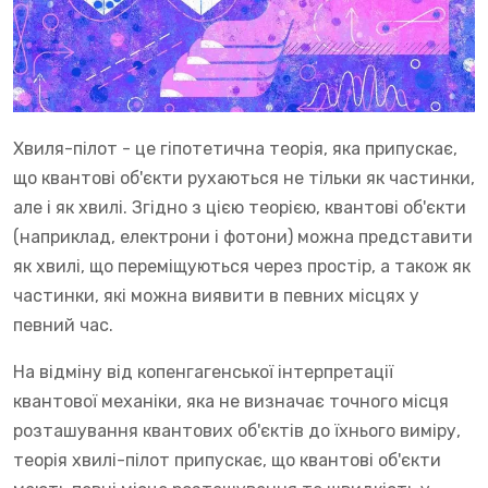
Хвиля-пілот - це гіпотетична теорія, яка припускає,
що квантові об'єкти рухаються не тільки як частинки,
але і як хвилі. Згідно з цією теорією, квантові об'єкти
(наприклад, електрони і фотони) можна представити
як хвилі, що переміщуються через простір, а також як
частинки, які можна виявити в певних місцях у
певний час.
На відміну від копенгагенської інтерпретації
квантової механіки, яка не визначає точного місця
розташування квантових об'єктів до їхнього виміру,
теорія хвилі-пілот припускає, що квантові об'єкти