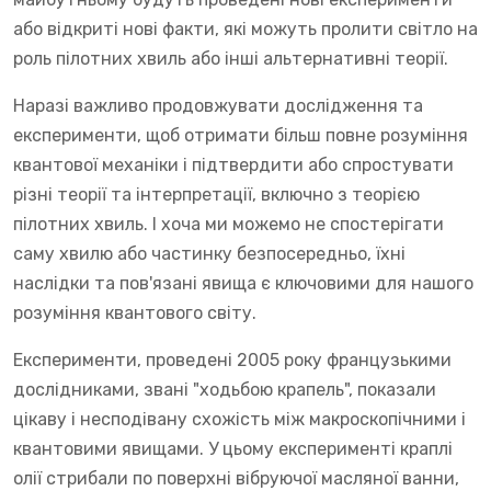
або відкриті нові факти, які можуть пролити світло на
роль пілотних хвиль або інші альтернативні теорії.
Наразі важливо продовжувати дослідження та
експерименти, щоб отримати більш повне розуміння
квантової механіки і підтвердити або спростувати
різні теорії та інтерпретації, включно з теорією
пілотних хвиль. І хоча ми можемо не спостерігати
саму хвилю або частинку безпосередньо, їхні
наслідки та пов'язані явища є ключовими для нашого
розуміння квантового світу.
Експерименти, проведені 2005 року французькими
дослідниками, звані "ходьбою крапель", показали
цікаву і несподівану схожість між макроскопічними і
квантовими явищами. У цьому експерименті краплі
олії стрибали по поверхні вібруючої масляної ванни,