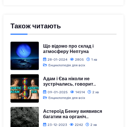
Також читають
Що відомо про склад і
атмосферу Нептуна
28-01-2024
2805
1 хв
Енциклопедія для всіх
Адам і Єва ніколи не
зустрічались, говорит...
09-01-2025
14514
2 хв
Енциклопедія для всіх
Астероїд Бенну виявився
багатим на органіч...
23-12-2023
2242
2 хв