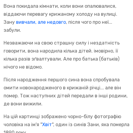
Вона покидала кімнати, коли вони опалювалися,
віддаючи перевагу крижаному холоду на вулиці.
Зану
вивчали, але недовго
, після чого про неї...
забули.
Незважаючи на свою страшну силу і нездатність
говорити, вона народила кілька дітей. імовірно, її
кілька разів зґвалтували. Але про батька (батьків)
нічого не відомо.
Після народження першого сина вона спробувала
омити новонародженого в крижаній річці... але він
помер. Тож наступних дітей передали в інші родини,
де вони вижили.
На цій картинці зображено чорно-білу фотографію
чоловіка на ім'я "
Хвіт
", один із синів Зани, яка померла
1890 року.