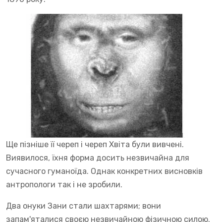
Ще пізніше її череп і череп Хвіта були вивчені.
Виявилося, їхня форма досить незвичайна для
сучасного гуманоїда. Однак конкретних висновків
антропологи так і не зробили.
Два онуки Зани стали шахтарями; вони
запам'яталися своєю незвичайною фізичною силою.