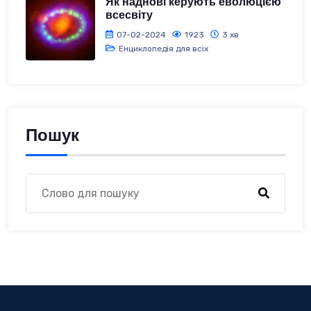
Як наднові керують еволюцією
всесвіту
07-02-2024
1923
3 хв
Енциклопедія для всіх
Пошук