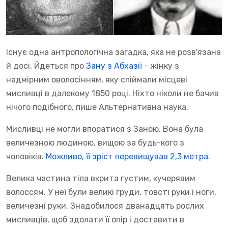
Існує одна антропологічна загадка, яка не розв'язана
й досі. Йдеться про
Зану з Абхазії
- жінку з
надмірним оволосінням, яку спіймали місцеві
мисливці в далекому 1850 році. Ніхто ніколи не бачив
нічого подібного, пише Альтернативна наука.
Мисливці не могли впоратися з Заною. Вона була
величезною людиною, вищою за будь-кого з
чоловіків.
Можливо, її зріст перевищував 2,3 метра
.
Велика частина тіла вкрита густим, кучерявим
волоссям. У неї були великі груди, товсті руки і ноги,
величезні руки. Знадобилося дванадцять рослих
мисливців, щоб здолати її опір і доставити в