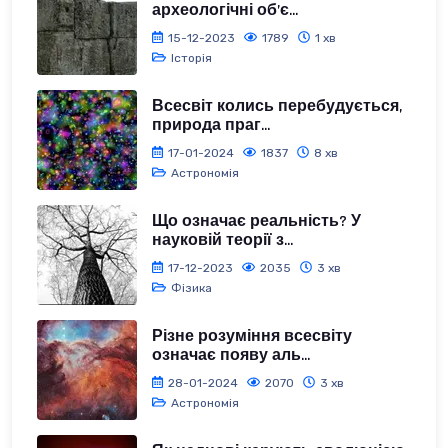
археологічні об’є...
15-12-2023
1789
1 хв
Історія
Всесвіт колись перебудується,
природа праг...
17-01-2024
1837
8 хв
Астрономія
Що означає реальність? У
науковій теорії з...
17-12-2023
2035
3 хв
Фізика
Різне розуміння всесвіту
означає появу аль...
28-01-2024
2070
3 хв
Астрономія