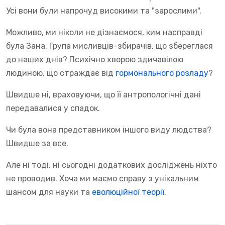
Усі вони були напрочуд високими та "зарослими".
Можливо, ми ніколи не дізнаємося, ким насправді
була Зана. Група мисливців-збирачів, що збереглася
до наших днів? Психічно хворою здичавілою
людиною, що страждає від
гормонального розладу
?
Швидше ні, враховуючи, що її антропологічні дані
передавалися у спадок.
Чи була вона представником іншого виду людства?
Швидше за все.
Але ні тоді, ні сьогодні додаткових досліджень ніхто
не проводив. Хоча ми маємо справу з унікальним
шансом для науки та
еволюційної теорії
.