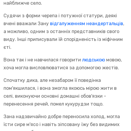
найближче село.
Судячи з форми черепа і потужної статури, деякі
вчені вважали Зану
відгалуженням неандертальців
,
а можливо, одним з останніх представників свого
виду. Інші приписували їй спорідненість із міфічним
єті.
Вона так і не навчилася говорити
людською
мовою,
хоча могла висловлюватися за допомогою жестів.
Спочатку дика, але незабаром її поведінка
пом'якшилася, і вона змогла якоюсь мірою жити в
селі, виконуючи основні домашні обов'язки -
перенесення речей, помел кукурудзи тощо.
Зана надзвичайно добре переносила холод, могла
їсти сире м'ясо і навіть зіпсовану їжу без видимих