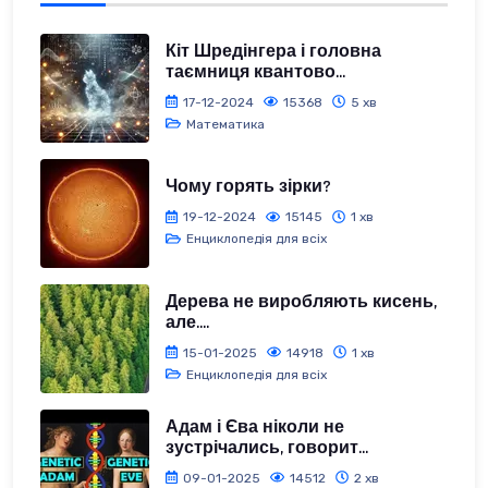
Кіт Шредінгера і головна
таємниця квантово...
17-12-2024
15368
5 хв
Математика
Чому горять зірки?
19-12-2024
15145
1 хв
Енциклопедія для всіх
Дерева не виробляють кисень,
але....
15-01-2025
14918
1 хв
Енциклопедія для всіх
Адам і Єва ніколи не
зустрічались, говорит...
09-01-2025
14512
2 хв