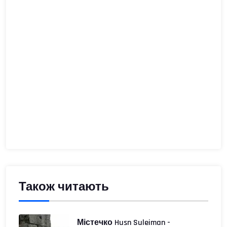
Також читають
Містечко Husn Suleiman -