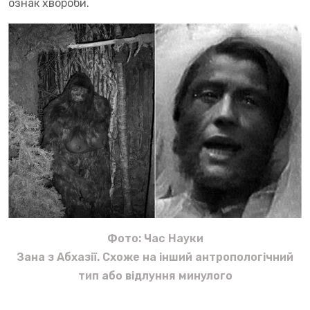
ознак хвороби.
Фото: Час Науки
Зана з Абхазії. Схоже на інший антропологічний
тип або відлуння минулого