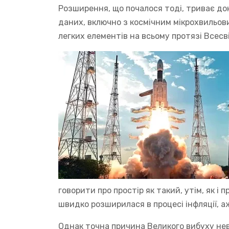
Розширення, що почалося тоді, триває до
даних, включно з космічним мікрохвильов
легких елементів на всьому протязі Всесв
говорити про простір як такий, утім, як і 
швидко розширилася в процесі інфляції, а
Однак точна причина Великого вибуху неві