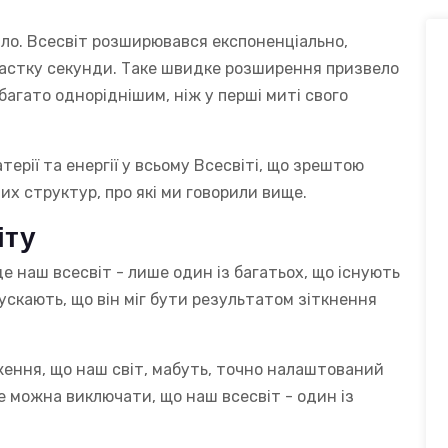
іло. Всесвіт розширювався експоненціально,
частку секунди. Таке швидке розширення призвело
абагато одноріднішим, ніж у перші миті свого
терії та енергії у всьому Всесвіті, що зрештою
 структур, про які ми говорили вище.
іту
де наш всесвіт - лише один із багатьох, що існують
пускають, що він міг бути результатом зіткнення
ження, що наш світ, мабуть, точно налаштований
е можна виключати, що наш всесвіт - один із