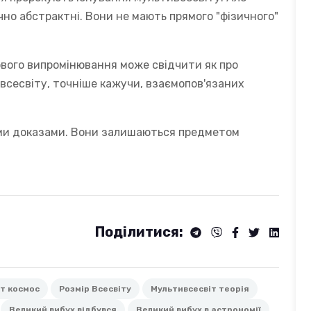
чно абстрактні. Вони не мають прямого "фізичного"
нового випромінювання може свідчити як про
ивсесвіту, точніше кажучи, взаємопов'язаних
ими доказами. Вони залишаються предметом
Поділитися:
іт космос
Розмір Всесвіту
Мультивсесвіт теорія
Великий вибух відбувся
Великий вибух в астрономії