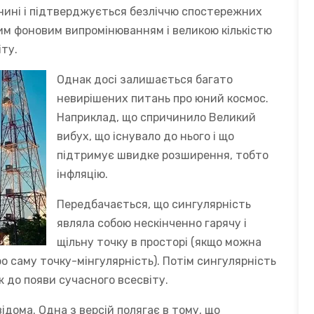
нині і підтверджується безліччю спостережних
им фоновим випромінюванням і великою кількістю
іту.
Однак досі залишається багато
невирішених питань про юний космос.
Наприклад, що спричинило Великий
вибух, що існувало до нього і що
підтримує швидке розширення, тобто
інфляцію.
Передбачається, що сингулярність
являла собою нескінченно гарячу і
щільну точку в просторі (якщо можна
про саму точку-мінгулярність). Потім сингулярність
ж до появи сучасного всесвіту.
дома. Одна з версій полягає в тому, що