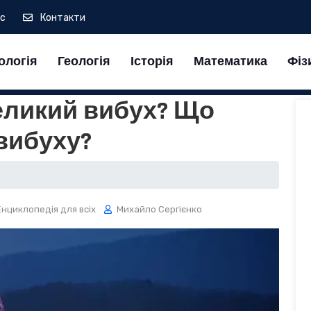
ас
Контакти
ологія
Геологія
Історія
Математика
Фіз
ликий вибух? Що
вибуху?
Енциклопедія для всіх
Михайло Сергієнко