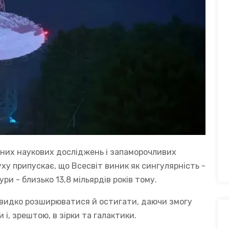
них наукових досліджень і запаморочливих
ху припускає, що Всесвіт виник як сингулярність -
ри - близько 13,8 мільярдів років тому.
 швидко розширюватися й остигати, даючи змогу
і, зрештою, в зірки та галактики.