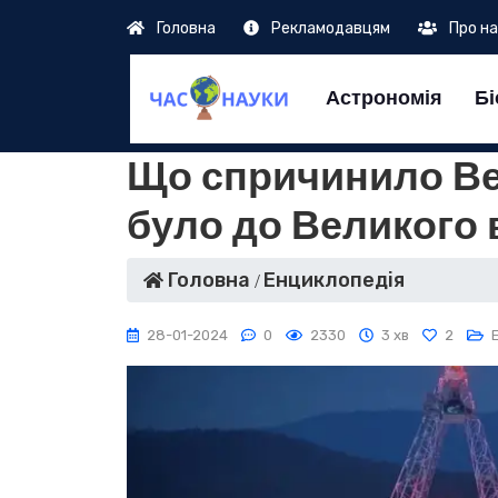
Головна
Рекламодавцям
Про н
Астрономія
Бі
Що спричинило Ве
було до Великого 
Головна
Енциклопедія
28-01-2024
0
2330
3 хв
2