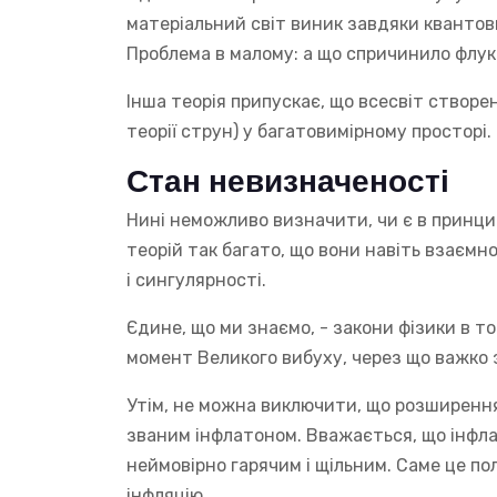
матеріальний світ виник завдяки квантов
Проблема в малому: а що спричинило флукту
Інша теорія припускає, що всесвіт створен
теорії струн) у багатовимірному просторі.
Стан невизначеності
Нині неможливо визначити, чи є в принци
теорій так багато, що вони навіть взаємно
і сингулярності.
Єдине, що ми знаємо, - закони фізики в то
момент Великого вибуху, через що важко з
Утім, не можна виключити, що розширення
званим інфлатоном. Вважається, що інфлат
неймовірно гарячим і щільним. Саме це по
інфляцію.