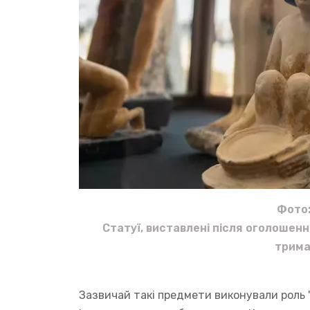
Фото:
Статуї, виставлені після оголошенн
трима
Зазвичай такі предмети виконували роль "д