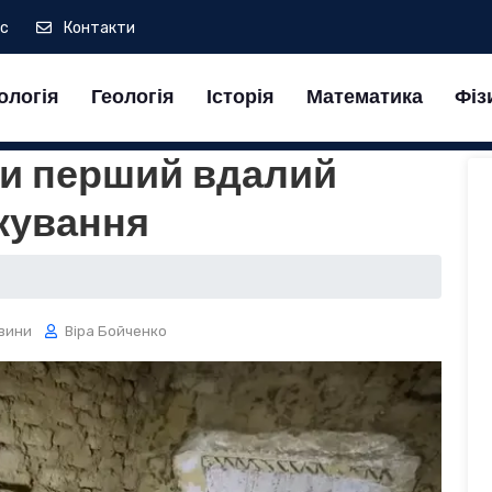
ас
Контакти
ологія
Геологія
Історія
Математика
Фіз
и перший вдалий
кування
вини
Віра Бойченко