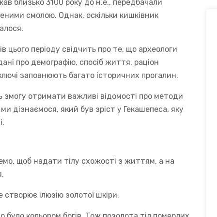
жав близько 3100 року до н.е., передбачали
еними смолою. Однак, оскільки кишківник
алося.
 цього періоду свідчить про те, що археологи
ані про демографію, спосіб життя, раціон
ключі заповнюють багато історичних прогалин.
ть змогу отримати важливі відомості про методи
ми дізнаємося, який був зріст у Гекашепеса, яку
і.
емо, щоб надати тілу схожості з життям, а на
я.
 створює ілюзію золотої шкіри.
о було кольором богів. Тож позолота тіл померлих