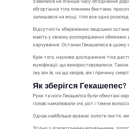
з'явилися не пізніше часу об'єднання дер
обгортання тіла лляними бинтами, просоч
залишався на місці, тіло все одно розклад
Відсутність збережених людських останків
мають у своєму розпорядженні обмежені д
харчування. Останки Гекашепеса в цьому 
Крім того, наукове дослідження тіла дас
муміфікації, що використовувалися. Також 
їжу він їв, на що хворів, вік і причину смерт
Як зберігся Гекашепес?
Руки та ноги Гекашепса були обмотані окр
голові намалювали очі, рот і темне волосс
Однак найбільше вражає золоте листя, яке
Згідно з єгипетськими віруваннями, золот