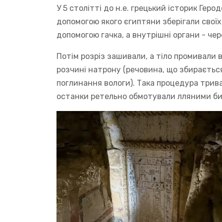
У 5 столітті до н.е. грецький історик Гер
допомогою якого єгиптяни зберігали своїх
допомогою гачка, а внутрішні органи - чер
Потім розріз зашивали, а тіло промивали 
розчині натрону (речовина, що збирається
поглинання вологи). Така процедура трива
останки ретельно обмотували лляними бин