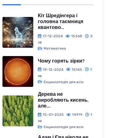
Кіт Шредінгера і
головна таємниця
квантово...
17-12-2024
15368
5
хв
Математика
Чому горять зірки?
19-12-2024
15145
1
хв
Енциклопедія для всіх
Дерева не
виробляють кисень,
але....
15-01-2025
14919
1
хв
Енциклопедія для всіх
Адам і Єва ніколи не