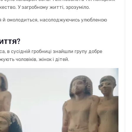
ество. У загробному житті, зрозуміло.
ся й омолодиться, насолоджуючись улюбленою
иття?
са, в сусідній гробниці знайшли групу добре
ють чоловіків, жінок і дітей.