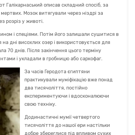
одот Галікарнаський описав складний спосіб, за
 мертвих. Мозок витягували через ніздрі за
ез розріз у животі.
вином і спеціями. Потім його залишали сушитися в
 на дні висохлих озер і використовується для
ла 70 днів. Після закінчення цього терміну
тами і укладали в гробницю або саркофаг.
За часів Геродота єгиптяни
практикували муміфікацію вже понад
два тисячоліття, постійно
експериментуючи і вдосконалюючи
свою техніку.
Додинастичні мумії четвертого
тисячоліття до нашої ери настільки
добре збереглися під впливом сухих