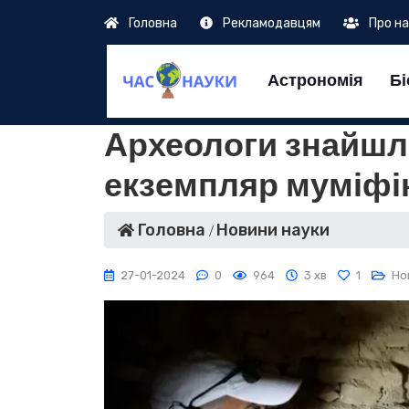
Головна
Рекламодавцям
Про н
Астрономія
Бі
Археологи знайшл
екземпляр муміфі
Головна
Новини науки
27-01-2024
0
964
3 хв
1
Но