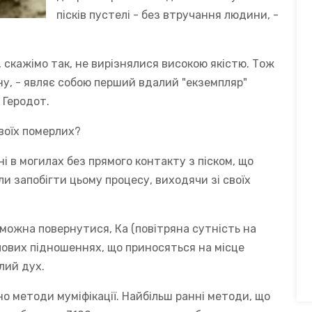
пісків пустелі - без втручання людини, -
 скажімо так, не вирізнялися високою якістю. Тож
ну, - являє собою перший вдалий "екземпляр"
 Геродот.
воїх померлих?
і в могилах без прямого контакту з піском, що
ли запобігти цьому процесу, виходячи зі своїх
е можна повернутися, Ка (повітряна сутність на
чових підношеннях, що приносяться на місце
лий дух.
но методи муміфікації. Найбільш ранні методи, що