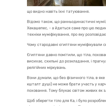
що видно навіть їхні татуювання.
Відомо також, що ранньодинастичні мумії,
Хекашепес, - а йдеться саме про цю люди
техніки муміфікування, про яку розповідає
Чому стародавні єгиптяни муміфікували с
Єгиптяни давно помітили, що тіла, похован
висихає, схильні до розкладання, і прагну
релігійних міркувань.
Вони думали, що без фізичного тіла, в як
кшталт душі) не може брати участь у хар
поховання. Тому блукає світом живих як з
Щоб зберегти тіло для Ка, і було розробле