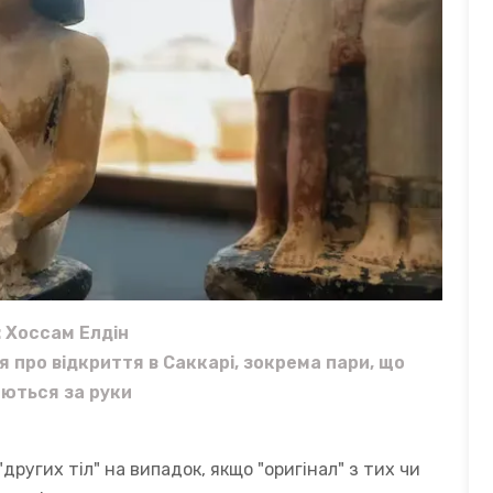
 Хоссам Елдін
я про відкриття в Саккарі, зокрема пари, що
ються за руки
ругих тіл" на випадок, якщо "оригінал" з тих чи