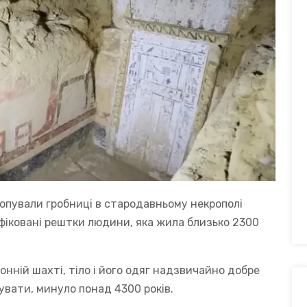
озкопували гробниці в стародавньому некрополі
іфіковані рештки людини, яка жила близько 2300
онній шахті, тіло і його одяг надзвичайно добре
хувати, минуло понад 4300 років.