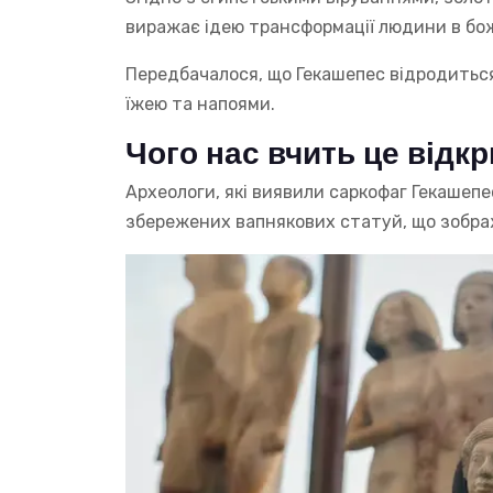
виражає ідею трансформації людини в бож
Передбачалося, що Гекашепес відродить
їжею та напоями.
Чого нас вчить це відкр
Археологи, які виявили саркофаг Гекашепе
збережених вапнякових статуй, що зображу