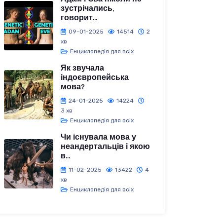
зустрічались,
говорит...
09-01-2025
14514
2
хв
Енциклопедія для всіх
Як звучала
індоєвропейська
мова?
24-01-2025
14224
3 хв
Енциклопедія для всіх
Чи існувала мова у
неандертальців і якою
в...
11-02-2025
13422
4
хв
Енциклопедія для всіх