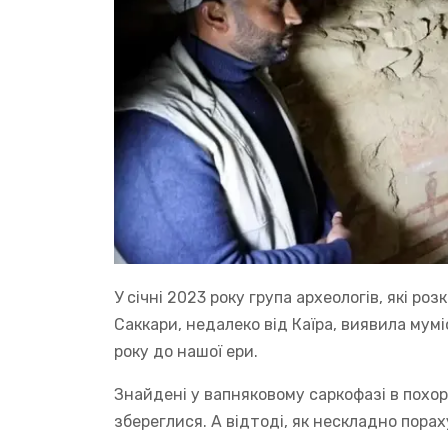
У січні 2023 року група археологів, які р
Саккари, недалеко від Каїра, виявила мум
року до нашої ери.
Знайдені у вапняковому саркофазі в похор
збереглися. А відтоді, як нескладно пора