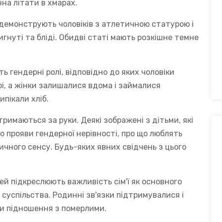
на літати в хмарах.
, демонструють чоловіків з атлетичною статурою і
гнуті та бліді. Обидві статі мають розкішне темне
ь гендерні ролі, відповідно до яких чоловіки
рі, а жінки залишалися вдома і займалися
пікали хліб.
 тримаються за руки. Деякі зображені з дітьми, які
ро прояви гендерної нерівності, про що люблять
ичного сенсу. Будь-яких явних свідчень з цього
мей підкреслюють важливість сім'ї як основного
суспільства. Родинні зв'язки підтримувалися і
ити підношення з померлими.