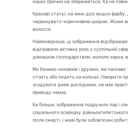
інших причин не збережеться. Ка не повин
Красиві статуї, на яких досі видно фарбу
червонувато-коричневою шкірою. Жінки ви
волосся.
Найімовірніше, ці зображення відображают
відігравали активну роль у суспільній сфе
домашнім господарством, мололи зерна, ви
Ми бачимо чоловіків і дружин, які ласкаво
стоять або сидять на колінах. Говорити п
згадувати деякі дослідники, не має практ
приводу немає.
Ба більше, зображення подружніх пар і сі
соціального осередку давньоєгипетського 
після смерті, і живі були зобов'язані роб