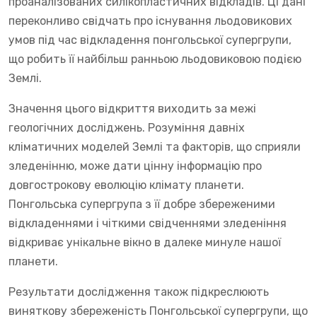
проаналізованих силікопластичних відкладів. Ці дані
переконливо свідчать про існування льодовикових
умов під час відкладення понгольської супергрупи,
що робить її найбільш ранньою льодовиковою подією
Землі.
Значення цього відкриття виходить за межі
геологічних досліджень. Розуміння давніх
кліматичних моделей Землі та факторів, що сприяли
зледенінню, може дати цінну інформацію про
довгострокову еволюцію клімату планети.
Понгольська супергрупа з її добре збереженими
відкладеннями і чіткими свідченнями зледеніння
відкриває унікальне вікно в далеке минуле нашої
планети.
Результати дослідження також підкреслюють
виняткову збереженість Понгольської супергрупи, що