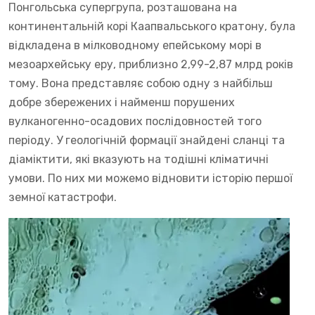
Понгольська супергрупа, розташована на
континентальній корі Каапвальського кратону, була
відкладена в мілководному епейському морі в
мезоархейську еру, приблизно 2,99-2,87 млрд років
тому. Вона представляє собою одну з найбільш
добре збережених і найменш порушених
вулканогенно-осадових послідовностей того
періоду. У геологічній формації знайдені сланці та
діаміктити, які вказують на тодішні кліматичні
умови. По них ми можемо відновити історію першої
земної катастрофи.