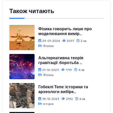
Також читають
Фізика говорить лише про
моделювання вимір...
29-01-2024
2597
2 хв
Фізика
Альтернативна теорія
гравітації: боротьба ...
21-12-2023
1719
4 хв
Фізика
Гобеклі Тепе: історики та
археологи вибірк...
18-12-2023
2192
6 хв
Історія