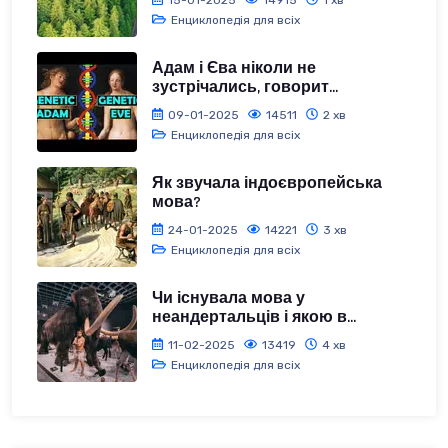
Енциклопедія для всіх
Адам і Єва ніколи не
зустрічались, говорит...
09-01-2025
14511
2 хв
Енциклопедія для всіх
Як звучала індоєвропейська
мова?
24-01-2025
14221
3 хв
Енциклопедія для всіх
Чи існувала мова у
неандертальців і якою в...
11-02-2025
13419
4 хв
Енциклопедія для всіх