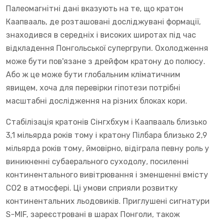
Палеомагнітні дані вказують на те, що кратон
Каапвааль, де розташовані досліджувані формації,
знаходився в середніх і високих широтах під час
відкладення Понгольської супергрупи. Охолодження
може бути пов'язане з дрейфом кратону до полюсу.
Або ж це може бути глобальним кліматичним
явищем, хоча для перевірки гіпотези потрібні
масштабні дослідження на різних блоках кори.
Стабілізація кратонів Сінгхбхум і Каапвааль близько
3,1 мільярда років тому і кратону Пілбара близько 2,9
мільярда років тому, ймовірно, відіграла певну роль у
виникненні субаерального суходолу, посиленні
континентального вивітрювання і зменшенні вмісту
CO2 в атмосфері. Ці умови сприяли розвитку
континентальних льодовиків. Приглушені сигнатури
S-MIF, зареєстровані в шарах Понголи, також