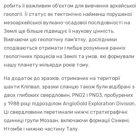
робить її важливим об'єктом для вивчення архейської
геології. Її статус як тектонічно найменш порушеної
мезоархейської вулкано-осадової послідовності на
Землі ще більше підвищує її наукову цінність.
Вивчаючи цю геологічну пам'ятку, дослідники
сподіваються отримати глибше розуміння ранніх
геологічних процесів на Землі та умов, які формували
нашу планету мільярди років тому.
На додаток до зразків, отриманих на території
шахти Кліпвал, зразки сланцю також були відібрані з
двох глибоких свердловин, PNG2 і PNG3, пробурених
у 1988 році підрозділом AngloGold Exploration Division.
Ці свердловини перетинали нижчі стратиграфічні
одиниці групи Мозаан, включаючи формації Сінкені,
Нтомбе і нижню частину Талу.