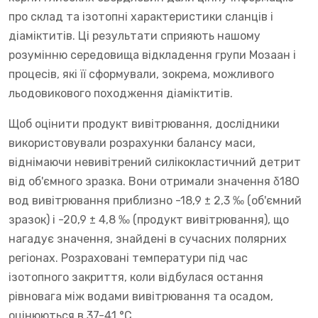
про склад та ізотопні характеристики сланців і
діаміктитів. Ці результати сприяють нашому
розумінню середовища відкладення групи Мозаан і
процесів, які її сформували, зокрема, можливого
льодовикового походження діаміктитів.
Щоб оцінити продукт вивітрювання, дослідники
використовували розрахунки балансу маси,
віднімаючи невивітрений силікокластичний детрит
від об'ємного зразка. Вони отримали значення δ18O
вод вивітрювання приблизно -18,9 ± 2,3 ‰ (об'ємний
зразок) і -20,9 ± 4,8 ‰ (продукт вивітрювання), що
нагадує значення, знайдені в сучасних полярних
регіонах. Розраховані температури під час
ізотопного закриття, коли відбулася остання
рівновага між водами вивітрювання та осадом,
оцінюються в 37-41 °C.