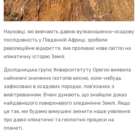
Науковці, які вивчають давню вулканошенно-осадову
послідовність у Південній Африці, зробили
революційне відкриття, яке проливає нове світло на
кліматичну історію Землі.
Дослідницька група Університетуту Орегон виявила
найнижчі значення ізотопів кисню, коли-небудь
зафіксовані в осадових породах, пов'язаних з
вивітрюванням. Вчені думають, що знайшли доказ
найдавнішого поверхневого зледеніння Землі. Якщо
це так, ми будемо вимушені змінити наше уявлення
про давні кліматичні та геологічні процеси на
планеті.