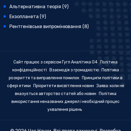
Альтернативна теорія
(9)
Екзопланета
(9)
Рентгенівське випромінювання
(8)
Сайт працює з сервісом Гугл Аналітика G4
Політика
конфіденційності
Взаємодія з громадкістю
Політика
розкриття та виправлення помилок
Принципи політики в
сфері етики
Пріоритети висвітлення новин
Заява: коли не
вказується авторство статей або новин
Політика
використання неназваних джерел і необхідний процес
ухвалення рішень
© 2026 Час Науки. Всі права захищені. Розробка