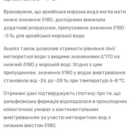
Враховуючи, що архейська морська вода могла мати
нижчі значення δ18O, дослідники виконали
додаткові розрахунки, припускаючи значення δ18O
-5 ‰ для архейської морської води.
Аналіз також дозволив отримати рівняння лінії
метеоритної води з вищими значеннями Δ'17O на
нижчий δ18O у морській воді. Згідно з цим
припущенням, значення δ18O у водах вивітрювання
становили від -26 до -28 ‰ при температурі 6-8 °C.
Отримані дані підтверджують гіпотезу про те, що
дельфкомська формація відкладалася в прохолодних
кліматичних умовах з континентальним
вивітрюванням за участю метеоритних вод з
низьким вмістом δ18O.