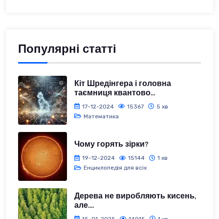
Популярні статті
Кіт Шредінгера і головна
таємниця квантово...
17-12-2024
15367
5 хв
Математика
Чому горять зірки?
19-12-2024
15144
1 хв
Енциклопедія для всіх
Дерева не виробляють кисень,
але....
15-01-2025
14915
1 хв