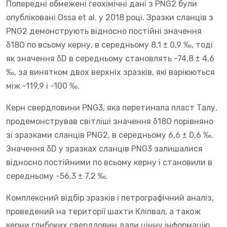
Попередні обмежені геохімічні дані з PNG2 були
опубліковані Ossa et al. у 2018 році. Зразки сланців з
PNG2 демонструють відносно постійні значення
δ18O по всьому керну, в середньому 8,1 ± 0,9 ‰, тоді
як значення δD в середньому становлять -74,8 ± 4,6
‰, за винятком двох верхніх зразків, які варіюються
між -119,9 і -100 ‰.
Керн свердловини PNG3, яка перетинала пласт Талу,
продемонстрував світліші значення δ18O порівняно
зі зразками сланців PNG2, в середньому 6,6 ± 0,6 ‰.
Значення δD у зразках сланців PNG3 залишалися
відносно постійними по всьому керну і становили в
середньому -56,3 ± 7,2 ‰.
Комплексний відбір зразків і петрографічний аналіз,
проведений на території шахти Кліпвал, а також
керни глибоких свердловин дали цінну інформацію