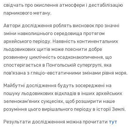
свідчать про окислення атмосфери і дестабілізацію
парникового метану.
Автори дослідження роблять висновок про значні
зміни навколишнього середовища протягом
архейського періоду. Наявність континентальних
льодовикових щитів може пояснити добре
розвинену циклічність осадконакопичення, що
спостерігається в Понгольській супергрупі, яка
пов'язана з гляціо-евстатичними змінами рівня моря.
Майбутні дослідження будуть зосереджені на
пошуку льодовикових відкладів в інших архейських
зеленокам'яних сукцесіях, щоб розширити наше
розуміння цього вирішального періоду в історії Землі.
Результати дослідженння можна прочитати
тут