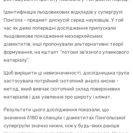
Ідентифікація льодовикових відкладів у супергрупі
Понгола - предмет дискусій серед науковців. У той
час як деякі попередні дослідження припускали
льодовикове походження мезоархейських
діаміктитів, інші пропонували альтернативні теорії
формування, на кшталт “потоки зв'язного уламкового
матеріалу”.
Щоб вирішити ці невизначеності, дослідницька група
застосувала потрійний ізотопний аналіз кисню -
метод, який вивчає ізотопний склад поверхневих
матеріалів і дає уявлення про широту і клімат.
Результати цього дослідження показали, що
значення δ18O в сланцях і діаміктитах Понгольської
супергрупи значно нижчі, ніж у будь-яких раніше