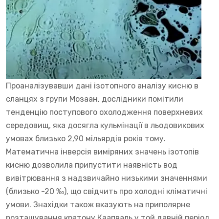
Проаналізувавши дані ізотопного аналізу кисню в
сланцях з групи Мозаан, дослідники помітили
тенденцію поступового охолодження поверхневих
середовищ, яка досягла кульмінації в льодовикових
умовах близько 2,90 мільярдів років тому.
Математична інверсія виміряних значень ізотопів
кисню дозволила припустити наявність вод
вивітрювання з надзвичайно низькими значеннями
(близько -20 ‰), що свідчить про холодні кліматичні
умови. Знахідки також вказують на приполярне
розташування кратону Каапваль у той давній період.