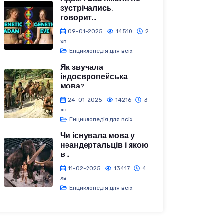
зустрічались,
говорит...
09-01-2025
14510
2
хв
Енциклопедія для всіх
Як звучала
індоєвропейська
мова?
24-01-2025
14216
3
хв
Енциклопедія для всіх
Чи існувала мова у
неандертальців і якою
в...
11-02-2025
13417
4
хв
Енциклопедія для всіх