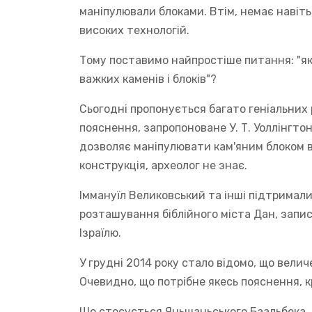
маніпулювали блоками. Втім, немає навіт
високих технологій.
Тому поставимо найпростіше питання: "як
важких каменів і блоків"?
Сьогодні пропонується багато геніальних 
пояснення, запропоноване У. Т. Уоллінгтон
дозволяє маніпулювати кам'яним блоком в
конструкція, археолог не знає.
Іммануїл Великовський та інші підтримали
розташування біблійного міста Дан, запис
Ізраїлю.
У грудні 2014 року стало відомо, що вели
Очевидно, що потрібне якесь пояснення, к
Що стосується Яньшаньського Баальбека. 