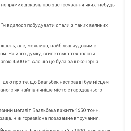
ь непрямих доказів про застосування яких-небудь
 їм вдалося побудувати стели з таких великих
рішень, але, можливо, найбільш чудовим є
ом. На його думку, єгипетська технологія
агою 4500 кг. Але що це була за інженерна
 ідею про те, що Баальбек насправді був місцем
аного як найпівнічніше місто стародавнього
чезний мегаліт Баальбека важить 1650 тонн.
раще, ніж горезвісне позаземне втручання.
Ймовірно він був побудований у 1400-х роках як