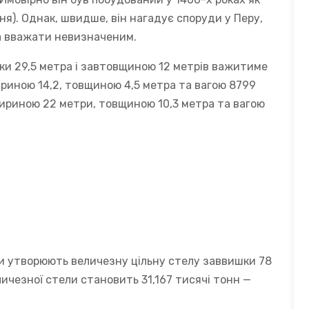
я). Однак, швидше, він нагадує споруди у Перу,
на вважати невизначеним.
ки 29,5 метра і завтовщиною 12 метрів важитиме
ириною 14,2, товщиною 4,5 метра та вагою 8799
шириною 22 метри, товщиною 10,3 метра та вагою
они утворюють величезну цільну стелу заввишки 78
личезної стели становить 31,167 тисячі тонн —