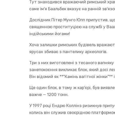
Тут знаходився вражаючий римський храм
саме ім'я Баальбек вказує на ранній зв'яз
Дослідник Пітер Мунго Юпп припустив, що 
священною проституцією на службі у Ваал
індійськими йогами!
Хоча залишки римських будівель вражають, 
ярусах збиває з пантелику археологів.
Три з них виготовлені з тесаного вапняку 
занепокоєння викликає блок, який досі леж
Він відомий як **"Камінь вагітної жінки"**
Ще один блок, в тому ж кар'єрі, був виявл
важче — 1200 тонн.
У 1997 році Ендрю Коллінз ризикнув прип
колись він служив своєрідною платформою