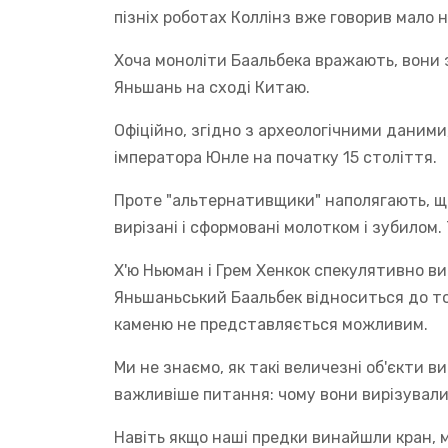
пізніх роботах Коллінз вже говорив мало 
Хоча моноліти Баальбека вражають, вони 
Яньшань на сході Китаю.
Офіційно, згідно з археологічними даними,
імператора Юнле на початку 15 століття.
Проте "альтернативщики" наполягають, що 
вирізані і сформовані молотком і зубилом.
Х'ю Ньюман і Грем Хенкок спекулятивно ви
Яньшаньський Баальбек відноситься до то
каменю не представляється можливим.
Ми не знаємо, як такі величезні об'єкти в
важливіше питання: чому вони вирізували 
Навіть якщо наші предки винайшли кран, м