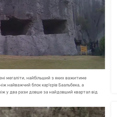
ені мегаліти, найбільший з яких важитиме
ніж найважчий блок кар'єрів Баальбека, а
ніж у два рази довше за найдовший квартал від