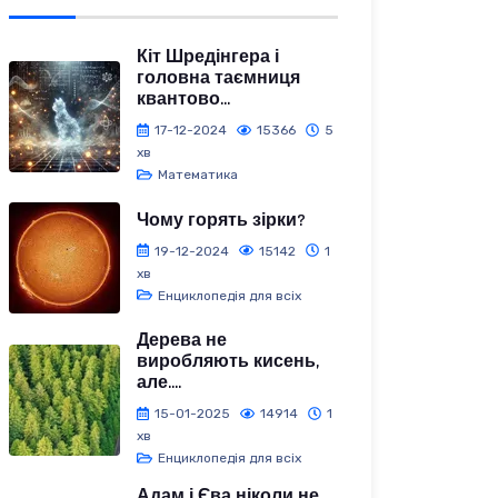
Кіт Шредінгера і
головна таємниця
квантово...
17-12-2024
15366
5
хв
Математика
Чому горять зірки?
19-12-2024
15142
1
хв
Енциклопедія для всіх
Дерева не
виробляють кисень,
але....
15-01-2025
14914
1
хв
Енциклопедія для всіх
Адам і Єва ніколи не