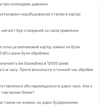
не про космодром давнини.
затьмарені недобудованою стелою в кар'єрі
 мегаліт був створений за часів правління
хоча це вапняковий кар'єр, камені не були
 Тобто вони були оброблені.
значають вік Баальбека в 12000 років.
го ж часу. Проте визначити істинний час обробки
иготовлялися або переміщалися в давні часи. Але є
такі великі блоки?
и також не знаємо, як давні будівельники