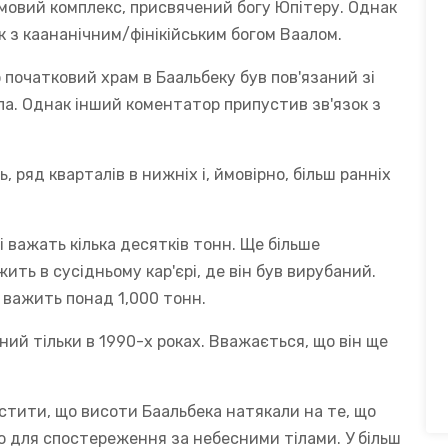
овий комплекс, присвячений богу Юпітеру. Однак
ок з каананічним/фінікійським богом Ваалом.
початковий храм в Баальбеку був пов'язаний зі
а. Однак інший коментатор припустив зв'язок з
ряд кварталів в нижніх і, ймовірно, більш ранніх
і важать кілька десятків тонн. Ще більше
ить в сусідньому кар'єрі, де він був вирубаний.
 і важить понад 1,000 тонн.
ений тільки в 1990-х роках. Вважається, що він ще
устити, що висоти Баальбека натякали на те, що
 для спостереження за небесними тілами. У більш