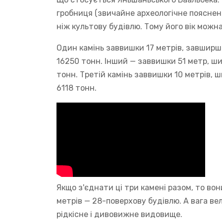
гробниця (звичайне археологічне поясненн
ніж культову будівлю. Тому його вік мож
Один камінь заввишки 17 метрів, завширш
16250 тонн. Інший — заввишки 51 метр, ш
тонн. Третій камінь заввишки 10 метрів, 
6118 тонн.
Якщо з'єднати ці три камені разом, то в
метрів — 28-поверхову будівлю. А вага ве
рідкісне і дивовижне видовище.