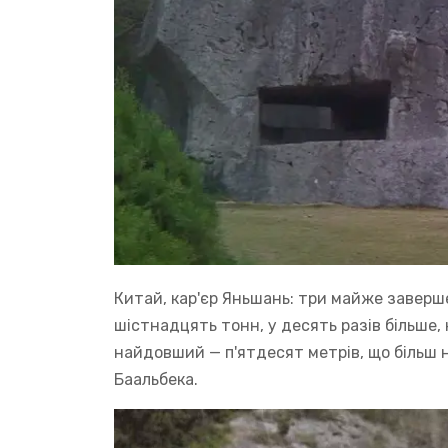
Китай, кар'єр Яньшань: три майже заверш
шістнадцять тонн, у десять разів більше, 
найдовший — п'ятдесят метрів, що більш 
Баальбека.