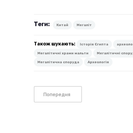
Теги:
Китай
Мегаліт
Також шукають:
Історія Єгипта
археоло
Мегалітичні храми мальти
Мегалітичні спору
Мегалітична споруда
Археологія
Попередня