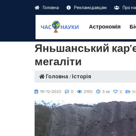
Головна
Рекламодавцям
Про н
Астрономія
Бі
Яньшанський кар’є
мегаліти
Головна
Історія
18-12-2023
0
2150
3 хв
2
Іс