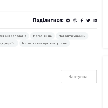
Поділитися:
гія антропологія
Мегаліти це
Мегаліти україни
ди україні
Мегалітична архітектура це
Наступна