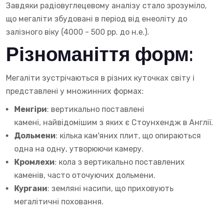
Завдяки радіовуглецевому аналізу стало зрозуміло,
що мегаліти збудовані в період від енеоліту до
залізного віку (4000 - 500 рр. до н.е.).
Різноманіття форм:
Мегаліти зустрічаються в різних куточках світу і
представлені у множинних формах:
Менгіри
: вертикально поставлені
камені, найвідомішим з яких є Стоунхендж в Англії.
Дольмени
: кілька кам'яних плит, що опираються
одна на одну, утворюючи камеру.
Кромлехи
: кола з вертикально поставлених
каменів, часто оточуючих дольмени.
Кургани
: земляні насипи, що приховують
мегалітичні поховання.