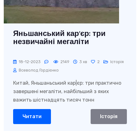
Яньшанський кар’єр: три
незвичайні мегаліти
18-12-2023
2149
3 хв
2
Історія
Всеволод Гордієнко
Китай, Яньшаньський кар|єр: три практично
завершені мегаліти, найбільший з яких
важить шістнадцять тисяч тонн
Читати
Історія