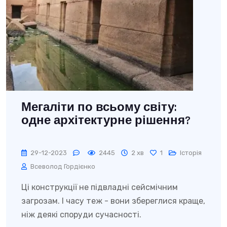
Мегаліти по всьому світу:
одне архітектурне рішення?
29-12-2023
2445
2 хв
1
Історія
Всеволод Гордієнко
Ці конструкції не підвладні сейсмічним
загрозам. І часу теж - вони збереглися краще,
ніж деякі споруди сучасності.