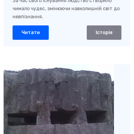
За час свого існування людство створило
чимало чудес, змінюючи навколишній світ до
невпізнання.
Читати
Історія