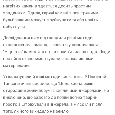
нагрітих каменів здається досить простим
завданням. Однак, гарячі камені з повітряними
бульбашками можуть зруйнуватися або навіть
вибухнути.
Дослідження вже підтвердили різні методи
охолодження каміння, - спочатку визначалася
"міцність" каміння, а потім закип'ятилася вода. Люди
постійно експериментували з навколишніми
матеріалами.
Утім, існували й інші методи кип'ятіння. У Північній
Танзанії вчені виявили, що 1,8 мільйона років
стародавні жили поруч із киплячими джерелами. Не
виключено, що задовго до появи вогню тварин
просто зіштовхували в джерела, а м'ясо їли після
того, як його викидало на землю.