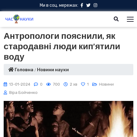
Ми в соц. мережах:
Антропологи пояснили, як
стародавні люди кип’ятили
воду
Головна
Новини науки
13-01-2024
0
700
2 хв
1
Новини
Віра Бойченко