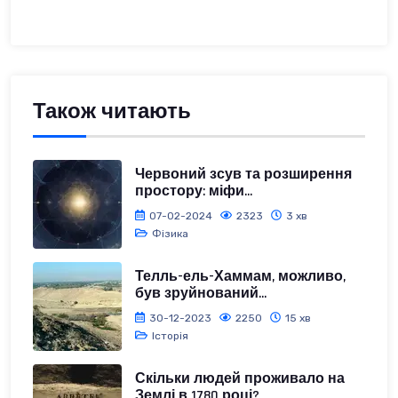
Також читають
Червоний зсув та розширення
простору: міфи...
07-02-2024
2323
3 хв
Фізика
Телль-ель-Хаммам, можливо,
був зруйнований...
30-12-2023
2250
15 хв
Історія
Скільки людей проживало на
Землі в 1780 році?