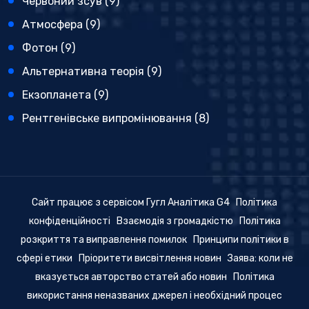
Червоний зсув
(9)
Атмосфера
(9)
Фотон
(9)
Альтернативна теорія
(9)
Екзопланета
(9)
Рентгенівське випромінювання
(8)
Сайт працює з сервісом Гугл Аналітика G4
Політика
конфіденційності
Взаємодія з громадкістю
Політика
розкриття та виправлення помилок
Принципи політики в
сфері етики
Пріоритети висвітлення новин
Заява: коли не
вказується авторство статей або новин
Політика
використання неназваних джерел і необхідний процес