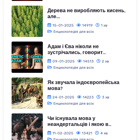
Дерева не виробляють кисень,
але....
15-01-2025
14919
1 хв
Енциклопедія для всіх
Адам і Єва ніколи не
зустрічались, говорит...
09-01-2025
14513
2 хв
Енциклопедія для всіх
Як звучала індоєвропейська
мова?
24-01-2025
14223
3 хв
Енциклопедія для всіх
Чи існувала мова у
неандертальців і якою в...
11-02-2025
13421
4 хв
Енциклопедія для всіх