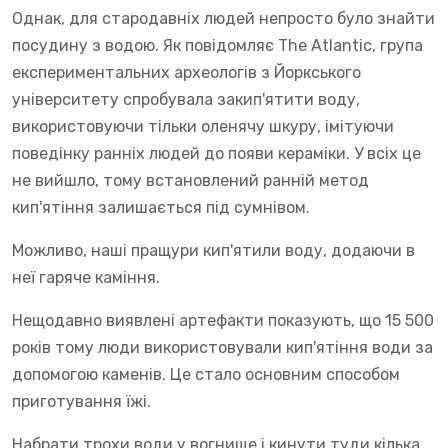
Однак, для стародавніх людей непросто було знайти
посудину з водою. Як повідомляє The Atlantic, група
експериментальних археологів з Йоркського
університету спробувала закип'ятити воду,
використовуючи тільки оленячу шкуру, імітуючи
поведінку ранніх людей до появи кераміки. У всіх це
не вийшло, тому встановлений ранній метод
кип'ятіння залишається під сумнівом.
Можливо, наші пращури кип'ятили воду, додаючи в
неї гаряче каміння.
Нещодавно виявлені артефакти показують, що 15 500
років тому люди використовували кип'ятіння води за
допомогою каменів. Це стало основним способом
приготування їжі.
Набрати трохи води у вогнище і кинути туди кілька