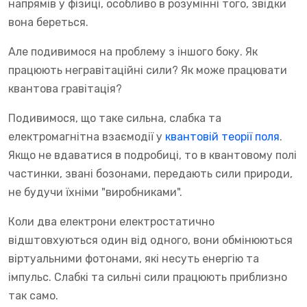
напрямів у фізиці, особливо в розумінні того, звідки
вона береться.
Але подивимося на проблему з іншого боку. Як
працюють негравітаційні сили? Як може працювати
квантова гравітація?
Подивимося, що таке сильна, слабка та
електромагнітна взаємодії у
квантовій теорії поля
.
Якщо не вдаватися в подробиці, то в квантовому полі
частинки, звані бозонами, передають сили природи,
не будучи їхніми "виробниками".
Коли два електрони електростатично
відштовхуються один від одного, вони обмінюються
віртуальними фотонами, які несуть енергію та
імпульс. Слабкі та сильні сили працюють приблизно
так само.