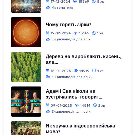
17-12-2024
15369
5 хв
Математика
Чому горять зірки?
19-12-2024
15145
1 хв
Енциклопедія для всіх
Дерева не виробляють кисень,
але....
15-01-2025
14919
1 хв
Енциклопедія для всіх
Адам і Єва ніколи не
зустрічались, говорит...
09-01-2025
14514
2 хв
Енциклопедія для всіх
Як звучала індоєвропейська
мова?