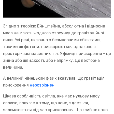
Згідно з теорією Ейнштейна, абсолютна і відносна
маса не мають жодного стосунку до гравітаційної
сили. Усі речі, включно з безмасовими об'єктами,
такими як фотони, прискорюються однаково в
просторі-часі масивних тіл. У фізиці прискорення - це
зміна або швидкості, або напрямку. Це векторна
величина.
А великий німецький фізик вказував, що гравітація і
прискорення
нерозрізнені
.
Цікава особливість світла, яке має нульову масу
спокою, полягає в тому, що воно, здається,
заломлюється під час прискорення. Що глибше воно