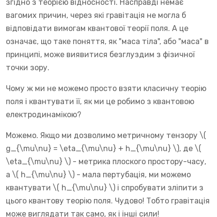
згідно з теорією відносності. Насправді немає
вагомих причин, через які гравітація не могла б
відповідати вимогам квантової теорії поля. А це
означає, що таке поняття, як "маса тіла", або "маса" в
принципі, може виявитися безглуздим з фізичної
точки зору.
Чому ж ми не можемо просто взяти класичну теорію
поля і квантувати її, як ми це робимо з квантовою
електродинамікою?
Можемо. Якщо ми дозволимо метричному тензору \(
g_{\mu\nu} = \eta_{\mu\nu} + h_{\mu\nu} \), де \(
\eta_{\mu\nu} \) - метрика плоского простору-часу,
а \( h_{\mu\nu} \) - мала пертубація, ми можемо
квантувати \( h_{\mu\nu} \) і спробувати зліпити з
цього квантову теорію поля. Чудово! Тобто гравітація
може виглядати так само, як і інші сили!