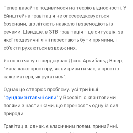
Тепер давайте подивимося на теорію відносності. У
Ейнштейна гравітація не опосередковується
бозонами, що літають навколо і взаємодіють із
речами. Швидше, в ЗТВ гравітація - це ситуація, за
якої геодезичні лінії перестають бути прямими, і
об'єкти рухаються вздовж них.
Як свого часу стверджував Джон Арчибальд Вілер,
"маса каже простору, як викривити час, а простір
каже матерії, як рухатися".
Однак це створює проблему: усі три інші
"
фундаментальні сили
" у Всесвіті є квантовими
полями з частинками, що переносять одну із сил
природи.
Гравітація, однак, є класичним полем, принаймні,