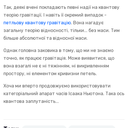
Так, деякі вчені покладають певні надії на квантову
теорію гравітації. І навіть її окремий випадок -
петльову квантову гравітацію
. Вона нагадує
загальну теорію відносності, тільки... без маси. Тим
більше абсолютної та відносної маси.
Однак головна заковика в тому, що ми не знаємо
точно, як працює гравітація. Може виявитися, що
вона взагалі не є ні тяжінням, ні викривленням
простору, ні елементом кривизни петель.
Хоча ми вперто продовжуємо використовувати
категоріальний апарат часів Ісаака Ньютона. Така ось
квантова заплутаність...