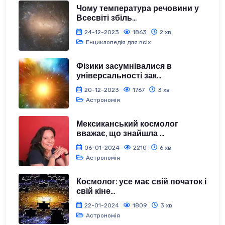
Чому температура речовини у
Всесвіті збіль...
24-12-2023
1863
2 хв
Енциклопедія для всіх
Фізики засумнівалися в
універсальності зак...
20-12-2023
1767
3 хв
Астрономія
Мексиканський космолог
вважає, що знайшла ...
06-01-2024
2210
6 хв
Астрономія
Космолог: усе має свій початок і
свій кіне...
22-01-2024
1809
3 хв
Астрономія