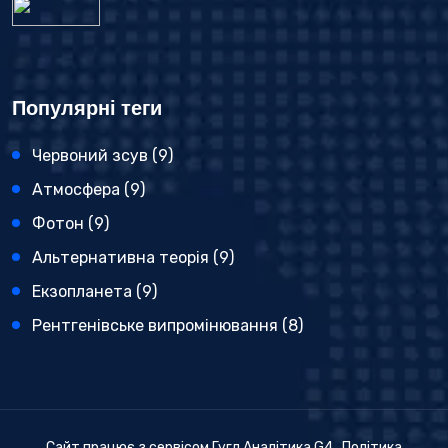
Популярні теги
Червоний зсув
(9)
Атмосфера
(9)
Фотон
(9)
Альтернативна теорія
(9)
Екзопланета
(9)
Рентгенівське випромінювання
(8)
Сайт працює з сервісом Гугл Аналітика G4
Політика