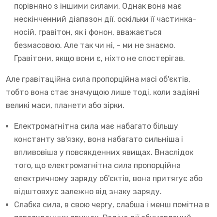
порівняно з іншими силами. Однак вона має
нескінченний діапазон дії, оскільки її частинка-
носій, гравітон, як і фонон, вважається
безмасовою. Але так чи ні, - ми не знаємо.
Гравітони, якщо вони є, ніхто не спостерігав.
Але гравітаційна сила пропорційна масі об'єктів,
тобто вона стає значущою лише тоді, коли задіяні
великі маси, планети або зірки.
Електромагнітна сила має набагато більшу
константу зв'язку, вона набагато сильніша і
впливовіша у повсякденних явищах. Внаслідок
того, що електромагнітна сила пропорційна
електричному заряду об'єктів, вона притягує або
відштовхує залежно від знаку заряду.
Слабка сила, в свою чергу, слабша і менш помітна в