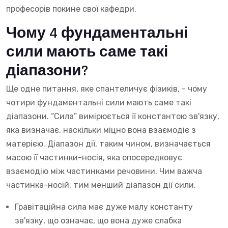
професорів покине свої кафедри.
Чому 4 фундаментальні
сили мають саме такі
діапазони?
Ще одне питання, яке спантеличує фізиків, - чому
чотири фундаментальні сили мають саме такі
діапазони. “Сила” вимірюється її константою зв'язку,
яка визначає, наскільки міцно вона взаємодіє з
матерією. Діапазон дії, таким чином, визначається
масою її частинки-носія, яка опосередковує
взаємодію між частинками речовини. Чим важча
частинка-носій, тим менший діапазон дії сили.
Гравітаційна сила має дуже малу константу
зв'язку, що означає, що вона дуже слабка