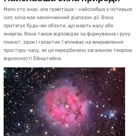
Мало хто знає, але гравітація - найслабша з чотирьох
сил, хоча має нескінченний діапазон дії. Вона
притягує будь-які об'єкти, що мають масу або
енергію. Вона також відповідає за формування і руху
планет, зірок і галактик. І впливає на викривлення
простору-часу, як це передбачено загальною теорією
відносності Ейнштейна.