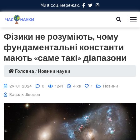
Ми в соц. мережах:
Фізики не розуміють, чому
фундаментальні константи
мають «саме такі» діапазони
Головна
Новини науки
29-01-2024
0
1241
4 хв
1
Новини
Василь Швецов