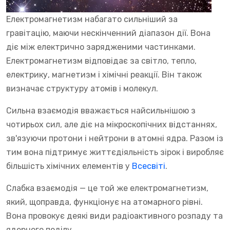
Електромагнетизм набагато сильніший за
гравітацію, маючи нескінченний діапазон дії. Вона
діє між електрично зарядженими частинками.
Електромагнетизм відповідає за світло, тепло,
електрику, магнетизм і хімічні реакції. Він також
визначає структуру атомів і молекул.
Сильна взаємодія вважається найсильнішою з
чотирьох сил, але діє на мікроскопічних відстаннях,
зв'язуючи протони і нейтрони в атомні ядра. Разом із
тим вона підтримує життєдіяльність зірок і виробляє
більшість хімічних елементів у
Всесвіті
.
Слабка взаємодія — це той же електромагнетизм,
який, щоправда, функціонує на атомарного рівні.
Вона провокує деякі види радіоактивного розпаду та
ядерного поділу.