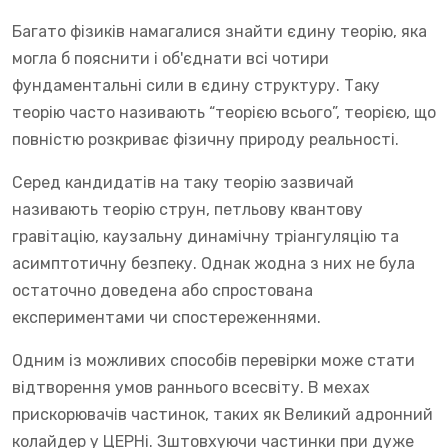
Багато фізиків намагалися знайти єдину теорію, яка
могла б пояснити і об'єднати всі чотири
фундаментальні сили в єдину структуру. Таку
теорію часто називають “теорією всього”, теорією, що
повністю розкриває фізичну природу реальності.
Серед кандидатів на таку теорію зазвичай
називають теорію струн, петльову квантову
гравітацію, каузальну динамічну тріангуляцію та
асимптотичну безпеку. Однак жодна з них не була
остаточно доведена або спростована
експериментами чи спостереженнями.
Одним із можливих способів перевірки може стати
відтворення умов раннього всесвіту. В мехах
прискорювачів частинок, таких як Великий адронний
колайдер у ЦЕРНі. Зштовхуючи частинки при дуже