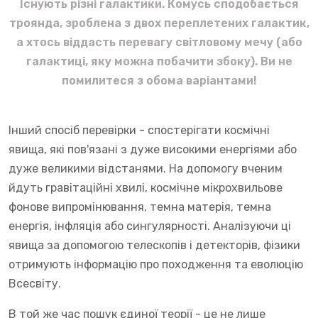
Існують різні галактики. Комусь сподобається
троянда, зроблена з двох переплетених галактик,
а хтось віддасть перевагу світловому мечу (або
галактиці, яку можна побачити збоку). Ви не
помилитеся з обома варіантами!
Інший спосіб перевірки - спостерігати космічні
явища, які пов'язані з дуже високими енергіями або
дуже великими відстанями. На допомогу вченим
йдуть гравітаційні хвилі, космічне мікрохвильове
фонове випромінювання, темна матерія, темна
енергія, інфляція або сингулярності. Аналізуючи ці
явища за допомогою телескопів і детекторів, фізики
отримують інформацію про походження та еволюцію
Всесвіту.
В той же час пошук єдиної теорії - це не лише