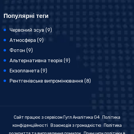
Популярні теги
Червоний зсув
(9)
Атмосфера
(9)
Фотон
(9)
Альтернативна теорія
(9)
Екзопланета
(9)
Рентгенівське випромінювання
(8)
Сайт працює з сервісом Гугл Аналітика G4
Політика
конфіденційності
Взаємодія з громадкістю
Політика
розкриття та виправлення помилок
Принципи політики в