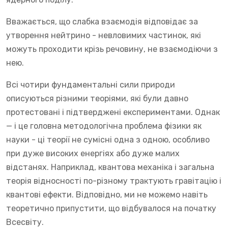
Вважається, що слабка взаємодія відповідає за
утворення нейтрино - невловимих частинок, які
можуть проходити крізь речовину, не взаємодіючи з
нею.
Всі чотири фундаментальні сили природи
описуються різними теоріями, які були давно
протестовані і підтверджені експериментами. Однак
— і це головна методологічна проблема фізики як
науки - ці теорії не сумісні одна з одною, особливо
при дуже високих енергіях або дуже малих
відстанях. Наприклад, квантова механіка і загальна
теорія відносності по-різному трактують гравітацію і
квантові ефекти. Відповідно, ми не можемо навіть
теоретично припустити, що відбувалося на початку
Всесвіту.