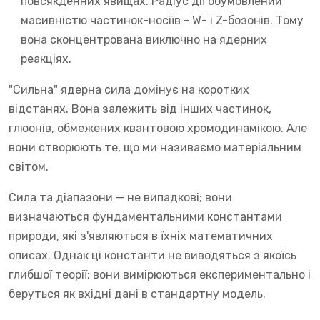
повсякденних явищах. Радіус дії обумовлений
масивністю частинок-носіїв - W- і Z-бозонів. Тому
вона сконцентрована виключно на ядерних
реакціях.
"Сильна" ядерна сила домінує на коротких
відстанях. Вона залежить від інших частинок,
глюонів, обмежених квантовою хромодинамікою. Але
вони створюють те, що ми називаємо матеріальним
світом.
Сила та діапазони — не випадкові; вони
визначаються фундаментальними константами
природи, які з'являються в їхніх математичних
описах. Однак ці константи не виводяться з якоїсь
глибшої теорії; вони вимірюються експериментально і
беруться як вхідні дані в стандартну модель.