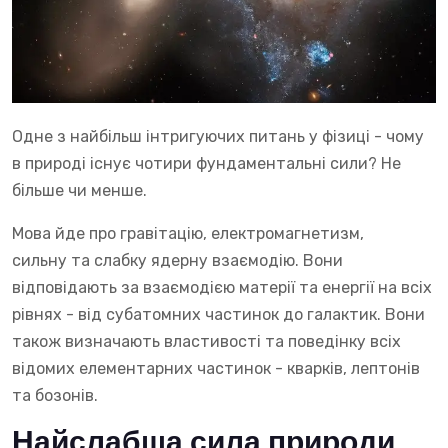
Одне з найбільш інтригуючих питань у фізиці - чому
в природі існує чотири фундаментальні сили? Не
більше чи менше.
Мова йде про гравітацію, електромагнетизм,
сильну та слабку ядерну взаємодію. Вони
відповідають за взаємодією матерії та енергії на всіх
рівнях - від субатомних частинок до галактик. Вони
також визначають властивості та поведінку всіх
відомих елементарних частинок - кварків, лептонів
та бозонів.
Найслабша сила природи