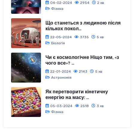
04-02-2024
2954
2 хв
Фізика
Що станеться з людиною після
кількох покол...
22-05-2024
3735
5 хв
Біологія
Чи є космологічне Ніщо тим, «з
чого все»? ...
22-01-2024
2143
5 хв
Астрономія
Як перетворити кінетичну
енергію на масу: ...
05-03-2024
2518
3 хв
Фізика