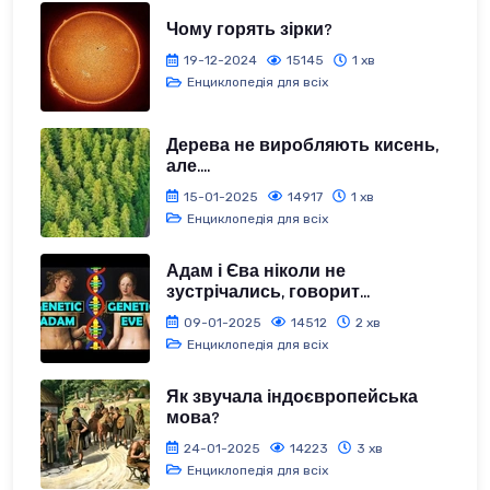
Чому горять зірки?
19-12-2024
15145
1 хв
Енциклопедія для всіх
Дерева не виробляють кисень,
але....
15-01-2025
14917
1 хв
Енциклопедія для всіх
Адам і Єва ніколи не
зустрічались, говорит...
09-01-2025
14512
2 хв
Енциклопедія для всіх
Як звучала індоєвропейська
мова?
24-01-2025
14223
3 хв
Енциклопедія для всіх