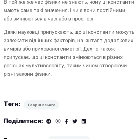
В той же же час фізики не знають, чому ці константи
мають саме такі значення, і чи є вони постійними,
або змінюються в часі або в просторі.
Деякі науковці припускають, що ці константи можуть
залежати від інших факторів, на кшталт додаткових
вимірів або прихованої симетрії. Дехто також
припускає, що ці константи змінюються в різних
регіонах мультивсесвіту, таким чином створюючи
різні закони фізики.
Теги:
Теорія всього
Поділитися: