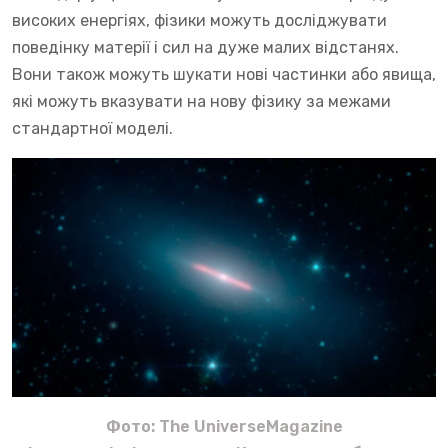
високих енергіях, фізики можуть досліджувати
поведінку матерії і сил на дуже малих відстанях.
Вони також можуть шукати нові частинки або явища,
які можуть вказувати на нову фізику за межами
стандартної моделі.
Фото: The UniverseMagazine