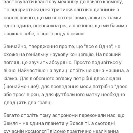
застосувати квантову механіку до всього космосу,
то відкриється ідея тритисячолітньої давнини: в
основі всього, що ми спостерігаємо, лежить тільки
одна єдина, всеосяжна річ, а все інше, що ми бачимо
навколо себе, є свого роду ілюзією.
Звичайно, твердження про те, що "все є Одне", не
схоже на геніальну наукову концепцію. На перший
погляд, це звучить абсурдно. Просто подивіться у
вікно. Найчастіше на вулиці стоїть не одна машина, а
кілька. Для любовного зв'язку потрібні двоє людей
(щонайменше!), для проведення меси потрібно "двоє
або троє" вірян, а для футбольного матчу необхідно
двадцять два гравці.
Багато століть тому астрономи переконали нас, що
Земля - не єдина планета у Всесвіті, а сьогодні
сучасній космології відомо практично незліченна