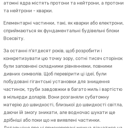
атомні ядра містять протони та нейтрони, а протони
та нейтрони - кварки.
Елементарні частинки, такі, як кварки або електрони,
сприймаються як фундаментальні будівельні блоки
Всесвіту.
За останні п'ятдесят років, щоб розробити і
конкретизувати цю точку зору, сотні тисяч сторінок
були заповнені складними рівняннями, повними
дивних символів. Щоб перевірити ці ідеї, були
побудовані гігантські установки для знищення
частинок, труби завдовжки в багато миль і вартістю
в мільярди доларів. Вони розганяли субатомну
матерію до швидкості, близької до швидкості світла,
даючи їй змогу зникати, але водночас шукати ще
дрібніші або поки що не виявлені частинки.
Детальніше про ці прискорювачі можна дізнатися на