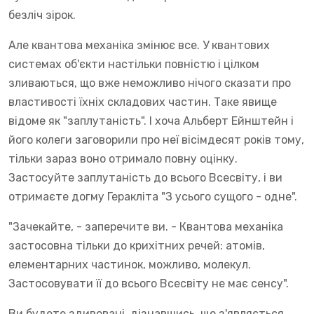
безліч зірок.
Але квантова механіка змінює все. У квантових
системах об'єкти настільки повністю і цілком
зливаються, що вже неможливо нічого сказати про
властивості їхніх складових частин. Таке явище
відоме як "заплутаність". І хоча Альберт Ейнштейн і
його колеги заговорили про неї вісімдесят років тому,
тільки зараз воно отримало повну оцінку.
Застосуйте заплутаність до всього Всесвіту, і ви
отримаєте догму Геракліта "З усього сущого - одне".
"Зачекайте, - заперечите ви. - Квантова механіка
застосовна тільки до крихітних речей: атомів,
елементарних частинок, можливо, молекул.
Застосовувати її до всього Всесвіту не має сенсу".
Ви будете здивовані, дізнавшись, що з'являється