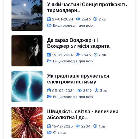
У якій частині Сонця протікають
термоядерн...
27-01-2024
2646
2 хв
Енциклопедія для всіх
Де зараз Вояджер-1 і
Вояджер-2? місія закрита
16-01-2024
2343
6 хв
Енциклопедія для всіх
Як гравітація пручається
електромагнетизму
03-02-2024
2519
3 хв
Енциклопедія для всіх
Швидкість світла - величина
абсолютна і до...
15-12-2023
2204
1 хв
Фізика