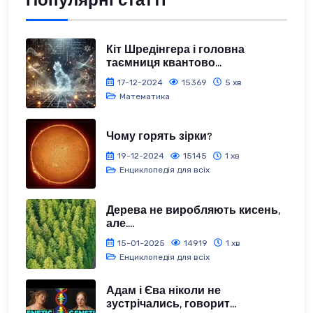
Популярні статті
Кіт Шредінгера і головна
таємниця квантово...
17-12-2024
15369
5 хв
Математика
Чому горять зірки?
19-12-2024
15145
1 хв
Енциклопедія для всіх
Дерева не виробляють кисень,
але....
15-01-2025
14919
1 хв
Енциклопедія для всіх
Адам і Єва ніколи не
зустрічались, говорит...