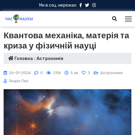
Ми в соц. мережах:
Квантова механіка, матерія та
криза у фізичній науці
Головна
Астрономія
26-01-2024
0
2114
5 хв
3
Астрономія
Генріх Пес