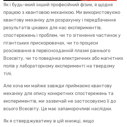
Як і будь-який інший професійний фізик, я щодня
працюю з квантовою механікою. Ми використовуємо
квантову механіку для розрахунку і передбачення
результатів цікавих для нас експериментів,
спостережень і проблем, чи то зіткнення частинок у
гігантських прискорювачах, чи то процеси
розсіювання в первіснозданній плазмі раннього
Всесвіту, чи то поведінка електричних або магнітних
полів у лабораторному експерименті на твердому
тілі.
Але хоча ми майже завжди приймаємо квантову
механіку для опису конкретних спостережень та
експериментів, ми зазвичай не застосовуємо її до
всього Всесвіту. Це має запаморочливі наслідки.
Як я стверджуватиму в цій книжці, якщо