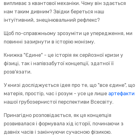
випливає з квантової механіки. Чому він здається
нам таким дивним? Звідки береться наш
інтуїтивний, знецінювальний рефлекс?
Щоб по-справжньому зрозуміти це упередження, ми
повинні зазирнути в історію монізму.
Книжка "Єдине" - це історія як серйозної кризи у
фізиці, так і напівзабутої концепції, здатної її
розв'язати.
У книзі досліджується ідея про те, що "все єдине", що
матерія, простір, час і розум - усе це лише
артефакти
нашої грубозернистої перспективи Всесвіту.
Принагідно розповідається, як ця концепція
розвивалася і формувала хід історії, починаючи з
давніх часів і закінчуючи сучасною фізикою.