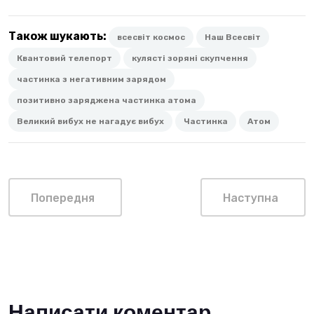
Також шукають:
всесвіт космос
Наш Всесвіт
Квантовий телепорт
кулясті зоряні скупчення
частинка з негативним зарядом
позитивно заряджена частинка атома
Великий вибух не нагадує вибух
Частинка
Атом
Попередня
Наступна
Написати коментар