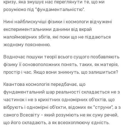
кризу, яка змушує нас переглянути те, що ми
розуміємо під "фундаментальністю".
Нині найблискучіші фізики і космологи відчужені
експериментальними даними від вкрай
малоймовірних збігів, які поки що не піддаються
жодному поясненню.
Водночас пошуки теорії всього сущого позбавляють
фізику її основоположних понять, таких, як матерія,
простір і час. Якщо вони зникнуть, що залишиться?
Квантова космологія передбачає, що
фундаментальний шар реальності складається не з
частинок і не з крихітних одномірних об'єктів, що
вібрують і одномірні об'єкти, відомих як "струни", а з
самого Всесвіту - який розуміють не як суму речей,
що його складають, а як всеохоплюючу єдність.