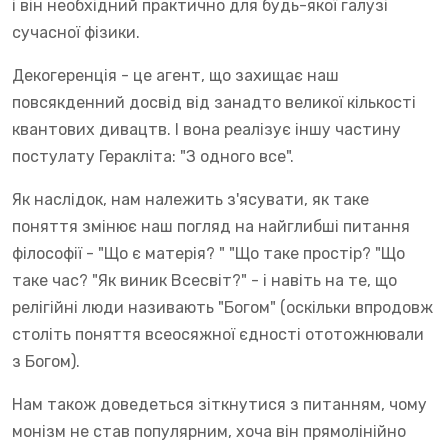
і він необхідний практично для будь-якої галузі
сучасної фізики.
Декогеренція - це агент, що захищає наш
повсякденний досвід від занадто великої кількості
квантових дивацтв. І вона реалізує іншу частину
постулату Геракліта: "З одного все".
Як наслідок, нам належить з'ясувати, як таке
поняття змінює наш погляд на найглибші питання
філософії - "Що є матерія? " "Що таке простір? "Що
таке час? "Як виник Всесвіт?" - і навіть на те, що
релігійні люди називають "Богом" (оскільки впродовж
століть поняття всеосяжної єдності ототожнювали
з Богом).
Нам також доведеться зіткнутися з питанням, чому
монізм не став популярним, хоча він прямолінійно