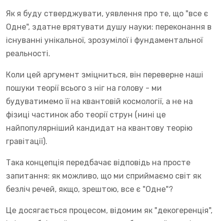
Як я буду стверджувати, уявлення про те, що "все є
Одне", здатне врятувати душу науки: переконання в
існуванні унікальної, зрозумілої і фундаментальної
реальності.
Коли цей аргумент зміцниться, він переверне наші
пошуки теорії всього з ніг на голову - ми
будуватимемо її на квантовій космології, а не на
фізиці частинок або теорії струн (нині це
найпопулярніший кандидат на квантову теорію
гравітації).
Така концепція передбачає відповідь на просте
запитання: як можливо, що ми сприймаємо світ як
безліч речей, якщо, зрештою, все є "Одне"?
Це досягається процесом, відомим як "декогеренція",