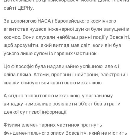
сайті ЦЕРНу.
За допомогою НАСА і Європейського космічного
агентства чудеса інженерної думки були запущені в
космос. Вони слухали найбільш ранні події у Всесвіті,
щоб зрозуміти, який вигляд мав світ, коли він був
усього лише супом із гарячих частинок.
Ця філософія була надзвичайно успішною, але є і
сліпа пляма. Атоми, протони і нейтрони, електрони і
кварки описуються квантовою механікою.
А згідно з квантовою механікою, у загальному
випадку неможливо розкласти об'єкт без втрати
деякої суттєвої інформації.
Фізики елементарних частинок прагнуть
фундаментального опису Всесвіту, який не містить