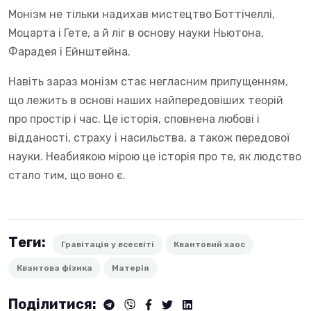
Монізм не тільки надихав мистецтво Боттічеллі,
Моцарта і Гете, а й ліг в основу науки Ньютона,
Фарадея і Ейнштейна.
Навіть зараз монізм стає негласним припущенням,
що лежить в основі наших найпередовіших теорій
про простір і час. Це історія, сповнена любові і
відданості, страху і насильства, а також передової
науки. Неабиякою мірою це історія про те, як людство
стало тим, що воно є.
Теги:
Гравітація у всесвіті
Квантовий хаос
Квантова фізика
Матерія
Поділитися: