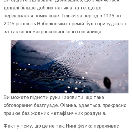
дедалі більше добрих натяків на те, що це
переконання помилкове. Тільки за період з 1996 по
2016 рік шість Нобелівських премій було присуджено
за так звані макроскопічні квантові явища.
Ви можете підняти руки і заявити, що таке
обговорення безглузде. Фізика, здається, прекрасно
працює без жодних метафізичних роздумів.
Факт у тому, що це не так. Нині фізика переживає