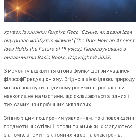
Уривок із книжки Генріха Песа "Єдине: як давня ідея
відкриває майбутнє фізики" (The One: How an Ancient
Idea Holds the Future of Physics). Передруковано з
видавництва Basic Books, Copyright © 2023.
З моменту відкриття атома фізики дотримувалися
філософії редукціонізму. Згідно з цією ідеєю, природу
можна осягнути в єдиному розумінні, розклавши
навколишнє на частини, що складаються з одних і
тих самих найдрібніших складових.
Згідно з цим поширеним уявленням, такі повсякденні
предмети, як стільці, столи та книжки, складаються
з атомів, атоми - з атомних ядер та електронів,