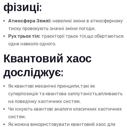
фізиці:
Атмосфера Землі:
невеликі зміни в атмосферному
тиску провокують значні зміни погоди.
Рух трьох тіл:
траєкторії трьох тіл,що обертаються
одне навколо одного.
Квантовий хаос
досліджує:
Як квантові механічні принципи,такі як
суперпозиція та квантова заплутаність,впливають
на поведінку хаотичних систем.
Чи існують квантові аналоги класичних хаотичних
систем.
Як можна використовувати квантовий хаос для