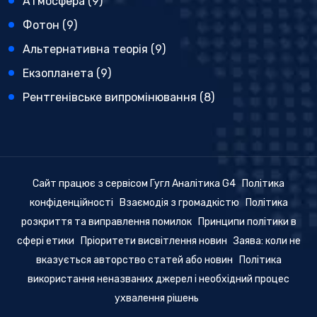
Атмосфера
(9)
Фотон
(9)
Альтернативна теорія
(9)
Екзопланета
(9)
Рентгенівське випромінювання
(8)
Сайт працює з сервісом Гугл Аналітика G4
Політика
конфіденційності
Взаємодія з громадкістю
Політика
розкриття та виправлення помилок
Принципи політики в
сфері етики
Пріоритети висвітлення новин
Заява: коли не
вказується авторство статей або новин
Політика
використання неназваних джерел і необхідний процес
ухвалення рішень