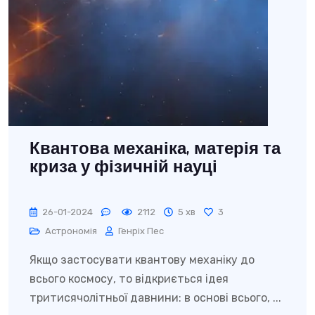
Квантова механіка, матерія та
криза у фізичній науці
26-01-2024
2112
5 хв
3
Астрономія
Генріх Пес
Якщо застосувати квантову механіку до
всього космосу, то відкриється ідея
тритисячолітньої давнини: в основі всього, ...