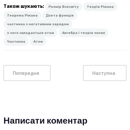
Також шукають:
Розмір Всесвіту
Теорія Рімана
Теорема Рімана
Дзета функція
частинка з негативним зарядом
з чого складається атом
Алгебра і теорія чисел
Частинка
Атом
Попередня
Наступна
Написати коментар