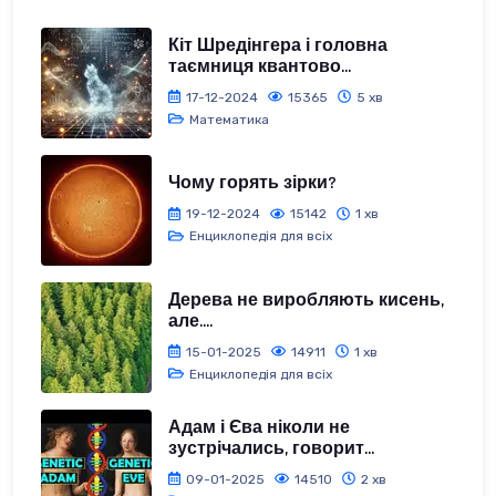
Кіт Шредінгера і головна
таємниця квантово...
17-12-2024
15365
5 хв
Математика
Чому горять зірки?
19-12-2024
15142
1 хв
Енциклопедія для всіх
Дерева не виробляють кисень,
але....
15-01-2025
14911
1 хв
Енциклопедія для всіх
Адам і Єва ніколи не
зустрічались, говорит...
09-01-2025
14510
2 хв