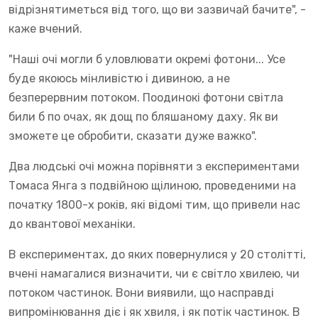
відрізнятиметься від того, що ви зазвичай бачите", -
каже вчений.
"Наші очі могли б уловлювати окремі фотони... Усе
буде якоюсь мінливістю і дивиною, а не
безперервним потоком. Поодинокі фотони світла
били б по очах, як дощ по бляшаному даху. Як ви
зможете це обробити, сказати дуже важко".
Два людські очі можна порівняти з експериментами
Томаса Янга з подвійною щілиною, проведеними на
початку 1800-х років, які відомі тим, що привели нас
до квантової механіки.
В експериментах, до яких повернулися у 20 столітті,
вчені намагалися визначити, чи є світло хвилею, чи
потоком частинок. Вони виявили, що насправді
випромінювання діє і як хвиля, і як потік частинок. В