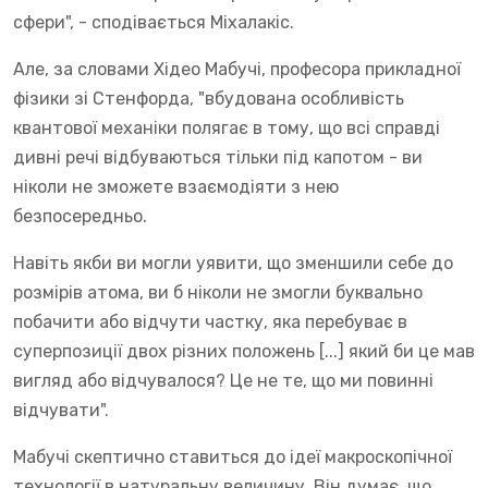
сфери", - сподівається Міхалакіс.
Але, за словами Хідео Мабучі, професора прикладної
фізики зі Стенфорда, "вбудована особливість
квантової механіки полягає в тому, що всі справді
дивні речі відбуваються тільки під капотом - ви
ніколи не зможете взаємодіяти з нею
безпосередньо.
Навіть якби ви могли уявити, що зменшили себе до
розмірів атома, ви б ніколи не змогли буквально
побачити або відчути частку, яка перебуває в
суперпозиції двох різних положень [...] який би це мав
вигляд або відчувалося? Це не те, що ми повинні
відчувати".
Мабучі скептично ставиться до ідеї макроскопічної
технології в натуральну величину. Він думає, що