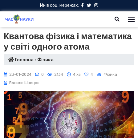
Ми в соц. мережах:
Квантова фізика і математика
у світі одного атома
Головна
Фізика
23-01-2024
0
2134
4 хв
4
Фізика
Василь Швецов