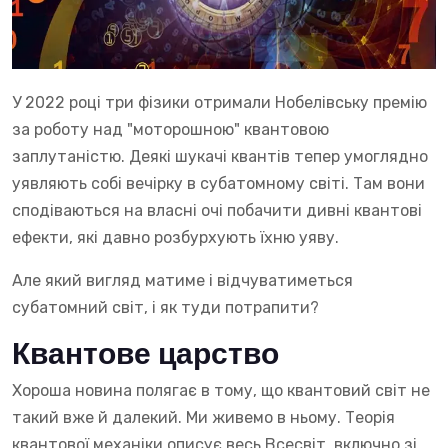
У 2022 році три фізики отримали Нобелівську премію
за роботу над "моторошною" квантовою
заплутаністю. Деякі шукачі квантів тепер умоглядно
уявляють собі вечірку в субатомному світі. Там вони
сподіваються на власні очі побачити дивні квантові
ефекти, які давно розбурхують їхню уяву.
Але який вигляд матиме і відчуватиметься
субатомний світ, і як туди потрапити?
Квантове царство
Хороша новина полягає в тому, що квантовий світ не
такий вже й далекий. Ми живемо в ньому. Теорія
квантової механіки описує весь Всесвіт, включно зі