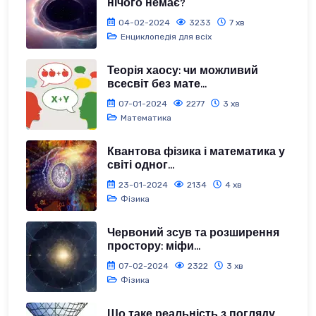
нічого немає?
04-02-2024
3233
7 хв
Енциклопедія для всіх
Теорія хаосу: чи можливий
всесвіт без мате...
07-01-2024
2277
3 хв
Математика
Квантова фізика і математика у
світі одног...
23-01-2024
2134
4 хв
Фізика
Червоний зсув та розширення
простору: міфи...
07-02-2024
2322
3 хв
Фізика
Що таке реальність з погляду