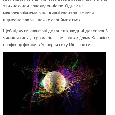
звичною нам повсякденністю. Однак на
макроскопічному рівні дивні квантові ефекти
відносно слабкі і важко сприймаються.
Щоб відчути квантові дивацтва, людині довелося б
зменшитися до розмірів атома, каже Джим Какаліос,
професор фізики з Університету Міннесоти.