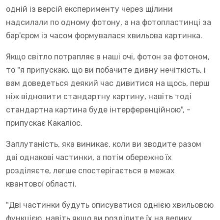
одній із версій експерименту через щілини
надсилали по одному фотону, а на фотопластинці за
бар'єром із часом формувалася хвильова картинка.
Якщо світло потрапляє в наші очі, фотон за фотоном,
то "я припускаю, що ви побачите дивну нечіткість, і
вам доведеться деякий час дивитися на щось, перш
ніж відновити стандартну картину, навіть тоді
стандартна картина буде інтерференційною", -
припускає Какаліос.
Заплутаність, яка виникає, коли ви зводите разом
дві однакові частинки, а потім обережно їх
розділяєте, легше спостерігається в межах
квантової області.
"Дві частинки будуть описуватися однією хвильовою
функцією, навіть якщо ви розділите їх на велику