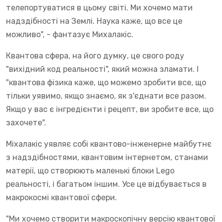
телепортуватися в цьому світі. Ми хочемо мати
надздібності на Землі. Наука каже, що все це
можливо", - фантазує Михалакіс.
Квантова сфера, на його думку, це свого роду
"вихідний код реальності", який можна зламати. І
"квантова фізика каже, що можемо зробити все, що
тільки уявимо, якщо знаємо, як з'єднати все разом.
Якщо у вас є інгредієнти і рецепт, ви зробите все, що
захочете".
Міхалакіс уявляє собі квантово-інженерне майбутнє
з надздібностями, квантовим інтернетом, станами
матерії, що створюють маленькі блоки Lego
реальності, і багатьом іншим. Усе це відбувається в
макрокосмі квантової сфери.
"Ми хочемо створити макроскопічну версію квантової