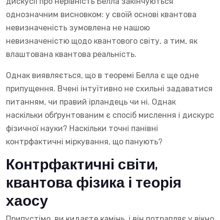
дискусії про нерівність Белла закінчуються
однозначним висновком: у своїй основі квантова
невизначеність зумовлена не нашою
невизначеністю щодо квантового світу, а тим, як
влаштована квантова реальність.
Однак виявляється, що в теоремі Белла є ще одне
припущення. Вчені інтуїтивно не схильні задаватися
питанням, чи правий ірландець чи ні. Однак
наскільки обґрунтованим є спосіб мислення і дискурс
фізичної науки? Наскільки точні панівні
контрфактичні міркування, що панують?
Контрфактичні світи,
квантова фізика і теорія
хаосу
Припустімо, ви кидаєте камінь, і він потрапляє у вікно