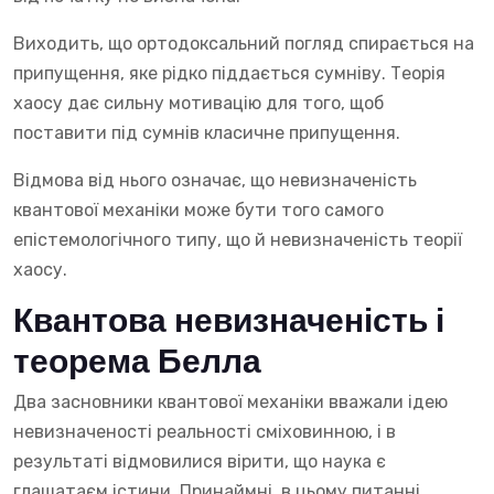
Виходить, що ортодоксальний погляд спирається на
припущення, яке рідко піддається сумніву. Теорія
хаосу дає сильну мотивацію для того, щоб
поставити під сумнів класичне припущення.
Відмова від нього означає, що невизначеність
квантової механіки може бути того самого
епістемологічного типу, що й невизначеність теорії
хаосу.
Квантова невизначеність і
теорема Белла
Два засновники квантової механіки вважали ідею
невизначеності реальності сміховинною, і в
результаті відмовилися вірити, що наука є
глашатаєм істини. Принаймні, в цьому питанні.