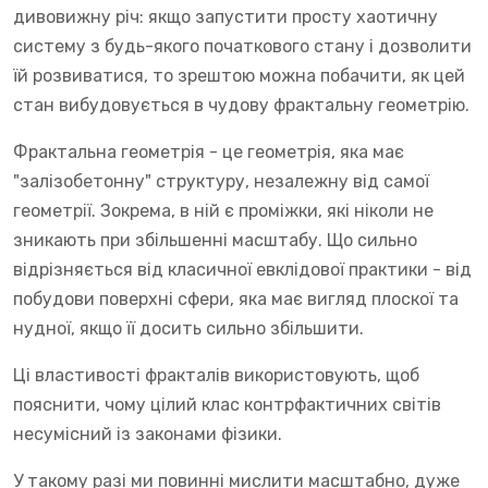
дивовижну річ: якщо запустити просту хаотичну
систему з будь-якого початкового стану і дозволити
їй розвиватися, то зрештою можна побачити, як цей
стан вибудовується в чудову фрактальну геометрію.
Фрактальна геометрія - це геометрія, яка має
"залізобетонну" структуру, незалежну від самої
геометрії. Зокрема, в ній є проміжки, які ніколи не
зникають при збільшенні масштабу. Що сильно
відрізняється від класичної евклідової практики - від
побудови поверхні сфери, яка має вигляд плоскої та
нудної, якщо її досить сильно збільшити.
Ці властивості фракталів використовують, щоб
пояснити, чому цілий клас контрфактичних світів
несумісний із законами фізики.
У такому разі ми повинні мислити масштабно, дуже