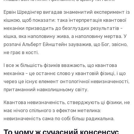
Ервін Шредінгер вигадав знаменитий експеримент із
кішкою, щоб показати: така інтерпретація квантової
механіки призводить до безглуздих результатів -
кішка, яка наполовину жива, а наполовину мертва. У
розпачі Альберт Ейнштейн зауважив, що Бог, звісно,
не грає в кості.
І все ж більшість фізиків вважають, що квантова
механіка - це останнє слово у квантовій фізиці, і що
через це існує елемент онтологічної невизначеності,
притаманний навколишньому світу.
Квантова невизначеність, стверджують ці фізики, не
має нічого спільного з ефектом метелика:
невизначеність сама по собі більш радикальна.
То чому ж сучасний консенсус