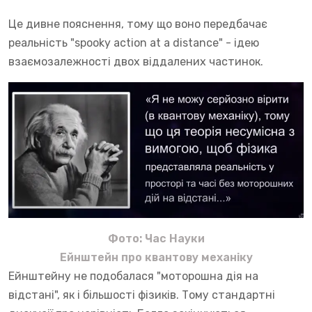
Це дивне пояснення, тому що воно передбачає
реальність "spooky action at a distance" - ідею
взаємозалежності двох віддалених частинок.
Фото: Час Науки
Ейнштейн про квантову механіку
Ейнштейну не подобалася "моторошна дія на
відстані", як і більшості фізиків. Тому стандартні