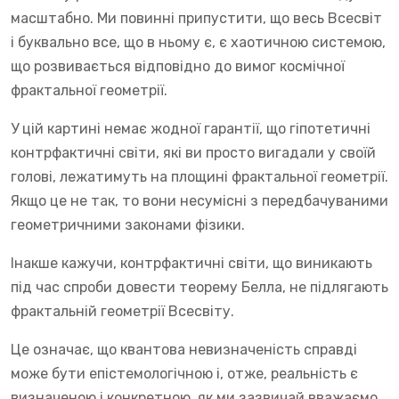
масштабно. Ми повинні припустити, що весь Всесвіт
і буквально все, що в ньому є, є хаотичною системою,
що розвивається відповідно до вимог космічної
фрактальної геометрії.
У цій картині немає жодної гарантії, що гіпотетичні
контрфактичні світи, які ви просто вигадали у своїй
голові, лежатимуть на площині фрактальної геометрії.
Якщо це не так, то вони несумісні з передбачуваними
геометричними законами фізики.
Інакше кажучи, контрфактичні світи, що виникають
під час спроби довести теорему Белла, не підлягають
фрактальній геометрії Всесвіту.
Це означає, що квантова невизначеність справді
може бути епістемологічною і, отже, реальність є
визначеною і конкретною, як ми зазвичай вважаємо.