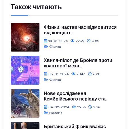
Також читають
Фізики: настав час відмовитися
від концепт...
14-01-2024
2239
3 хв
Фізика
Хвиля-пілот де Бройля проти
квантової меха...
03-01-2024
2043
6 хв
Фізика
Нове дослідження
Кембрійського періоду ста...
04-02-2024
2956
2 хв
Біологія
Британський фізик вважає