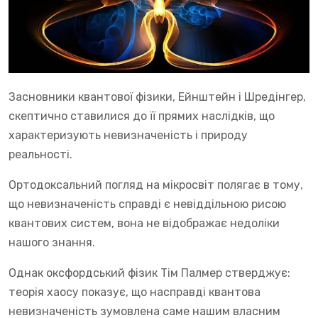
Засновники квантової фізики, Ейнштейн і Шредінгер,
скептично ставилися до її прямих наслідків, що
характеризують невизначеність і природу
реальності.
Ортодоксальний погляд на мікросвіт полягає в тому,
що невизначеність справді є невіддільною рисою
квантових систем, вона не відображає недоліки
нашого знання.
Однак оксфордський фізик Тім Палмер стверджує:
теорія хаосу показує, що насправді квантова
невизначеність зумовлена саме нашим власним