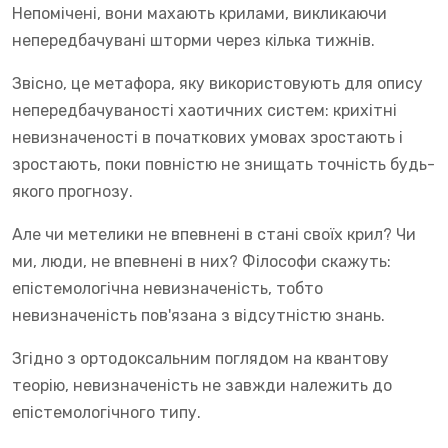
Непомічені, вони махають крилами, викликаючи
непередбачувані шторми через кілька тижнів.
Звісно, це метафора, яку використовують для опису
непередбачуваності хаотичних систем: крихітні
невизначеності в початкових умовах зростають і
зростають, поки повністю не знищать точність будь-
якого прогнозу.
Але чи метелики не впевнені в стані своїх крил? Чи
ми, люди, не впевнені в них? Філософи скажуть:
епістемологічна невизначеність, тобто
невизначеність пов'язана з відсутністю знань.
Згідно з ортодоксальним поглядом на квантову
теорію, невизначеність не завжди належить до
епістемологічного типу.