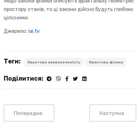
Якщо закони фізики описують фрактальну геометрію
простору станів, то ці закони дійсно будуть глибоко
цілісними.
Джерело:
iai.tv
Теги:
Квантова невизначеність
Квантова фізика
Поділитися:
Попередня
Наступна