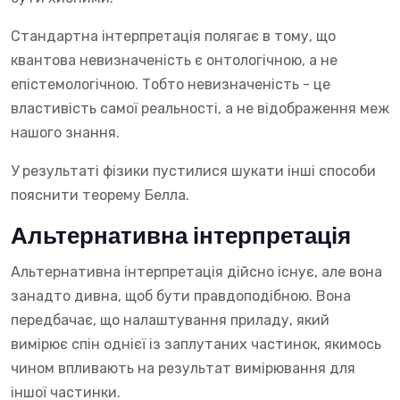
Стандартна інтерпретація полягає в тому, що
квантова невизначеність є онтологічною, а не
епістемологічною. Тобто невизначеність - це
властивість самої реальності, а не відображення меж
нашого знання.
У результаті фізики пустилися шукати інші способи
пояснити теорему Белла.
Альтернативна інтерпретація
Альтернативна інтерпретація дійсно існує, але вона
занадто дивна, щоб бути правдоподібною. Вона
передбачає, що налаштування приладу, який
вимірює спін однієї із заплутаних частинок, якимось
чином впливають на результат вимірювання для
іншої частинки.