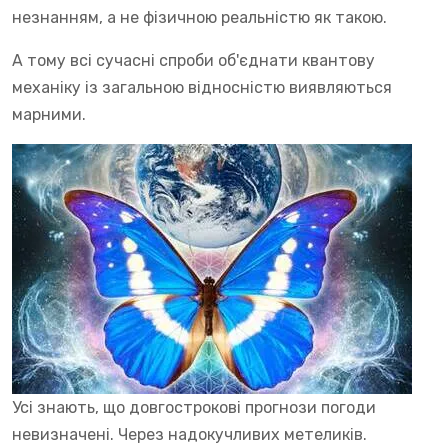
незнанням, а не фізичною реальністю як такою.
А тому всі сучасні спроби об'єднати квантову
механіку із загальною відносністю виявляються
марними.
Усі знають, що довгострокові прогнози погоди
невизначені. Через надокучливих метеликів.