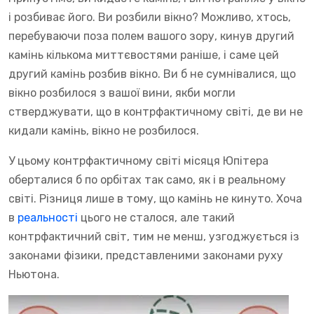
і розбиває його. Ви розбили вікно? Можливо, хтось,
перебуваючи поза полем вашого зору, кинув другий
камінь кількома миттєвостями раніше, і саме цей
другий камінь розбив вікно. Ви б не сумнівалися, що
вікно розбилося з вашої вини, якби могли
стверджувати, що в контрфактичному світі, де ви не
кидали камінь, вікно не розбилося.
У цьому контрфактичному світі місяця Юпітера
оберталися б по орбітах так само, як і в реальному
світі. Різниця лише в тому, що камінь не кинуто. Хоча
в
реальності
цього не сталося, але такий
контрфактичний світ, тим не менш, узгоджується із
законами фізики, представленими законами руху
Ньютона.