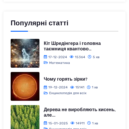
Популярні статті
Кіт Шредінгера і головна
таємниця квантово...
17-12-2024
15364
5 хв
Математика
Чому горять зірки?
19-12-2024
15141
1 хв
Енциклопедія для всіх
Дерева не виробляють кисень,
але....
15-01-2025
14911
1 хв
Енциклопедія для всіх