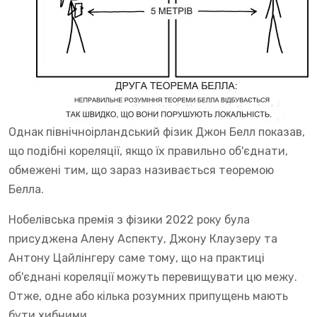
Однак північноірландський фізик Джон Белл показав,
що подібні кореляції, якщо їх правильно об'єднати,
обмежені тим, що зараз називається теоремою
Белла.
Нобелівська премія з фізики 2022 року була
присуджена Алену Аспекту, Джону Клаузеру та
Антону Цайлінгеру саме тому, що на практиці
об'єднані кореляції можуть перевищувати цю межу.
Отже, одне або кілька розумних припущень мають
бути хибними.