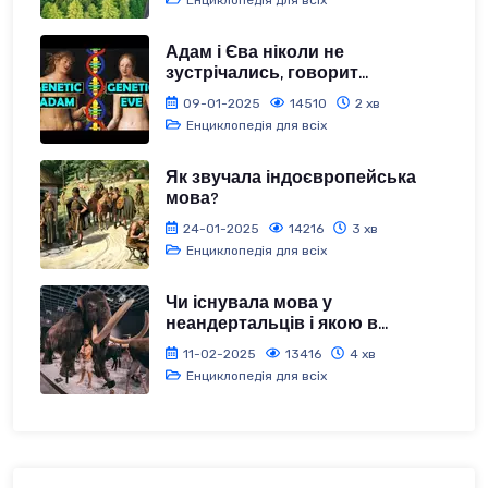
Адам і Єва ніколи не
зустрічались, говорит...
09-01-2025
14510
2 хв
Енциклопедія для всіх
Як звучала індоєвропейська
мова?
24-01-2025
14216
3 хв
Енциклопедія для всіх
Чи існувала мова у
неандертальців і якою в...
11-02-2025
13416
4 хв
Енциклопедія для всіх