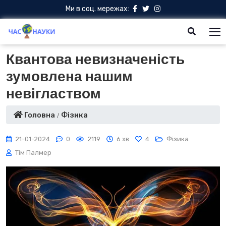
Ми в соц. мережах:
Квантова невизначеність
зумовлена нашим
невіглаством
Головна
Фізика
21-01-2024
0
2119
6 хв
4
Фізика
Тім Палмер