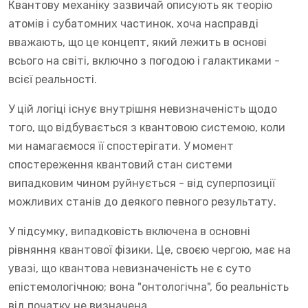
Квантову механіку зазвичай описують як теорію
атомів і субатомних частинок, хоча насправді
вважають, що це концепт, який лежить в основі
всього на світі, включно з погодою і галактиками -
всієї реальності.
У цій логіці існує внутрішня невизначеність щодо
того, що відбувається з квантовою системою, коли
ми намагаємося її спостерігати. У момент
спостереження квантовий стан системи
випадковим чином руйнується - від суперпозиції
можливих станів до деякого певного результату.
У підсумку, випадковість включена в основні
рівняння квантової фізики. Це, своєю чергою, має на
увазі, що квантова невизначеність не є суто
епістемологічною; вона "онтологічна", бо реальність
від початку не визначена.