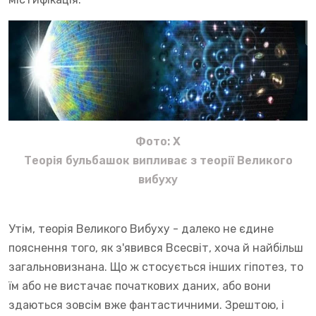
Фото: X
Теорія бульбашок випливає з теорії Великого
вибуху
Утім, теорія Великого Вибуху - далеко не єдине
пояснення того, як з'явився Всесвіт, хоча й найбільш
загальновизнана. Що ж стосується інших гіпотез, то
їм або не вистачає початкових даних, або вони
здаються зовсім вже фантастичними. Зрештою, і