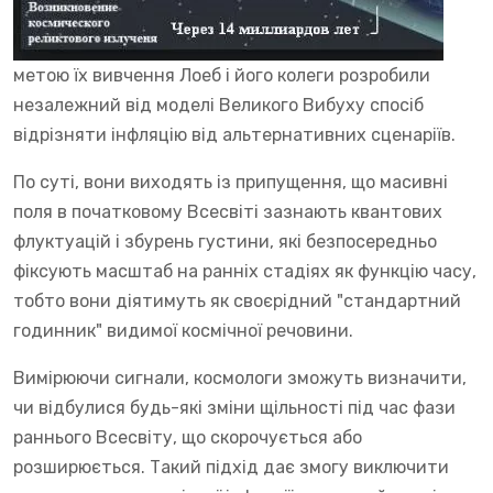
метою їх вивчення Лоеб і його колеги розробили
незалежний від моделі Великого Вибуху спосіб
відрізняти інфляцію від альтернативних сценаріїв.
По суті, вони виходять із припущення, що масивні
поля в початковому Всесвіті зазнають квантових
флуктуацій і збурень густини, які безпосередньо
фіксують масштаб на ранніх стадіях як функцію часу,
тобто вони діятимуть як своєрідний "стандартний
годинник" видимої космічної речовини.
Вимірюючи сигнали, космологи зможуть визначити,
чи відбулися будь-які зміни щільності під час фази
раннього Всесвіту, що скорочується або
розширюється. Такий підхід дає змогу виключити