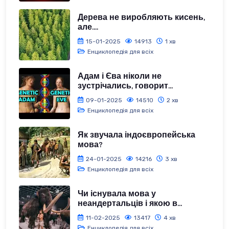
Дерева не виробляють кисень,
але....
15-01-2025
14913
1 хв
Енциклопедія для всіх
Адам і Єва ніколи не
зустрічались, говорит...
09-01-2025
14510
2 хв
Енциклопедія для всіх
Як звучала індоєвропейська
мова?
24-01-2025
14216
3 хв
Енциклопедія для всіх
Чи існувала мова у
неандертальців і якою в...
11-02-2025
13417
4 хв
Енциклопедія для всіх