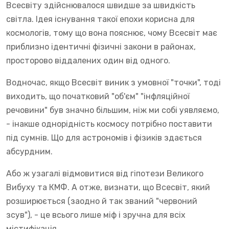
Всесвіту здійснювалося швидше за швидкість
світла. Ідея існування такої епохи корисна для
космологів, тому що вона пояснює, чому Всесвіт має
приблизно ідентичні фізичні закони в районах,
просторово віддалених один від одного.
Водночас, якщо Всесвіт виник з умовної "точки", тоді
виходить, що початковий "об'єм" "інфляційної
речовини" був значно більшим, ніж ми собі уявляємо,
- інакше однорідність космосу потрібно поставити
під сумнів. Що для астрономів і фізиків здається
абсурдним.
Або ж узагалі відмовитися від гіпотези Великого
Вибуху та КМФ. А отже, визнати, що Всесвіт, який
розширюється (заодно й так званий "червоний
зсув"), - це всього лише міф і зручна для всіх
містифікація.