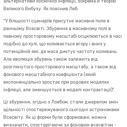
альтернативи космічної інфляції, зокрема й теорію
Великого Вибуху. Як пояснив Леб:
"У більшості сценаріїв присутнє масивне поле в
ранньому Всесвіті. Збурення в масивному полі в
певному просторовому масштабі осцилюються в часі
подібно до кулі, що коливається вгору і вниз у
потенційній ямі, де маса диктує частоту коливань.
Але еволюція збурень також залежить від
розглянутого просторового масштабу, а також від
фонового масштабного коефіцієнта (який
експоненціально зростає при родових моделях
інфляції, але зменшується в моделі контрактації)".
Ці збурення, згідно з Лоебом, стали джерелом змін
щільності спостережуваного сьогодні астрономами
Всесвіту. Як ці форми були сформовані, можна
визначити, спостерігаючи за фоновим всесвітом -