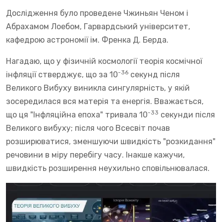
Дослідження було проведене Чжиньян Ченом і
Абрахамом Лоебом, Гарвардський університет,
кафедрою астрономії ім. Френка Д. Берда.
Нагадаю, що у фізичній космології теорія космічної
-36
інфляції стверджує, що за 10
секунд після
Великого Вибуху виникла сингулярність, у якій
зосередилася вся матерія та енергія. Вважається,
-33
що ця "Інфляційна епоха" тривала 10
секунди після
Великого вибуху; після чого Всесвіт почав
розширюватися, зменшуючи швидкість "розкидання"
речовини в міру перебігу часу. Інакше кажучи,
швидкість розширення неухильно сповільнювалася.