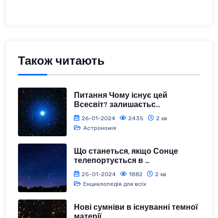
Також читають
Питання Чому існує цей
Всесвіт? залишаєтьс...
26-01-2024
2435
2 хв
Астрономія
Що станеться, якщо Сонце
телепортується в ...
25-01-2024
1882
2 хв
Енциклопедія для всіх
Нові сумніви в існуванні темної
матерії