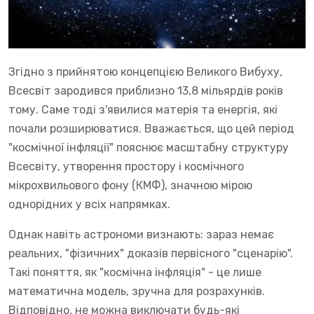
Згідно з прийнятою концепцією Великого Вибуху,
Всесвіт зародився приблизно 13,8 мільярдів років
тому. Саме тоді з'явилися матерія та енергія, які
почали розширюватися. Вважається, що цей період
"космічної інфляції" пояснює масштабну структуру
Всесвіту, утворення простору і космічного
мікрохвильового фону (КМФ), значною мірою
однорідних у всіх напрямках.
Однак навіть астрономи визнають: зараз немає
реальних, "фізичних" доказів первісного "сценарію".
Такі поняття, як "космічна інфляція" - це лише
математична модель, зручна для розрахунків.
Відповідно, не можна виключати будь-які