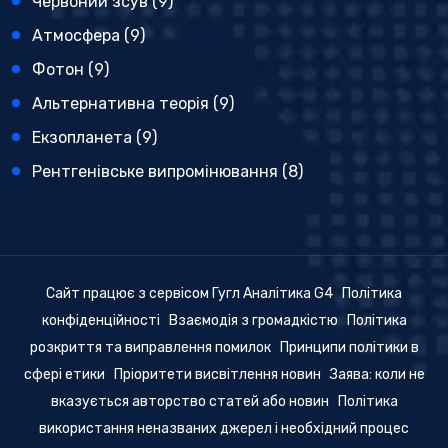
Червоний зсув
(9)
Атмосфера
(9)
Фотон
(9)
Альтернативна теорія
(9)
Екзопланета
(9)
Рентгенівське випромінювання
(8)
Сайт працює з сервісом Гугл Аналітика G4
Політика
конфіденційності
Взаємодія з громадкістю
Політика
розкриття та виправлення помилок
Принципи політики в
сфері етики
Пріоритети висвітлення новин
Заява: коли не
вказується авторство статей або новин
Політика
використання неназваних джерел і необхідний процес