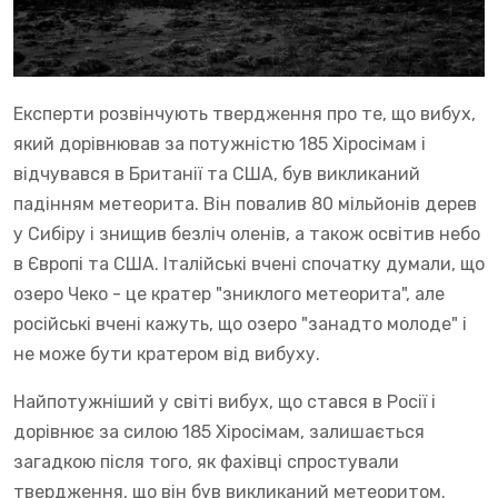
Експерти розвінчують твердження про те, що вибух,
який дорівнював за потужністю 185 Хіросімам і
відчувався в Британії та США, був викликаний
падінням метеорита. Він повалив 80 мільйонів дерев
у Сибіру і знищив безліч оленів, а також освітив небо
в Європі та США. Італійські вчені спочатку думали, що
озеро Чеко - це кратер "зниклого метеорита", але
російські вчені кажуть, що озеро "занадто молоде" і
не може бути кратером від вибуху.
Найпотужніший у світі вибух, що стався в Росії і
дорівнює за силою 185 Хіросімам, залишається
загадкою після того, як фахівці спростували
твердження, що він був викликаний метеоритом.