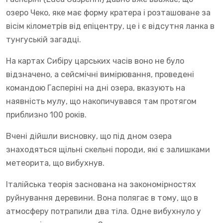
озеро Чеко, яке має форму кратера і розташоване за
вісім кілометрів від епіцентру, це і є відсутня ланка в
тунгуській загадці.
На картах Сибіру царських часів воно не було
відзначено, а сейсмічні вимірювання, проведені
командою Гасперіні на дні озера, вказують на
наявність мулу, що накопичувався там протягом
приблизно 100 років.
Вчені дійшли висновку, що під дном озера
знаходяться щільні скельні породи, які є залишками
метеорита, що вибухнув.
Італійська теорія заснована на закономірностях
руйнування деревини. Вона полягає в тому, що в
атмосферу потрапили два тіла. Одне вибухнуло у