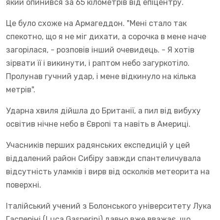
який опинився за 65 кілометрів від епіцентру.
Це було схоже на Армагеддон. "Мені стало так
спекотно, що я не міг дихати, а сорочка в мене наче
загорілася, - розповів інший очевидець. - Я хотів
зірвати її і викинути, і раптом небо загуркотіло.
Пролунав гучний удар, і мене відкинуло на кілька
метрів".
Ударна хвиля дійшла до Британії, а пил від вибуху
освітив нічне небо в Європі та навіть в Америці.
Учасників перших радянських експедицій у цей
віддалений район Сибіру завжди спантеличувала
відсутність уламків і вирв від осколків метеорита на
поверхні.
Італійський учений з Болонського університету Лука
Гасперіні (Luca Gasperini) давно вже вважає, що