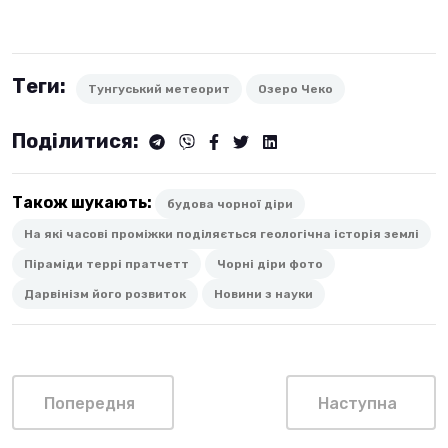
Теги:
Тунгуський метеорит
Озеро Чеко
Поділитися:
Також шукають:
будова чорної діри
На які часові проміжки поділяється геологічна історія землі
Піраміди террі пратчетт
Чорні діри фото
Дарвінізм його розвиток
Новини з науки
Попередня
Наступна