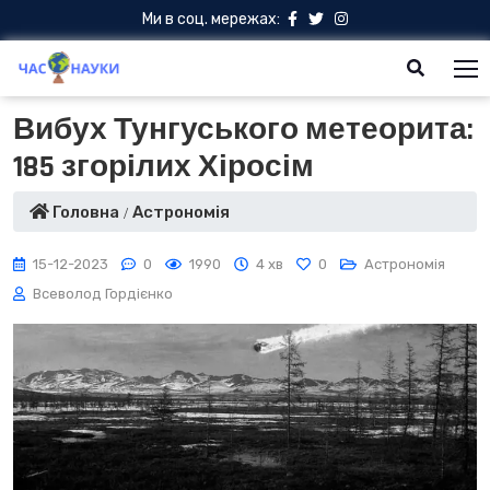
Ми в соц. мережах:
Вибух Тунгуського метеорита:
185 згорілих Хіросім
Головна
Астрономія
15-12-2023
0
1990
4 хв
0
Астрономія
Всеволод Гордієнко