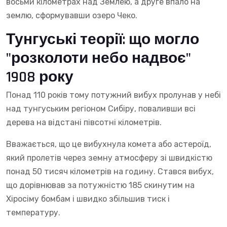
восьми кілометрах над Землею, а друге впало на
землю, сформувавши озеро Чеко.
Тунгуські теорії: що могло
"розколоти небо надвоє"
1908 року
Понад 110 років тому потужний вибух пролунав у небі
над тунгуським регіоном Сибіру, поваливши всі
дерева на відстані півсотні кілометрів.
Вважається, що це вибухнула комета або астероїд,
який пролетів через земну атмосферу зі швидкістю
понад 50 тисяч кілометрів на годину. Стався вибух,
що дорівнював за потужністю 185 скинутим на
Хіросіму бомбам і швидко збільшив тиск і
температуру.