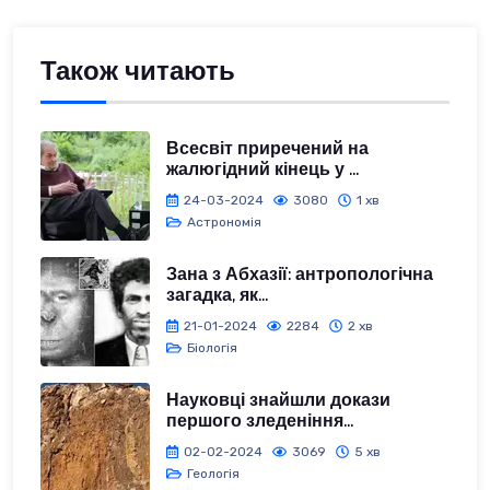
Також читають
Всесвіт приречений на
жалюгідний кінець у ...
24-03-2024
3080
1 хв
Астрономія
Зана з Абхазії: антропологічна
загадка, як...
21-01-2024
2284
2 хв
Біологія
Науковці знайшли докази
першого зледеніння...
02-02-2024
3069
5 хв
Геологія