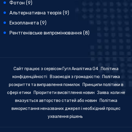
Фотон
(9)
Альтернативна теорія
(9)
Екзопланета
(9)
Рентгенівське випромінювання
(8)
Сайт працює з сервісом Гугл Аналітика G4
Політика
конфіденційності
Взаємодія з громадкістю
Політика
розкриття та виправлення помилок
Принципи політики в
сфері етики
Пріоритети висвітлення новин
Заява: коли не
вказується авторство статей або новин
Політика
використання неназваних джерел і необхідний процес
ухвалення рішень