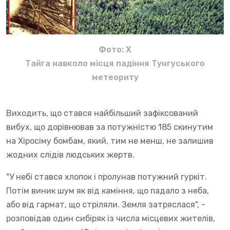
Фото: X
Тайга навколо місця падіння Тунгуського
метеориту
Виходить, що стався найбільший зафіксований
вибух, що дорівнював за потужністю 185 скинутим
на Хіросіму бомбам, який, тим не менш, не залишив
жодних слідів людських жертв.
"У небі стався хлопок і пролунав потужний гуркіт.
Потім виник шум як від каміння, що падало з неба,
або від гармат, що стріляли. Земля затряслася", -
розповідав один сибіряк із числа місцевих жителів,