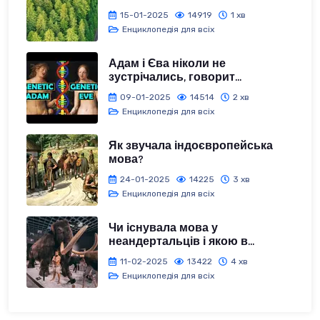
15-01-2025
14919
1 хв
Енциклопедія для всіх
Адам і Єва ніколи не
зустрічались, говорит...
09-01-2025
14514
2 хв
Енциклопедія для всіх
Як звучала індоєвропейська
мова?
24-01-2025
14225
3 хв
Енциклопедія для всіх
Чи існувала мова у
неандертальців і якою в...
11-02-2025
13422
4 хв
Енциклопедія для всіх