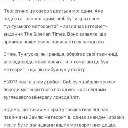
"Геологічно це озеро здається молодим. Але
недостатньо молодим, щоб бути кратером
тунгуського метеорита", - зазначає інтернет-
видання The Siberian Times. Воно заявляє, що
причина появи озера залишається загадкою.
Отже, Тунгуска, як і раніше, зберігає свої таємниці,
але відповідь може полягати в тому, що це був
метеорит, і що він вибухнув у повітрі.
У 2013 році в цьому районі Сибіру знайшли зразки
породи метеоритного походження зі слідами
вуглецевого мінералу лонсдейліт.
Відомо, що такий мінерал утворюється під час
падіння на Землю метеоритів, однак знайдені зразки
могли бути залишками інших метеоритних дощів.