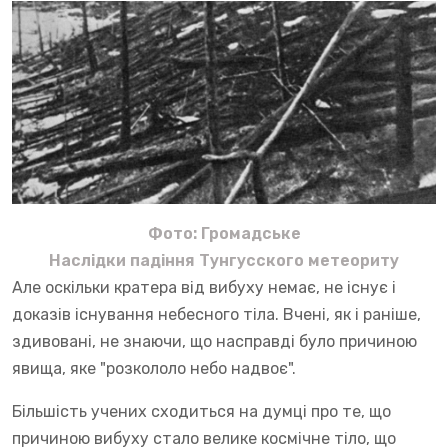
Фото: Громадське
Наслідки падіння Тунгусского метеориту
Але оскільки кратера від вибуху немає, не існує і
доказів існування небесного тіла. Вчені, як і раніше,
здивовані, не знаючи, що насправді було причиною
явища, яке "розкололо небо надвоє".
Більшість учених сходиться на думці про те, що
причиною вибуху стало велике космічне тіло, що