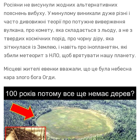
Росіяни не висунули жодних альтернативних
пояснень вибуху. У минулому виникали дуже різні і
часто дивовижні теорії про потужне виверження
вулкана, про комету, яка складається з льоду, а не з
твердих космічних порід, про чорну діру, яка
зіткнулася із Землею, і навіть про інопланетян, які
збили метеорит з НЛО, щоб врятувати нашу планету.
Місцеві жителі евенки вважали, що це була небесна
кара злого бога Огди.