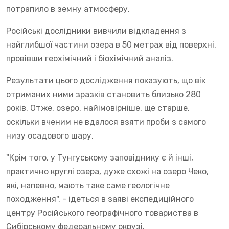
потрапило в земну атмосферу.
Російські дослідники вивчили відкладення з
найглибшої частини озера в 50 метрах від поверхні,
провівши геохімічний і біохімічний аналіз.
Результати цього дослідження показують, що вік
отриманих ними зразків становить близько 280
років. Отже, озеро, найімовірніше, ще старше,
оскільки вченим не вдалося взяти проби з самого
низу осадового шару.
"Крім того, у Тунгуському заповіднику є й інші,
практично круглі озера, дуже схожі на озеро Чеко,
які, напевно, мають таке саме геологічне
походження", - ідеться в заяві експедиційного
центру Російського географічного товариства в
Сибірському федеральному окрузі.