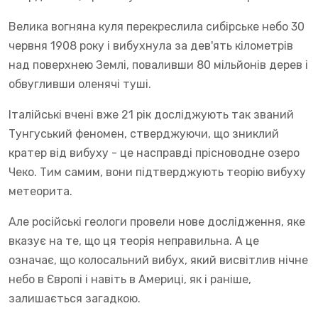
Велика вогняна куля перекреслила сибірське небо 30
червня 1908 року і вибухнула за дев'ять кілометрів
над поверхнею Землі, поваливши 80 мільйонів дерев і
обвугливши оленячі туші.
Італійські вчені вже 21 рік досліджують так званий
Тунгуський феномен, стверджуючи, що зниклий
кратер від вибуху - це насправді прісноводне озеро
Чеко. Тим самим, вони підтверджують теорію вибуху
метеорита.
Але російські геологи провели нове дослідження, яке
вказує на те, що ця теорія неправильна. А це
означає, що колосальний вибух, який висвітлив нічне
небо в Європі і навіть в Америці, як і раніше,
залишається загадкою.