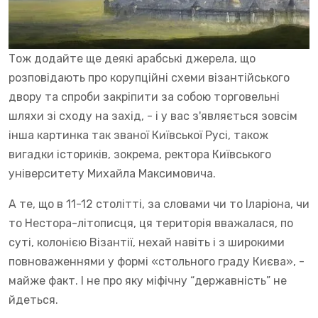
Тож додайте ще деякі арабські джерела, що
розповідають про корупційні схеми візантійського
двору та спроби закріпити за собою торговельні
шляхи зі сходу на захід, - і у вас з'являється зовсім
інша картинка так званої Київської Русі, також
вигадки істориків, зокрема, ректора Київського
університету Михайла Максимовича.
А те, що в 11-12 столітті, за словами чи то Іларіона, чи
то Нестора-літописця, ця територія вважалася, по
суті, колонією Візантії, нехай навіть і з широкими
повноваженнями у формі «стольного граду Києва», -
майже факт. І не про яку міфічну “державність” не
йдеться.