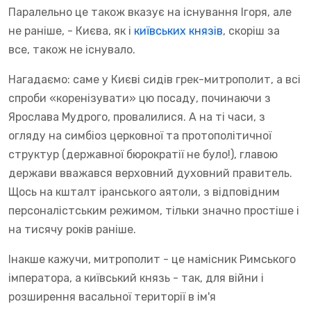
Паралельно це також вказує на існування Ігоря, але
не раніше, - Києва, як і
київських князів
, скоріш за
все, також не існувало.
Нагадаємо: саме у Києві сидів грек-митрополит, а всі
спроби «коренізувати» цю посаду, починаючи з
Ярослава Мудрого, провалилися. А на ті часи, з
огляду на симбіоз церковної та протополітичної
структур (державної бюрократії не було!), главою
держави вважався верховний духовний правитель.
Щось на кшталт іранського аятоли, з відповідним
персоналістським режимом, тільки значно простіше і
на тисячу років раніше.
Інакше кажучи, митрополит - це намісник Римського
імператора, а київський князь - так, для війни і
розширення васальної території в ім'я