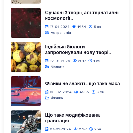
Сучасні 3 теорії, альтернативні
космології...
17-01-2024
1954
5 хв
Астрономія
Індійські біологи
запропонували нову теорі...
19-01-2024
2017
1 хв
Біологія
Фізики не знають, що таке маса
08-02-2024
4555
3 хв
Фізика
Що таке модифікована
гравітація
07-02-2024
2767
2 хв