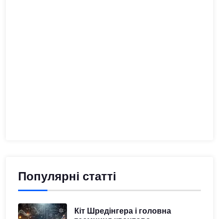
Популярні статті
Кіт Шредінгера і головна