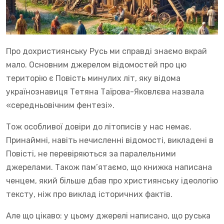
Про дохристиянську Русь ми справді знаємо вкрай
мало. Основним джерелом відомостей про цю
територію є Повість минулих літ, яку відома
українознавиця Тетяна Таїрова-Яковлєва назвала
«середньовічним фентезі».
Тож особливої довіри до літописів у нас немає.
Принаймні, навіть нечисленні відомості, викладені в
Повісті, не перевіряються за паралельними
джерелами. Також пам’ятаємо, що книжка написана
ченцем, який більше дбав про християнську ідеологію
тексту, ніж про виклад історичних фактів.
Але що цікаво: у цьому джерелі написано, що руська