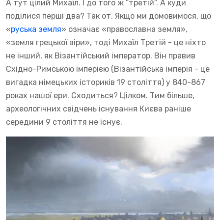
А тут цілий Михаїл. І до того ж “третій”. А куди
поділися перші два? Так от. Якщо ми домовимося, що
«
руська земля
» означає «православна земля»,
«земля грецької віри», тоді Михаїл Третій - це ніхто
не інший, як Візантійський імператор. Він правив
Східно-Римською імперією (Візантійська імперія - це
вигадка німецьких істориків 19 століття) у 840-867
роках нашої ери. Сходиться? Цілком. Тим більше,
археологічних свідчень існування Києва раніше
середини 9 століття не існує.