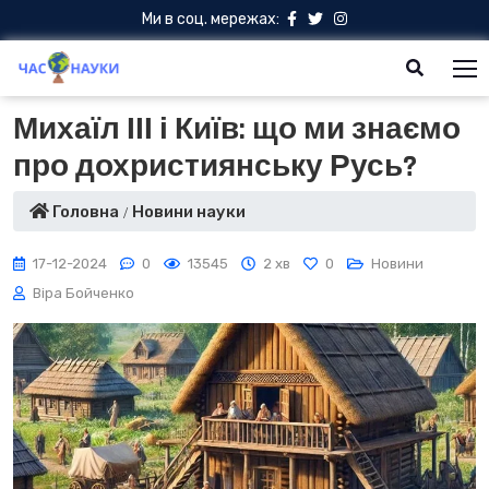
Ми в соц. мережах:
Михаїл ІІІ і Київ: що ми знаємо
про дохристиянську Русь?
Головна
Новини науки
17-12-2024
0
13545
2 хв
0
Новини
Віра Бойченко