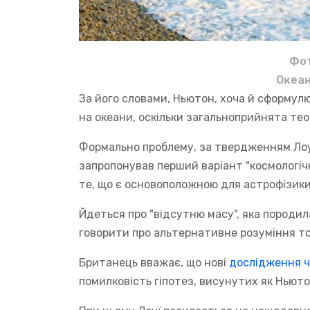
Фот
Океан
За його словами, Ньютон, хоча й сформулюва
на океани, оскільки загальноприйнята те
Формально проблему, за твердженням Лоуї
запропонував перший варіант "космологіч
те, що є основоположною для астрофізики,
Йдеться про "відсутню масу", яка породил
говорити про альтернативне розуміння то
Британець вважає, що нові
дослідження ч
помилковість гіпотез, висунутих як Ньют