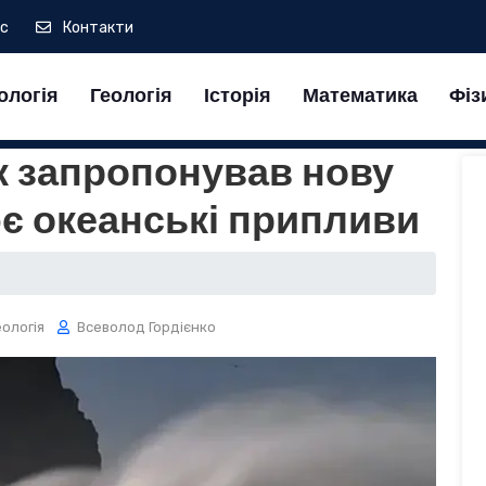
ас
Контакти
ологія
Геологія
Історія
Математика
Фіз
к запропонував нову
є океанські припливи
еологія
Всеволод Гордієнко