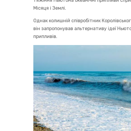
тяжіння Ньютона океанічні припливи сприй
Місяця і Землі.
Однак колишній співробітник Королівськог
він запропонував альтернативу ідеї Ньют
припливів.