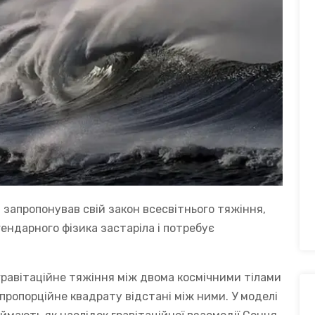
н запропонував свій закон всесвітнього тяжіння,
ендарного фізика застаріла і потребує
гравітаційне тяжіння між двома космічними тілами
 пропорційне квадрату відстані між ними. У моделі