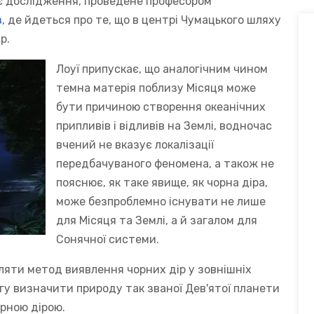
є дослідження, проведене професором
з
, де йдеться про те, що в центрі Чумацького шляху
р.
Лоуї припускає, що аналогічним чином
темна матерія поблизу Місяця може
бути причиною створення океанічних
припливів і відливів на Землі, водночас
вчений не вказує локалізації
передбачуваного феномена, а також не
пояснює, як таке явище, як чорна діра,
може безпроблемно існувати не лише
для Місяця та Землі, а й загалом для
Сонячної системи.
бляти метод виявлення чорних дір у зовнішніх
гу визначити природу так званої Дев'ятої планети
рною дірою.