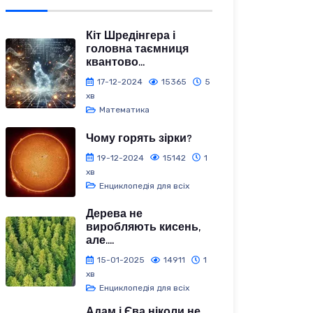
Кіт Шредінгера і
головна таємниця
квантово...
17-12-2024
15365
5
хв
Математика
Чому горять зірки?
19-12-2024
15142
1
хв
Енциклопедія для всіх
Дерева не
виробляють кисень,
але....
15-01-2025
14911
1
хв
Енциклопедія для всіх
Адам і Єва ніколи не