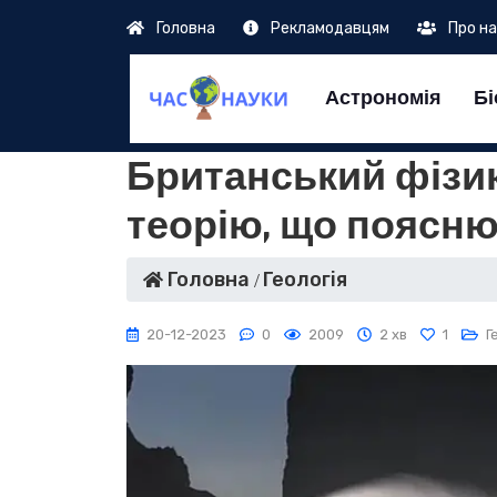
Головна
Рекламодавцям
Про н
Астрономія
Бі
Британський фізи
теорію, що поясню
Головна
Геологія
20-12-2023
0
2009
2 хв
1
Г