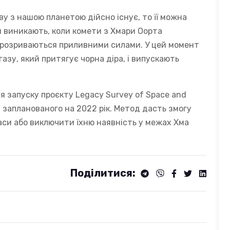
ву з нашою планетою дійсно існує, то її можна
 виникають, коли комети з Хмари Оорта
 і розриваються приливними силами. У цей момент
азу, який притягує чорна діра, і випускають
ля запуску проєкту Legacy Survey of Space and
і, запланованого на 2022 рік. Метод дасть змогу
маси або виключити їхню наявність у межах Хма
Поділитися: