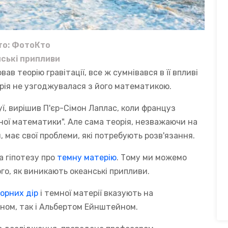
о: ФотоКто
ські припливи
в теорію гравітації, все ж сумнівався в її впливі
орія не узгоджувалася з його математикою.
, вирішив П'єр-Сімон Лаплас, коли француз
ної математики". Але сама теорія, незважаючи на
 має свої проблеми, які потребують розв'язання.
а гіпотезу про
темну матерію
. Тому ми можемо
го, як виникають океанські припливи.
орних дір
і темної матерії вказують на
оном, так і Альбертом Ейнштейном.