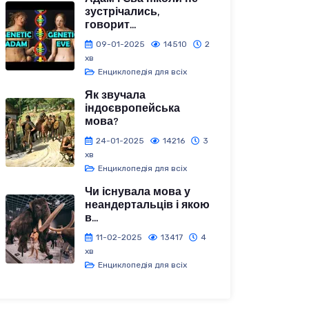
зустрічались,
говорит...
09-01-2025
14510
2
хв
Енциклопедія для всіх
Як звучала
індоєвропейська
мова?
24-01-2025
14216
3
хв
Енциклопедія для всіх
Чи існувала мова у
неандертальців і якою
в...
11-02-2025
13417
4
хв
Енциклопедія для всіх