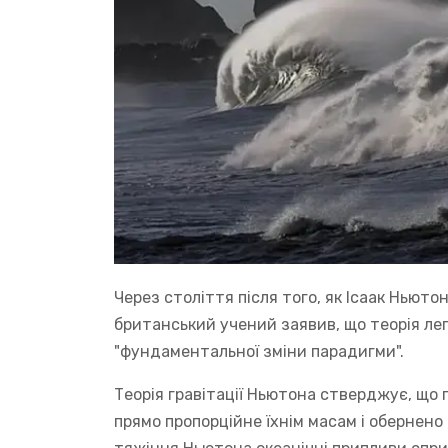
Через століття після того, як Ісаак Ньюто
британський учений заявив, що теорія лег
"фундаментальної зміни парадигми".
Теорія гравітації Ньютона стверджує, що 
прямо пропорційне їхнім масам і обернено