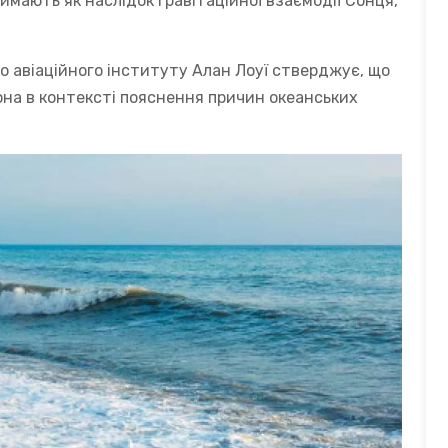
мають як наслідок гравітаційної взаємодії Сонця,
о авіаційного інституту Алан Лоуї стверджує, що
она в контексті пояснення причин океанських