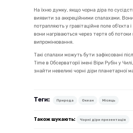
На їхню думку, якщо чорна діра по сусідст
виявити за аккреційними спалахами. Вони
потрапляють у гравітаційне поле об'єкта
вони нагріваються через тертя об потоки г
випромінювання.
Такі спалахи можуть бути зафіксовані піс
Time в Обсерваторії імені Віри Рубін у Чил
знайти невеликі чорні діри планетарної 
Теги:
Природа
Океан
Місяць
Також шукають:
Чорні діри презентація