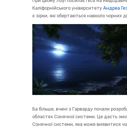
При цьому Лоуї посилається на нещодавн
Каліфорнійського університету
Андреа Ге
є зірки, які обертаються навколо чорних ді
Ба більше, вчені з Гарварду почали розро
областях Сонячної системи. Це дасть змо
Сонячної системи, яка може виявитися чо