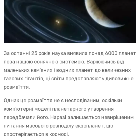
За останні 25 років наука виявила понад 6000 планет
поза нашою сонячною системою. Варіюючись від
маленьких кам'яних і водних планет до величезних
газових гігантів, ці світи представляють дивовижне
розмаїття.
Однак це розмаїття не є несподіваним, оскільки
комп'ютерні моделі планетарного утворення
передбачали його. Наразі залишається невирішеним
питання масового розподілу екзопланет, що
спостерігається в космосі.