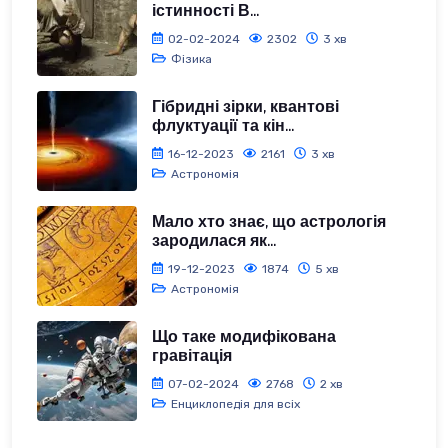
істинності В...
02-02-2024
2302
3 хв
Фізика
Гібридні зірки, квантові
флуктуації та кін...
16-12-2023
2161
3 хв
Астрономія
Мало хто знає, що астрологія
зародилася як...
19-12-2023
1874
5 хв
Астрономія
Що таке модифікована
гравітація
07-02-2024
2768
2 хв
Енциклопедія для всіх