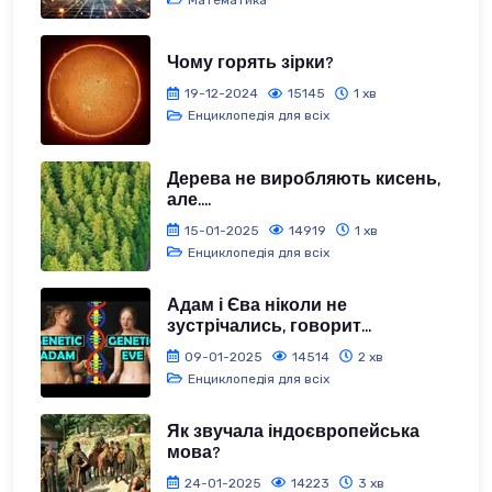
Чому горять зірки?
19-12-2024
15145
1 хв
Енциклопедія для всіх
Дерева не виробляють кисень,
але....
15-01-2025
14919
1 хв
Енциклопедія для всіх
Адам і Єва ніколи не
зустрічались, говорит...
09-01-2025
14514
2 хв
Енциклопедія для всіх
Як звучала індоєвропейська
мова?
24-01-2025
14223
3 хв