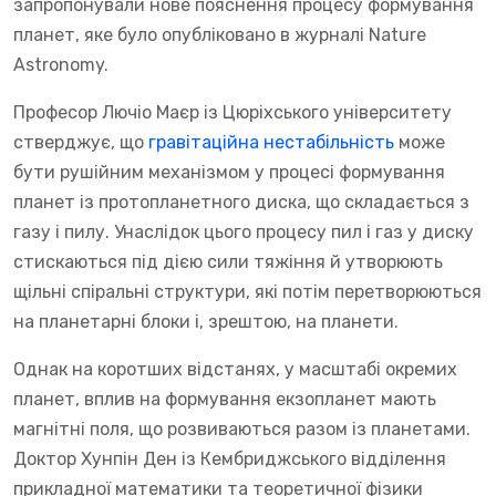
запропонували нове пояснення процесу формування
планет, яке було опубліковано в журналі Nature
Astronomy.
Професор Лючіо Маєр із Цюріхського університету
стверджує, що
гравітаційна нестабільність
може
бути рушійним механізмом у процесі формування
планет із протопланетного диска, що складається з
газу і пилу. Унаслідок цього процесу пил і газ у диску
стискаються під дією сили тяжіння й утворюють
щільні спіральні структури, які потім перетворюються
на планетарні блоки і, зрештою, на планети.
Однак на коротших відстанях, у масштабі окремих
планет, вплив на формування екзопланет мають
магнітні поля, що розвиваються разом із планетами.
Доктор Хунпін Ден із Кембриджського відділення
прикладної математики та теоретичної фізики