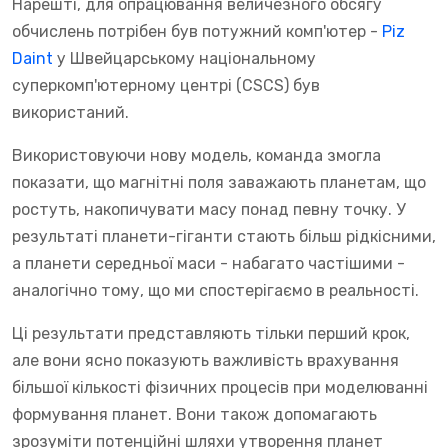
Нарешті, для опрацювання величезного обсягу
обчислень потрібен був потужний комп'ютер -
Piz
Daint
у Швейцарському національному
суперкомп'ютерному центрі (CSCS) був
використаний.
Використовуючи нову модель, команда змогла
показати, що магнітні поля заважають планетам, що
ростуть, накопичувати масу понад певну точку. У
результаті планети-гіганти стають більш рідкісними,
а планети середньої маси - набагато частішими -
аналогічно тому, що ми спостерігаємо в реальності.
Ці результати представляють тільки перший крок,
але вони ясно показують важливість врахування
більшої кількості фізичних процесів при моделюванні
формування планет. Вони також допомагають
зрозуміти потенційні шляхи утворення планет