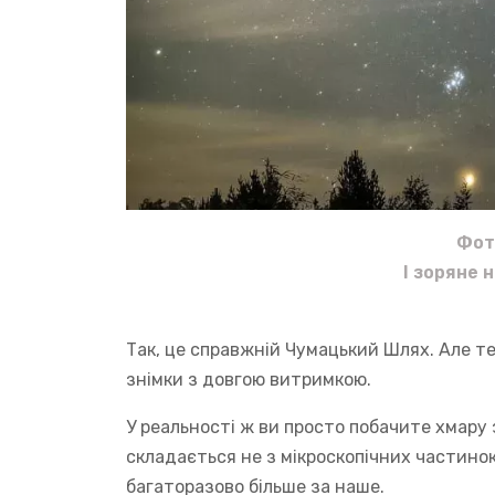
Фот
І зоряне 
Так, це справжній Чумацький Шлях. Але те,
знімки з довгою витримкою.
У реальності ж ви просто побачите хмару з
складається не з мікроскопічних частинок 
багаторазово більше за наше.