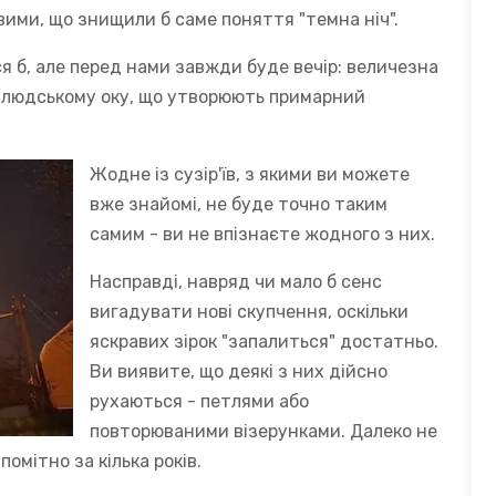
вими, що знищили б саме поняття "темна ніч".
я б, але перед нами завжди буде вечір: величезна
их людському оку, що утворюють примарний
Жодне із сузір'їв, з якими ви можете
вже знайомі, не буде точно таким
самим - ви не впізнаєте жодного з них.
Насправді, навряд чи мало б сенс
вигадувати нові скупчення, оскільки
яскравих зірок "запалиться" достатньо.
Ви виявите, що деякі з них дійсно
рухаються - петлями або
повторюваними візерунками. Далеко не
помітно за кілька років.