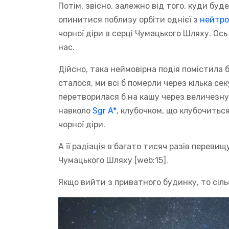
Потім, звісно, залежно від того, куди б
опинитися поблизу орбіти однієї з
нейтро
чорної діри в серці Чумацького Шляху. Ось
нас.
Дійсно, така неймовірна подія помістила 
сталося, ми всі б померли через кілька се
перетворилася б на кашу через величезну
навколо
Sgr A*
, клубочком, що клубочиться
чорної діри.
А її радіація в багато тисяч разів переви
Чумацького Шляху [web:15].
Якщо вийти з приватного будинку, то сіль