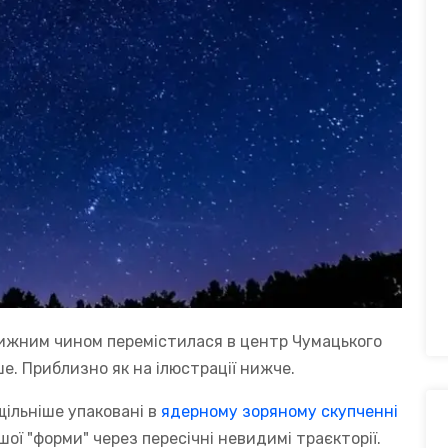
ижним чином перемістилася в центр Чумацького
ше. Приблизно як на ілюстрації нижче.
щільніше упаковані в
ядерному зоряному скупченні
ншої "форми" через пересічні невидимі траєкторії.