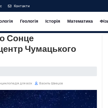
ас
Контакти
ологія
Геологія
Історія
Математика
Фіз
що Сонце
 центр Чумацького
нциклопедія для всіх
Василь Швецов