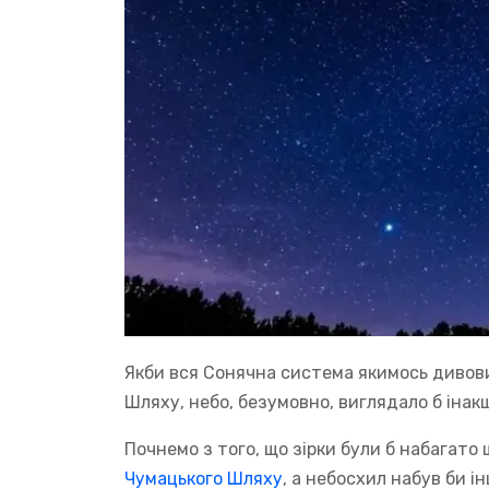
Якби вся Сонячна система якимось дивов
Шляху, небо, безумовно, виглядало б інак
Почнемо з того, що зірки були б набагато 
Чумацького Шляху
, а небосхил набув би і