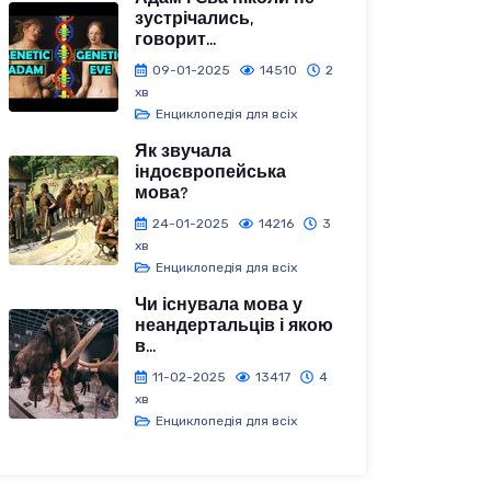
зустрічались,
говорит...
09-01-2025
14510
2
хв
Енциклопедія для всіх
Як звучала
індоєвропейська
мова?
24-01-2025
14216
3
хв
Енциклопедія для всіх
Чи існувала мова у
неандертальців і якою
в...
11-02-2025
13417
4
хв
Енциклопедія для всіх