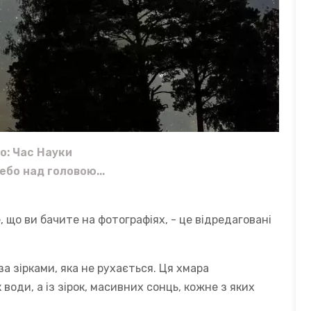
о: Час Науки
небо над головою...
 що ви бачите на фотографіях, - це відредаговані
а зірками, яка не рухається. Ця хмара
води, а із зірок, масивних сонць, кожне з яких