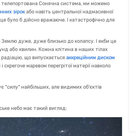
уде телепортована Сонячна система, ми можемо
нних зірок
або навіть центральної надмасивної
 це було б дійсно вражаюче. І катастрофічно для
б Землю дуже, дуже близько до колапсу. І якби це
кунд або хвилин. Кожна клітина в наших тілах
 радіацію, що випускається
аккреційним диском
 і скрегоче маревом перегрітої матерії навколо
щує "силу" найбільших, але видимих об'єктів
ське небо має такий вигляд: