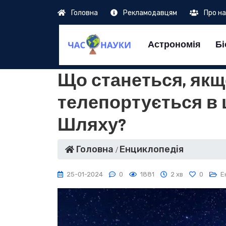
Головна
Рекламодавцям
Про н
Астрономія
Бі
Що станеться, як
телепортується в
Шляху?
Головна
Енциклопедія
25-01-2024
0
1881
2 хв
0
Е