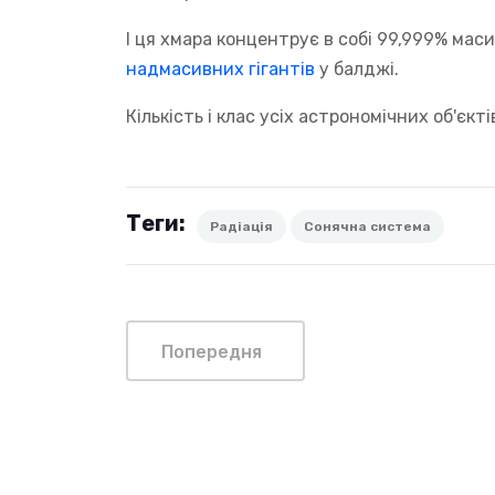
І ця хмара концентрує в собі 99,999% маси
надмасивних гігантів
у балджі.
Кількість і клас усіх астрономічних об'єкт
Теги:
Радіація
Сонячна система
Попередня