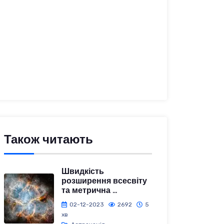
Також читають
Швидкість
розширення всесвіту
та метрична ...
02-12-2023
2692
5
хв