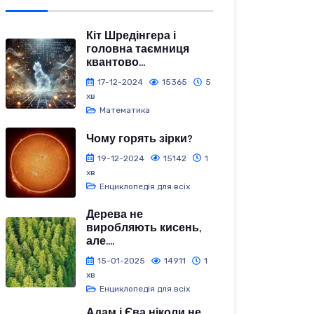
Кіт Шредінгера і
головна таємниця
квантово...
17-12-2024
15365
5
хв
Математика
Чому горять зірки?
19-12-2024
15142
1
хв
Енциклопедія для всіх
Дерева не
виробляють кисень,
але....
15-01-2025
14911
1
хв
Енциклопедія для всіх
Адам і Єва ніколи не