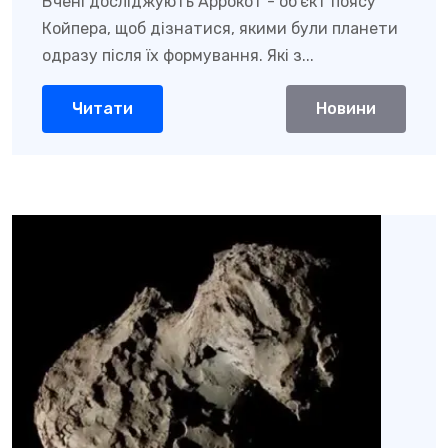
Вчені досліджують Аррокот - об'єкт поясу
Койпера, щоб дізнатися, якими були планети
одразу після їх формування. Які з...
Читати
Новини