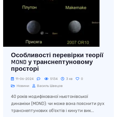
Особливості перевірки теорії
MOND у транснептуновому
просторі
11-06-2024
5134
3 хв
0
Новини
Василь Швецов
40 років модифікованої ньютонівської
динаміки (MOND): чи може вона пояснити рух
транснептунових об'єктів і кинути вик...