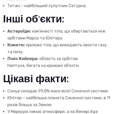
Титан – найбільший супутник Сатурна.
Інші об'єкти:
Астероїди:
кам'янисті тіла, що обертаються між
орбітами Марса та Юпітера.
Комети:
крижані тіла, що викидають хвости газу
та пилу.
Пояс Койпера:
область за орбітою
Нептуна, багата на крижані об'єкти.
Цікаві факти:
Сонце складає 99,8% маси всієї Сонячної системи.
Юпітер – найбільша планета Сонячної системи, в 11
разів більша за Землю.
У Меркурія немає атмосфери, а на Венері йде