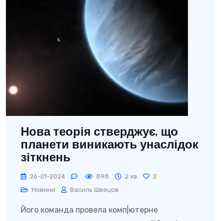
Нова теорія стверджує, що
планети виникають унаслідок
зіткнень
26-01-2024
898
2 хв
2
Новини
Василь Швецов
Його команда провела комп|ютерне