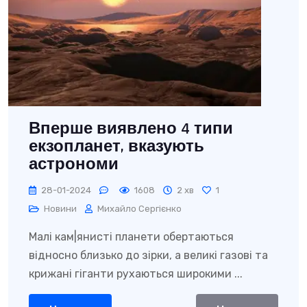
Вперше виявлено 4 типи
екзопланет, вказують
астрономи
28-01-2024
1608
2 хв
1
Новини
Михайло Сергієнко
Малі кам|янисті планети обертаються
відносно близько до зірки, а великі газові та
крижані гіганти рухаються широкими ...