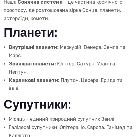
Наша
Сонячна система
– це частина космічного
простору, де розтошована зірка Сонце, планети,
астероїди, комети.
Планети
:
Внутрішні планети:
Меркурій, Венера, Земля та
Марс.
Зовнішні планети:
Юпітер, Сатурн, Уран та
Нептун.
Карликові планети:
Плутон, Церера, Ерида та
інші.
Супутники:
Місяць – єдиний природний супутник Землі.
Галілеові супутники Юпітера: Іо, Європа, Ганімед та
Каллісто.