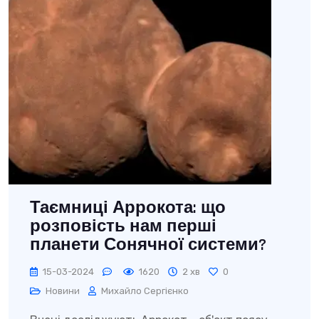
Таємниці Аррокота: що
розповість нам перші
планети Сонячної системи?
15-03-2024
1620
2 хв
0
Новини
Михайло Сергієнко