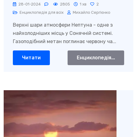
28-01-2024
2805
1 хв
2
Енциклопедія для всіх
Михайло Сергієнко
Верхні шари атмосфери Нептуна - одне з
найхолодніших місць у Сонячній системі.
Газоподібний метан поглинає червону ча...
Читати
Енциклопедія...