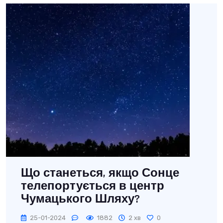
Що станеться, якщо Сонце
телепортується в центр
Чумацького Шляху?
25-01-2024
1882
2 хв
0