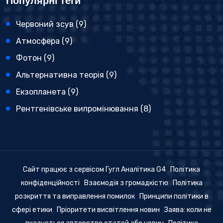
Популярні теги
Червоний зсув
(9)
Атмосфера
(9)
Фотон
(9)
Альтернативна теорія
(9)
Екзопланета
(9)
Рентгенівське випромінювання
(8)
Сайт працює з сервісом Гугл Аналітика G4
Політика
конфіденційності
Взаємодія з громадкістю
Політика
розкриття та виправлення помилок
Принципи політики в
сфері етики
Пріоритети висвітлення новин
Заява: коли не