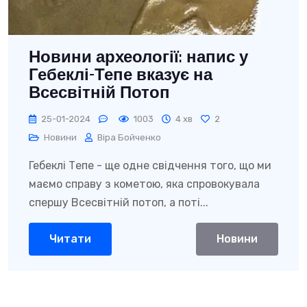
Новини археології: напис у
Гебеклі-Тепе вказує на
Всесвітній Потоп
25-01-2024
1003
4 хв
2
Новини
Віра Бойченко
Гебеклі Тепе - ще одне свідчення того, що ми
маємо справу з кометою, яка спровокувала
спершу Всесвітній потоп, а поті...
Читати
Новини