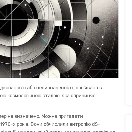
ядкованості або невизначеності, пов'язана з
ою космологічною сталою, яка спричиняє
епер не визначено. Можна пригадати
 1970-х років. Вони обчислили ентропію dS-