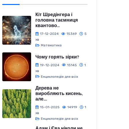
Кіт Шредінгера і
головна таємниця
квантово...
17-12-2024
15369
5
хв
Математика
Чому горять зірки?
19-12-2024
15145
1
хв
Енциклопедія для всіх
Дерева не
виробляють кисень,
але....
15-01-2025
14919
1
хв
Енциклопедія для всіх
Адам і Єва ніколи не