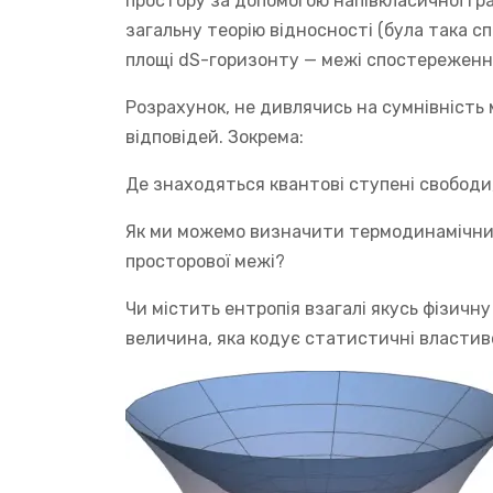
простору за допомогою напівкласичної гра
загальну теорію відносності (була така сп
площі dS-горизонту — межі спостереженн
Розрахунок, не дивлячись на сумнівність 
відповідей. Зокрема:
Де знаходяться квантові ступені свободи,
Як ми можемо визначити термодинамічний 
просторової межі?
Чи містить ентропія взагалі якусь фізичн
величина, яка кодує статистичні властив