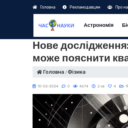
Головна
Рекламодавцям
Про н
Астрономія
Бі
Нове дослідження:
може пояснити ква
Головна
Фізика
10-02-2024
0
4674
2 хв
4
Ф