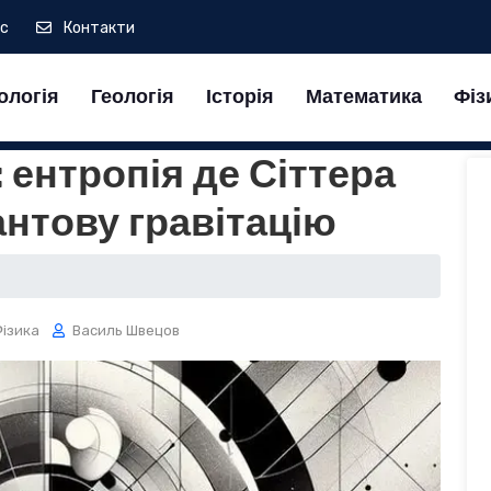
ас
Контакти
ологія
Геологія
Історія
Математика
Фіз
 ентропія де Сіттера
нтову гравітацію
ізика
Василь Швецов