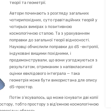
теорії та геометрії.
Автори починають з розгляду загальних
чотирипохідних, суто гравітаційних теорій у
чотирьох вимірах з позитивною
космологічною сталою. Та з урахуванням
поправки до загальної теорії відносності.
Науковці обчислили поправки до dS -ентропії,
індуковані вищими похідними, і
продемонстрували, що вони узгоджуються з
результатом, отриманим з напівкласичної
оцінки евклідового інтеграла — така
геометрія може бути використана для опису
dS-простор.
Потім з’ясувалось, що може існувати дві копії
стору, тобто простору з від'ємною космологічною
перехідну область.