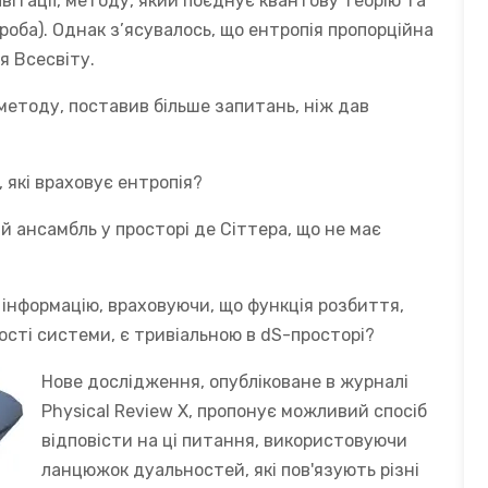
вітації, методу, який поєднує квантову теорію та
роба). Однак з’ясувалось, що ентропія пропорційна
я Всесвіту.
методу, поставив більше запитань, ніж дав
 які враховує ентропія?
ансамбль у просторі де Сіттера, що не має
у інформацію, враховуючи, що функція розбиття,
ості системи, є тривіальною в dS-просторі?
Нове дослідження, опубліковане в журналі
Physical Review X, пропонує можливий спосіб
відповісти на ці питання, використовуючи
ланцюжок дуальностей, які пов'язують різні