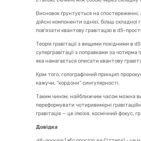
Висновок ґрунтується на спостереженні, щ
дійсні компоненти однієї, більш складної 
пов'язати квантову гравітацію в dS-прост
Теорія гравітації з вищими похідними в dS
супергравітації з поправками за чотирма 
яка намагається описати квантову гравіт
Крім того, голографічний принцип пророку
кажучи, “кордони” сингулярності.
Таким чином, найближчим часом можна ви
переформувати чотиривимірні гравітаційні
гравітація — це ілюзія, космічний фокус, г
Довідка
dS-простір
(або простір де Сіттера) - це 