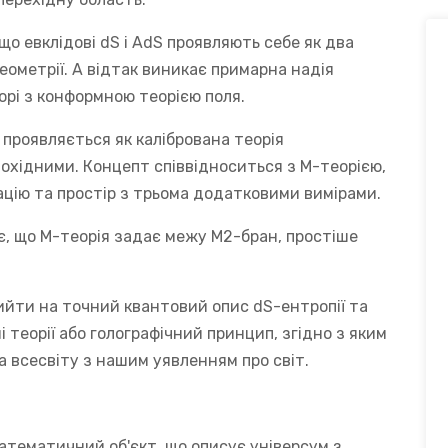
о евклідові dS і AdS проявляють себе як два
геометрії. А відтак виникає примарна надія
орі з конформною теорією поля.
 проявляється як калібрована теорія
похідними. Концепт співвідноситься з М-теорією,
ацію та простір з трьома додатковими вимірами.
є, що М-теорія задає межу M2-бран, простіше
йти на точний квантовий опис dS-ентропії та
 теорії або голографічний принцип, згідно з яким
ра всесвіту з нашим уявленням про світ.
математичний об'єкт, що описує універсум з