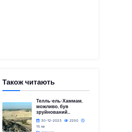
Також читають
Телль-ель-Хаммам,
можливо, був
зруйнований...
30-12-2023
2250
15 хв