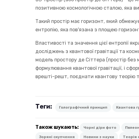
позитивною космологічною сталою, яка в
Такий простір має горизонт, який обмежу
ентропію, яка пов'язана з площею горизон
Властивості та значення цієї ентропії я
досліджень з квантової гравітації та косм
модель простору де Сіттера (простір без м
формулювання квантової гравітації, і сформ
врешті-решт, поєднати квантову теорію т
Теги:
Голографічний принцип
Квантова г
Також шукають:
Чорні діри фото
Пвлеон
Зоряні скупчення
Новини з науки
Теорія 