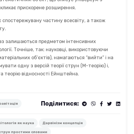
икликає прискорене розширення.
є спостережувану частину всесвіту, а також
ту.
краз залишаються предметом інтенсивних
ології. Точніше, так: науковці, використовуючи
атеріальних об’єктів), намагаються “вийти” і на
увати одну з версій теорії струн (М-теорію) і,
а теорію відносності Ейнштейна.
Поділитися:
равітація
ітологія як наука
Дарвінізм концепція
струн простими словами