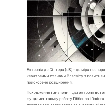
Ентропія де Сіттера (dS) - це міра невпор
квантовими станами Всесвіту з позитивн
прискорене розширення.
Походження і значення цієї ентропії дот
фундаментальну роботу Гіббонса і Гокінга