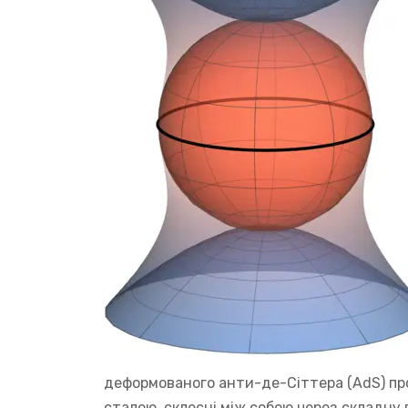
деформованого анти-де-Сіттера (AdS) про
сталою, склеєні між собою через складну 