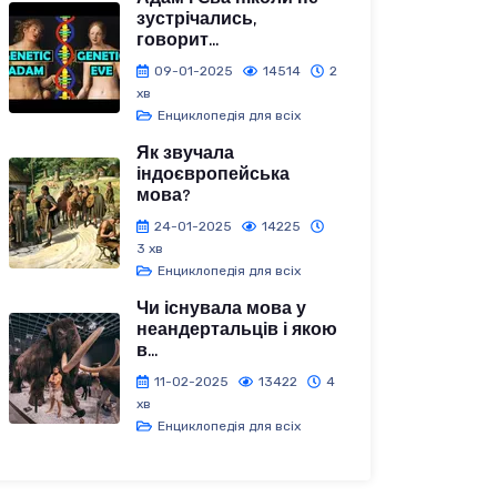
зустрічались,
говорит...
09-01-2025
14514
2
хв
Енциклопедія для всіх
Як звучала
індоєвропейська
мова?
24-01-2025
14225
3 хв
Енциклопедія для всіх
Чи існувала мова у
неандертальців і якою
в...
11-02-2025
13422
4
хв
Енциклопедія для всіх