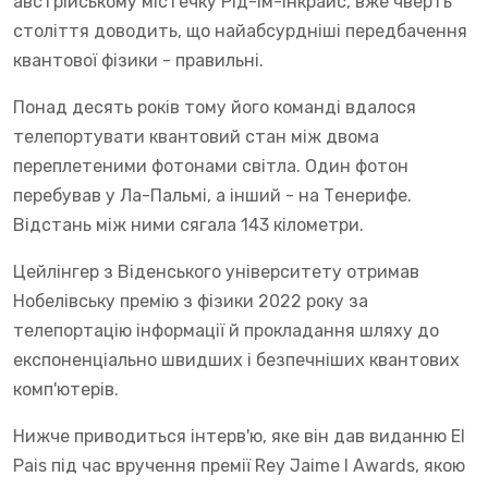
австрійському містечку Рід-ім-Інкрайс, вже чверть
століття доводить, що найабсурдніші передбачення
квантової фізики - правильні.
Понад десять років тому його команді вдалося
телепортувати квантовий стан між двома
переплетеними фотонами світла. Один фотон
перебував у Ла-Пальмі, а інший - на Тенерифе.
Відстань між ними сягала 143 кілометри.
Цейлінгер з Віденського університету отримав
Нобелівську премію з фізики 2022 року за
телепортацію інформації й прокладання шляху до
експоненціально швидших і безпечніших квантових
комп'ютерів.
Нижче приводиться інтерв'ю, яке він дав виданню El
Pais під час вручення премії Rey Jaime I Awards, якою