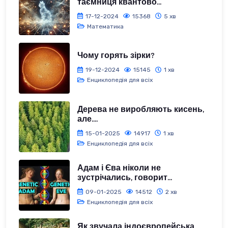
таємниця квантово...
17-12-2024
15368
5 хв
Математика
Чому горять зірки?
19-12-2024
15145
1 хв
Енциклопедія для всіх
Дерева не виробляють кисень,
але....
15-01-2025
14917
1 хв
Енциклопедія для всіх
Адам і Єва ніколи не
зустрічались, говорит...
09-01-2025
14512
2 хв
Енциклопедія для всіх
Як звучала індоєвропейська