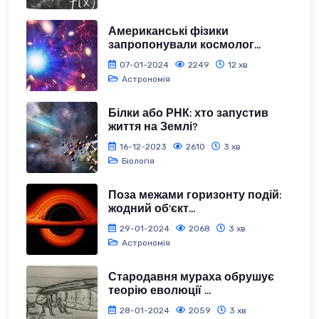
Американські фізики
запропонували космолог...
07-01-2024
2249
12 хв
Астрономія
Білки або РНК: хто запустив
життя на Землі?
16-12-2023
2610
3 хв
Біологія
Поза межами горизонту подій:
жодний об’єкт...
29-01-2024
2068
3 хв
Астрономія
Стародавня мураха обрушує
теорію еволюції ...
28-01-2024
2059
3 хв