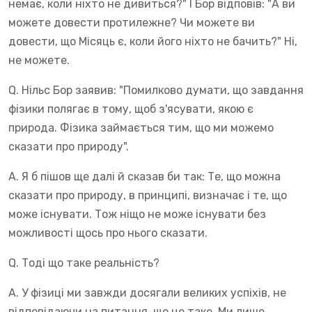
немає, коли ніхто не дивиться?" І Бор відповів: "А ви
можете довести протилежне? Чи можете ви
довести, що Місяць є, коли його ніхто не бачить?" Ні,
не можете.
Q. Нільс Бор заявив: "Помилково думати, що завдання
фізики полягає в тому, щоб з'ясувати, якою є
природа. Фізика займається тим, що ми можемо
сказати про природу".
A. Я б пішов ще далі й сказав би так: Те, що можна
сказати про природу, в принципі, визначає і те, що
може існувати. Тож ніщо не може існувати без
можливості щось про нього сказати.
Q. Тоді що таке реальність?
A. У фізиці ми завжди досягали великих успіхів, не
відповідаючи на питання, що це таке. Ми лише