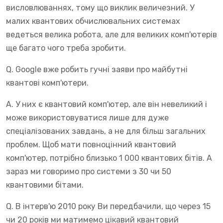
висловлюваннях, тому що виклик величезний. У
малих квантових обчислювальних системах
ведеться велика робота, але для великих комп'ютерів
ще багато чого треба зробити.
Q. Google вже робить гучні заяви про майбутні
квантові комп'ютери.
A. У них є квантовий комп'ютер, але він невеликий і
може використовуватися лише для дуже
спеціалізованих завдань, а не для більш загальних
проблем. Щоб мати повноцінний квантовий
комп'ютер, потрібно близько 1 000 квантових бітів. А
зараз ми говоримо про системи з 30 чи 50
квантовими бітами.
Q. В інтерв'ю 2010 року Ви передбачили, що через 15
чи 20 років ми матимемо цікавий квантовий