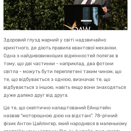
Здоровий глузд марний у світі надзвичайно
крихітного, де діють правила квантової механіки.
Одна з найдивовижніших відмінностей полягає в
тому, що дві частинки - наприклад, два фотони
світла - можуть бути переплетені таким чином, що
те, що відбувається з однією, визначає те, що
відбувається з іншою, навіть якщо вони знаходяться
дуже далеко друг від друга.
Це те, що скептично налаштований Ейнштейн
назвав "моторошною дією на відстані". 78-річний
фізик Антон Цайлінгер, який народився в маленькому