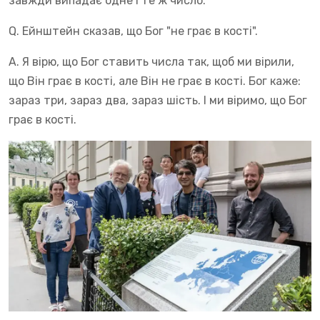
завжди випадає одне і те ж число.
Q. Ейнштейн сказав, що Бог "не грає в кості".
A. Я вірю, що Бог ставить числа так, щоб ми вірили,
що Він грає в кості, але Він не грає в кості. Бог каже:
зараз три, зараз два, зараз шість. І ми віримо, що Бог
грає в кості.