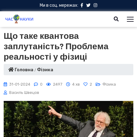
Ми в соц. мережах:
Що таке квантова
заплутаність? Проблема
реальності у фізиці
Головна
Фізика
31-01-2024
0
2497
4 хв
2
Фізика
Василь Швецов