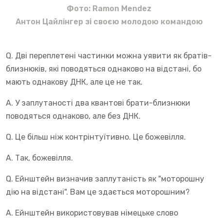
Фото: Ramon Mendez
Антон Цайлінгер зі своєю молодою командою
Q. Дві переплетені частинки можна уявити як братів-
близнюків, які поводяться однаково на відстані, бо
мають однакову ДНК, але це не так.
A. У заплутаності два квантові брати-близнюки
поводяться однаково, але без ДНК.
Q. Це більш ніж контрінтуїтивно. Це божевілля.
A. Так, божевілля.
Q. Ейнштейн визначив заплутаність як "моторошну
дію на відстані". Вам це здається моторошним?
A. Ейнштейн використовував німецьке слово