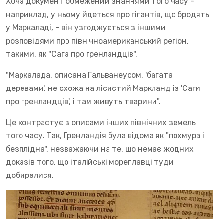
Хоча документ обмежений знаннями того часу -
наприклад, у ньому йдеться про гігантів, що бродять
у Маркаладі, - він узгоджується з іншими
розповідями про північноамериканський регіон,
такими, як "Сага про гренландців".
"Маркалада, описана Гальванеусом, 'багата
деревами', не схожа на лісистий Маркланд із 'Саги
про гренландців', і там живуть тварини".
Це контрастує з описами інших північних земель
того часу. Так, Гренландія була відома як "похмура і
безплідна", незважаючи на те, що немає жодних
доказів того, що італійські мореплавці туди
добиралися.