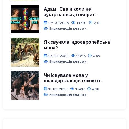
Адам і Єва ніколи не
зустрічались, говорит...
09-01-2025
14510
2 хв
Енциклопедія для всіх
Як звучала індоєвропейська
мова?
24-01-2025
14216
3 хв
Енциклопедія для всіх
Чи існувала мова у
неандертальців і якою в...
11-02-2025
13417
4 хв
Енциклопедія для всіх