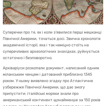
Суперечки про те, як і коли з'явилися перші мешканці
Північної Америки, точаться досі. Звична хронологія
академічної історії, яка і так неміцно стоїть на
суперечливих археологічних знахідках, руйнується
остаточно і безповоротно.
Архіваріуси розкопали документ, написаний одним
міланським ченцем і датований приблизно 1345
роком. У ньому виявлено згадку про Атлантичне
узбережжя Північної Америки, що дає змогу
припустити: італійські моряки знали про
американський континент щонайменше за 150 років