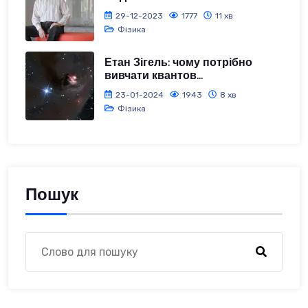
29-12-2023
1777
11 хв
Фізика
Етан Зігель: чому потрібно
вивчати квантов...
23-01-2024
1943
8 хв
Фізика
Пошук