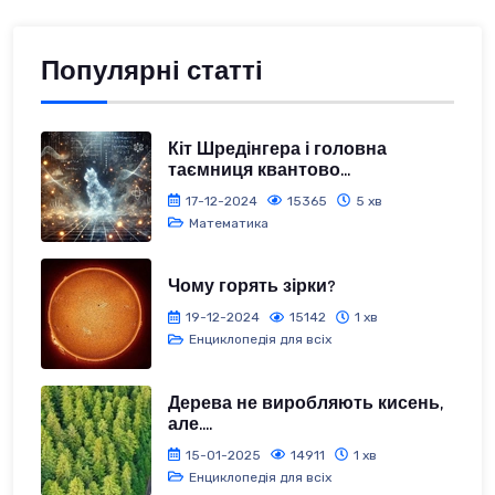
Популярні статті
Кіт Шредінгера і головна
таємниця квантово...
17-12-2024
15365
5 хв
Математика
Чому горять зірки?
19-12-2024
15142
1 хв
Енциклопедія для всіх
Дерева не виробляють кисень,
але....
15-01-2025
14911
1 хв
Енциклопедія для всіх