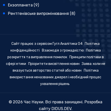
Екзопланета
(9)
Рентгенівське випромінювання
(8)
Сайт працює з сервісом Гугл Аналітика G4
Політика
конфіденційності
Взаємодія з громадкістю
Політика
розкриття та виправлення помилок
Принципи політики в
сфері етики
Пріоритети висвітлення новин
Заява: коли не
вказується авторство статей або новин
Політика
використання неназваних джерел і необхідний процес
ухвалення рішень
© 2026 Час Науки. Всі права захищені. Розробка
сайту
DIDUS.DEV
.