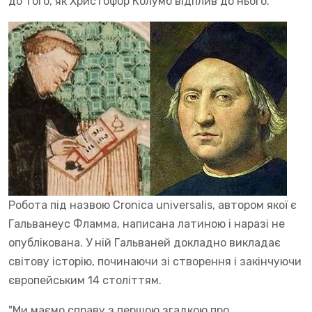
до того, як Христофор Колумб відплив до нього.
Робота під назвою Cronica universalis, автором якої є
Гальванеус Фламма, написана латиною і наразі не
опублікована. У ній Гальваней докладно викладає
світову історію, починаючи зі створення і закінчуючи
європейським 14 століттям.
"Ми маємо справу з першою згадкою про