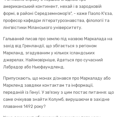
американський континент, нехай і в зародковій
формі, в районі Середземномор'я", - каже Паоло К'єза,
професор кафедри літературознавства, філології та
лінгвістики Міланського університету.
Гальваней писав про землю під назвою Маркалада на
захід від Гренландії, що збігається з регіоном
Маркланд, згадуваним у кількох ісландських
джерелах. Найімовірніше, йдеться про сучасний
Лабрадор або Ньюфаундленд.
Припускають, що монах дізнався про Маркаладу або
Маркленд завдяки контактам та інформації,
переданій із Генуї. У зв'язку з цим постає питання: що
саме очікував знайти Колумб, вирушаючи в західне
плавання 1492 року?