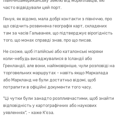
північноамериканську землю від мореплавців, які
часто відвідували цей порт.
Генуя, як відомо, мала добрі контакти з північчю, про
що свідчить розвинена географія карт, складених
там за часів Гальванея, що підтверджує вірогідність
того, що монах справді знав, про що писав.
Не схоже, щоб італійські або каталонські моряки
коли-небудь висаджувалися в Ісландії або
Гренландії, але вони, найімовірніше, чули розповіді на
торговельних маршрутах - навіть якщо Маркалада
або Маркланд не були достатньо відомі, щоб
потрапити в офіційні документи того часу.
"Ці чутки були занадто розпливчастими, щоб знайти
відповідність у картографічних або наукових
уявленнях", - каже К'єза.