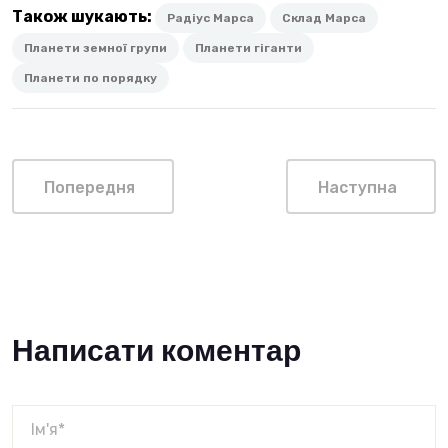
Також шукають:
Радіус Марса
Склад Марса
Планети земної групи
Планети гіганти
Планети по порядку
Попередня
Наступна
Написати коментар