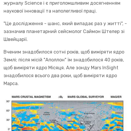
журналу Science і є приголомшливим досягненням
наукової інновації та наполегливої праці.
"Це дослідження - шанс, який випадає раз у житті", -
зазначив планетарний сейсмолог Саймон Штелер зі
Швейцарії.
Вченим знадобилося сотні років, щоб виміряти ядро
Землі; після місій "Аполлон" їм знадобилося 40 років,
щоб виміряти ядро Місяця. Але зонду Mars InSight
знадобилося всього два роки, щоб виміряти ядро
Марса.