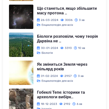
Що станеться, якщо збільшити
масу протона ...
26-03-2024
3006
3 хв
Енциклопедія для всіх
Біологи розповіли, чому теорія
Дарвіна не ...
30-01-2024
3313
10 хв
Біологія
Як зміниться Земля через
мільярд років
01-02-2024
2957
3 хв
Енциклопедія для всіх
Гобеклі Тепе: історики та
археологи вибірк...
18-12-2023
2192
6 хв
Історія