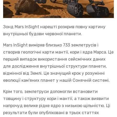
Зонд Mars InSight нарешті розкрив повну картину
внутрішньої будови червоної планети.
Mars InSight виміряв близько 733 землетрусів і
створив геологічні карти мантії, кори і ядра Марса. Це
перший випадок використання сейсмічних даних
для дослідження внутрішньої структури планети,
відмінної від Землі. Це значущий крок у розумінні
еволюції кам'яних планет у нашій Сонячній системі.
Крім того, землетруси допомогли встановити
товщину і структуру кори і мантії, а також виявити
напрочуд велике рідке ядро з низькою щільністю. Ці
результати були опубліковані в трьох статтях