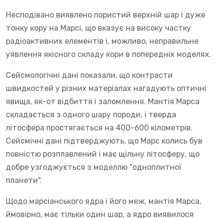
Несподівано виявлено пористий верхній шар і дуже
тонку кору на Марсі, що вказує на високу частку
радіоактивних елементів і, можливо, неправильне
уявлення якісного складу кори в попередніх моделях.
Сейсмологічні дані показали, що контрасти
швидкостей у різних матеріалах нагадують оптичні
явища, як-от відбиття і заломлення. Мантія Марса
складається з одного шару породи, і тверда
літосфера простягається на 400-600 кілометрів.
Сейсмічні дані підтверджують, що Марс колись був
повністю розплавлений і має щільну літосферу, що
добре узгоджується з моделлю "одноплитної
планети".
Щодо марсіанського ядра і його меж, мантія Марса,
ймовірно, має тільки один шар, а ядро виявилося