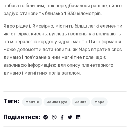
набагато більшим, ніж передбачалося раніше, і його
радіус становить близько 1 830 кілометрів.
Ядро рідке і, ймовірно, містить більш легкі елементи,
як-от сірка, кисень, вуглець і водень, які впливають
на мінералогію кордону ядра і мантії. Ця інформація
може допомогти встановити, як Марс втратив своє
динамо і пов'язане з ним магнітне поле, що є
важливою інформацією для опису планетарного
динамо і магнітних полів загалом.
Теги:
Мантія
Землетрус
Земля
Марс
Поділитися: