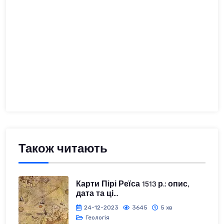
Також читають
Карти Пірі Реїса 1513 р.: опис,
дата та ці...
24-12-2023
3645
5 хв
Геологія