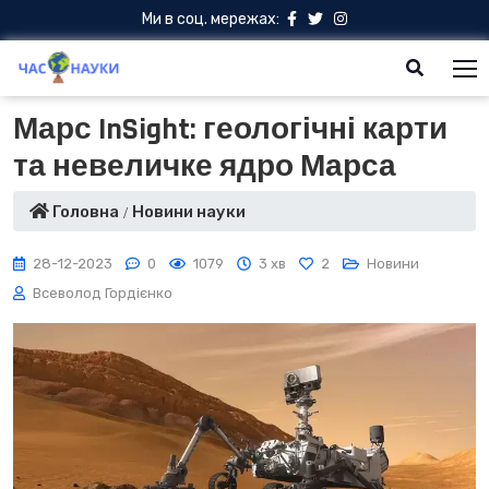
Ми в соц. мережах:
Марс InSight: геологічні карти
та невеличке ядро Марса
Головна
Новини науки
28-12-2023
0
1079
3 хв
2
Новини
Всеволод Гордієнко