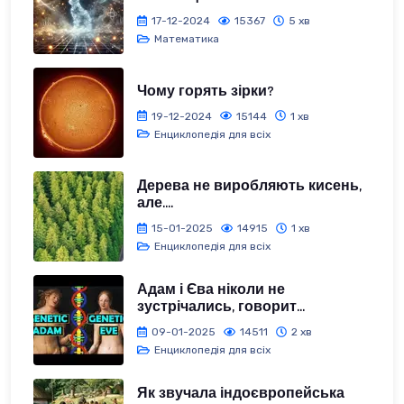
17-12-2024
15367
5 хв
Математика
Чому горять зірки?
19-12-2024
15144
1 хв
Енциклопедія для всіх
Дерева не виробляють кисень,
але....
15-01-2025
14915
1 хв
Енциклопедія для всіх
Адам і Єва ніколи не
зустрічались, говорит...
09-01-2025
14511
2 хв
Енциклопедія для всіх
Як звучала індоєвропейська