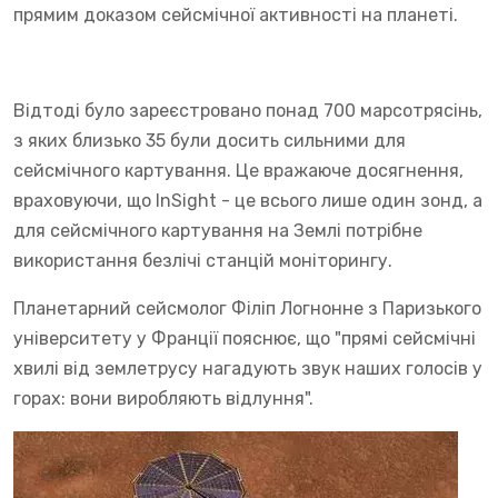
прямим доказом сейсмічної активності на планеті.
Відтоді було зареєстровано понад 700 марсотрясінь,
з яких близько 35 були досить сильними для
сейсмічного картування. Це вражаюче досягнення,
враховуючи, що InSight - це всього лише один зонд, а
для сейсмічного картування на Землі потрібне
використання безлічі станцій моніторингу.
Планетарний сейсмолог Філіп Логнонне з Паризького
університету у Франції пояснює, що "прямі сейсмічні
хвилі від землетрусу нагадують звук наших голосів у
горах: вони виробляють відлуння".