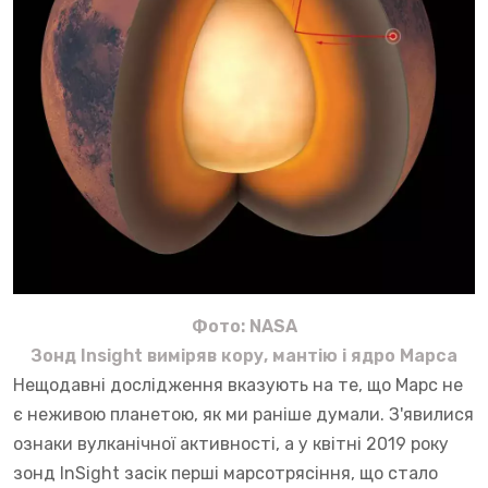
Фото: NASA
Зонд Insight виміряв кору, мантію і ядро Марса
Нещодавні дослідження вказують на те, що Марс не
є неживою планетою, як ми раніше думали. З'явилися
ознаки вулканічної активності, а у квітні 2019 року
зонд InSight засік перші марсотрясіння, що стало