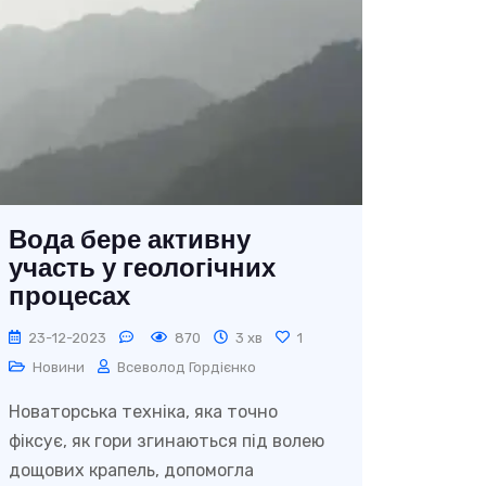
Вода бере активну
участь у геологічних
процесах
23-12-2023
870
3 хв
1
Новини
Всеволод Гордієнко
Новаторська техніка, яка точно
фіксує, як гори згинаються під волею
дощових крапель, допомогла