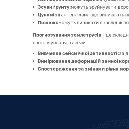
Зсуви ґрунту:
можуть зруйнувати доро
Цунамі:
гігантські хвилі,що виникають 
Пожежі:
можуть виникати внаслідок п
Прогнозування землетрусів
- це складн
прогнозування, такі як:
Вивчення сейсмічної активності:
за д
Вимірювання деформацій земної кор
Спостереження за змінами рівня мор