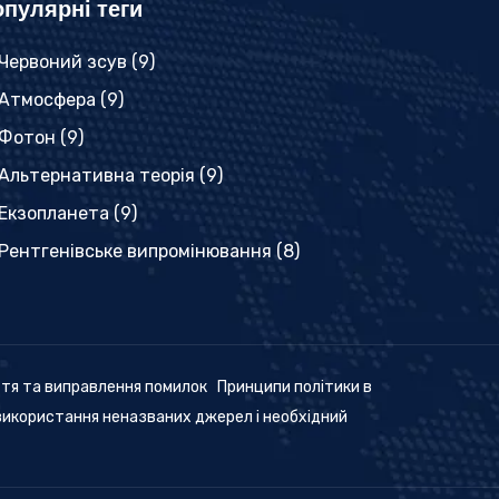
пулярні теги
Червоний зсув
(9)
Атмосфера
(9)
Фотон
(9)
Альтернативна теорія
(9)
Екзопланета
(9)
Рентгенівське випромінювання
(8)
ття та виправлення помилок
Принципи політики в
використання неназваних джерел і необхідний