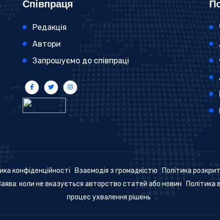
Співпраця
По
Редакція
Автори
Запрошуємо до співпраці
ика конфіденційності
Взаємодія з громадкістю
Політика розкри
Заява: коли не вказується авторство статей або новин
Політика 
процес ухвалення рішень