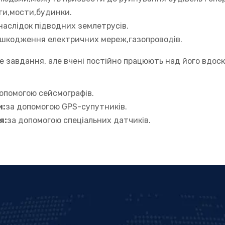
ги,мости,будинки.
внаслідок підводних землетрусів.
ошкодження електричних мереж,газопроводів.
е завдання, але вчені постійно працюють над його вдос
опомогою сейсмографів.
и:
за допомогою GPS-супутників.
я:
за допомогою спеціальних датчиків.