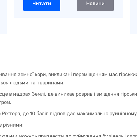
Читати
Новини
ливання земної кори, викликані переміщенням мас гірських
ються людьми та тваринами.
ісце в надрах Землі, де виникає розрив і зміщення гірськ
тром.
Ріхтера, де 10 балів відповідає максимально руйнівном
 різними:
людьми,можуть призвести до руйнування будівель і спо