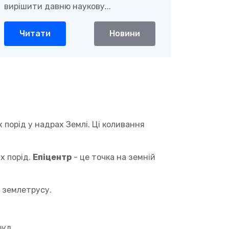
вирішити давню наукову...
Читати
Новини
 порід у надрах Землі. Ці коливання
их порід.
Епіцентр
- це точка на земній
у землетрусу.
руд.