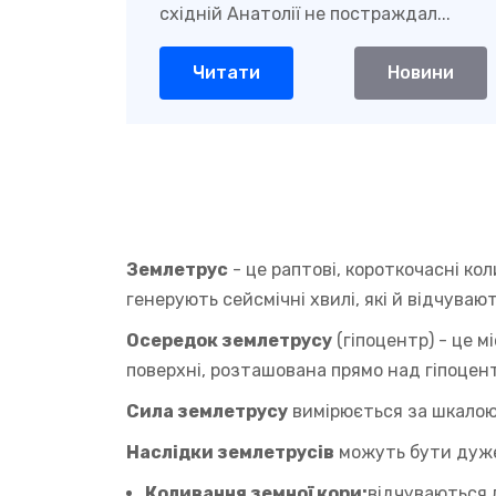
східній Анатолії не постраждал...
Читати
Новини
Землетрус
- це раптові, короткочасні ко
генерують сейсмічні хвилі, які й відчува
Осередок землетрусу
(гіпоцентр) - це м
поверхні, розташована прямо над гіпоцен
Сила землетрусу
вимірюється за шкалою 
Наслідки землетрусів
можуть бути дуже
Коливання земної кори:
відчуваються 