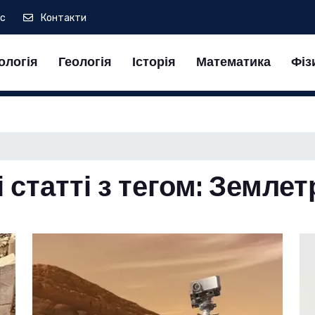
ас
Контакти
ологія
Геологія
Історія
Математика
Фіз
і статті з тегом: Землет