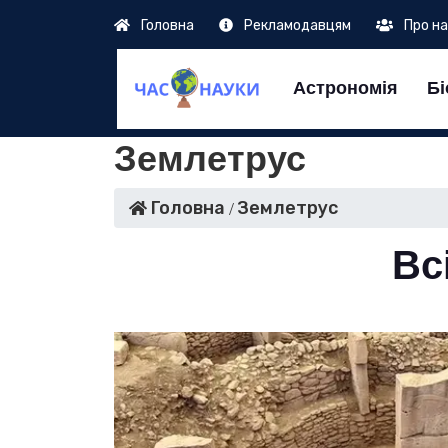
Головна
Рекламодавцям
Про н
Астрономія
Бі
Землетрус
Головна
Землетрус
Вс