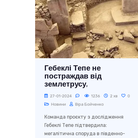
Гебеклі Тепе не
постраждав від
землетрусу,
стверджують
27-01-2024
1236
2 хв
0
дослідники
Новини
Віра Бойченко
Команда проєкту з дослідження
Гебеклі Тепе підтвердила:
мегалітична споруда в південно-