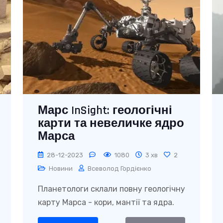
Марс InSight: геологічні
карти та невеличке ядро
Марса
28-12-2023
1080
3 хв
2
Новини
Всеволод Гордієнко
Планетологи склали повну геологічну
карту Марса - кори, мантії та ядра.