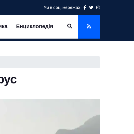
Ми в соц. мережах:
ика
Енциклопедія
рус