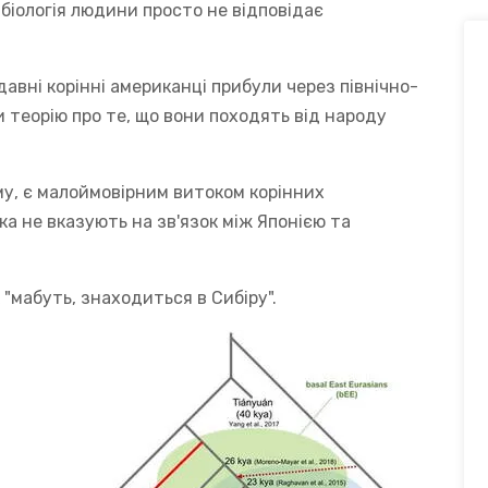
біологія людини просто не відповідає
давні корінні американці прибули через північно-
и теорію про те, що вони походять від народу
ому, є малоймовірним витоком корінних
ика не вказують на зв'язок між Японією та
 "мабуть, знаходиться в Сибіру".