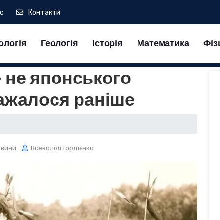
ас
Контакти
ологія
Геологія
Історія
Математика
Фіз
- не японського
ажалося раніше
овини
Всеволод Гордієнко