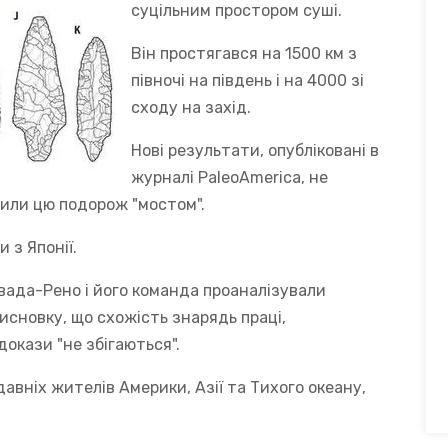
суцільним простором суші.
Він простягався на 1500 км з
півночі на південь і на 4000 зі
сходу на захід.
Нові результати, опубліковані в
журналі PaleoAmerica, не
нили цю подорож "мостом".
 з Японії.
вада-Рено і його команда проаналізували
висновку, що схожість знарядь праці,
докази "не збігаються".
давніх жителів Америки, Азії та Тихого океану,