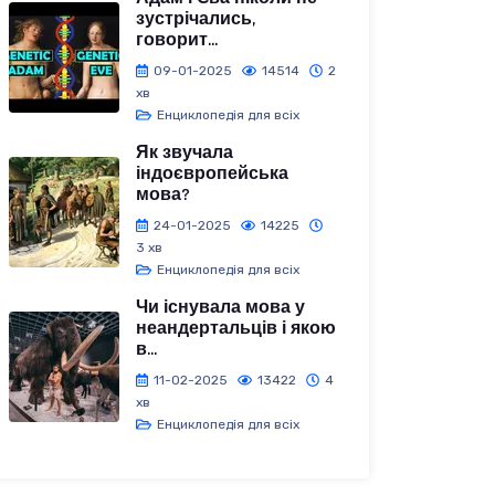
зустрічались,
говорит...
09-01-2025
14514
2
хв
Енциклопедія для всіх
Як звучала
індоєвропейська
мова?
24-01-2025
14225
3 хв
Енциклопедія для всіх
Чи існувала мова у
неандертальців і якою
в...
11-02-2025
13422
4
хв
Енциклопедія для всіх