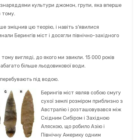
і знаряддями культури джомон, групи, яка вперше
в тому.
ше зміцнив цю теорію, і навіть з'явилися
нали Берингів міст і досягли північно-західного
 тому вигляді, до якого ми звикли. 15 000 років
набагато більше льодовикової води.
 перебувають під водою.
Берингів міст являв собою смугу
сухої землі розміром приблизно з
Австралію і розташовувався між
Східним Сибіром і Західною
Аляскою, що робило Азію і
Північну Америку одним