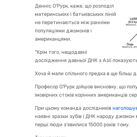
Денніс О'Рурк, каже, що розподіл
материнських і батьківських ліній
не перетинаються між ранніми
популяціями джомонів і
американцями.
"Крім того, нещодавні
дослідження давньої ДНК з Азії показують
Хоча й мали спільного предка в ще більш 
Професор О'Рурк дійшов висновку, що поп
імовірних стоків корінних американців се
При цьому команда дослідників
наголошу
наявні зразки зубів і ДНК народу джомон м
перші люди з'явилися 15000 років тому.