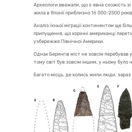
Археологи вважали, що є явна схожість з
жила в Японії приблизно 16 000-2500 рокі
Аналіз їхньої міграції континентом ще біль
припущення, що корінні американці перети
узбережжя Північної Америки.
Однак Берингів міст не зовсім перебував у
тому світ був зовсім іншим, у ньому було 
Багато місць, де колись жили люди, зараз