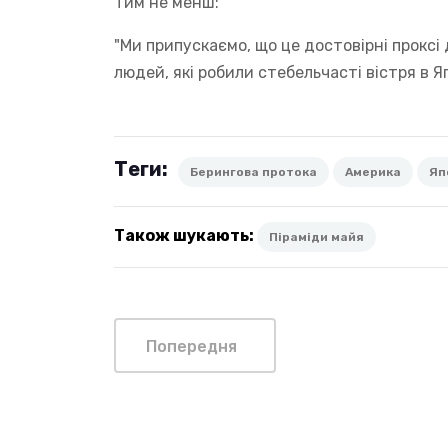
Тим не менш:
"Ми припускаємо, що це достовірні прокс
людей, які робили стебельчасті вістря в Яп
Теги:
Берингова протока
Америка
Яп
Також шукають:
Піраміди майя
Попередня