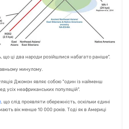
, що ці два народи розійшлися набагато раніше".
давньому минулому.
уляція Джомон являє собою "один із найменш
ред усіх неафриканських популяцій".
є
, що слід проявляти обережність, оскільки єдині
ають вік менше 10 000 років. Тоді як в Америці