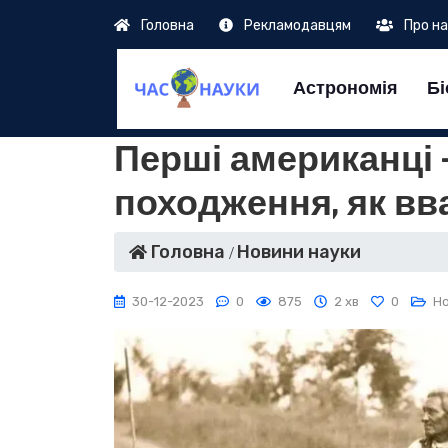
Головна
Рекламодавцям
Про н
Астрономія
Бі
Перші американці 
походження, як вв
Головна
Новини науки
30-12-2023
0
875
2 хв
0
Н