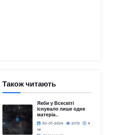
Також читають
Якби у Всесвіті
існувало лише одне
матеріа...
30-01-2024
2072
4
хв