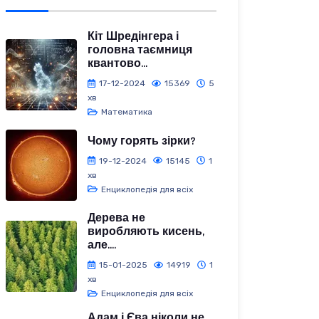
Кіт Шредінгера і
головна таємниця
квантово...
17-12-2024
15369
5
хв
Математика
Чому горять зірки?
19-12-2024
15145
1
хв
Енциклопедія для всіх
Дерева не
виробляють кисень,
але....
15-01-2025
14919
1
хв
Енциклопедія для всіх
Адам і Єва ніколи не