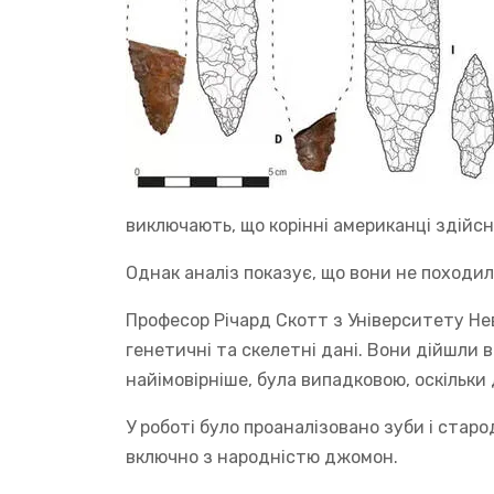
виключають, що корінні американці здійс
Однак аналіз показує, що вони не походили
Професор Річард Скотт з Університету Не
генетичні та скелетні дані. Вони дійшли 
найімовірніше, була випадковою, оскільки 
У роботі було проаналізовано зуби і старо
включно з народністю джомон.