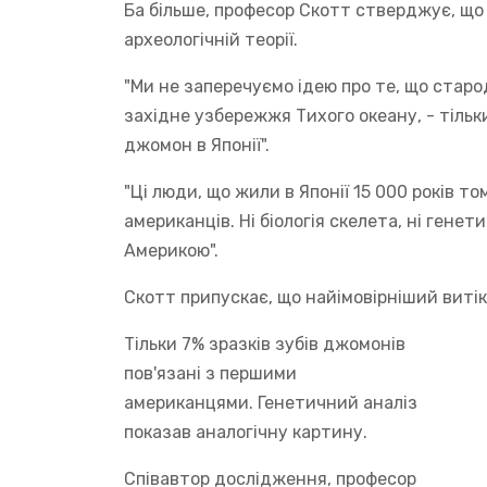
Ба більше, професор Скотт стверджує, що 
археологічній теорії.
"Ми не заперечуємо ідею про те, що старо
західне узбережжя Тихого океану, - тільк
джомон в Японії".
"Ці люди, що жили в Японії 15 000 років т
американців. Ні біологія скелета, ні генет
Америкою".
Скотт припускає, що найімовірніший витік
Тільки 7% зразків зубів джомонів
пов'язані з першими
американцями. Генетичний аналіз
показав аналогічну картину.
Співавтор дослідження, професор