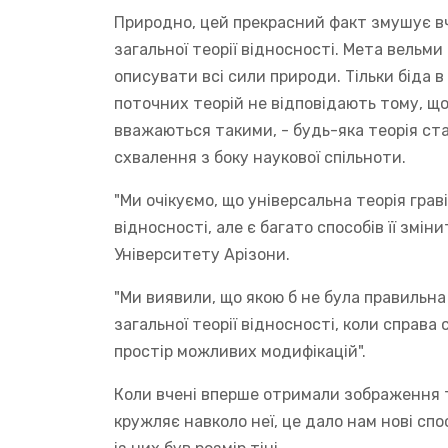
Природно, цей прекрасний факт змушує вч
загальної теорії відносності. Мета вельми
описувати всі сили природи. Тільки біда в
поточних теорій не відповідають тому, що
вважаються такими, - будь-яка теорія ста
схвалення з боку наукової спільноти.
"Ми очікуємо, що універсальна теорія граві
відносності, але є багато способів її зміни
Університету Арізони.
"Ми виявили, що якою б не була правильна
загальної теорії відносності, коли справа
простір можливих модифікацій".
Коли вчені вперше отримали зображення тін
кружляє навколо неї, це дало нам нові спо