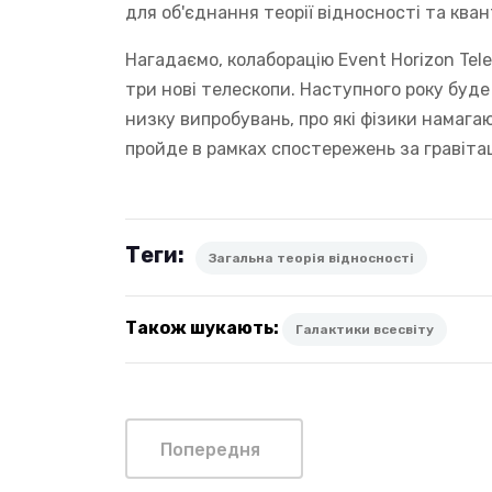
для об'єднання теорії відносності та кван
Нагадаємо, колаборацію Event Horizon Tel
три нові телескопи. Наступного року буд
низку випробувань, про які фізики намага
пройде в рамках спостережень за гравіта
Теги:
Загальна теорія відносності
Також шукають:
Галактики всесвіту
Попередня