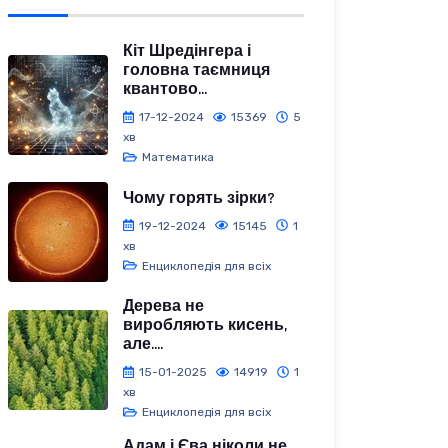
Кіт Шредінгера і
головна таємниця
квантово...
17-12-2024
15369
5
хв
Математика
Чому горять зірки?
19-12-2024
15145
1
хв
Енциклопедія для всіх
Дерева не
виробляють кисень,
але....
15-01-2025
14919
1
хв
Енциклопедія для всіх
Адам і Єва ніколи не