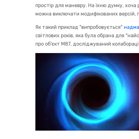
простір для маневру. На їхню думку, хоча
можна виключати модифікованих версій, 
Як такий приклад "випробовується"
надма
світлових років, яка була обрана для "най
про об'єкт M87, досліджуваний колабораці