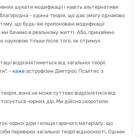
ених шукати модифікації і навіть альтернативи
 благородна - єдина теорія, що дає змогу однаково
 тому, що будь-які пропоновані модифікації
 ми бачимо в реальному житті. Або, принаймні,
є науковою тільки після того, як отримує
тації відрізнятиметься від загальної теорії
ти", -
каже
астрофізик Дімітріос Псалтис з
 теорія, вона не може суттєво відрізнятися від
 стосується чорних дір. Ми дійсно скоротили
і чорної діри і кільця гарячого матеріалу, що
соби перевірки загальної теорії відносності. Одним