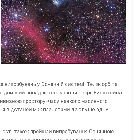
а випробувань у Сонячній системі. Те, як орбіта
йвідоміший випадок тестування теорії Ейнштейна.
 кривизною простору-часу навколо масивного
ання відстаней між планетами дають ще одну
носності також пройшли випробування Сонячною
ії гравітації команда визначала унікальні