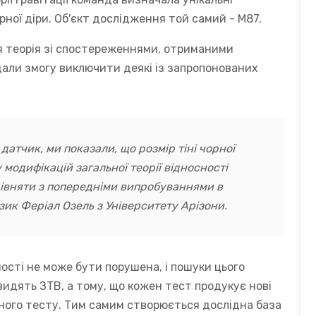
рної діри. Об'єкт дослідження той самий - М87.
я теорія зі спостереженнями, отриманими
дали змогу виключити деякі із запропонованих
тчик, ми показали, що розмір тіні чорної
модифікацій загальної теорії відносності
рівняти з попередніми випробуваннями в
ізик Феріал Озель з Університету Арізони.
ності не може бути порушена, і пошуки цього
видять ЗТВ, а тому, що кожен тест продукує нові
ного тесту. Тим самим створюється дослідна база