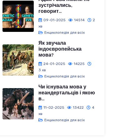
зустрічались,
говорит...
09-01-2025
14514
2
хв
Енциклопедія для всіх
Як звучала
індоєвропейська
мова?
24-01-2025
14225
3 хв
Енциклопедія для всіх
Чи існувала мова у
неандертальців і якою
в...
11-02-2025
13422
4
хв
Енциклопедія для всіх