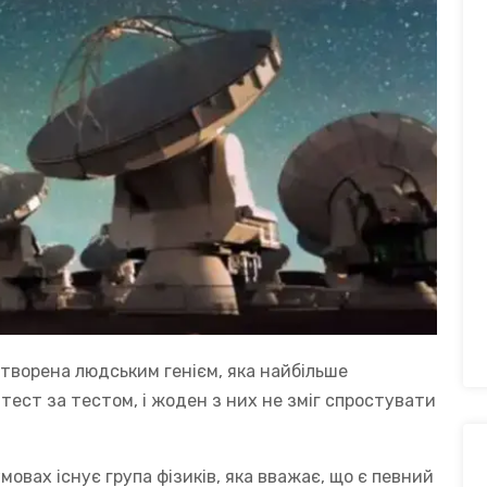
 створена людським генієм, яка найбільше
тест за тестом, і жоден з них не зміг спростувати
мовах існує група фізиків, яка вважає, що є певний