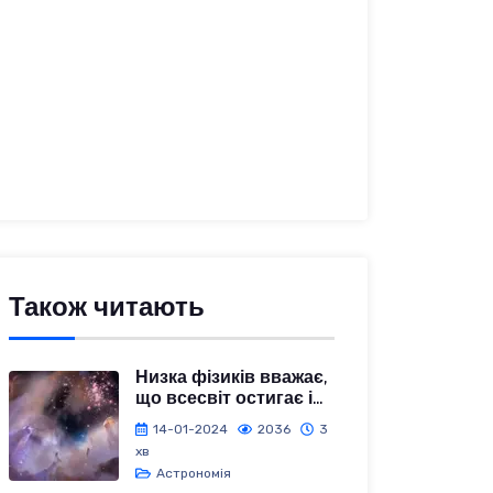
Також читають
Низка фізиків вважає,
що всесвіт остигає і...
14-01-2024
2036
3
хв
Астрономія