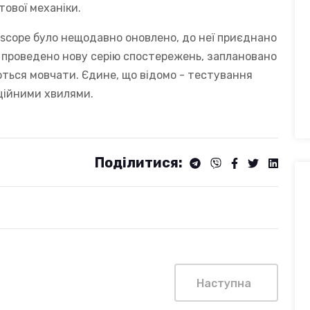
тової механіки.
escope було нещодавно оновлено, до неї приєднано
е проведено нову серію спостережень, заплановано
ються мовчати. Єдине, що відомо - тестування
ційними хвилями.
Поділитися:
Наступна