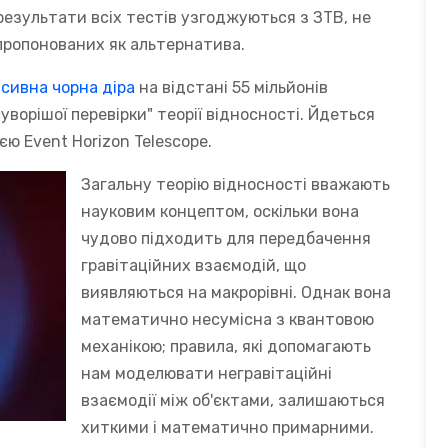
 результати всіх тестів узгоджуються з ЗТВ, не
пропонованих як альтернатива.
сивна чорна діра
на відстані 55 мільйонів
суворішої перевірки" теорії відносності. Йдеться
єю Event Horizon Telescope.
Загальну теорію відносності вважають
науковим концептом, оскільки вона
чудово підходить для передбачення
гравітаційних взаємодій, що
виявляються на макрорівні. Однак вона
математично несумісна з квантовою
механікою; правила, які допомагають
нам моделювати негравітаційні
взаємодії між об'єктами, залишаються
хиткими і математично примарними.