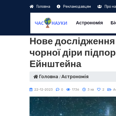
Головна
Рекламодавцям
Про н
Астрономія
Бі
Нове дослідження 
чорної діри підпо
Ейнштейна
Головна
Астрономія
22-12-2023
0
1736
3 хв
2
А