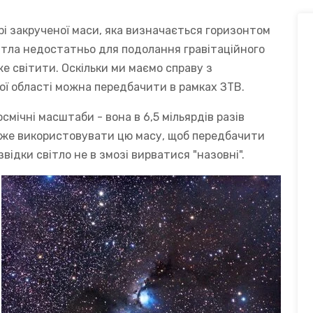
рі закрученої маси, яка визначається горизонтом
світла недостатньо для подолання гравітаційного
же світити. Оскільки ми маємо справу з
ої області можна передбачити в рамках ЗТВ.
смічні масштаби - вона в 6,5 мільярдів разів
оже використовувати цю масу, щоб передбачити
звідки світло не в змозі вирватися "назовні".