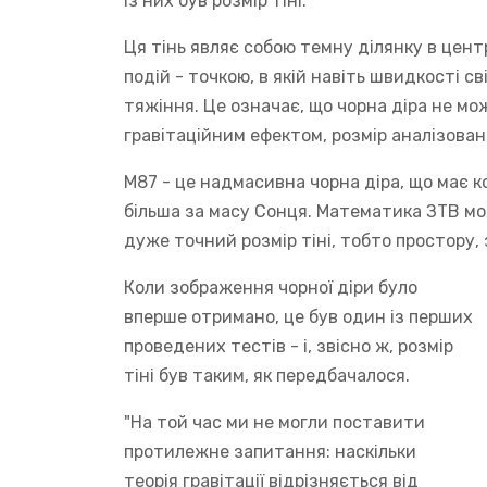
із них був розмір тіні.
Ця тінь являє собою темну ділянку в цент
подій - точкою, в якій навіть швидкості 
тяжіння. Це означає, що чорна діра не мо
гравітаційним ефектом, розмір аналізован
M87 - це надмасивна чорна діра, що має ко
більша за масу Сонця. Математика ЗТВ м
дуже точний розмір тіні, тобто простору, 
Коли зображення чорної діри було
вперше отримано, це був один із перших
проведених тестів - і, звісно ж, розмір
тіні був таким, як передбачалося.
"На той час ми не могли поставити
протилежне запитання: наскільки
теорія гравітації відрізняється від