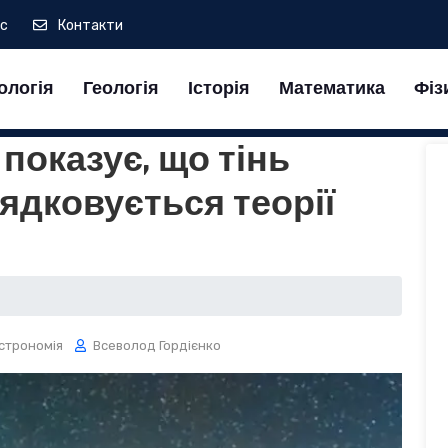
ас
Контакти
ологія
Геологія
Історія
Математика
Фіз
показує, що тінь
рядковується теорії
строномія
Всеволод Гордієнко