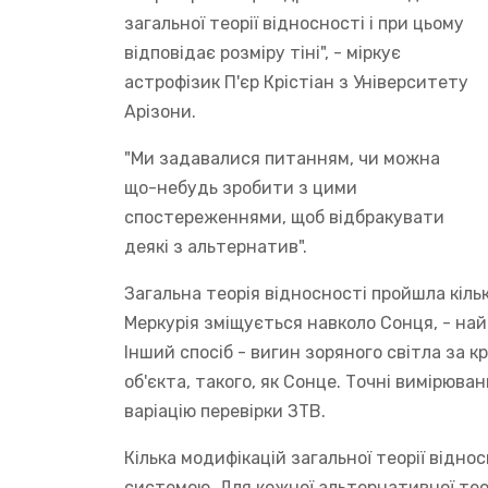
загальної теорії відносності і при цьому
відповідає розміру тіні", - міркує
астрофізик П'єр Крістіан з Університету
Арізони.
"Ми задавалися питанням, чи можна
що-небудь зробити з цими
спостереженнями, щоб відбракувати
деякі з альтернатив".
Загальна теорія відносності пройшла кільк
Меркурія зміщується навколо Сонця, - на
Інший спосіб - вигин зоряного світла за
об'єкта, такого, як Сонце. Точні вимірюв
варіацію перевірки ЗТВ.
Кілька модифікацій загальної теорії від
системою. Для кожної альтернативної теор