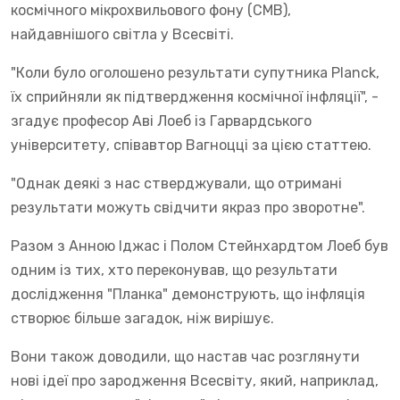
космічного мікрохвильового фону (CMB),
найдавнішого світла у Всесвіті.
"Коли було оголошено результати супутника Planck,
їх сприйняли як підтвердження космічної інфляції", -
згадує професор Аві Лоеб із Гарвардського
університету, співавтор Вагноцці за цією статтею.
"Однак деякі з нас стверджували, що отримані
результати можуть свідчити якраз про зворотне".
Разом з Анною Іджас і Полом Стейнхардтом Лоеб був
одним із тих, хто переконував, що результати
дослідження "Планка" демонструють, що інфляція
створює більше загадок, ніж вирішує.
Вони також доводили, що настав час розглянути
нові ідеї про зародження Всесвіту, який, наприклад,