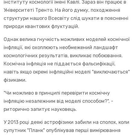
інституту космології імені Кавлі. Зараз він працює в
Університеті Тренто. На його думку, походження
структури нашого Всесвіту слід шукати в поясненні
природи квантових флуктуацій.
Однак велика гнучкість можливих моделей космічної
інфляції, які охоплюють необмежений ландшафт
космологічних результатів, викликає побоювання.
Космічна інфляція не піддається фальсифікації,
навіть якщо окремі інфляційні моделі "виключаються"
фізиками.
"Чи можливо в принципі перевірити космічну
інфляцію незалежним від моделі способом?", -
риторично запитує науковець.
У 2013 році деякі астрофізики забили на сполох, коли
супутник "Планк" опублікував перші вимірювання