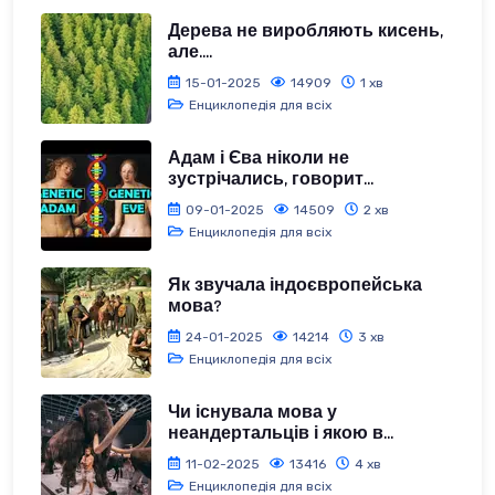
Дерева не виробляють кисень,
але....
15-01-2025
14909
1 хв
Енциклопедія для всіх
Адам і Єва ніколи не
зустрічались, говорит...
09-01-2025
14509
2 хв
Енциклопедія для всіх
Як звучала індоєвропейська
мова?
24-01-2025
14214
3 хв
Енциклопедія для всіх
Чи існувала мова у
неандертальців і якою в...
11-02-2025
13416
4 хв
Енциклопедія для всіх