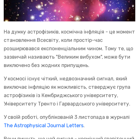
На думку астрофізиків, космічна інфляція - це момент
становлення Всесвіту, коли простір-час
розширювався експоненціальним чином. Тому те, що
зазвичай називають "Великим вибухом", може бути
виключено без жодних припущень.
У космосі існує чіткий, недвозначний сигнал, який
виключає інфляцію як можливість, стверджує група
астрофізиків із Кембриджського університету,
Університету Тренто і Гарвардського університету.
У своїй роботі, опублікованій 3 листопада в журналі
The Astrophysical Journal Letters
.
Вони пишуть, що цей сигнал - космічний гравітонний