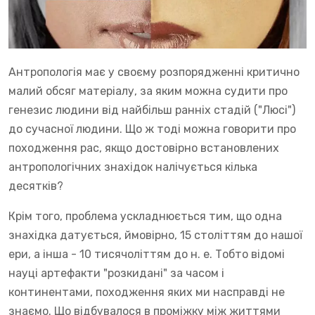
Антропологія має у своєму розпорядженні критично
малий обсяг матеріалу, за яким можна судити про
генезис людини від найбільш ранніх стадій ("Люсі")
до сучасної людини. Що ж тоді можна говорити про
походження рас, якщо достовірно встановлених
антропологічних знахідок налічується кілька
десятків?
Крім того, проблема ускладнюється тим, що одна
знахідка датується, ймовірно, 15 століттям до нашої
ери, а інша - 10 тисячоліттям до н. е. Тобто відомі
науці артефакти "розкидані" за часом і
континентами, походження яких ми насправді не
знаємо. Що відбувалося в проміжку між життями