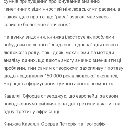
сумнів припущення про існування значних
генетичних відмінностей між людськими расами, а
також ідею про те, що "раса" взагалі має якесь
корисне біологічне значення".
На думку видання, книжка ілюструє як проблеми
побудови спільного "спадкового древа" для всього
людського роду, так і деякі механізми та методи
аналізу даних, що дають змогу значно зменшити ці
проблеми, тим самим створюючи захопливу гіпотезу
щодо нещодавніх 150 000 років людської експансії,
міграції та формування гуманітарного розмаїття.
Каваллі-Сфорца стверджує, що європейці за своїм
походженням приблизно на дві третини азіати і на
одну третину африканці.
Книжка Каваллі-Сфорца "Історія та географія