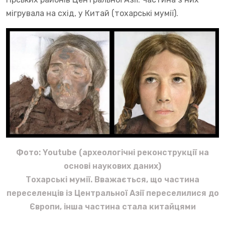
мігрувала на схід, у Китай (тохарські мумії).
Фото: Youtube (археологічні реконструкції на
основі наукових даних)
Тохарські мумії. Вважається, що частина
переселенців із Центральної Азії переселилися до
Європи, інша частина стала китайцями