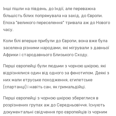
Інші пішли на південь, до Індії, але переважна
більшість білих попрямувала на захід, до Європи.
Епоха "великого переселення" тривала аж до Нового
часу.
Коли білі вперше прибули до Європи, вона вже була
заселена різними народами, які мігрували з давньої
Африки і стародавнього Близького Сходу.
Перші європейці були людьми з чорною шкірою, які
відрізнялися один від одного за фенотипом. Деякі з
них мали етруське походження, єгипетське
(спартанці) і навіть сан, як гримальдійці.
Перші європейці з чорною шкірою збереглися в
розрізнених групах аж до Середньовіччя. Існують
документальні свідчення про європейців із чорним