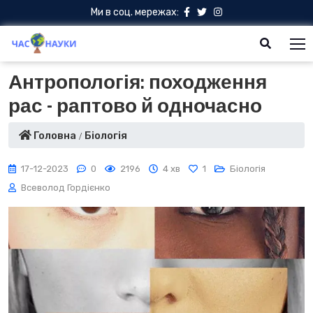
Ми в соц. мережах:
Антропологія: походження
рас - раптово й одночасно
Головна
Біологія
17-12-2023
0
2196
4 хв
1
Біологія
Всеволод Гордієнко