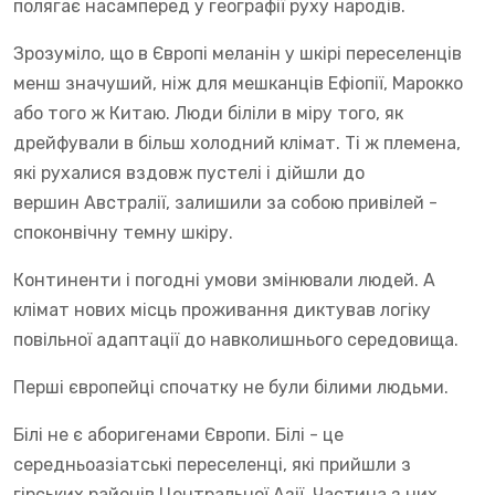
полягає насамперед у географії руху народів.
Зрозуміло, що в Європі меланін у шкірі переселенців
менш значуший, ніж для мешканців Ефіопії, Марокко
або того ж Китаю. Люди біліли в міру того, як
дрейфували в більш холодний клімат. Ті ж племена,
які рухалися вздовж пустелі і дійшли до
вершин Австралії, залишили за собою привілей -
споконвічну темну шкіру.
Континенти і погодні умови змінювали людей. А
клімат нових місць проживання диктував логіку
повільної адаптації до навколишнього середовища.
Перші європейці спочатку не були білими людьми.
Білі не є аборигенами Європи. Білі - це
середньоазіатські переселенці, які прийшли з
гірських районів Центральної Азії. Частина з них