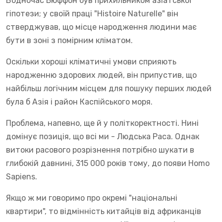
Водночас Бюффон був прихильником азіатської
гіпотези; у своїй праці "Histoire Naturelle" він
стверджував, що місце народження людини має
бути в зоні з помірним кліматом.
Оскільки хороші кліматичні умови сприяють
народженню здорових людей, він припустив, що
найбільш логічним місцем для пошуку перших людей
була б Азія і район Каспійського моря.
Проблема, напевно, ще й у політкоректності. Нині
домінує позиція, що всі ми - Людська Раса. Однак
витоки расового розрізнення потрібно шукати в
глибокій давнині, 315 000 років тому, до появи Homo
Sapiens.
Якщо ж ми говоримо про окремі "національні
квартири", то відмінність китайців від африканців