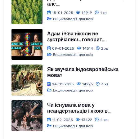
але....
15-01-2025
14919
1 хв
Енциклопедія для всіх
Адам і Єва ніколи не
зустрічались, говорит...
09-01-2025
14514
2 хв
Енциклопедія для всіх
Як звучала індоєвропейська
мова?
24-01-2025
14225
3 хв
Енциклопедія для всіх
Чи існувала мова у
неандертальців і якою в...
11-02-2025
13422
4 хв
Енциклопедія для всіх