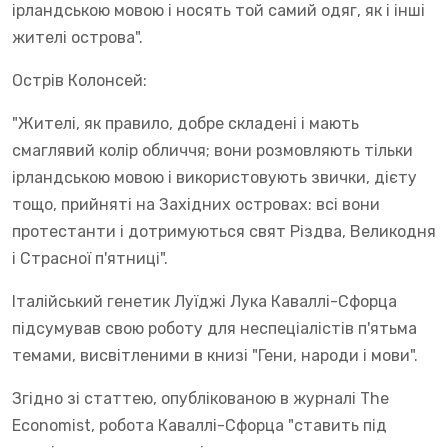
ірландською мовою і носять той самий одяг, як і інші
жителі острова".
Острів Колонсей:
"Жителі, як правило, добре складені і мають
смаглявий колір обличчя; вони розмовляють тільки
ірландською мовою і використовують звички, дієту
тощо, прийняті на Західних островах: всі вони
протестанти і дотримуються свят Різдва, Великодня
і Страсної п'ятниці".
Італійський генетик Луїджі Лука Каваллі-Сфорца
підсумував свою роботу для неспеціалістів п'ятьма
темами, висвітленими в книзі "Гени, народи і мови".
Згідно зі статтею, опублікованою в журналі The
Economist, робота Каваллі-Сфорца "ставить під