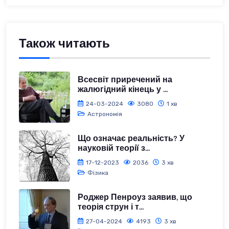
Також читають
Всесвіт приречений на
жалюгідний кінець у ...
24-03-2024
3080
1 хв
Астрономія
Що означає реальність? У
науковій теорії з...
17-12-2023
2036
3 хв
Фізика
Роджер Пенроуз заявив, що
теорія струн і т...
27-04-2024
4193
3 хв