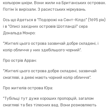
кольором шкіри. Вони жили на Британських островах.
Потім їх вирізали. З расистських міркувань.
Ось що йдеться в "Подорожі на Сент-Кілдс" (1695 рік)
і в "Описі західних островів Шотландії" сера
Дональда Монро:
"Жителі цього острова зазвичай добре складені, і
колір обличчя у них здебільшого чорний".
Про острів Арран:
"Жителі цього острова добре складені, зазвичай
смагляві, а деякі мають чорний колір обличчя".
Про жителів острова Юра:
"Тубільці тут дуже хороших пропорцій, загалом
смагляві та без тілесних вад. Вони розмовляють