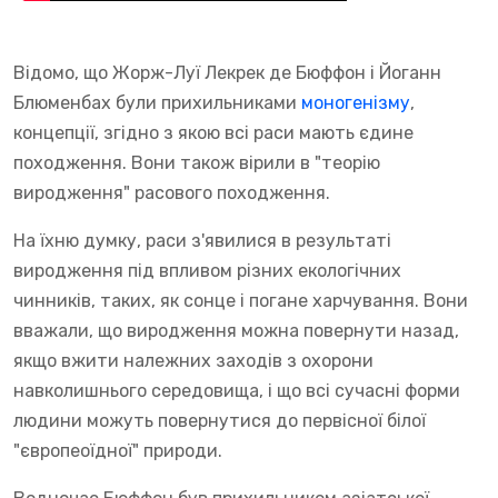
Відомо, що Жорж-Луї Лекрек де Бюффон і Йоганн
Блюменбах були прихильниками
моногенізму
,
концепції, згідно з якою всі раси мають єдине
походження. Вони також вірили в "теорію
виродження" расового походження.
На їхню думку, раси з'явилися в результаті
виродження під впливом різних екологічних
чинників, таких, як сонце і погане харчування. Вони
вважали, що виродження можна повернути назад,
якщо вжити належних заходів з охорони
навколишнього середовища, і що всі сучасні форми
людини можуть повернутися до первісної білої
"європеоїдної" природи.